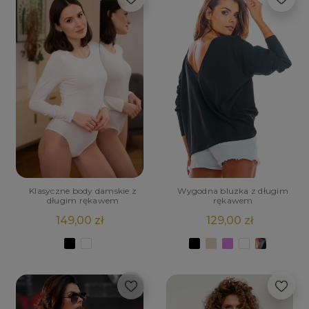
Klasyczne body damskie z
Wygodna bluzka z długim
długim rękawem
rękawem
149,00 zł
129,00 zł