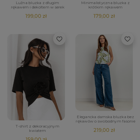
Luźna bluzka z długim
Minimalistyczna bluzka z
rękawem i dekoltem w serek
krótkim rękawem
199,00 zł
179,00 zł
Elegancka damska bluzka bez
rękawów o swobodnym fasonie
T-shirt z dekoracyjnym
219,00 zł
kwiatem
159,00 zł