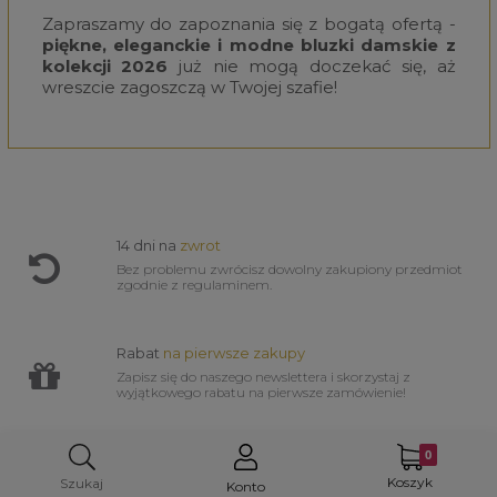
Zapraszamy do zapoznania się z bogatą ofertą -
piękne, eleganckie i modne bluzki damskie z
kolekcji 2026
już nie mogą doczekać się, aż
wreszcie zagoszczą w Twojej szafie!
14 dni na
zwrot
Bez problemu zwrócisz dowolny zakupiony przedmiot
zgodnie z regulaminem.
Rabat
na pierwsze zakupy
Zapisz się do naszego newslettera i skorzystaj z
wyjątkowego rabatu na pierwsze zamówienie!
Certyfikat
TrustMate
Koszyk
Szukaj
Klienci polecają zakupy w naszym sklepie. Sprawdź
Konto