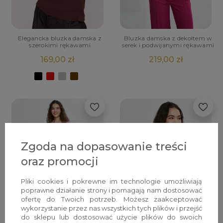
Elegancka bluzka damska z
Bluzka damska z dekoltem w
szerokimi rękawami
serek i podwijanymi rękawami
169,00 zł
219,00 zł
Zgoda na dopasowanie treści
oraz promocji
Pliki cookies i pokrewne im technologie umożliwiają
poprawne działanie strony i pomagają nam dostosować
ofertę do Twoich potrzeb. Możesz zaakceptować
POWIADOM O
wykorzystanie przez nas wszystkich tych plików i przejść
DOSTĘPNOŚCI
do sklepu lub dostosować użycie plików do swoich