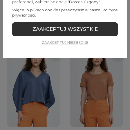
preferencji, wybierając opcję
"Dostosuj zgody"
.
Więcej o plikach cookies przeczytasz w naszej Polityce
Elegancka bluzka z wiązaniem
Bluzka bez rękawów z
prywatności.
– klasyka w nowoczesnym
dekoltem w szpic
wydaniu
199,00 zł
ZAAKCEPTUJ WSZYSTKIE
199,00 zł
ZAAKCEPTUJ NIEZBĘDNE