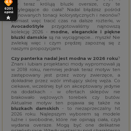
4.9
czy teraz królują bluzki oversize, czy te
6201
przylegające do ciała? Nadal błądzisz pośród
opinii
stonowanych tonacji kolorystycznych i neonów?
Zamiast więc tracić czas na dalsze rozterki, w
AvocadoStyle
przygotowaliśmy najnowszą
kolekcję 2026 -
modne, eleganckie i piękne
bluzki damskie
są na wyciągnięcie… myszki! Nie
zwlekaj więc i czym prędzej zapoznaj się z
naszymi propozycjami.
Czy panterka nadal jest modna w 2026 roku
?
Znani i lubiani projektanci mody wypromowali ją
w 2018 roku, niemniej jednak teraz motyw ten
zastępowany jest przez wzory zwierzęce, a
dokładnie przez wzór imitujący skórę węża. Co
ciekawe, wcześniej był on akceptowany jedynie
na dodatkach - w ofertach sklepów nie
brakowało wężowych torebek czy butów.
Aktualnie motyw ten pojawia się także na
bluzkach damskich
- to niezaprzeczalny hit
2026 roku. Najlepszym wyborem są modele
luźne i swobodne, które nie opinają ciała, czyli
wydania oversize. Mogą być one delikatnie
prześwitujące. Wtedy wystarczy pod charakterną