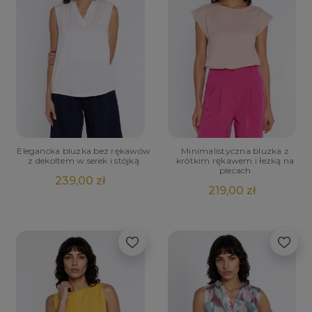
Elegancka bluzka bez rękawów
Minimalistyczna bluzka z
z dekoltem w serek i stójką
krótkim rękawem i łezką na
plecach
239,00 zł
219,00 zł