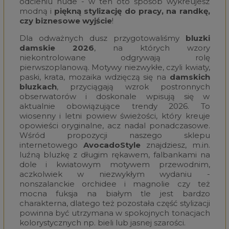
odcieniu nude - w ten oto sposób wykreujesz
modną i
piękną stylizację do pracy, na randkę,
czy biznesowe wyjście
!
Dla odważnych dusz przygotowaliśmy
bluzki
damskie 2026
, na których wzory
niekontrolowane odgrywają rolę
pierwszoplanową. Motywy niezwykłe, czyli kwiaty,
paski, krata, mozaika wdzięczą się na
damskich
bluzkach
, przyciągają wzrok postronnych
obserwatorów i doskonale wpisują się w
aktualnie obowiązujące trendy 2026. To
wiosenny i letni powiew świeżości, który kreuje
opowieści oryginalne, acz nadal ponadczasowe.
Wśród propozycji naszego sklepu
internetowego
AvocadoStyle
znajdziesz, m.in.
luźną bluzkę z długim rękawem, falbankami na
dole i kwiatowym motywem przewodnim,
aczkolwiek w niezwykłym wydaniu -
nonszalanckie orchidee i magnolie czy też
mocna fuksja na białym tle jest bardzo
charakterna, dlatego też pozostała część stylizacji
powinna być utrzymana w spokojnych tonacjach
kolorystycznych np. bieli lub jasnej szarości.