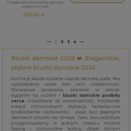
Przedłużana kamizelka damska
wiązana w talii
326,00 zł
1
2
3
4
Bluzki damskie 2026 ❤️ Eleganckie,
piękne bluzki damskie 2026
Kocha je każda kobieta i każda damska szafa. Nie
wyobrażamy sobie bez nich codzienności.
Biznesowe spotkania, zebranie w szkole,
egzamin na uczelni –
bluzki damskie podbiły
serca
. Uwielbiane za uniwersalność, możliwość
kreacji różnorodnych stylizacji, fantastyczne
podkreślenie osobowości… świat bez pięknych
damskich bluzek nie istnieje. Jako
AvocadoStyle
przygotowaliśmy w jednym miejscu modne
fasony i różnorodne kolory, dzięki którym