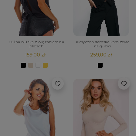
Luźna bluzka z wiązaniem na
Klasyczna damska kamizelka
plecach
na guziki
159,00 zł
259,00 zł