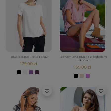
Buzka basic krótki rękaw
Bawełniana bluzka z głębokim
dekoltem
179,00 zł
139,00 zł