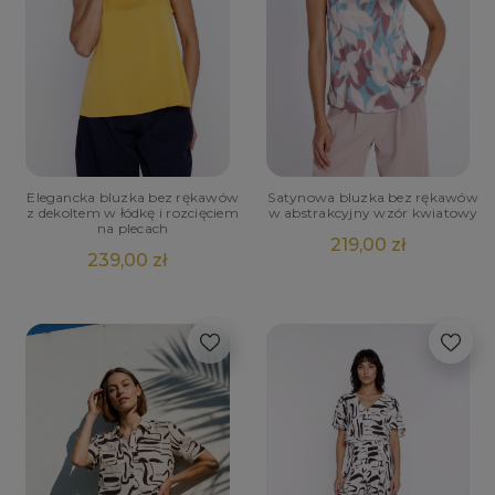
Elegancka bluzka bez rękawów
Satynowa bluzka bez rękawów
z dekoltem w łódkę i rozcięciem
w abstrakcyjny wzór kwiatowy
na plecach
219,00 zł
239,00 zł