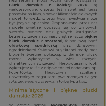
nieśmiertelna. Moda kocha takie rozwiązania.
Bluzki damskie z kolekcji 2026
są
wielosezonowe, dlatego też nawet jeśli teraz
postawisz na kilka, a nawet kilkanaście ciekawych
modeli, to wiedz, iż tego typu inwestycja może
być jedynie opłacalna. Proponowane przez nas
modele świetnie dopasują się do zimowych
swetrów oversize oraz grubych kardiganów.
Letnie stylizacje natomiast chętnie łączą
piękne
bluzki damskie
z
szortami
, falbankową bądź
ołówkową spódniczką
oraz dżinsowymi
ogrodniczkami. Światowi projektanci mody oraz
blogerki świetnie pokazują, iż damskie bluzki
można wykorzystać w wielu różnych,
charakternych stylizacjach. Niepowtarzalny look
wykreujesz także z odpowiednimi dodatkami np.
kopertówką, klasycznymi szpilkami,
uniwersalnym zegarkiem
(
lub modnym w tym
roku zegarkiem z drewna)
i torbą typu kosz.
Minimalistyczne i piękne bluzki
damskie 2026
W ofercie sklepu
AvocadoStyle
spotkasz