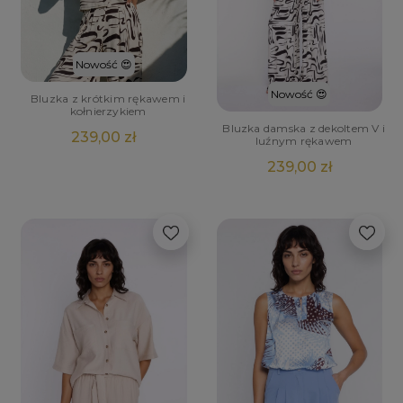
Nowość 😍
Nowość 😍
Bluzka z krótkim rękawem i
kołnierzykiem
Bluzka damska z dekoltem V i
239,00 zł
luźnym rękawem
239,00 zł