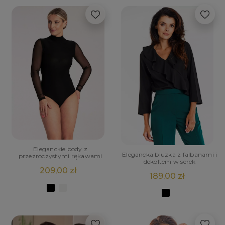
Eleganckie body z
Elegancka bluzka z falbanami i
przezroczystymi rękawami
dekoltem w serek
209,00 zł
189,00 zł