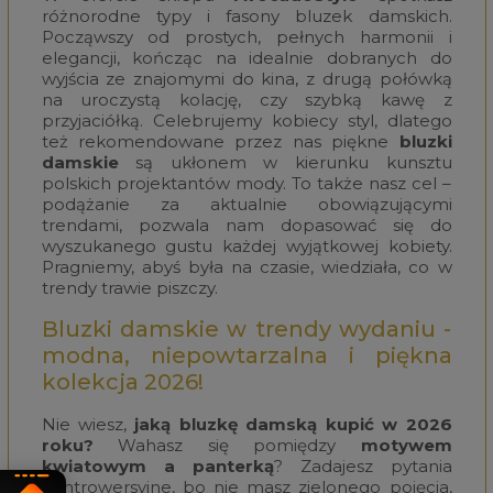
różnorodne typy i fasony bluzek damskich.
Począwszy od prostych, pełnych harmonii i
elegancji, kończąc na idealnie dobranych do
wyjścia ze znajomymi do kina, z drugą połówką
na uroczystą kolację, czy szybką kawę z
przyjaciółką. Celebrujemy kobiecy styl, dlatego
też rekomendowane przez nas piękne
bluzki
damskie
są ukłonem w kierunku kunsztu
polskich projektantów mody. To także nasz cel –
podążanie za aktualnie obowiązującymi
trendami, pozwala nam dopasować się do
wyszukanego gustu każdej wyjątkowej kobiety.
Pragniemy, abyś była na czasie, wiedziała, co w
trendy trawie piszczy.
Bluzki damskie w trendy wydaniu -
modna, niepowtarzalna i piękna
kolekcja 2026!
Nie wiesz,
jaką bluzkę damską kupić w 2026
roku?
Wahasz się pomiędzy
motywem
kwiatowym a panterką
? Zadajesz pytania
kontrowersyjne, bo nie masz zielonego pojęcia,