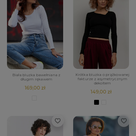
Krótka bluzka o prążkowanej
Biała bluzka bawełniana z
fakturze z asymetrycznym
długim rękawem
dekoltem
169,00 zł
149,00 zł