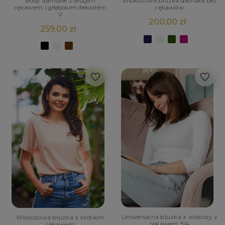
Body damskie z długim
Wiskozowa bluzka damska bez
rękawem i głębokim dekoltem
rękawów
V
200,00 zł
259,00 zł
Uniwersalna bluzka z wiskozy z
Wiskozowa bluzka z krótkim
rękawem 3/4
rękawem