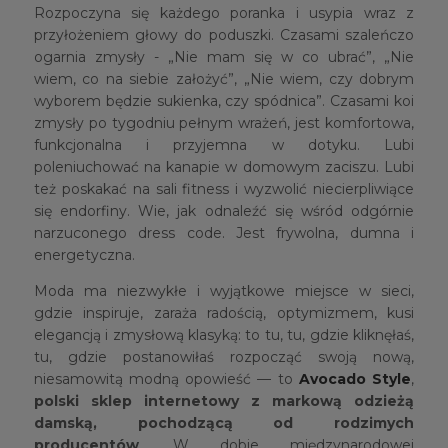
Rozpoczyna się każdego poranka i usypia wraz z
przyłożeniem głowy do poduszki. Czasami szaleńczo
ogarnia zmysły - „Nie mam się w co ubrać”, „Nie
wiem, co na siebie założyć”, „Nie wiem, czy dobrym
wyborem będzie sukienka, czy spódnica”. Czasami koi
zmysły po tygodniu pełnym wrażeń, jest komfortowa,
funkcjonalna i przyjemna w dotyku. Lubi
poleniuchować na kanapie w domowym zaciszu. Lubi
też poskakać na sali fitness i wyzwolić niecierpliwiące
się endorfiny. Wie, jak odnaleźć się wśród odgórnie
narzuconego dress code. Jest frywolna, dumna i
energetyczna.
Moda ma niezwykłe i wyjątkowe miejsce w sieci,
gdzie inspiruje, zaraża radością, optymizmem, kusi
elegancją i zmysłową klasyką: to tu, tu, gdzie kliknęłaś,
tu, gdzie postanowiłaś rozpocząć swoją nową,
niesamowitą modną opowieść — to
Avocado Style
,
polski sklep internetowy z markową odzieżą
damską, pochodzącą od rodzimych
producentów
. W dobie międzynarodowej