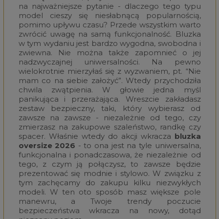
na najważniejsze pytanie - dlaczego tego typu
model cieszy się niesłabnącą popularnością,
pomimo upływu czasu? Przede wszystkim warto
zwrócić uwagę na samą funkcjonalność. Bluzka
w tym wydaniu jest bardzo wygodna, swobodna i
zwiewna. Nie można także zapomnieć o jej
nadzwyczajnej uniwersalności. Na pewno
wielokrotnie mierzyłaś się z wyzwaniem, pt. “Nie
mam co na siebie założyć”. Wtedy przychodziła
chwila zwątpienia. W głowie jedna myśl
panikująca i przerażająca. Wreszcie zakładasz
zestaw bezpieczny, taki, który wybierasz od
zawsze na zawsze - niezależnie od tego, czy
zmierzasz na zakupowe szaleństwo, randkę czy
spacer. Właśnie wtedy do akcji wkracza
bluzka
oversize
2026
- to ona jest na tyle uniwersalna,
funkcjonalna i ponadczasowa, że niezależnie od
tego, z czym ją połączysz, to zawsze będzie
prezentować się modnie i stylowo. W związku z
tym zachęcamy do zakupu kilku niezwykłych
modeli. W ten oto sposób masz większe pole
manewru, a Twoje trendy poczucie
bezpieczeństwa wkracza na nowy, dotąd