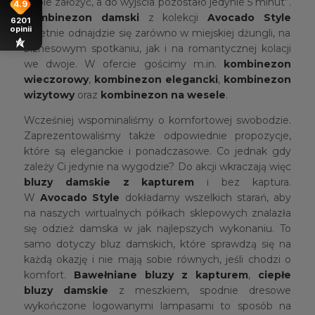
siebie założyć, a do wyjścia pozostało jedynie 5 minut”.
4.9
Kombinezon damski
z kolekcji
Avocado Style
6201
opinii
świetnie odnajdzie się zarówno w miejskiej dżungli, na
biznesowym spotkaniu, jak i na romantycznej kolacji
we dwoje. W ofercie gościmy m.in.
kombinezon
wieczorowy
,
kombinezon elegancki
,
kombinezon
wizytowy
oraz
kombinezon na wesele
.
Wcześniej wspominaliśmy o komfortowej swobodzie.
Zaprezentowaliśmy także odpowiednie propozycje,
które są eleganckie i ponadczasowe. Co jednak gdy
zależy Ci jedynie na wygodzie? Do akcji wkraczają więc
bluzy damskie z kapturem
i bez kaptura.
W
Avocado Style
dokładamy wszelkich starań, aby
na naszych wirtualnych półkach sklepowych znalazła
się odzież damska w jak najlepszych wykonaniu. To
samo dotyczy bluz damskich, które sprawdzą się na
każdą okazję i nie mają sobie równych, jeśli chodzi o
komfort.
Bawełniane bluzy z kapturem
,
ciepłe
bluzy damskie
z meszkiem, spodnie dresowe
wykończone logowanymi lampasami to sposób na