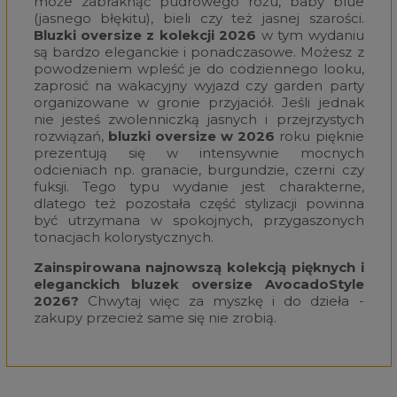
może zabraknąć pudrowego różu, baby blue
(jasnego błękitu), bieli czy też jasnej szarości.
Bluzki oversize z kolekcji 2026
w tym wydaniu
są bardzo eleganckie i ponadczasowe. Możesz z
powodzeniem wpleść je do codziennego looku,
zaprosić na wakacyjny wyjazd czy garden party
organizowane w gronie przyjaciół. Jeśli jednak
nie jesteś zwolenniczką jasnych i przejrzystych
rozwiązań,
bluzki oversize w 2026
roku pięknie
prezentują się w intensywnie mocnych
odcieniach np. granacie, burgundzie, czerni czy
fuksji. Tego typu wydanie jest charakterne,
dlatego też pozostała część stylizacji powinna
być utrzymana w spokojnych, przygaszonych
tonacjach kolorystycznych.
Zainspirowana najnowszą kolekcją pięknych i
eleganckich bluzek oversize AvocadoStyle
2026?
Chwytaj więc za myszkę i do dzieła -
zakupy przecież same się nie zrobią.