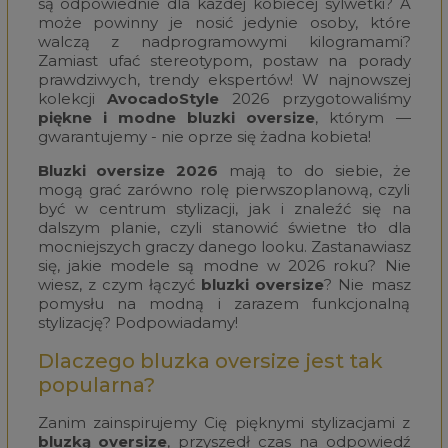
są odpowiednie dla każdej kobiecej sylwetki? A
może powinny je nosić jedynie osoby, które
walczą z nadprogramowymi kilogramami?
Zamiast ufać stereotypom, postaw na porady
prawdziwych, trendy ekspertów! W najnowszej
kolekcji
AvocadoStyle
2026 przygotowaliśmy
piękne i modne bluzki oversize
, którym —
gwarantujemy - nie oprze się żadna kobieta!
Bluzki oversize 2026
mają to do siebie, że
mogą grać zarówno rolę pierwszoplanową, czyli
być w centrum stylizacji, jak i znaleźć się na
dalszym planie, czyli stanowić świetne tło dla
mocniejszych graczy danego looku. Zastanawiasz
się, jakie modele są modne w 2026 roku? Nie
wiesz, z czym łączyć
bluzki oversize
? Nie masz
pomysłu na modną i zarazem funkcjonalną
stylizację? Podpowiadamy!
Dlaczego bluzka oversize jest tak
popularna?
Zanim zainspirujemy Cię pięknymi stylizacjami z
bluzką oversize
, przyszedł czas na odpowiedź