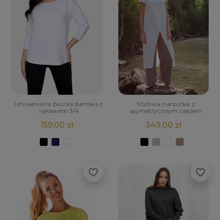
Uniwersalna bluzka damska z
Stylowa narzutka z
rękawem 3/4
asymetrycznym cięciem
159,00 zł
349,00 zł