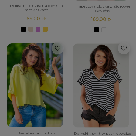
Delikatna bluzka na cienkich
Trapezowa bluzka z ażurowej
ramiączkach
bawełny
169,00 zł
169,00 zł
Bawełniana bluzka z
Damski t-shirt w paski oversize