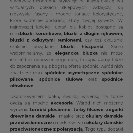
stworzysz różnorodne stylizacje na każdą okazję. Na
wirtualnych półkach sklepowych wdzięczą się
niezwykłe fasony i modne tonacje kolorystyczne,
które subtelnie podkreślą atuty Twojej sylwetki. W
najnowszej kolekcji ubrań dla kobiet dostępne są
m.in.
bluzki koronkowe
,
bluzki z długim rękawem
,
bluzki z odkrytymi ramionami
, czy też aktualnie
szalenie pożądane
bluzki hiszpanki
. Skoro
wspominaliśmy, że
elegancka bluzka
nie może
istnieć bez odpowiedniego dołu, to zapraszamy także
do zapoznania się z bogatą ofertą spódnic, wśród nich
znajdziesz m.in.
spódnice asymetryczne
,
spódnice
plisowane
,
spódnice tiulowe
oraz
spódnice
ołówkowe
.
Ukoronowaniem looku, swoistą wisienką na torcie
okażą się modne
akcesoria
. Wśród nich możemy
wyróżnić
torebki płócienne
,
torby filcowe
,
zegarki
drewniane damskie
i męskie oraz
okulary damskie
przeciwsłoneczne
i męskie w tym
okulary damskie
przeciwsłoneczne z polaryzacją
. Tego typu dodatki