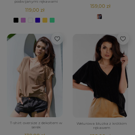
podwijanymi rękawami
159,00 zł
119,00 zł
T-shirt oversize z dekoltem w
Welurowa bluzka z krótkim
serek
rękawem