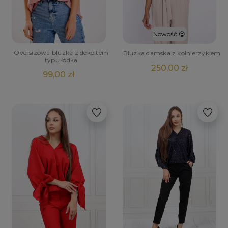
Nowość 😍
Oversizowa bluzka z dekoltem
Bluzka damska z kołnierzykiem
typu łódka
250,00 zł
99,00 zł