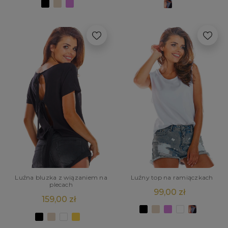
Luźny top na ramiączkach
Luźna bluzka z wiązaniem na
plecach
99,00 zł
159,00 zł