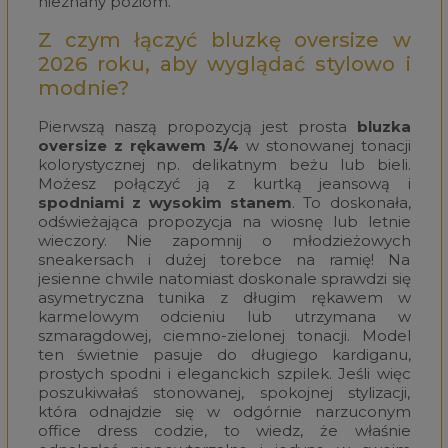
nieznany poziom.
Z czym łączyć bluzkę oversize w
2026 roku, aby wyglądać stylowo i
modnie?
Pierwszą naszą propozycją jest prosta
bluzka
oversize z rękawem 3/4
w stonowanej tonacji
kolorystycznej np. delikatnym beżu lub bieli.
Możesz połączyć ją z kurtką jeansową i
spodniami z wysokim stanem
. To doskonała,
odświeżająca propozycja na wiosnę lub letnie
wieczory. Nie zapomnij o młodzieżowych
sneakersach i dużej torebce na ramię! Na
jesienne chwile natomiast doskonale sprawdzi się
asymetryczna tunika z długim rękawem w
karmelowym odcieniu lub utrzymana w
szmaragdowej, ciemno-zielonej tonacji. Model
ten świetnie pasuje do długiego kardiganu,
prostych spodni i eleganckich szpilek. Jeśli więc
poszukiwałaś stonowanej, spokojnej stylizacji,
która odnajdzie się w odgórnie narzuconym
office dress codzie, to wiedz, że właśnie