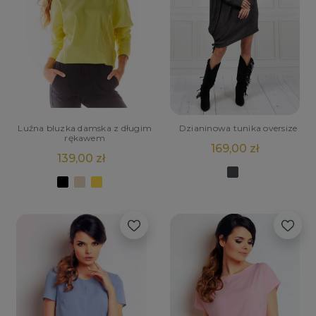
Luźna bluzka damska z długim
Dzianinowa tunika oversize
rękawem
169,00 zł
139,00 zł