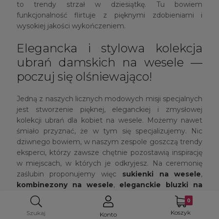
to trendy strzał w dziesiątkę. Tu bowiem
funkcjonalność flirtuje z pięknymi zdobieniami i
wysokiej jakości wykończeniem.
Elegancka i stylowa kolekcja
ubrań damskich na wesele —
poczuj się olśniewająco!
Jedną z naszych licznych modowych misji specjalnych
jest stworzenie pięknej, eleganckiej i zmysłowej
kolekcji ubrań dla kobiet na wesele. Możemy nawet
śmiało przyznać, że w tym się specjalizujemy. Nic
dziwnego bowiem, w naszym zespole goszczą trendy
eksperci, którzy zawsze chętnie pozostawią inspirację
w miejscach, w których je odkryjesz. Na ceremonię
zaślubin proponujemy więc
sukienki na wesele
,
kombinezony na wesele
,
eleganckie bluzki na
wesele
oraz
spódnice na wesele
. Każdego
pracowitego dnia dokładamy wszelkich starań, aby
Koszyk
Szukaj
Konto
najnowsza kolekcja ubrań od niezależnych polskich