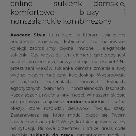
online - sukienki damskie,
komfortowe bluzy i
nonszalanckie kombinezony
Avocado Style
to miejsce, w którym uwielbiamy
podkreślać zmysłową kobiecość. Do najnowszej
kolekcji zaprosiliśmy piękne, modne i eleganckie
sukienki. Czy wiesz, że ten element garderoby jest
najstarszym jednoczęściowym strojem dla kobiet? Na
przestrzeni wieków sukienka damska zmieniała swój
wygląd niczym magiczny kalejdoskop. Występowała
w ciężkich materiałach, mocnych kolorach,
egzotycznych tkaninach i nonszalanckich fasonach.
Każdy sezon uświetnia inny model. W naszym sklepie
internetowym znajdziesz
modne sukienki
na każdą
okazję, które rozbudzą ciekawość Twojej… szafy.
Zastanawiasz się, który model okaże się Twoim
strzałem w dziesiątkę? Wszystko tak naprawdę zależy
od sytuacji. Biurowa przestrzeń i office dress code
uwielbia
sukienki do pracy
, romantyczne randki z