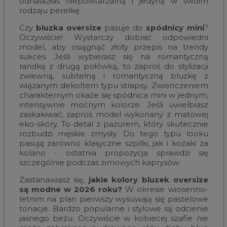
odnalazłaś niepowtarzalną i jedyną w swoim
rodzaju perełkę.
Czy
bluzka oversize
pasuje do
spódnicy mini
?
Oczywiście! Wystarczy dobrać odpowiedni
model, aby osiągnąć złoty przepis na trendy
sukces. Jeśli wybierasz się na romantyczną
randkę z drugą połówką, to zaproś do stylizacji
zwiewną, subtelną i romantyczną bluzkę z
wiązanym dekoltem typu strapsy. Zwieńczeniem
charakternym okaże się spódnica mini w jednym,
intensywnie mocnym kolorze. Jeśli uwielbiasz
zaskakiwać, zaproś model wykonany z matowej
eko-skóry. To detal z pazurem, który skutecznie
rozbudzi męskie zmysły. Do tego typu looku
pasują zarówno klasyczne szpilki, jak i kozaki za
kolano - ostatnia propozycja sprawdzi się
szczególnie podczas zimowych kaprysów.
Zastanawiasz się,
jakie kolory bluzek oversize
są modne w 2026 roku?
W okresie wiosenno-
letnim na plan pierwszy wysuwają się pastelowe
tonacje. Bardzo popularne i stylowe są odcienie
jasnego beżu. Oczywiście w kobiecej szafie nie