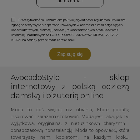
Przeczytałem/am i rozumiem politykę prywatności, regulamin i wyrażam
zgodę na otrzymywanie spersonalizowanych wiadomości e-mail dotyczących
kodów rabatowych, promocji, nowości, rekomendowanych produktów oraz
informacji handlowych od ECHOGROUP S.C. KATARZYNA KIERAT, BARBARA
KIERAT na podany przeze mnie adres e-mail.
Zapisuję się
AvocadoStyle - sklep
internetowy z polską odzieżą
damską i biżuterią online
Moda to coś więcej niż ubrania, które potrafią
inspirować i zarazem szokować. Moda jest taka, jak Ty:
wyjątkowa, oryginalna, z nietuzinkową charyzmą i
ponadczasową nonszalancją. Moda to opowieść, która
towarzyszy nam, kobietom, na każdym kroku.