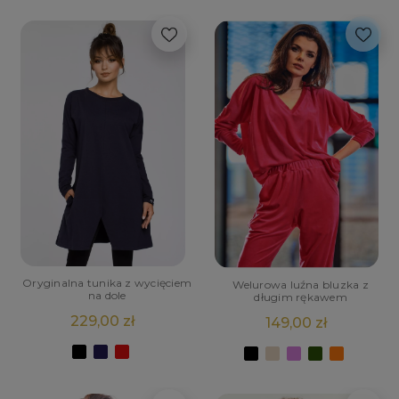
Oryginalna tunika z wycięciem
Welurowa luźna bluzka z
na dole
długim rękawem
229,00 zł
149,00 zł