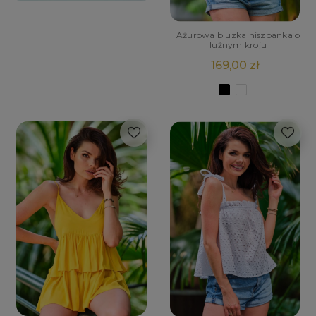
Ażurowa bluzka hiszpanka o
luźnym kroju
169,00 zł