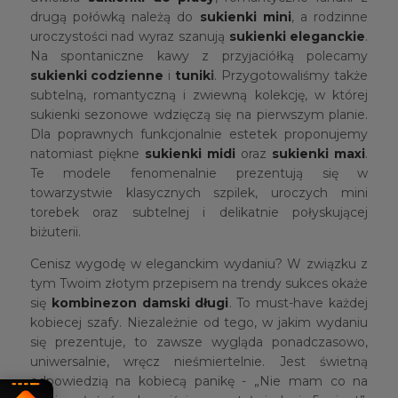
drugą połówką należą do
sukienki mini
, a rodzinne
uroczystości nad wyraz szanują
sukienki eleganckie
.
Na spontaniczne kawy z przyjaciółką polecamy
sukienki codzienne
i
tunik
i
. Przygotowaliśmy także
subtelną, romantyczną i zwiewną kolekcję, w której
sukienki sezonowe wdzięczą się na pierwszym planie.
Dla poprawnych funkcjonalnie estetek proponujemy
natomiast piękne
sukienki midi
oraz
sukienki maxi
.
Te modele fenomenalnie prezentują się w
towarzystwie klasycznych szpilek, uroczych mini
torebek oraz subtelnej i delikatnie połyskującej
biżuterii.
Cenisz wygodę w eleganckim wydaniu? W związku z
tym Twoim złotym przepisem na trendy sukces okaże
się
kombinezon damski długi
. To must-have każdej
kobiecej szafy. Niezależnie od tego, w jakim wydaniu
się prezentuje, to zawsze wygląda ponadczasowo,
uniwersalnie, wręcz nieśmiertelnie. Jest świetną
odpowiedzią na kobiecą panikę - „Nie mam co na