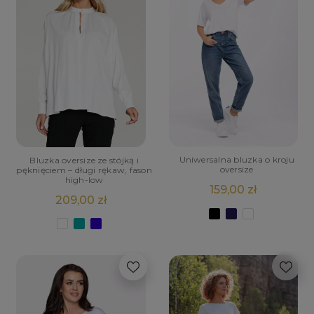
Uniwersalna bluzka o kroju
Bluzka oversize ze stójką i
oversize
pęknięciem – długi rękaw, fason
high-low
159,00 zł
209,00 zł