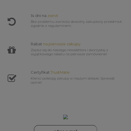
14 dni na
zwrot
Bez problemu zwrócisz dowolny zakupiony przedmiot
zgodnie z regulaminem.
Rabat
na pierwsze zakupy
Zapisz się do naszego newslettera i skorzystaj z
wyjątkowego rabatu na pierwsze zamówienie!
Certyfikat
TrustMate
Klienci polecają zakupy w naszym sklepie. Sprawdź
opinie!