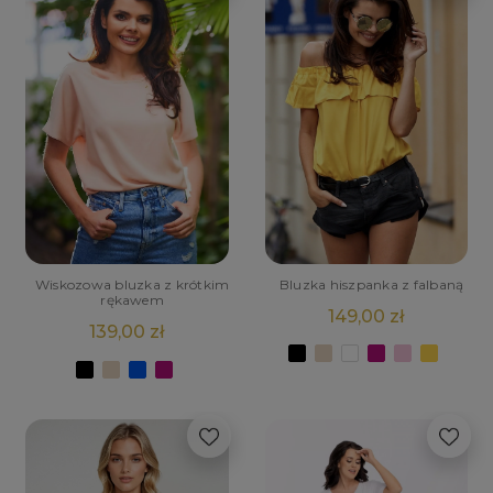
Bluzka hiszpanka z falbaną
Wiskozowa bluzka z krótkim
rękawem
149,00 zł
139,00 zł