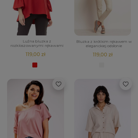
Luźna bluzka z
Bluzka z krótkim rękawem w
rozkloszowanymi rękawami
eleganckiej odsłonie
119,00 zł
119,00 zł