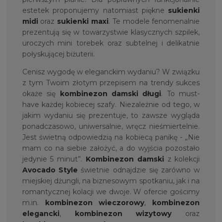
estetek proponujemy natomiast piękne
sukienki
midi
oraz
sukienki maxi
. Te modele fenomenalnie
prezentują się w towarzystwie klasycznych szpilek,
uroczych mini torebek oraz subtelnej i delikatnie
połyskującej biżuterii.
Cenisz wygodę w eleganckim wydaniu? W związku
z tym Twoim złotym przepisem na trendy sukces
okaże się
kombinezon damski długi
. To must-
have każdej kobiecej szafy. Niezależnie od tego, w
jakim wydaniu się prezentuje, to zawsze wygląda
ponadczasowo, uniwersalnie, wręcz nieśmiertelnie.
Jest świetną odpowiedzią na kobiecą panikę - „Nie
mam co na siebie założyć, a do wyjścia pozostało
jedynie 5 minut”.
Kombinezon damski
z kolekcji
Avocado Style
świetnie odnajdzie się zarówno w
miejskiej dżungli, na biznesowym spotkaniu, jak i na
romantycznej kolacji we dwoje. W ofercie gościmy
m.in.
kombinezon wieczorowy
,
kombinezon
elegancki
,
kombinezon wizytowy
oraz