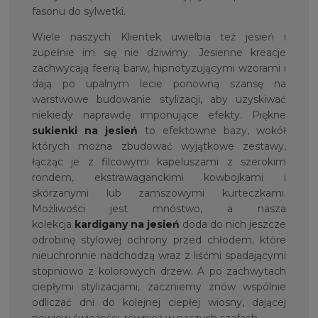
fasonu do sylwetki.
Wiele naszych Klientek uwielbia też jesień i
zupełnie im się nie dziwimy. Jesienne kreacje
zachwycają feerią barw, hipnotyzującymi wzorami i
dają po upalnym lecie ponowną szansę na
warstwowe budowanie stylizacji, aby uzyskiwać
niekiedy naprawdę imponujące efekty. Piękne
sukienki na jesień
to efektowne bazy, wokół
których można zbudować wyjątkowe zestawy,
łącząc je z filcowymi kapeluszami z szerokim
rondem, ekstrawaganckimi kowbojkami i
skórzanymi lub zamszowymi kurteczkami.
Możliwości jest mnóstwo, a nasza
kolekcja
kardigany na jesień
doda do nich jeszcze
odrobinę stylowej ochrony przed chłodem, które
nieuchronnie nadchodzą wraz z liśćmi spadającymi
stopniowo z kolorowych drzew. A po zachwytach
ciepłymi stylizacjami, zaczniemy znów wspólnie
odliczać dni do kolejnej ciepłej wiosny, dającej
powiew świeżości, również w naszych szafach.