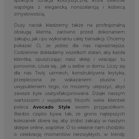
spokojna tonacja kolorystyczna, która świetnie
współgra z elegancką nonszalancją i kobiecą
zmysłowością.
Duży nacisk kładziemy także na profesjonalną
obsługę klienta, zarówno przed dokonaniem
zakupu, jak i po wykonaniu całej transakcji. Chcemy
pokazać Ci, że jesteś dla nas najważniejsza.
Codziennie dokładamy wszelkich starań, aby każda
klientka, opuszczając nasz sklep i wracając tu
ponownie, czuła się… jak u siebie w domu. Liczy się
dla nas Twój uśmiech, konstruktywna krytyka,
przepleciona ze wskazaniem plusów i
uwypukleniem tego, co możemy ulepszyć, abyś
zawsze była usatysfakcjonowana. Dzięki naszym
wartościom i wyjątkowej filozofii wiele klientek
poleca
Avocado Style
swoim przyjaciółkom.
Bardzo często bywa tak, że grono najlepszych
koleżanek zbiera się, aby zrobić zakupy w naszym
sklepie online, wspólnie. O to właśnie nam chodziło:
o celebrację momentów niezwykłych, w trendy