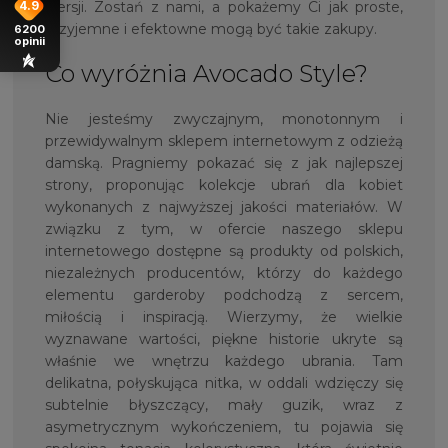
wersji. Zostań z nami, a pokażemy Ci jak proste,
4.9
przyjemne i efektowne mogą być takie zakupy.
6200
opinii
Co wyróżnia Avocado Style?
Nie jesteśmy zwyczajnym, monotonnym i
przewidywalnym sklepem internetowym z odzieżą
damską. Pragniemy pokazać się z jak najlepszej
strony, proponując kolekcje ubrań dla kobiet
wykonanych z najwyższej jakości materiałów. W
związku z tym, w ofercie naszego sklepu
internetowego dostępne są produkty od polskich,
niezależnych producentów, którzy do każdego
elementu garderoby podchodzą z sercem,
miłością i inspiracją. Wierzymy, że wielkie
wyznawane wartości, piękne historie ukryte są
właśnie we wnętrzu każdego ubrania. Tam
delikatna, połyskująca nitka, w oddali wdzięczy się
subtelnie błyszczący, mały guzik, wraz z
asymetrycznym wykończeniem, tu pojawia się