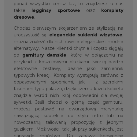
ponad wszystko cenisz luz, to znajdziesz u nas
także
legginsy sportowe
oraz
komplety
dresowe
.
Chociaż pierwszym skojarzeniem ze stylizacją na
uroczystość są
eleganckie
sukienki wizytowe
,
można znaleźć dla nich równie eleganckie i modne
alternatywy. Nasze Klientki chętnie i często sięgają
po
garnitury damskie
, które w połączeniu na
przykład z koszulowymi bluzkami tworzą bardzo
efektowne zestawy, idealne jako zamiennik
typowych kreacji. Komplety występują zarówno z
dopasowanymi spodniami, jak i z szerokimi
fasonami typu palazzo, dzięki czemu każda kobieta
znajdzie wśród nich krój odpowiedni dla swojej
sylwetki. Jeśli chodzi o górną część garnituru,
możesz postawić na dwurzędową marynarkę
nawiązującą subtelnie do stylu retro lub na
nowoczesną taliowaną propozycję z jednym
guzikiem. Możliwości, tak jak przy sukienkach, jest
naprawdę mnóstwo. Do zabawy konwencją