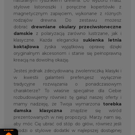
naturalnym rysunkiem drewna. Do wyboru masz
stylowe listonoszki i poręczne kopertówki z
magnetycznym zapięciem, wykonane z różnych
rodzajów drewna. Do zestawu możesz
dobrać
drewniane okulary przeciwsłoneczne
damskie
z polaryzacją zarówno lustrzane, jak i
klasyczne. Każda elegancka
sukienka letnia
koktajlowa
zyska wyjątkową oprawę dzięki
oryginalnym akcesoriom i stanie się pełnoprawną
kreacją na dowolną okazję.
Jesteś jednak zdecydowaną zwolenniczką klasyki i
w kwestii galanterii preferujesz wyłącznie
tradycyjne rozwiązania o ponadczasowym
charakterze? To właśnie specjalnie dla Ciebie
rozbudowujemy również tę gałąź naszej oferty i
mamy nadzieję, że Twoja wymarzona
torebka
damska klasyczna
znajdzie się wśród
prezentowanych w niej propozycji. Marzy nam się,
aby móc Cię ubrać od stóp do głów, również jeśli
chodzi o stylowe dodatki w najlepszej dostępnej