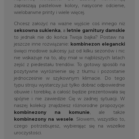
zapraszają pastelowe kolory, nasycone odcienie,
wielobarwne printy i wiele więcej.
Chcesz założyć na ważne wyjście coś innego niż
seksowna sukienka
, a
letnie garnitury damskie
to jednak nie do końca Twoja bajka? Postaw na
jeszcze inne rozwiązanie:
kombinezon elegancki
święci modowe sukcesy już od kilku sezonów i nic
nie wskazuje na to, aby miał w najbliższych latach
zejść z piedestału trendów. To gotowy sposób na
pozytywne wyróżnienie się z tłumu i pozostanie
jednocześnie w szykownym klimacie. Do tego
typu stroju wystarczy już tylko dobrać odpowiednie
obuwie i torebkę, a całość będzie prezentowała się
spójnie i nie zawiedzie Cię w żadnej sytuacji. W
naszej kolekcji znajdziesz różnorodne propozycje:
kombinezony na komunie
, ale także
kombinezony na wesele
. Słowem, wszystko to,
czego potrzebujesz, wybierając się na wszelkie
uroczystości.