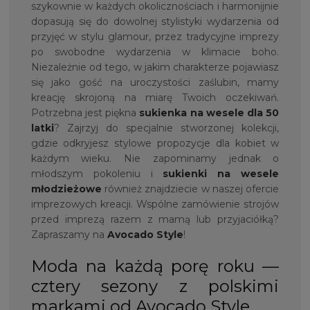
szykownie w każdych okolicznościach i harmonijnie
dopasują się do dowolnej stylistyki wydarzenia od
przyjęć w stylu glamour, przez tradycyjne imprezy
po swobodne wydarzenia w klimacie boho.
Niezależnie od tego, w jakim charakterze pojawiasz
się jako gość na uroczystości zaślubin, mamy
kreację skrojoną na miarę Twoich oczekiwań.
Potrzebna jest piękna
sukienka na
wesele dla 50
latki
? Zajrzyj do specjalnie stworzonej kolekcji,
gdzie odkryjesz stylowe propozycje dla kobiet w
każdym wieku. Nie zapominamy jednak o
młodszym pokoleniu i
sukienki na wesele
młodzieżowe
również znajdziecie w naszej ofercie
imprezowych kreacji. Wspólne zamówienie strojów
przed imprezą razem z mamą lub przyjaciółką?
Zapraszamy na
Avocado Style
!
Moda na każdą porę roku —
cztery sezony z polskimi
markami od Avocado Style