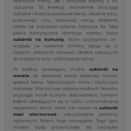
upieczone mamy, jak i wszystkie kobiety z ich
otoczenia. Ta kolekcja niezmiennie przyciąga
subtelne i kobiece pastelowe barwy, odcienie beżu,
pudrowego różu, szałwiową wersję delikatnej
zieleni lub popularne ostatnio fioletowe lila. Taka
paleta kolorystyczna dominuje również nasze
sukienki na komunię
, które szczególnie ze
względu na wiosenne terminy, lubują się w
ciepłych, radosnych barwach, idealnie pasujących
do przyjaznej aury i rozkwitającej natury.
W kolekcji zawierającej modne
sukienki na
wesele
, do delikatnej palety dołączają również
głębsze barwy, hipnotyzujące wzory i błyszczące
materiały. Wieczorowa odsłona modnych fasonów
przyciąga wzrok licznymi drapowaniami, formami
pięknie układającymi się w ruchu i różnorodnością
eleganckich tkanin. Wiele Pań stawia na
sukienki
maxi wieczorowe
, zdecydowanie jesteśmy
ogromnymi fanami tego rozwiązania. Tego typu
modele będą prezentowały się niezwykle