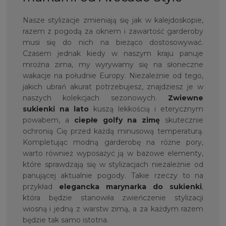
Nasze stylizacje zmieniają się jak w kalejdoskopie,
razem z pogodą za oknem i zawartość garderoby
musi się do nich na bieżąco dostosowywać.
Czasem jednak kiedy w naszym kraju panuje
mroźna zima, my wyrywamy się na słoneczne
wakacje na południe Europy. Niezależnie od tego,
jakich ubrań akurat potrzebujesz, znajdziesz je w
naszych kolekcjach sezonowych.
Zwiewne
sukienki na lato
kuszą lekkością i eterycznym
powabem, a
ciepłe golfy
na zimę
skutecznie
ochronią Cię przed każdą minusową temperaturą.
Kompletując modną garderobę na różne pory,
warto również wyposażyć ją w bazowe elementy,
które sprawdzają się w stylizacjach niezależnie od
panującej aktualnie pogody. Takie rzeczy to na
przykład
elegancka marynarka do sukienki
,
która będzie stanowiła zwieńczenie stylizacji
wiosną i jedną z warstw zimą, a za każdym razem
będzie tak samo istotna.