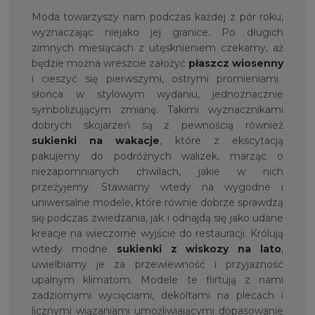
Moda towarzyszy nam podczas każdej z pór roku,
wyznaczając niejako jej granice. Po długich
zimnych miesiącach z utęsknieniem czekamy, aż
będzie można wreszcie założyć
płaszcz wiosenny
i cieszyć się pierwszymi, ostrymi promieniami
słońca w stylowym wydaniu, jednoznacznie
symbolizującym zmianę. Takimi wyznacznikami
dobrych skojarzeń są z pewnością również
sukienki na wakacje
, które z ekscytacją
pakujemy do podróżnych walizek, marząc o
niezapomnianych chwilach, jakie w nich
przeżyjemy. Stawiamy wtedy na wygodne i
uniwersalne modele, które równie dobrze sprawdzą
się podczas zwiedzania, jak i odnajdą się jako udane
kreacje na wieczorne wyjście do restauracji. Królują
wtedy modne
sukienki z wiskozy na lato
,
uwielbiamy je za przewiewność i przyjazność
upalnym klimatom. Modele te flirtują z nami
zadziornymi wycięciami, dekoltami na plecach i
licznymi wiązaniami umożliwiającymi dopasowanie