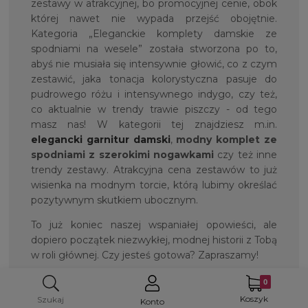
zestawy w atrakcyjnej, bo promocyjnej cenie, obok
której nawet nie wypada przejść obojętnie.
Kategoria „Eleganckie komplety damskie ze
spodniami na wesele” została stworzona po to,
abyś nie musiała się intensywnie głowić, co z czym
zestawić, jaka tonacja kolorystyczna pasuje do
pudrowego różu i intensywnego indygo, czy też,
co aktualnie w trendy trawie piszczy - od tego
masz nas! W kategorii tej znajdziesz m.in.
elegancki garnitur damski
,
modny komplet ze
spodniami z szerokimi nogawkami
czy też inne
trendy zestawy. Atrakcyjna cena zestawów to już
wisienka na modnym torcie, którą lubimy określać
pozytywnym skutkiem ubocznym.
To już koniec naszej wspaniałej opowieści, ale
dopiero początek niezwykłej, modnej historii z Tobą
w roli głównej. Czy jesteś gotowa? Zapraszamy!
Koszyk
Szukaj
Konto