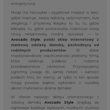
energetyczna.
Moda ma niezwykłe i wyjątkowe miejsce w sieci,
gdzie inspiruje, zaraża radością, optymizmem, kusi
elegancją i zmysłową klasyką: to tu, tu, gdzie
kliknęłaś, tu, gdzie postanowiłaś rozpocząć swoją
nową, niesamowitą modną opowieść — to
Avocado Style
,
polski sklep internetowy z
markową odzieżą damską, pochodzącą od
rodzimych producentów
. W dobie
międzynarodowej współczesności jesteśmy firmą,
która celebruje polskość i rodzinne
przedsiębiorstwa odzieżowe. Przywiązujemy
ogromną uwagę do samej historii i wartości
polskich firm, bo wiemy, że tylko w ten sposób
mogą powstać piękne, wykonane z wysokiej
jakości materiałów ubrania damskie.
W ofercie naszego sklepu internetowego z
odzieżą damską
Avocado Style
znajdują się
najnowsze kolekcje stylowych, modnych ciuchów