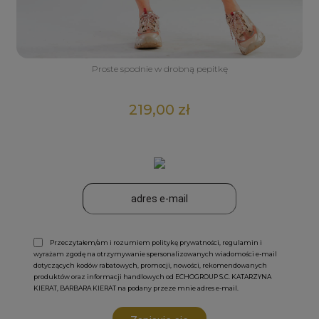
Proste spodnie w drobną pepitkę
219,00 zł
Przeczytałem/am i rozumiem politykę prywatności, regulamin i
wyrażam zgodę na otrzymywanie spersonalizowanych wiadomości e-mail
dotyczących kodów rabatowych, promocji, nowości, rekomendowanych
produktów oraz informacji handlowych od ECHOGROUP S.C. KATARZYNA
KIERAT, BARBARA KIERAT na podany przeze mnie adres e-mail.