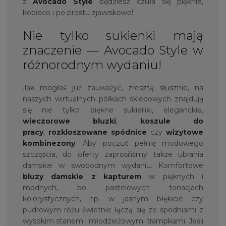
z
Avocado Style
będziesz czuła się pięknie,
kobieco i po prostu zjawiskowo!
Nie tylko sukienki mają
znaczenie — Avocado Style w
różnorodnym wydaniu!
Jak mogłaś już zauważyć, zresztą słusznie, na
naszych wirtualnych półkach sklepowych znajdują
się nie tylko piękne sukienki, eleganckie,
wieczorowe bluzki
,
koszule do
pracy
,
rozkloszowane spódnice
czy
wizytowe
kombinezony
. Aby poczuć pełnię modowego
szczęścia, do oferty zaprosiliśmy także ubrania
damskie w swobodnym wydaniu. Komfortowe
bluzy damskie z kapturem
w pięknych i
modnych, bo pastelowych tonacjach
kolorystycznych, np. w jasnym błękicie czy
pudrowym różu świetnie łączą się ze spodniami z
wysokim stanem i młodzieżowymi trampkami. Jeśli