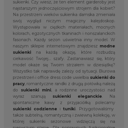
sukienki. Czy wiesz, że ten element garderoby jest
najstarszym jednoczęściowym strojem dla kobiet?
Na przestrzeni wieków sukienka damska zmieniała
swój wygląd niczym magiczny kalejdoskop.
Występowała w ciężkich materiałach, mocnych
kolorach, egzotycznych tkaninach i nonszalanckich
fasonach. Każdy sezon uświetnia inny model. W
naszym sklepie internetowym znajdziesz
modne
sukienki
na każdą okazję, które rozbudzą
ciekawość Twojej… szafy. Zastanawiasz się, który
model okaże się Twoim strzałem w dziesiątkę?
Wszystko tak naprawdę zależy od sytuacji. Biurowa
przestrzeń i office dress code uwielbia
sukienki do
pracy
, romantyczne randki z drugą połówką należą
do
sukienki mini
, a rodzinne uroczystości nad
wyraz szanują
sukienki eleganckie
. Na
spontaniczne kawy z przyjaciółką polecamy
sukienki codzienne
i
tunik
i
. Przygotowaliśmy
także subtelną, romantyczną i zwiewną kolekcję, w
której sukienki sezonowe wdzięczą się na
pierwszym planie. Dla poprawnych funkcjonalnie