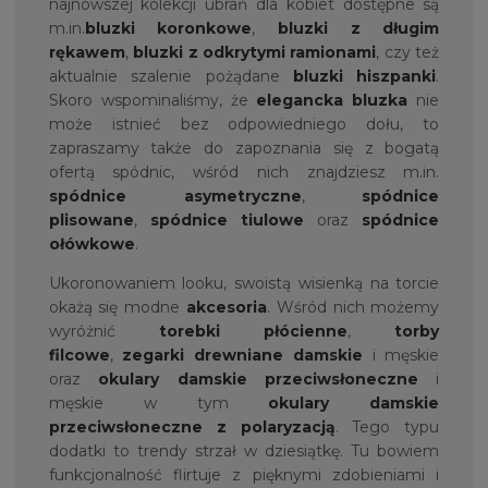
najnowszej kolekcji ubrań dla kobiet dostępne są
m.in.
bluzki koronkowe
,
bluzki z długim
rękawem
,
bluzki z odkrytymi ramionami
, czy też
aktualnie szalenie pożądane
bluzki hiszpanki
.
Skoro wspominaliśmy, że
elegancka bluzka
nie
może istnieć bez odpowiedniego dołu, to
zapraszamy także do zapoznania się z bogatą
ofertą spódnic, wśród nich znajdziesz m.in.
spódnice asymetryczne
,
spódnice
plisowane
,
spódnice tiulowe
oraz
spódnice
ołówkowe
.
Ukoronowaniem looku, swoistą wisienką na torcie
okażą się modne
akcesoria
. Wśród nich możemy
wyróżnić
torebki płócienne
,
torby
filcowe
,
zegarki drewniane damskie
i męskie
oraz
okulary damskie przeciwsłoneczne
i
męskie w tym
okulary damskie
przeciwsłoneczne z polaryzacją
. Tego typu
dodatki to trendy strzał w dziesiątkę. Tu bowiem
funkcjonalność flirtuje z pięknymi zdobieniami i