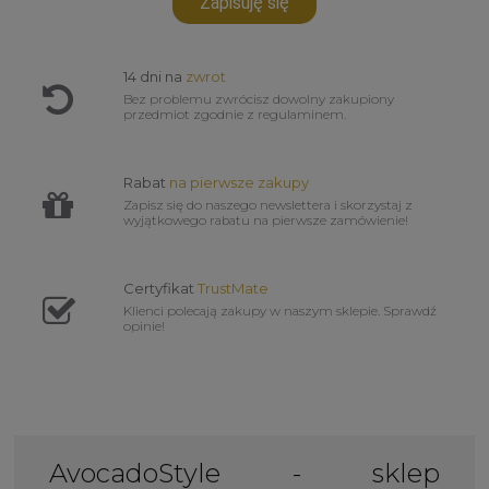
Zapisuję się
14 dni na
zwrot
Bez problemu zwrócisz dowolny zakupiony
przedmiot zgodnie z regulaminem.
Rabat
na pierwsze zakupy
Zapisz się do naszego newslettera i skorzystaj z
wyjątkowego rabatu na pierwsze zamówienie!
Certyfikat
TrustMate
Klienci polecają zakupy w naszym sklepie. Sprawdź
opinie!
AvocadoStyle - sklep