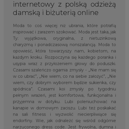
internetowy z polską odzieżą
damską i biżuterią online
Moda to coś więcej niż ubrania, które potrafią
inspirować i zarazem szokować. Moda jest taka, jak
Ty: wyjątkowa, oryginalna, z nietuzinkową
charyzmą i ponadczasową nonszalancją. Moda to
opowieść, która towarzyszy nam, kobietom, na
każdym kroku. Rozpoczyna się każdego poranka i
usypia wraz z przyłożeniem głowy do poduszki.
Czasami szaleńczo ogarnia zmysły - „Nie mam się
w co ubrać”, „Nie wiem, co na siebie założyć”, „Nie
wiem, czy dobrym wyborem będzie sukienka, czy
spódnica”. Czasami koi zmysły po tygodniu
pełnym wrażeń, jest komfortowa, funkcjonalna i
przyjemna w dotyku. Lubi poleniuchować na
kanapie w domowym zaciszu. Lubi też poskakać
na sali fitness i wyzwolić niecierpliwiące się
endorfiny. Wie, jak odnaleźć się wśród odgórnie
narzuconego dress code. Jest frywolna, dumna i