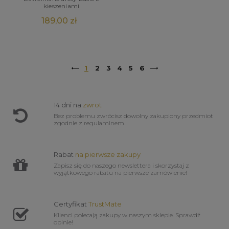
kieszeniami
189,00 zł
1
2
3
4
5
6
14 dni na
zwrot
Bez problemu zwrócisz dowolny zakupiony przedmiot
zgodnie z regulaminem.
Rabat
na pierwsze zakupy
Zapisz się do naszego newslettera i skorzystaj z
wyjątkowego rabatu na pierwsze zamówienie!
Certyfikat
TrustMate
Klienci polecają zakupy w naszym sklepie. Sprawdź
opinie!