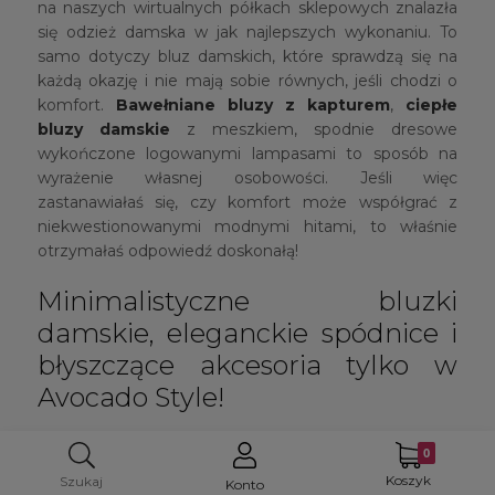
na naszych wirtualnych półkach sklepowych znalazła
się odzież damska w jak najlepszych wykonaniu. To
samo dotyczy bluz damskich, które sprawdzą się na
każdą okazję i nie mają sobie równych, jeśli chodzi o
komfort.
Bawełniane bluzy z kapturem
,
ciepłe
bluzy damskie
z meszkiem, spodnie dresowe
wykończone logowanymi lampasami to sposób na
wyrażenie własnej osobowości. Jeśli więc
zastanawiałaś się, czy komfort może współgrać z
niekwestionowanymi modnymi hitami, to właśnie
otrzymałaś odpowiedź doskonałą!
Minimalistyczne bluzki
damskie, eleganckie spódnice i
błyszczące akcesoria tylko w
Avocado Style!
To duet doskonały, unikalny i ponadczasowy. Wygląda
ze sobą niesamowicie, elegancko i szykownie.
Bluzka
Koszyk
Szukaj
Konto