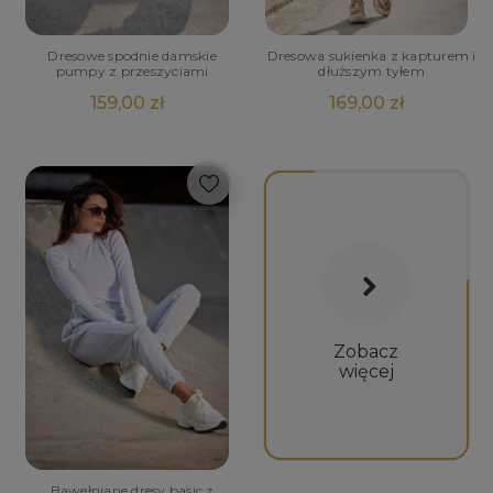
Dresowe spodnie damskie
Dresowa sukienka z kapturem i
pumpy z przeszyciami
dłuższym tyłem
159,00 zł
169,00 zł
Zobacz
więcej
Bawełniane dresy basic z