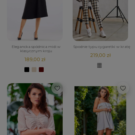
Elegancka spódnica midi w
Spodnie typu cygaretki w kratę
klasycznym kroju
219,00 zł
189,00 zł