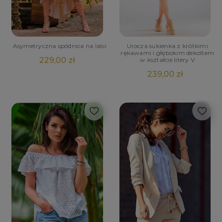
Asymetryczna spódnica na lato
Urocza sukienka z krótkimi
rękawami i głębokim dekoltem
229,00 zł
w kształcie litery V
239,00 zł