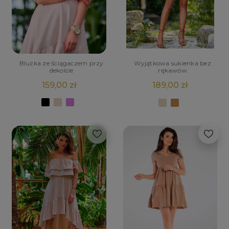
Bluzka ze ściągaczem przy
Wyjątkowa sukienka bez
dekolcie
rękawów
159,00 zł
189,00 zł