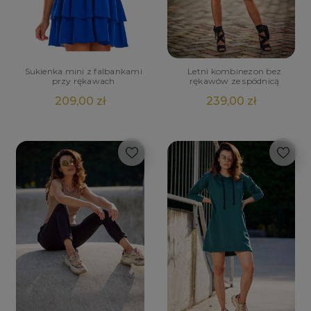
Sukienka mini z falbankami
Letni kombinezon bez
przy rękawach
rękawów ze spódnicą
209,00 zł
239,00 zł