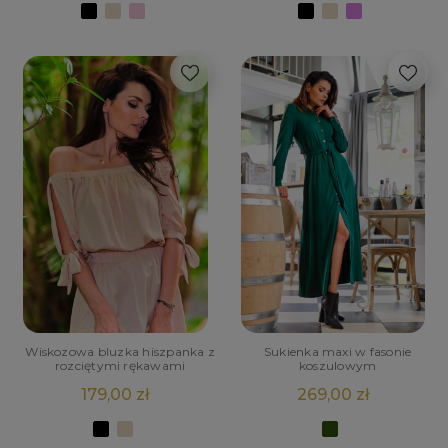
Wiskozowa bluzka hiszpanka z
Sukienka maxi w fasonie
rozciętymi rękawami
koszulowym
179,00 zł
269,00 zł