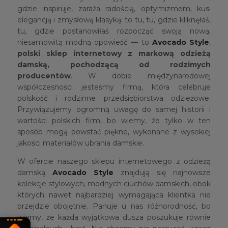
gdzie inspiruje, zaraża radością, optymizmem, kusi
elegancją i zmysłową klasyką: to tu, tu, gdzie kliknęłaś,
tu, gdzie postanowiłaś rozpocząć swoją nową,
niesamowitą modną opowieść — to
Avocado Style
,
polski sklep internetowy z markową odzieżą
damską, pochodzącą od rodzimych
producentów
. W dobie międzynarodowej
współczesności jesteśmy firmą, która celebruje
polskość i rodzinne przedsiębiorstwa odzieżowe.
Przywiązujemy ogromną uwagę do samej historii i
wartości polskich firm, bo wiemy, że tylko w ten
sposób mogą powstać piękne, wykonane z wysokiej
jakości materiałów ubrania damskie.
W ofercie naszego sklepu internetowego z odzieżą
damską
Avocado Style
znajdują się najnowsze
kolekcje stylowych, modnych ciuchów damskich, obok
których nawet najbardziej wymagająca klientka nie
przejdzie obojętnie. Panuje u nas różnorodność, bo
wiemy, że każda wyjątkowa dusza poszukuje równie