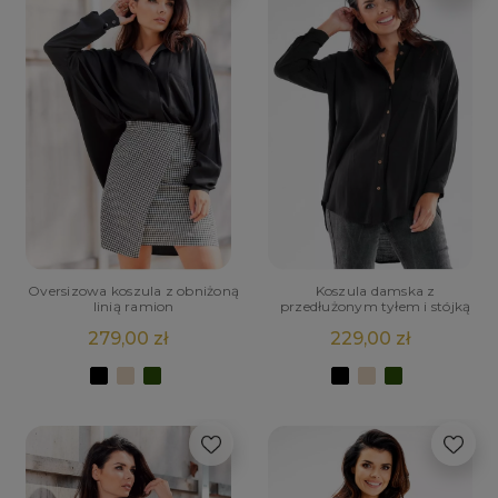
Oversizowa koszula z obniżoną
Koszula damska z
linią ramion
przedłużonym tyłem i stójką
279,00 zł
229,00 zł