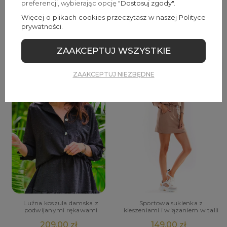
Stylowa bluzka z wiązaniem na
Prosta sukienka
preferencji, wybierając opcję
"Dostosuj zgody"
.
dekolcie
okolicznościowa
Więcej o plikach cookies przeczytasz w naszej Polityce
179,00 zł
189,00 zł
prywatności.
ZAAKCEPTUJ WSZYSTKIE
ZAAKCEPTUJ NIEZBĘDNE
Luźna koszula damska z
Sportowa sukienka z
podwijanymi rękawami
kieszeniami i wiązaniem w talii
209,00 zł
149,00 zł