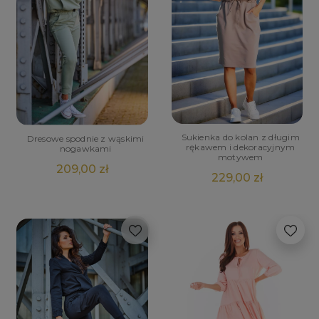
Sukienka do kolan z długim
Dresowe spodnie z wąskimi
rękawem i dekoracyjnym
nogawkami
motywem
209,00 zł
229,00 zł