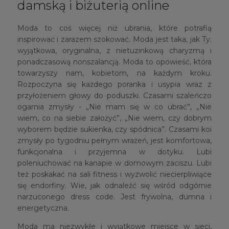
damską i biżuterią online
Moda to coś więcej niż ubrania, które potrafią
inspirować i zarazem szokować. Moda jest taka, jak Ty:
wyjątkowa, oryginalna, z nietuzinkową charyzmą i
ponadczasową nonszalancją. Moda to opowieść, która
towarzyszy nam, kobietom, na każdym kroku.
Rozpoczyna się każdego poranka i usypia wraz z
przyłożeniem głowy do poduszki. Czasami szaleńczo
ogarnia zmysły - „Nie mam się w co ubrać”, „Nie
wiem, co na siebie założyć”, „Nie wiem, czy dobrym
wyborem będzie sukienka, czy spódnica”. Czasami koi
zmysły po tygodniu pełnym wrażeń, jest komfortowa,
funkcjonalna i przyjemna w dotyku. Lubi
poleniuchować na kanapie w domowym zaciszu. Lubi
też poskakać na sali fitness i wyzwolić niecierpliwiące
się endorfiny. Wie, jak odnaleźć się wśród odgórnie
narzuconego dress code. Jest frywolna, dumna i
energetyczna.
Moda ma niezwykłe i wyjątkowe miejsce w sieci,