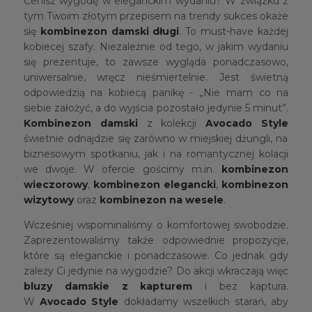
Cenisz wygodę w eleganckim wydaniu? W związku z
tym Twoim złotym przepisem na trendy sukces okaże
się
kombinezon damski długi
. To must-have każdej
kobiecej szafy. Niezależnie od tego, w jakim wydaniu
się prezentuje, to zawsze wygląda ponadczasowo,
uniwersalnie, wręcz nieśmiertelnie. Jest świetną
odpowiedzią na kobiecą panikę - „Nie mam co na
siebie założyć, a do wyjścia pozostało jedynie 5 minut”.
Kombinezon damski
z kolekcji
Avocado Style
świetnie odnajdzie się zarówno w miejskiej dżungli, na
biznesowym spotkaniu, jak i na romantycznej kolacji
we dwoje. W ofercie gościmy m.in.
kombinezon
wieczorowy
,
kombinezon elegancki
,
kombinezon
wizytowy
oraz
kombinezon na wesele
.
Wcześniej wspominaliśmy o komfortowej swobodzie.
Zaprezentowaliśmy także odpowiednie propozycje,
które są eleganckie i ponadczasowe. Co jednak gdy
zależy Ci jedynie na wygodzie? Do akcji wkraczają więc
bluzy damskie z kapturem
i bez kaptura.
W
Avocado Style
dokładamy wszelkich starań, aby