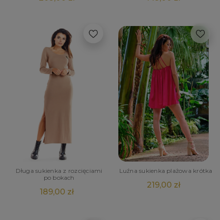
Długa sukienka z rozcięciami
Luźna sukienka plażowa krótka
po bokach
219,00 zł
189,00 zł