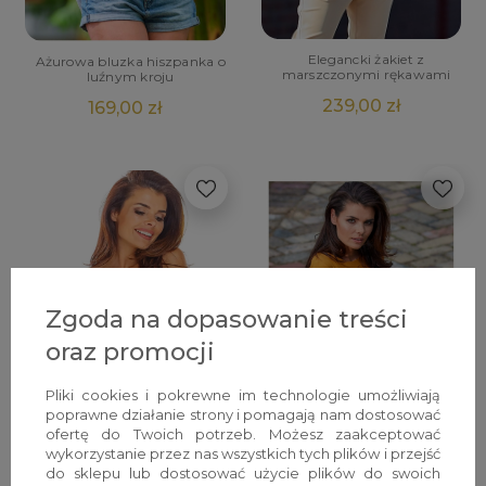
Elegancki żakiet z
Ażurowa bluzka hiszpanka o
marszczonymi rękawami
luźnym kroju
239,00 zł
169,00 zł
Zgoda na dopasowanie treści
oraz promocji
Pliki cookies i pokrewne im technologie umożliwiają
poprawne działanie strony i pomagają nam dostosować
ofertę do Twoich potrzeb. Możesz zaakceptować
wykorzystanie przez nas wszystkich tych plików i przejść
do sklepu lub dostosować użycie plików do swoich