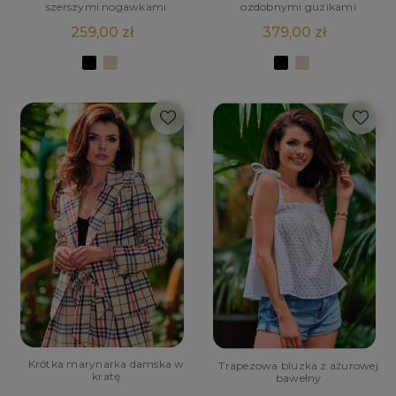
szerszymi nogawkami
ozdobnymi guzikami
259,00 zł
379,00 zł
Krótka marynarka damska w
Trapezowa bluzka z ażurowej
kratę
bawełny