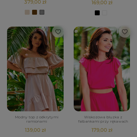
379,00 zł
169,00 zł
Modny top z odkrytymi
Wiskozowa bluzka z
ramionami
falbankami przy rękawach
139,00 zł
179,00 zł