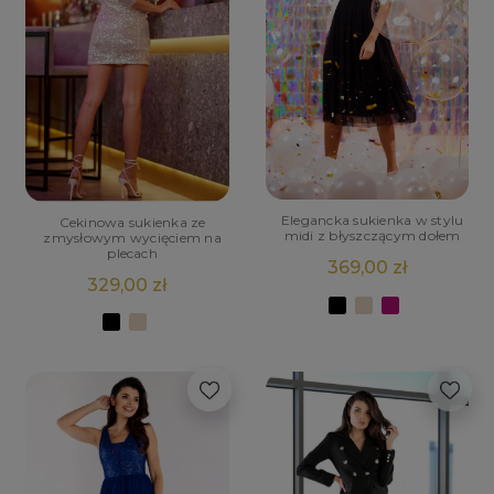
Elegancka sukienka w stylu
Cekinowa sukienka ze
midi z błyszczącym dołem
zmysłowym wycięciem na
plecach
369,00 zł
329,00 zł