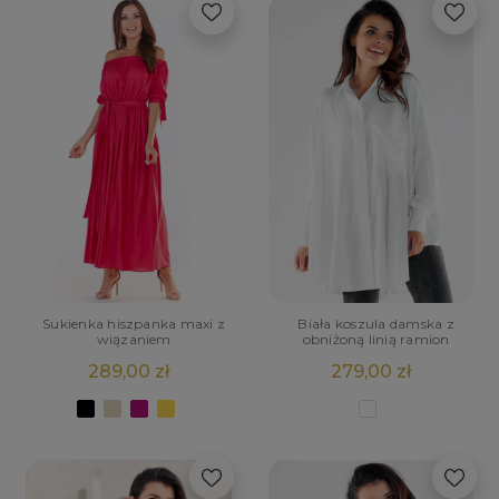
POWIADOM O
DOSTĘPNOŚCI
Sukienka hiszpanka maxi z
Biała koszula damska z
wiązaniem
obniżoną linią ramion
289,00 zł
279,00 zł