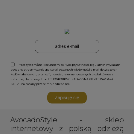
Przeczytałem/am i rozumiem politykę prywatności, regulamin i wyrażam
zgodę na otrzymywanie spersonalizowanych wiadomości e-mail dotyczących
kodów rabatowych, promocji, nowości, rekomendowanych produktów oraz
informacji handlowych od ECHOGROUP S.C. KATARZYNA KIERAT, BARBARA
KIERAT na podany przeze mnie adres e-mail.
Zapisuję się
AvocadoStyle - sklep
internetowy z polską odzieżą