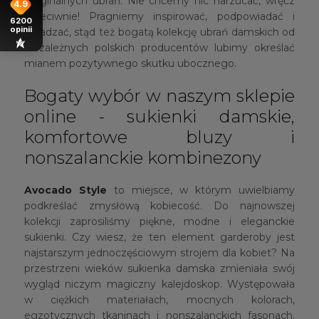
oryginalnych ubrań. Nie chcemy nic narzucać, wręcz
4.9
przeciwnie! Pragniemy inspirować, podpowiadać i
6200
opinii
doradzać, stąd też bogatą kolekcję ubrań damskich od
niezależnych polskich producentów lubimy określać
mianem pozytywnego skutku ubocznego.
Bogaty wybór w naszym sklepie
online - sukienki damskie,
komfortowe bluzy i
nonszalanckie kombinezony
Avocado Style
to miejsce, w którym uwielbiamy
podkreślać zmysłową kobiecość. Do najnowszej
kolekcji zaprosiliśmy piękne, modne i eleganckie
sukienki. Czy wiesz, że ten element garderoby jest
najstarszym jednoczęściowym strojem dla kobiet? Na
przestrzeni wieków sukienka damska zmieniała swój
wygląd niczym magiczny kalejdoskop. Występowała
w ciężkich materiałach, mocnych kolorach,
egzotycznych tkaninach i nonszalanckich fasonach.