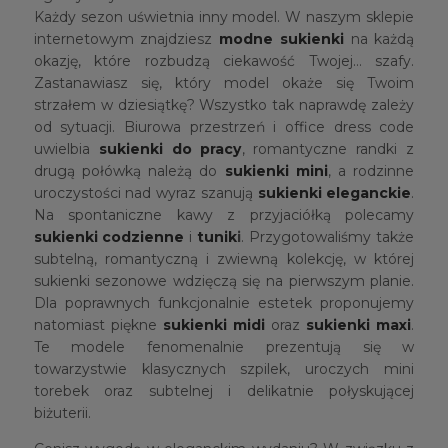
Każdy sezon uświetnia inny model. W naszym sklepie
internetowym znajdziesz
modne sukienki
na każdą
okazję, które rozbudzą ciekawość Twojej… szafy.
Zastanawiasz się, który model okaże się Twoim
strzałem w dziesiątkę? Wszystko tak naprawdę zależy
od sytuacji. Biurowa przestrzeń i office dress code
uwielbia
sukienki do pracy
, romantyczne randki z
drugą połówką należą do
sukienki mini
, a rodzinne
uroczystości nad wyraz szanują
sukienki eleganckie
.
Na spontaniczne kawy z przyjaciółką polecamy
sukienki codzienne
i
tunik
i
. Przygotowaliśmy także
subtelną, romantyczną i zwiewną kolekcję, w której
sukienki sezonowe wdzięczą się na pierwszym planie.
Dla poprawnych funkcjonalnie estetek proponujemy
natomiast piękne
sukienki midi
oraz
sukienki maxi
.
Te modele fenomenalnie prezentują się w
towarzystwie klasycznych szpilek, uroczych mini
torebek oraz subtelnej i delikatnie połyskującej
biżuterii.