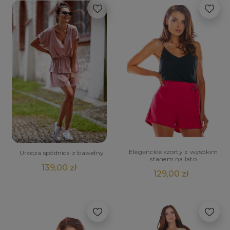
Eleganckie szorty z wysokim
Urocza spódnica z bawełny
stanem na lato
139,00 zł
129,00 zł