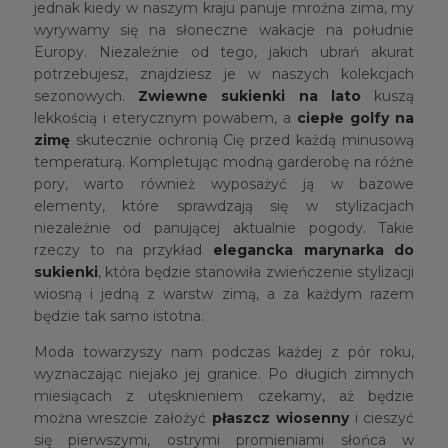
jednak kiedy w naszym kraju panuje mroźna zima, my
wyrywamy się na słoneczne wakacje na południe
Europy. Niezależnie od tego, jakich ubrań akurat
potrzebujesz, znajdziesz je w naszych kolekcjach
sezonowych.
Zwiewne sukienki na lato
kuszą
lekkością i eterycznym powabem, a
ciepłe golfy
na
zimę
skutecznie ochronią Cię przed każdą minusową
temperaturą. Kompletując modną garderobę na różne
pory, warto również wyposażyć ją w bazowe
elementy, które sprawdzają się w stylizacjach
niezależnie od panującej aktualnie pogody. Takie
rzeczy to na przykład
elegancka marynarka do
sukienki
, która będzie stanowiła zwieńczenie stylizacji
wiosną i jedną z warstw zimą, a za każdym razem
będzie tak samo istotna.
Moda towarzyszy nam podczas każdej z pór roku,
wyznaczając niejako jej granice. Po długich zimnych
miesiącach z utęsknieniem czekamy, aż będzie
można wreszcie założyć
płaszcz wiosenny
i cieszyć
się pierwszymi, ostrymi promieniami słońca w