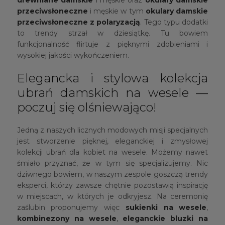
drewniane damskie
i męskie oraz
okulary damskie
przeciwsłoneczne
i męskie w tym
okulary damskie
przeciwsłoneczne z polaryzacją
. Tego typu dodatki
to trendy strzał w dziesiątkę. Tu bowiem
funkcjonalność flirtuje z pięknymi zdobieniami i
wysokiej jakości wykończeniem.
Elegancka i stylowa kolekcja
ubrań damskich na wesele —
poczuj się olśniewająco!
Jedną z naszych licznych modowych misji specjalnych
jest stworzenie pięknej, eleganckiej i zmysłowej
kolekcji ubrań dla kobiet na wesele. Możemy nawet
śmiało przyznać, że w tym się specjalizujemy. Nic
dziwnego bowiem, w naszym zespole goszczą trendy
eksperci, którzy zawsze chętnie pozostawią inspirację
w miejscach, w których je odkryjesz. Na ceremonię
zaślubin proponujemy więc
sukienki na wesele
,
kombinezony na wesele
,
eleganckie bluzki na