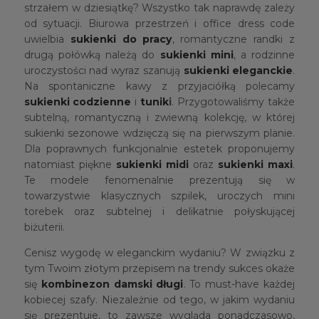
strzałem w dziesiątkę? Wszystko tak naprawdę zależy
od sytuacji. Biurowa przestrzeń i office dress code
uwielbia
sukienki do pracy
, romantyczne randki z
drugą połówką należą do
sukienki mini
, a rodzinne
uroczystości nad wyraz szanują
sukienki eleganckie
.
Na spontaniczne kawy z przyjaciółką polecamy
sukienki codzienne
i
tunik
i
. Przygotowaliśmy także
subtelną, romantyczną i zwiewną kolekcję, w której
sukienki sezonowe wdzięczą się na pierwszym planie.
Dla poprawnych funkcjonalnie estetek proponujemy
natomiast piękne
sukienki midi
oraz
sukienki maxi
.
Te modele fenomenalnie prezentują się w
towarzystwie klasycznych szpilek, uroczych mini
torebek oraz subtelnej i delikatnie połyskującej
biżuterii.
Cenisz wygodę w eleganckim wydaniu? W związku z
tym Twoim złotym przepisem na trendy sukces okaże
się
kombinezon damski długi
. To must-have każdej
kobiecej szafy. Niezależnie od tego, w jakim wydaniu
się prezentuje, to zawsze wygląda ponadczasowo,