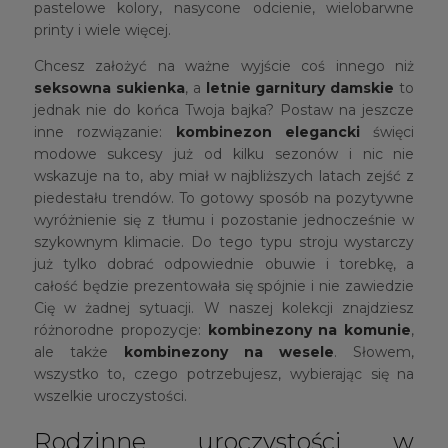
pastelowe kolory, nasycone odcienie, wielobarwne
printy i wiele więcej.
Chcesz założyć na ważne wyjście coś innego niż
seksowna sukienka
, a
letnie garnitury damskie
to
jednak nie do końca Twoja bajka? Postaw na jeszcze
inne rozwiązanie:
kombinezon elegancki
święci
modowe sukcesy już od kilku sezonów i nic nie
wskazuje na to, aby miał w najbliższych latach zejść z
piedestału trendów. To gotowy sposób na pozytywne
wyróżnienie się z tłumu i pozostanie jednocześnie w
szykownym klimacie. Do tego typu stroju wystarczy
już tylko dobrać odpowiednie obuwie i torebkę, a
całość będzie prezentowała się spójnie i nie zawiedzie
Cię w żadnej sytuacji. W naszej kolekcji znajdziesz
różnorodne propozycje:
kombinezony na komunie
,
ale także
kombinezony na wesele
. Słowem,
wszystko to, czego potrzebujesz, wybierając się na
wszelkie uroczystości.
Rodzinne uroczystości w