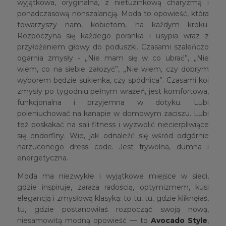
wyjątkowa, oryginalna, z nietuzinkową charyzmą i
ponadczasową nonszalancją. Moda to opowieść, która
towarzyszy nam, kobietom, na każdym kroku.
Rozpoczyna się każdego poranka i usypia wraz z
przyłożeniem głowy do poduszki. Czasami szaleńczo
ogarnia zmysły - „Nie mam się w co ubrać”, „Nie
wiem, co na siebie założyć”, „Nie wiem, czy dobrym
wyborem będzie sukienka, czy spódnica”. Czasami koi
zmysły po tygodniu pełnym wrażeń, jest komfortowa,
funkcjonalna i przyjemna w dotyku. Lubi
poleniuchować na kanapie w domowym zaciszu. Lubi
też poskakać na sali fitness i wyzwolić niecierpliwiące
się endorfiny. Wie, jak odnaleźć się wśród odgórnie
narzuconego dress code. Jest frywolna, dumna i
energetyczna.
Moda ma niezwykłe i wyjątkowe miejsce w sieci,
gdzie inspiruje, zaraża radością, optymizmem, kusi
elegancją i zmysłową klasyką: to tu, tu, gdzie kliknęłaś,
tu, gdzie postanowiłaś rozpocząć swoją nową,
niesamowitą modną opowieść — to
Avocado Style
,