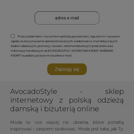
Przeczytałem/am i rozumiem politykę prywatności, regulamin i wyrażam
zgodę na otrzymywanie spersonalizowanych wiadomości e-mail dotyczących
kodów rabatowych, promocji, nowości, rekomendowanych produktów oraz
informacji handlowych od ECHOGROUP S.C. KATARZYNA KIERAT, BARBARA
KIERAT na podany przeze mnie adres e-mail.
Zapisuję się
AvocadoStyle - sklep
internetowy z polską odzieżą
damską i biżuterią online
Moda to coś więcej niż ubrania, które potrafią
inspirować i zarazem szokować. Moda jest taka, jak Ty: