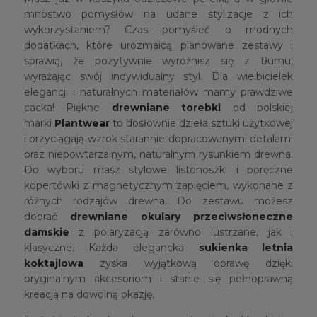
mnóstwo pomysłów na udane stylizacje z ich
wykorzystaniem? Czas pomyśleć o modnych
dodatkach, które urozmaicą planowane zestawy i
sprawią, że pozytywnie wyróżnisz się z tłumu,
wyrażając swój indywidualny styl. Dla wielbicielek
elegancji i naturalnych materiałów mamy prawdziwe
cacka! Piękne
drewniane torebki
od polskiej
marki
Plantwear
to dosłownie dzieła sztuki użytkowej
i przyciągają wzrok starannie dopracowanymi detalami
oraz niepowtarzalnym, naturalnym rysunkiem drewna.
Do wyboru masz stylowe listonoszki i poręczne
kopertówki z magnetycznym zapięciem, wykonane z
różnych rodzajów drewna. Do zestawu możesz
dobrać
drewniane okulary przeciwsłoneczne
damskie
z polaryzacją zarówno lustrzane, jak i
klasyczne. Każda elegancka
sukienka letnia
koktajlowa
zyska wyjątkową oprawę dzięki
oryginalnym akcesoriom i stanie się pełnoprawną
kreacją na dowolną okazję.