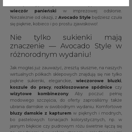
i na tę okazję mamy dla Was kolekcję
sukienka na
wieczór panieński
w imprezowej odsłonie.
Niezależnie od okazji, z
Avocado Style
będziesz czuła
się pięknie, kobieco i po prostu zjawiskowo!
Nie tylko sukienki mają
znaczenie — Avocado Style w
różnorodnym wydaniu!
Jak mogłaś już zauważyć, zresztą słusznie, na naszych
wirtualnych półkach sklepowych znajdują się nie tylko
piękne sukienki, eleganckie,
wieczorowe bluzki
,
koszule do pracy
,
rozkloszowane spódnice
czy
wizytowe kombinezony
. Aby poczuć pełnię
modowego szczęścia, do oferty zaprosiliśmy także
ubrania damskie w swobodnym wydaniu. Komfortowe
bluzy damskie z kapturem
w pięknych i modnych,
bo pastelowych tonacjach kolorystycznych, np. w
jasnym błękicie czy pudrowym różu świetnie łączą się