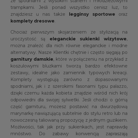
ze spodniami z wysokim stanem i młodzieżowymi
trampkami. Jeśli ponad wszystko cenisz luz, to
znajdziesz u nas także
legginsy sportowe
oraz
komplety dresowe
.
Chociaż pierwszym skojarzeniem ze stylizacją na
uroczystość są
eleganckie
sukienki wizytowe
,
można znaleźć dla nich równie eleganckie i modne
alternatywy. Nasze Klientki chętnie i często sięgają po
garnitury damskie
, które w połączeniu na przykład z
koszulowymi bluzkami tworzą bardzo efektowne
zestawy, idealne jako zamiennik typowych kreacji.
Komplety występują zarówno z dopasowanymi
spodniami, jak i z szerokimi fasonami typu palazzo,
dzięki czemu każda kobieta znajdzie wśród nich krój
odpowiedni dla swojej sylwetki. Jeśli chodzi o górną
część garnituru, możesz postawić na dwurzędową
marynarkę nawiązującą subtelnie do stylu retro lub na
nowoczesną taliowaną propozycję z jednym guzikiem.
Możliwości, tak jak przy sukienkach, jest naprawdę
mnóstwo. Do zabawy konwencją zapraszają