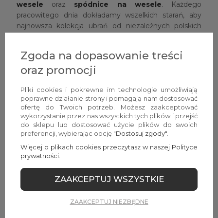
wesele
oraz
spódnice na wesele
. Każdego
pracowitego dnia dokładamy wszelkich starań, aby
najnowsza kolekcja ubrań od niezależnych polskich
producentów była starannie wyselekcjonowana.
Pragniemy bowiem, aby każda kobieta na weselu,
Zgoda na dopasowanie treści
niezależnie od tego czy jest świadkiem, siostrą, mamą,
oraz promocji
czy bliską przyjaciółką, błyszczała i olśniewała w
wyjątkowym wydaniu. Ponadto można u nas znaleźć
Pliki cookies i pokrewne im technologie umożliwiają
różnorodną kolekcję eleganckich i pięknych sukienek
poprawne działanie strony i pomagają nam dostosować
na inne okazje, np. na chrzest, komunię, czy też
ofertę do Twoich potrzeb. Możesz zaakceptować
urodziny (również na huczne świętowanie
wykorzystanie przez nas wszystkich tych plików i przejść
osiemnastki).
do sklepu lub dostosować użycie plików do swoich
preferencji, wybierając opcję
"Dostosuj zgody"
.
Planujesz własną ceremonię zaślubin i zamarzyłaś o
Więcej o plikach cookies przeczytasz w naszej Polityce
spójnie wystylizowanych druhnach, które będą Ci
prywatności.
towarzyszyły w tym ważnym dniu swoim kobiecym
gronem? Mamy dla Ciebie
sukienki dla druhen
,
ZAAKCEPTUJ WSZYSTKIE
które mają szansę przypaść do gustu wielu paniom i
być uniwersalnym rozwiązaniem dla całej grupy
ZAAKCEPTUJ NIEZBĘDNE
przyjaciółek. Zanim jednak staniesz przed ołtarzem,
zorganizujecie pewnie niezapomniany wieczór zabaw