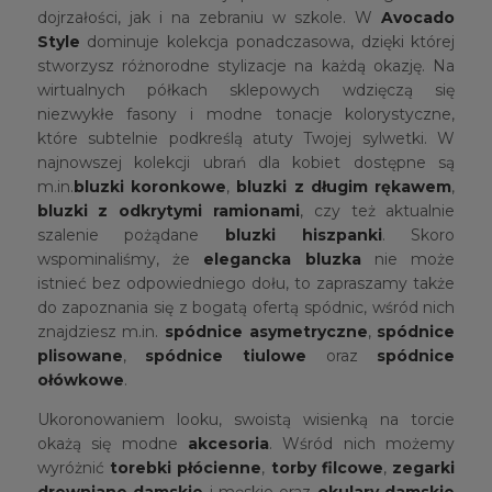
dojrzałości, jak i na zebraniu w szkole. W
Avocado
Style
dominuje kolekcja ponadczasowa, dzięki której
stworzysz różnorodne stylizacje na każdą okazję. Na
wirtualnych półkach sklepowych wdzięczą się
niezwykłe fasony i modne tonacje kolorystyczne,
które subtelnie podkreślą atuty Twojej sylwetki. W
najnowszej kolekcji ubrań dla kobiet dostępne są
m.in.
bluzki koronkowe
,
bluzki z długim rękawem
,
bluzki z odkrytymi ramionami
, czy też aktualnie
szalenie pożądane
bluzki hiszpanki
. Skoro
wspominaliśmy, że
elegancka bluzka
nie może
istnieć bez odpowiedniego dołu, to zapraszamy także
do zapoznania się z bogatą ofertą spódnic, wśród nich
znajdziesz m.in.
spódnice asymetryczne
,
spódnice
plisowane
,
spódnice tiulowe
oraz
spódnice
ołówkowe
.
Ukoronowaniem looku, swoistą wisienką na torcie
okażą się modne
akcesoria
. Wśród nich możemy
wyróżnić
torebki płócienne
,
torby filcowe
,
zegarki