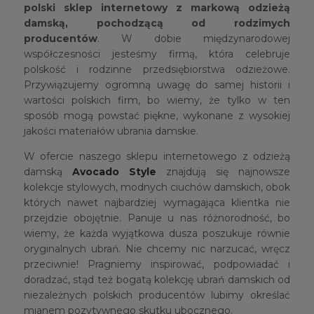
polski sklep internetowy z markową odzieżą
damską, pochodzącą od rodzimych
producentów
. W dobie międzynarodowej
współczesności jesteśmy firmą, która celebruje
polskość i rodzinne przedsiębiorstwa odzieżowe.
Przywiązujemy ogromną uwagę do samej historii i
wartości polskich firm, bo wiemy, że tylko w ten
sposób mogą powstać piękne, wykonane z wysokiej
jakości materiałów ubrania damskie.
W ofercie naszego sklepu internetowego z odzieżą
damską
Avocado Style
znajdują się najnowsze
kolekcje stylowych, modnych ciuchów damskich, obok
których nawet najbardziej wymagająca klientka nie
przejdzie obojętnie. Panuje u nas różnorodność, bo
wiemy, że każda wyjątkowa dusza poszukuje równie
oryginalnych ubrań. Nie chcemy nic narzucać, wręcz
przeciwnie! Pragniemy inspirować, podpowiadać i
doradzać, stąd też bogatą kolekcję ubrań damskich od
niezależnych polskich producentów lubimy określać
mianem pozytywnego skutku ubocznego.