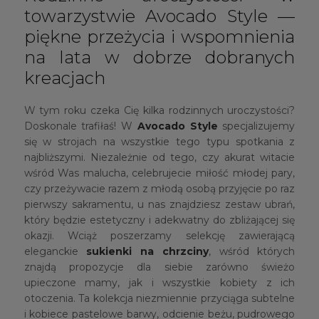
towarzystwie Avocado Style —
piękne przeżycia i wspomnienia
na lata w dobrze dobranych
kreacjach
W tym roku czeka Cię kilka rodzinnych uroczystości?
Doskonale trafiłaś! W
Avocado Style
specjalizujemy
się w strojach na wszystkie tego typu spotkania z
najbliższymi. Niezależnie od tego, czy akurat witacie
wśród Was malucha, celebrujecie miłość młodej pary,
czy przeżywacie razem z młodą osobą przyjęcie po raz
pierwszy sakramentu, u nas znajdziesz zestaw ubrań,
który będzie estetyczny i adekwatny do zbliżającej się
okazji. Wciąż poszerzamy selekcję zawierającą
eleganckie
sukienki na chrzciny
, wśród których
znajdą propozycje dla siebie zarówno świeżo
upieczone mamy, jak i wszystkie kobiety z ich
otoczenia. Ta kolekcja niezmiennie przyciąga subtelne
i kobiece pastelowe barwy, odcienie beżu, pudrowego