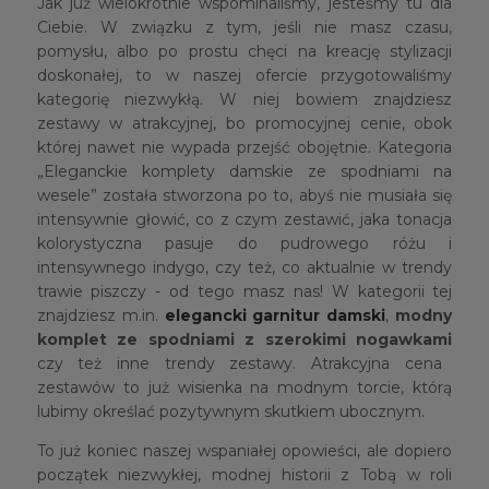
Jak już wielokrotnie wspominaliśmy, jesteśmy tu dla
Ciebie. W związku z tym, jeśli nie masz czasu,
pomysłu, albo po prostu chęci na kreację stylizacji
doskonałej, to w naszej ofercie przygotowaliśmy
kategorię niezwykłą. W niej bowiem znajdziesz
zestawy w atrakcyjnej, bo promocyjnej cenie, obok
której nawet nie wypada przejść obojętnie. Kategoria
„Eleganckie komplety damskie ze spodniami na
wesele” została stworzona po to, abyś nie musiała się
intensywnie głowić, co z czym zestawić, jaka tonacja
kolorystyczna pasuje do pudrowego różu i
intensywnego indygo, czy też, co aktualnie w trendy
trawie piszczy - od tego masz nas! W kategorii tej
znajdziesz m.in.
elegancki garnitur damski
,
modny
komplet ze spodniami z szerokimi nogawkami
czy też inne trendy zestawy. Atrakcyjna cena
zestawów to już wisienka na modnym torcie, którą
lubimy określać pozytywnym skutkiem ubocznym.
To już koniec naszej wspaniałej opowieści, ale dopiero
początek niezwykłej, modnej historii z Tobą w roli