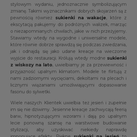
stylowym wydaniu, jednoznacznie symbolizującym
zmianę. Takimi wyznacznikami dobrych skojarzeń są z
pewnością również
sukienki na wakacje
, które z
ekscytacją pakujemy do podróżnych walizek, marząc
o niezapomnianych chwilach, jakie w nich przeżyjemy.
Stawiamy wtedy na wygodne i uniwersalne modele,
które równie dobrze sprawdzą się podczas zwiedzania,
jak i odnajdą się jako udane kreacje na wieczorne
wyjście do restauracji. Królują wtedy modne
sukienki
z wiskozy na lato
, uwielbiamy je za przewiewność i
przyjazność upalnym klimatom. Modele te flirtują z
nami zadziornymi wycięciami, dekoltami na plecach i
licznymi wiązaniami umożliwiającymi dopasowanie
fasonu do sylwetki.
Wiele naszych Klientek uwielbia też jesień i zupełnie
im się nie dziwimy. Jesienne kreacje zachwycają feerią
barw, hipnotyzującymi wzorami i dają po upalnym
lecie ponowną szansę na warstwowe budowanie
stylizacji, aby uzyskiwać niekiedy naprawdę
imponujące efekty. Piękne
sukienki na jesień
to