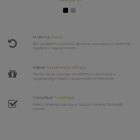
14 dni na
zwrot
Bez problemu zwrócisz dowolny zakupiony przedmiot
zgodnie z regulaminem.
Rabat
na pierwsze zakupy
Zapisz się do naszego newslettera i skorzystaj z
wyjątkowego rabatu na pierwsze zamówienie!
Certyfikat
TrustMate
Klienci polecają zakupy w naszym sklepie. Sprawdź
opinie!