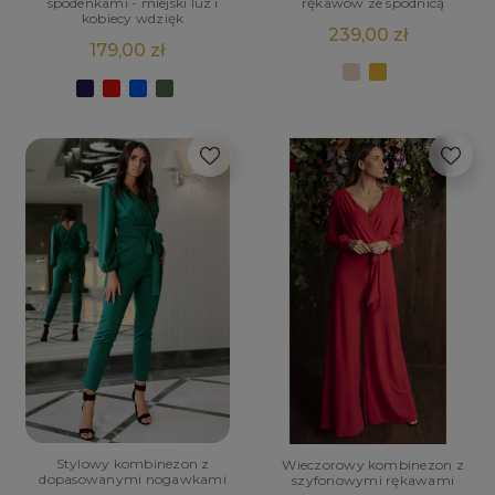
rękawów ze spódnicą
spodenkami - miejski luz i
kobiecy wdzięk
239,00 zł
179,00 zł
Stylowy kombinezon z
Wieczorowy kombinezon z
dopasowanymi nogawkami
szyfonowymi rękawami