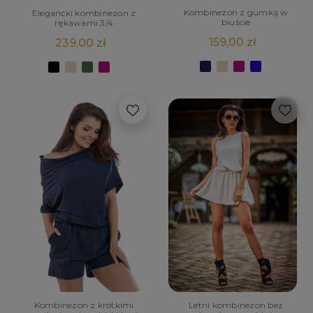
Kombinezon z gumką w
Elegancki kombinezon z
biuście
rękawami 3/4
159,00 zł
239,00 zł
Letni kombinezon bez
Kombinezon z krótkimi