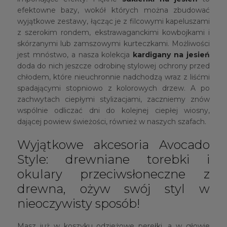
efektowne bazy, wokół których można zbudować
wyjątkowe zestawy, łącząc je z filcowymi kapeluszami
z szerokim rondem, ekstrawaganckimi kowbojkami i
skórzanymi lub zamszowymi kurteczkami. Możliwości
jest mnóstwo, a nasza kolekcja
kardigany na jesień
doda do nich jeszcze odrobinę stylowej ochrony przed
chłodem, które nieuchronnie nadchodzą wraz z liśćmi
spadającymi stopniowo z kolorowych drzew. A po
zachwytach ciepłymi stylizacjami, zaczniemy znów
wspólnie odliczać dni do kolejnej ciepłej wiosny,
dającej powiew świeżości, również w naszych szafach.
Wyjątkowe akcesoria Avocado
Style: drewniane torebki i
okulary przeciwsłoneczne z
drewna, ożyw swój styl w
nieoczywisty sposób!
Masz już w koszyku odzieżowe perełki, a w głowie