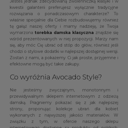
Jesteś jednak zdecydowaną zwolenniczką klasyki i w
kwestii galanterii preferujesz wyłącznie tradycyjne
rozwiązania o ponadczasowym charakterze? To
właśnie specjalnie dla Ciebie rozbudowujemy również
tę gałąź naszej oferty i mamy nadzieję, że Twoja
wymarzona
torebka damska klasyczna
znajdzie się
wśród prezentowanych w niej propozycji. Marzy nam
się, aby móc Cię ubrać od stóp do głów, również jeśli
chodzi o stylowe dodatki w najlepszej dostępnej wersji.
Zostań z nami, a pokażemy Ci jak proste, przyjemne i
efektowne mogą być takie zakupy.
Co wyróżnia Avocado Style?
Nie jesteśmy zwyczajnym, monotonnym i
przewidywalnym sklepem internetowym z odzieżą
damską. Pragniemy pokazać się z jak najlepszej
strony, proponując kolekcje ubrań dla kobiet
wykonanych z najwyższej jakości materiałów. W
związku z tym, w ofercie naszego sklepu
internetowego dostępne są produkty od polskich,