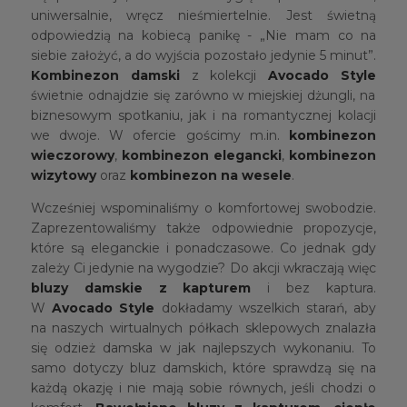
uniwersalnie, wręcz nieśmiertelnie. Jest świetną
odpowiedzią na kobiecą panikę - „Nie mam co na
siebie założyć, a do wyjścia pozostało jedynie 5 minut”.
Kombinezon damski
z kolekcji
Avocado Style
świetnie odnajdzie się zarówno w miejskiej dżungli, na
biznesowym spotkaniu, jak i na romantycznej kolacji
we dwoje. W ofercie gościmy m.in.
kombinezon
wieczorowy
,
kombinezon elegancki
,
kombinezon
wizytowy
oraz
kombinezon na wesele
.
Wcześniej wspominaliśmy o komfortowej swobodzie.
Zaprezentowaliśmy także odpowiednie propozycje,
które są eleganckie i ponadczasowe. Co jednak gdy
zależy Ci jedynie na wygodzie? Do akcji wkraczają więc
bluzy damskie z kapturem
i bez kaptura.
W
Avocado Style
dokładamy wszelkich starań, aby
na naszych wirtualnych półkach sklepowych znalazła
się odzież damska w jak najlepszych wykonaniu. To
samo dotyczy bluz damskich, które sprawdzą się na
każdą okazję i nie mają sobie równych, jeśli chodzi o