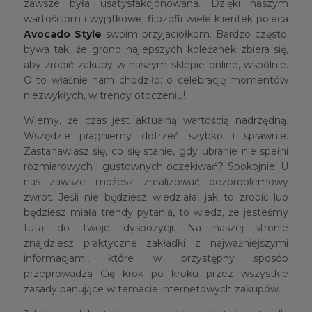
zawsze była usatysfakcjonowana. Dzięki naszym
wartościom i wyjątkowej filozofii wiele klientek poleca
Avocado Style
swoim przyjaciółkom. Bardzo często
bywa tak, że grono najlepszych koleżanek zbiera się,
aby zrobić zakupy w naszym sklepie online, wspólnie.
O to właśnie nam chodziło: o celebrację momentów
niezwykłych, w trendy otoczeniu!
Wiemy, że czas jest aktualną wartością nadrzędną.
Wszędzie pragniemy dotrzeć szybko i sprawnie.
Zastanawiasz się, co się stanie, gdy ubranie nie spełni
rozmiarowych i gustownych oczekiwań? Spokojnie! U
nas zawsze możesz zrealizować bezproblemowy
zwrot. Jeśli nie będziesz wiedziała, jak to zrobić lub
będziesz miała trendy pytania, to wiedz, że jesteśmy
tutaj do Twojej dyspozycji. Na naszej stronie
znajdziesz praktyczne zakładki z najważniejszymi
informacjami, które w przystępny sposób
przeprowadzą Cię krok po kroku przez wszystkie
zasady panujące w temacie internetowych zakupów.