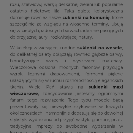
różu, szałwiową wersję delikatnej zieleni lub popularne
ostatnio fioletowe lila. Taka paleta kolorystyczna
dominuje również nasze
sukienki na komunię
, które
szczególnie ze względu na wiosenne terminy, lubują
się w ciepłych, radosnych barwach, idealnie pasujących
do przyjaznej aury i rozkwitającej natury.
W kolekcji zawierającej modne
sukienki na wesele
,
do delikatnej palety dołączają również głębsze barwy,
hipnotyzujące wzory i błyszczące materiały.
Wieczorowa odsłona modnych fasonów przyciąga
wzrok licznymi drapowaniami, formami pięknie
układającymi się w ruchu i różnorodnością eleganckich
tkanin. Wiele Pań stawia na
sukienki maxi
wieczorowe
, zdecydowanie jesteśmy ogromnymi
fanami tego rozwiązania. Tego typu modele będą
prezentowały się niezwykle szykownie w każdych
okolicznościach i harmonijnie dopasują się do dowolnej
stylistyki wydarzenia od przyjęć w stylu glamour, przez
tradycyjne imprezy po swobodne wydarzenia w
klimacie boho. Niezależnie od tego, w jakim