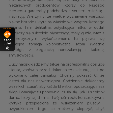
niezależnych producentów, którzy do każdego
elementu garderoby podchodzą z sercem, miłością i
inspiracją. Wierzymy, że wielkie wyznawane wartości,
piękne historie ukryte są właśnie we wnętrzu każdego
ubrania. Tam delikatna, połyskująca nitka, w oddali
wdzięczy się subtelnie błyszczący, mały guzik, wraz z
4.9
asymetrycznym wykończeniem, tu pojawia się
6200
opinii
spokojna tonacja kolorystyczna, która świetnie
współgra z elegancką nonszalancją i kobiecą
zmysłowością.
Duży nacisk kładziemy także na profesjonalną obsługę
klienta, zarówno przed dokonaniem zakupu, jak i po
wykonaniu całej transakcji. Chcemy pokazać Ci, że
jesteś dla nas najważniejsza. Codziennie dokładamy
wszelkich starań, aby każda klientka, opuszczając nasz
sklep i wracając tu ponownie, czuła się… jak u siebie w
domu. Liczy się dla nas Twój uśmiech, konstruktywna
krytyka, przepleciona ze wskazaniem plusów i
uwypukleniem tego, co możemy ulepszyć, abyś