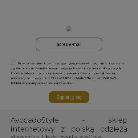
Przeczytałem/am i rozumiem politykę prywatności, regulamin i wyrażam
zgodę na otrzymywanie spersonalizowanych wiadomości e-mail dotyczących
kodów rabatowych, promocji, nowości, rekomendowanych produktów oraz
informacji handlowych od ECHOGROUP S.C. KATARZYNA KIERAT, BARBARA
KIERAT na podany przeze mnie adres e-mail.
Zapisuję się
AvocadoStyle - sklep
internetowy z polską odzieżą
damską i biżuterią online