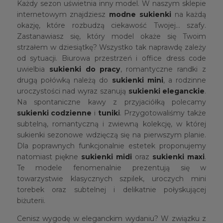
Każdy sezon uświetnia inny model. W naszym sklepie
internetowym znajdziesz
modne sukienki
na każdą
okazję, które rozbudzą ciekawość Twojej… szafy.
Zastanawiasz się, który model okaże się Twoim
strzałem w dziesiątkę? Wszystko tak naprawdę zależy
od sytuacji. Biurowa przestrzeń i office dress code
uwielbia
sukienki do pracy
, romantyczne randki z
drugą połówką należą do
sukienki mini
, a rodzinne
uroczystości nad wyraz szanują
sukienki eleganckie
.
Na spontaniczne kawy z przyjaciółką polecamy
sukienki codzienne
i
tunik
i
. Przygotowaliśmy także
subtelną, romantyczną i zwiewną kolekcję, w której
sukienki sezonowe wdzięczą się na pierwszym planie.
Dla poprawnych funkcjonalnie estetek proponujemy
natomiast piękne
sukienki midi
oraz
sukienki maxi
.
Te modele fenomenalnie prezentują się w
towarzystwie klasycznych szpilek, uroczych mini
torebek oraz subtelnej i delikatnie połyskującej
biżuterii.
Cenisz wygodę w eleganckim wydaniu? W związku z