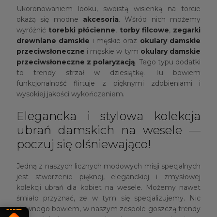
Ukoronowaniem looku, swoistą wisienką na torcie
okażą się modne
akcesoria
. Wśród nich możemy
wyróżnić
torebki płócienne
,
torby filcowe
,
zegarki
drewniane damskie
i męskie oraz
okulary damskie
przeciwsłoneczne
i męskie w tym
okulary damskie
przeciwsłoneczne z polaryzacją
. Tego typu dodatki
to trendy strzał w dziesiątkę. Tu bowiem
funkcjonalność flirtuje z pięknymi zdobieniami i
wysokiej jakości wykończeniem.
Elegancka i stylowa kolekcja
ubrań damskich na wesele —
poczuj się olśniewająco!
Jedną z naszych licznych modowych misji specjalnych
jest stworzenie pięknej, eleganckiej i zmysłowej
kolekcji ubrań dla kobiet na wesele. Możemy nawet
śmiało przyznać, że w tym się specjalizujemy. Nic
dziwnego bowiem, w naszym zespole goszczą trendy