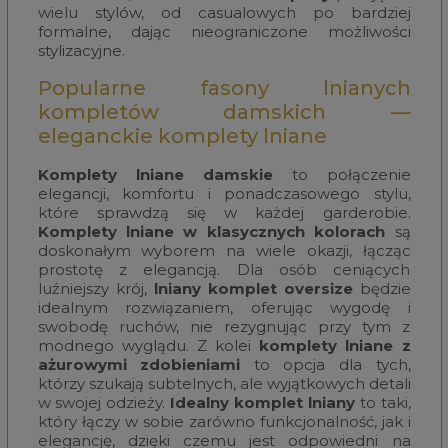
wielu stylów, od casualowych po bardziej
formalne, dając nieograniczone możliwości
stylizacyjne.
Popularne fasony lnianych
kompletów damskich —
eleganckie komplety lniane
Komplety lniane damskie
to połączenie
elegancji, komfortu i ponadczasowego stylu,
które sprawdzą się w każdej garderobie.
Komplety lniane w klasycznych kolorach
są
doskonałym wyborem na wiele okazji, łącząc
prostotę z elegancją. Dla osób ceniących
luźniejszy krój,
lniany komplet oversize
będzie
idealnym rozwiązaniem, oferując wygodę i
swobodę ruchów, nie rezygnując przy tym z
modnego wyglądu. Z kolei
komplety lniane z
ażurowymi zdobieniami
to opcja dla tych,
którzy szukają subtelnych, ale wyjątkowych detali
w swojej odzieży.
Idealny komplet lniany
to taki,
który łączy w sobie zarówno funkcjonalność, jak i
elegancję, dzięki czemu jest odpowiedni na