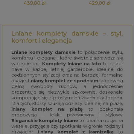
439,00 zł
429,00 zł
Lniane komplety damskie – styl,
komfort i elegancja
Lniane komplety damskie
to połączenie stylu,
komfortu i elegancji, które świetnie sprawdza się
w ciepłe dni.
Komplety lniane na lato
to must-
have w każdej letniej garderobie, idealne do
codziennych stylizacji oraz na bardziej formalne
okazje.
Lniany komplet ze spodniami
zapewnia
pełną swobodę ruchów, a jednocześnie
prezentuje się niezwykle szykownie, doskonale
komponując się z prostymi bluzkami czy topami.
Dla tych, którzy szukają odzieży idealnej na plażę,
lniany komplet na plażę
to doskonała
propozycja – lekki, przewiewny i stylowy.
Eleganckie komplety lniane
to idealna opcja na
wesele, przyjęcie czy spotkania w gronie rodziny i
przyjaciół.
Lniany komplet z kamizelką
to