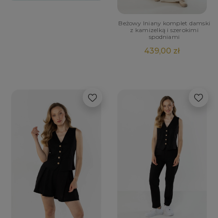
Beżowy lniany komplet damski
z kamizelką i szerokimi
spodniami
439,00 zł