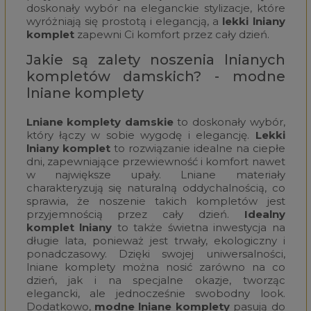
doskonały wybór na eleganckie stylizacje, które
wyróżniają się prostotą i elegancją, a
lekki lniany
komplet
zapewni Ci komfort przez cały dzień.
Jakie są zalety noszenia lnianych
kompletów damskich? - modne
lniane komplety
Lniane komplety damskie
to doskonały wybór,
który łączy w sobie wygodę i elegancję.
Lekki
lniany komplet
to rozwiązanie idealne na ciepłe
dni, zapewniające przewiewność i komfort nawet
w największe upały. Lniane materiały
charakteryzują się naturalną oddychalnością, co
sprawia, że noszenie takich kompletów jest
przyjemnością przez cały dzień.
Idealny
komplet lniany
to także świetna inwestycja na
długie lata, ponieważ jest trwały, ekologiczny i
ponadczasowy. Dzięki swojej uniwersalności,
lniane komplety można nosić zarówno na co
dzień, jak i na specjalne okazje, tworząc
elegancki, ale jednocześnie swobodny look.
Dodatkowo,
modne lniane komplety
pasują do