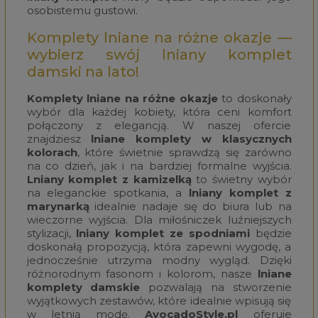
osobistemu gustowi.
Komplety lniane na różne okazje —
wybierz swój lniany komplet
damski na lato!
Komplety lniane na różne okazje
to doskonały
wybór dla każdej kobiety, która ceni komfort
połączony z elegancją. W naszej ofercie
znajdziesz
lniane komplety w klasycznych
kolorach
, które świetnie sprawdzą się zarówno
na co dzień, jak i na bardziej formalne wyjścia.
Lniany komplet z kamizelką
to świetny wybór
na eleganckie spotkania, a
lniany komplet z
marynarką
idealnie nadaje się do biura lub na
wieczorne wyjścia. Dla miłośniczek luźniejszych
stylizacji,
lniany komplet ze spodniami
będzie
doskonałą propozycją, która zapewni wygodę, a
jednocześnie utrzyma modny wygląd. Dzięki
różnorodnym fasonom i kolorom, nasze
lniane
komplety damskie
pozwalają na stworzenie
wyjątkowych zestawów, które idealnie wpisują się
w letnią modę.
AvocadoStyle.pl
oferuje