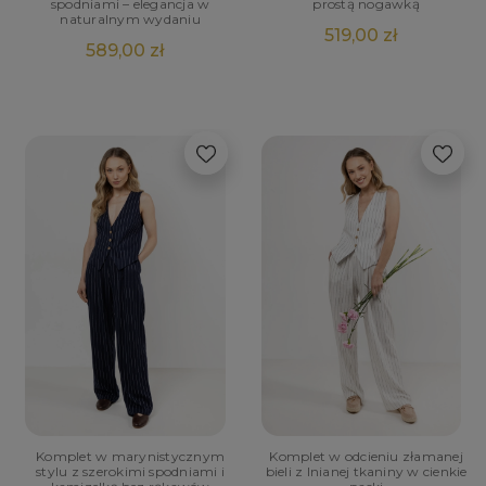
spodniami – elegancja w
prostą nogawką
naturalnym wydaniu
519,00 zł
589,00 zł
Komplet w marynistycznym
Komplet w odcieniu złamanej
stylu z szerokimi spodniami i
bieli z lnianej tkaniny w cienkie