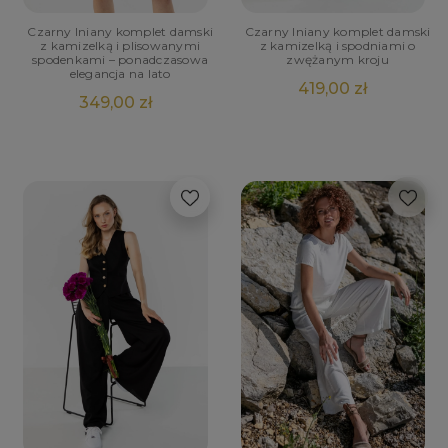
Czarny lniany komplet damski
Czarny lniany komplet damski
z kamizelką i plisowanymi
z kamizelką i spodniami o
spodenkami – ponadczasowa
zwężanym kroju
elegancja na lato
419,00 zł
349,00 zł