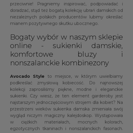
przeciwnie! Pragniemy inspirować, podpowiadać i
doradzać, stąd też bogatą kolekcję ubrań damskich od
niezależnych polskich producentów lubimy określać
mianem pozytywnego skutku ubocznego.
Bogaty wybór w naszym sklepie
online - sukienki damskie,
komfortowe bluzy i
nonszalanckie kombinezony
Avocado Style
to miejsce, w którym uwielbiamy
podkreślać zmysłową kobiecość. Do najnowszej
kolekcji zaprosiliśmy piękne, modne i eleganckie
sukienki. Czy wiesz, że ten element garderoby jest
najstarszym jednoczęściowym strojem dla kobiet? Na
przestrzeni wieków sukienka damska zmieniała swój
wygląd niczym magiczny kalejdoskop. Występowała
w ciężkich materiałach, mocnych kolorach,
egzotycznych tkaninach i nonszalanckich fasonach.