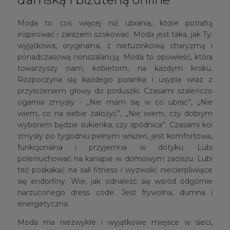
Moda to coś więcej niż ubrania, które potrafią
inspirować i zarazem szokować. Moda jest taka, jak Ty:
wyjątkowa, oryginalna, z nietuzinkową charyzmą i
ponadczasową nonszalancją. Moda to opowieść, która
towarzyszy nam, kobietom, na każdym kroku.
Rozpoczyna się każdego poranka i usypia wraz z
przyłożeniem głowy do poduszki. Czasami szaleńczo
ogarnia zmysły - „Nie mam się w co ubrać”, „Nie
wiem, co na siebie założyć”, „Nie wiem, czy dobrym
wyborem będzie sukienka, czy spódnica”. Czasami koi
zmysły po tygodniu pełnym wrażeń, jest komfortowa,
funkcjonalna i przyjemna w dotyku. Lubi
poleniuchować na kanapie w domowym zaciszu. Lubi
też poskakać na sali fitness i wyzwolić niecierpliwiące
się endorfiny. Wie, jak odnaleźć się wśród odgórnie
narzuconego dress code. Jest frywolna, dumna i
energetyczna.
Moda ma niezwykłe i wyjątkowe miejsce w sieci,