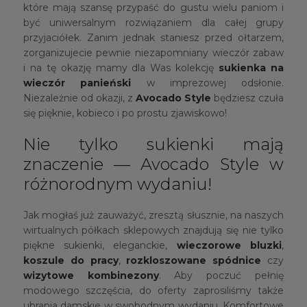
które mają szansę przypaść do gustu wielu paniom i
być uniwersalnym rozwiązaniem dla całej grupy
przyjaciółek. Zanim jednak staniesz przed ołtarzem,
zorganizujecie pewnie niezapomniany wieczór zabaw
i na tę okazję mamy dla Was kolekcję
sukienka na
wieczór panieński
w imprezowej odsłonie.
Niezależnie od okazji, z
Avocado Style
będziesz czuła
się pięknie, kobieco i po prostu zjawiskowo!
Nie tylko sukienki mają
znaczenie — Avocado Style w
różnorodnym wydaniu!
Jak mogłaś już zauważyć, zresztą słusznie, na naszych
wirtualnych półkach sklepowych znajdują się nie tylko
piękne sukienki, eleganckie,
wieczorowe bluzki
,
koszule do pracy
,
rozkloszowane spódnice
czy
wizytowe kombinezony
. Aby poczuć pełnię
modowego szczęścia, do oferty zaprosiliśmy także
ubrania damskie w swobodnym wydaniu. Komfortowe