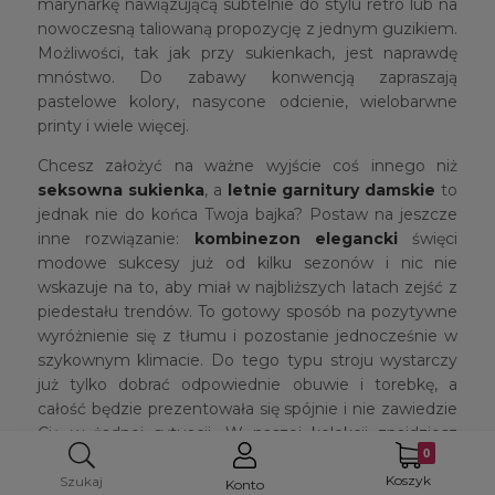
marynarkę nawiązującą subtelnie do stylu retro lub na
nowoczesną taliowaną propozycję z jednym guzikiem.
Możliwości, tak jak przy sukienkach, jest naprawdę
mnóstwo. Do zabawy konwencją zapraszają
pastelowe kolory, nasycone odcienie, wielobarwne
printy i wiele więcej.
Chcesz założyć na ważne wyjście coś innego niż
seksowna sukienka
, a
letnie garnitury damskie
to
jednak nie do końca Twoja bajka? Postaw na jeszcze
inne rozwiązanie:
kombinezon elegancki
święci
modowe sukcesy już od kilku sezonów i nic nie
wskazuje na to, aby miał w najbliższych latach zejść z
piedestału trendów. To gotowy sposób na pozytywne
wyróżnienie się z tłumu i pozostanie jednocześnie w
szykownym klimacie. Do tego typu stroju wystarczy
już tylko dobrać odpowiednie obuwie i torebkę, a
całość będzie prezentowała się spójnie i nie zawiedzie
Cię w żadnej sytuacji. W naszej kolekcji znajdziesz
różnorodne propozycje:
kombinezony na komunie
,
Koszyk
ale także
kombinezony na wesele
. Słowem,
Szukaj
Konto