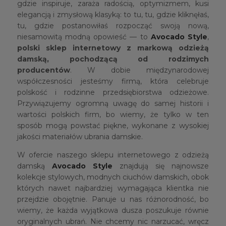
gdzie inspiruje, zaraża radością, optymizmem, kusi
elegancją i zmysłową klasyką: to tu, tu, gdzie kliknęłaś,
tu, gdzie postanowiłaś rozpocząć swoją nową,
niesamowitą modną opowieść — to
Avocado Style
,
polski sklep internetowy z markową odzieżą
damską, pochodzącą od rodzimych
producentów
. W dobie międzynarodowej
współczesności jesteśmy firmą, która celebruje
polskość i rodzinne przedsiębiorstwa odzieżowe.
Przywiązujemy ogromną uwagę do samej historii i
wartości polskich firm, bo wiemy, że tylko w ten
sposób mogą powstać piękne, wykonane z wysokiej
jakości materiałów ubrania damskie.
W ofercie naszego sklepu internetowego z odzieżą
damską
Avocado Style
znajdują się najnowsze
kolekcje stylowych, modnych ciuchów damskich, obok
których nawet najbardziej wymagająca klientka nie
przejdzie obojętnie. Panuje u nas różnorodność, bo
wiemy, że każda wyjątkowa dusza poszukuje równie
oryginalnych ubrań. Nie chcemy nic narzucać, wręcz