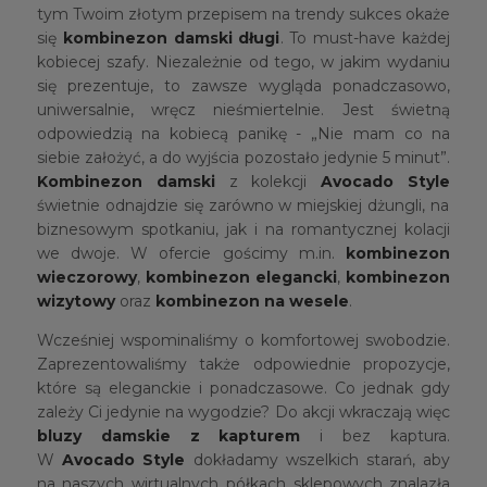
tym Twoim złotym przepisem na trendy sukces okaże
się
kombinezon damski długi
. To must-have każdej
kobiecej szafy. Niezależnie od tego, w jakim wydaniu
się prezentuje, to zawsze wygląda ponadczasowo,
uniwersalnie, wręcz nieśmiertelnie. Jest świetną
odpowiedzią na kobiecą panikę - „Nie mam co na
siebie założyć, a do wyjścia pozostało jedynie 5 minut”.
Kombinezon damski
z kolekcji
Avocado Style
świetnie odnajdzie się zarówno w miejskiej dżungli, na
biznesowym spotkaniu, jak i na romantycznej kolacji
we dwoje. W ofercie gościmy m.in.
kombinezon
wieczorowy
,
kombinezon elegancki
,
kombinezon
wizytowy
oraz
kombinezon na wesele
.
Wcześniej wspominaliśmy o komfortowej swobodzie.
Zaprezentowaliśmy także odpowiednie propozycje,
które są eleganckie i ponadczasowe. Co jednak gdy
zależy Ci jedynie na wygodzie? Do akcji wkraczają więc
bluzy damskie z kapturem
i bez kaptura.
W
Avocado Style
dokładamy wszelkich starań, aby
na naszych wirtualnych półkach sklepowych znalazła