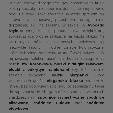
w dwie strony, dlatego też, gdy postanowiłaś kupić
piękną koszulę, nie zapomnij dobrać do niej modelu
midi lub maxi. Taka stylizacja świetnie sprawdzi się
zarówno w biznesowej przestrzeni, na egzaminie
dojrzałości, jak i na zebraniu w szkole. W
Avocado
Style
dominuje kolekcja ponadczasowa, dzięki której
stworzysz różnorodne stylizacje na każdą okazję. Na
wirtualnych półkach sklepowych wdzięczą się
niezwykłe fasony i modne tonacje kolorystyczne,
które subtelnie podkreślą atuty Twojej sylwetki. W
najnowszej kolekcji ubrań dla kobiet dostępne są
m.in.
bluzki koronkowe
,
bluzki z długim rękawem
,
bluzki z odkrytymi ramionami
, czy też aktualnie
szalenie pożądane
bluzki hiszpanki
. Skoro
wspominaliśmy, że
elegancka bluzka
nie może
istnieć bez odpowiedniego dołu, to zapraszamy także
do zapoznania się z bogatą ofertą spódnic, wśród nich
znajdziesz m.in.
spódnice asymetryczne
,
spódnice
plisowane
,
spódnice tiulowe
oraz
spódnice
ołówkowe
.