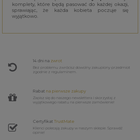
komplety, które będą pasować do każdej okazji,
sprawiając, że każda kobieta poczuje się
wyjątkowo.
14 dni na
zwrot
Bez problemu zwrócisz dowolny zakupiony przedmiot
zgodnie z regulaminem.
Rabat
na pierwsze zakupy
Zapisz się do naszego newslettera i skorzystaj z
wyjątkowego rabatu na pierwsze zamówienie!
Certyfikat
TrustMate
Klienci polecają zakupy w naszym sklepie. Sprawdź
opinie!