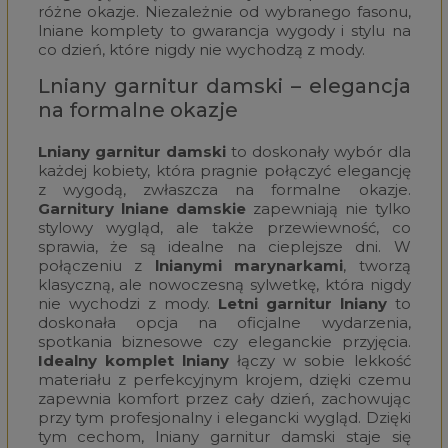
różne okazje. Niezależnie od wybranego fasonu,
lniane komplety to gwarancja wygody i stylu na
co dzień, które nigdy nie wychodzą z mody.
Lniany garnitur damski – elegancja
na formalne okazje
Lniany garnitur damski
to doskonały wybór dla
każdej kobiety, która pragnie połączyć elegancję
z wygodą, zwłaszcza na formalne okazje.
Garnitury lniane damskie
zapewniają nie tylko
stylowy wygląd, ale także przewiewność, co
sprawia, że są idealne na cieplejsze dni. W
połączeniu z
lnianymi marynarkami
, tworzą
klasyczną, ale nowoczesną sylwetkę, która nigdy
nie wychodzi z mody.
Letni garnitur lniany
to
doskonała opcja na oficjalne wydarzenia,
spotkania biznesowe czy eleganckie przyjęcia.
Idealny komplet lniany
łączy w sobie lekkość
materiału z perfekcyjnym krojem, dzięki czemu
zapewnia komfort przez cały dzień, zachowując
przy tym profesjonalny i elegancki wygląd. Dzięki
tym cechom, lniany garnitur damski staje się