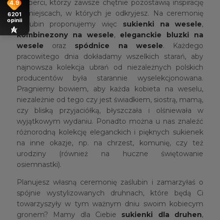
eksperci, którzy zawsze chętnie pozostawią inspirację
4.9
w miejscach, w których je odkryjesz. Na ceremonię
6201
opinii
zaślubin proponujemy więc
sukienki na wesele
,
kombinezony na wesele
,
eleganckie bluzki na
wesele
oraz
spódnice na wesele
. Każdego
pracowitego dnia dokładamy wszelkich starań, aby
najnowsza kolekcja ubrań od niezależnych polskich
producentów była starannie wyselekcjonowana.
Pragniemy bowiem, aby każda kobieta na weselu,
niezależnie od tego czy jest świadkiem, siostrą, mamą,
czy bliską przyjaciółką, błyszczała i olśniewała w
wyjątkowym wydaniu. Ponadto można u nas znaleźć
różnorodną kolekcję eleganckich i pięknych sukienek
na inne okazje, np. na chrzest, komunię, czy też
urodziny (również na huczne świętowanie
osiemnastki).
Planujesz własną ceremonię zaślubin i zamarzyłaś o
spójnie wystylizowanych druhnach, które będą Ci
towarzyszyły w tym ważnym dniu swoim kobiecym
gronem? Mamy dla Ciebie
sukienki dla druhen
,