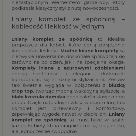
niezastąpionym elementem garderoby, który
podkreśla klasyczny styl z nutą nowoczesności.
Lniany komplet ze spódnicą –
kobiecość i lekkość w jednym
Lniany komplet ze spódnicą
to idealna
propozycja dla kobiet, które cenią połączenie
kobiecości i lekkości.
Modne lniane komplety
są
niezwykle uniwersalne, doskonale sprawdzają się
zarówno na co dzień, jak i na specjalne okazje.
Komplety lniane z ażurowymi zdobieniami
dodają subtelności i elegancji, doskonale
komponując się z różnymi stylizacjami. Zestaw
taki świetnie wygląda w połączeniu z
bluzką
crop top
, tworząc modną, wakacyjną stylizację, a
biała koszula damska
doda całości klasycznego
uroku. Dzięki naturalnym właściwościom lnu, taki
komplet jest przewiewny i komfortowy,
zapewniając wygodę nawet w ciepłe dni.
Lniany
komplet ze spódnicą
to must-have w szafie
każdej kobiety, która pragnie czuć się elegancko,
ale jednocześnie swobodnie.