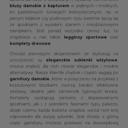
bluzy damskie z kapturem
w pięknych i modnych,
bo pastelowych tonacjach kolorystycznych, np. w
jasnym błękicie czy pudrowym różu świetnie łączą się
ze spodniami z wysokim stanem i młodzieżowymi
trampkami. Jeśli ponad wszystko cenisz luz, to
znajdziesz u nas także
legginsy sportowe
oraz
komplety dresowe
.
Chociaż pierwszym skojarzeniem ze stylizacją na
uroczystość są
eleganckie
sukienki wizytowe
,
można znaleźć dla nich równie eleganckie i modne
alternatywy. Nasze Klientki chętnie i często sięgają po
garnitury damskie
, które w połączeniu na przykład z
koszulowymi bluzkami tworzą bardzo efektowne
zestawy, idealne jako zamiennik typowych kreacji.
Komplety występują zarówno z dopasowanymi
spodniami, jak i z szerokimi fasonami typu palazzo,
dzięki czemu każda kobieta znajdzie wśród nich krój
odpowiedni dla swojej sylwetki. Jeśli chodzi o górną
część garnituru, możesz postawić na dwurzędową