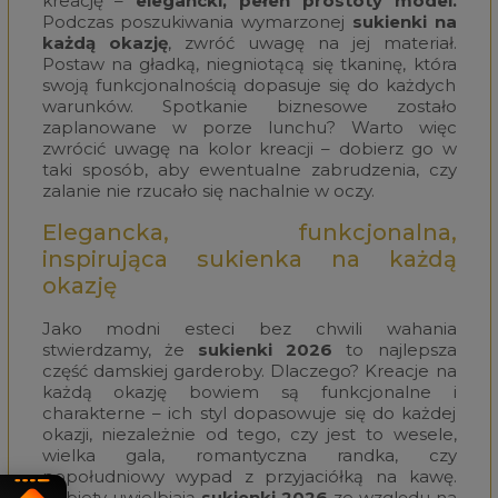
kreację –
elegancki, pełen prostoty model.
Podczas poszukiwania wymarzonej
sukienki na
każdą okazję
, zwróć uwagę na jej materiał.
Postaw na gładką, niegniotącą się tkaninę, która
swoją funkcjonalnością dopasuje się do każdych
warunków. Spotkanie biznesowe zostało
zaplanowane w porze lunchu? Warto więc
zwrócić uwagę na kolor kreacji – dobierz go w
taki sposób, aby ewentualne zabrudzenia, czy
zalanie nie rzucało się nachalnie w oczy.
Elegancka, funkcjonalna,
inspirująca sukienka na każdą
okazję
Jako modni esteci bez chwili wahania
stwierdzamy, że
sukienki 2026
to najlepsza
część damskiej garderoby. Dlaczego? Kreacje na
każdą okazję bowiem są funkcjonalne i
charakterne – ich styl dopasowuje się do każdej
okazji, niezależnie od tego, czy jest to wesele,
wielka gala, romantyczna randka, czy
popołudniowy wypad z przyjaciółką na kawę.
Kobiety uwielbiają
sukienki 2026
ze względu na