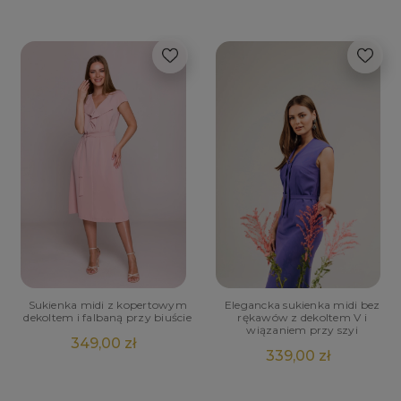
Sukienka midi z kopertowym
Elegancka sukienka midi bez
dekoltem i falbaną przy biuście
rękawów z dekoltem V i
wiązaniem przy szyi
349,00 zł
339,00 zł