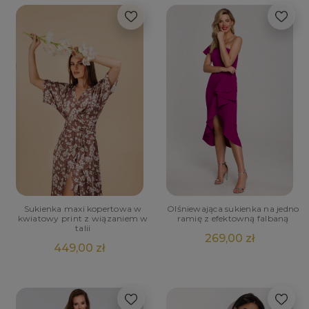
Sukienka maxi kopertowa w
Olśniewająca sukienka na jedno
kwiatowy print z wiązaniem w
ramię z efektowną falbaną
talii
269,00 zł
449,00 zł