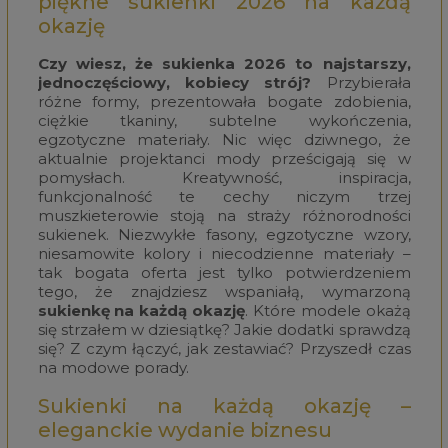
piękne sukienki 2026 na każdą
okazję
Czy wiesz, że
sukienka
2026 to najstarszy,
jednoczęściowy, kobiecy strój?
Przybierała
różne formy, prezentowała bogate zdobienia,
ciężkie tkaniny, subtelne wykończenia,
egzotyczne materiały. Nic więc dziwnego, że
aktualnie projektanci mody prześcigają się w
pomysłach. Kreatywność, inspiracja,
funkcjonalność te cechy niczym trzej
muszkieterowie stoją na straży różnorodności
sukienek. Niezwykłe fasony, egzotyczne wzory,
niesamowite kolory i niecodzienne materiały –
tak bogata oferta jest tylko potwierdzeniem
tego, że znajdziesz wspaniałą, wymarzoną
sukienkę na każdą okazję
. Które modele okażą
się strzałem w dziesiątkę? Jakie dodatki sprawdzą
się? Z czym łączyć, jak zestawiać? Przyszedł czas
na modowe porady.
Sukienki na każdą okazję –
eleganckie wydanie biznesu