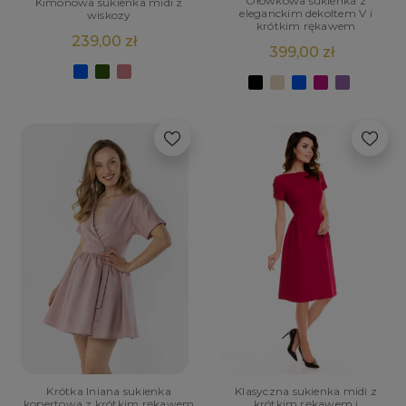
Ołówkowa sukienka z
Kimonowa sukienka midi z
eleganckim dekoltem V i
wiskozy
krótkim rękawem
239,00 zł
399,00 zł
Krótka lniana sukienka
Klasyczna sukienka midi z
kopertowa z krótkim rękawem
krótkim rękawem i