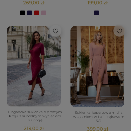
269,00 zł
199,00 zł
Elegancka sukienka o prostym
Sukienka kopertowa midi z
kroju z subtelnym wycięciem
wiązaniem w talii i rękawem
na nogę
3/4
219,00 zł
399,00 zł