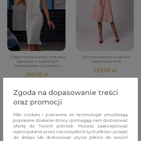
Elegancka sukienka midi bez
Rozkloszowana sukienka
rękawów z ozdobnym
kopertowa midi
łańcuszkiem na plecach
329,00 zł
269,00 zł
Zgoda na dopasowanie treści
oraz promocji
Pliki cookies i pokrewne im technologie umożliwiają
poprawne działanie strony i pomagają nam dostosować
ofertę do Twoich potrzeb. Możesz zaakceptować
wykorzystanie przez nas wszystkich tych plików i przejść
do sklepu lub dostosować użycie plików do swoich