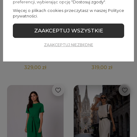
preferencji, wybierając opcję
"Dostosuj zgody"
.
Więcej o plikach cookies przeczytasz w naszej Polityce
prywatności.
ZAAKCEPTUJ WSZYSTKIE
ZAAKCEPTUJ NIEZBĘDNE
Elegancka sukienka midi z
Sukienka szyfonowa w kwiaty z
odkrytymi plecami i krótkim
falbaniastym rękawem – lekka,
rękawem
kobieca i elegancka
329,00 zł
319,00 zł