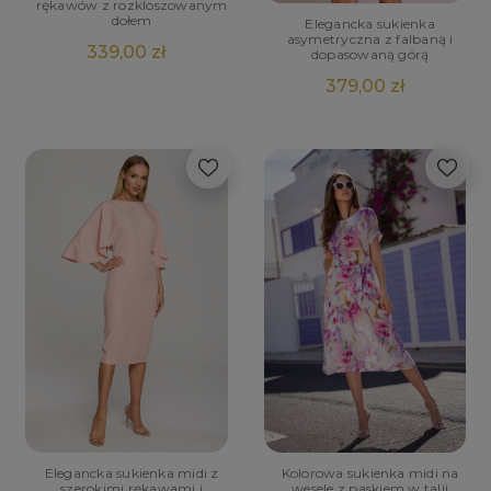
rękawów z rozkloszowanym
dołem
Elegancka sukienka
asymetryczna z falbaną i
339,00 zł
dopasowaną górą
379,00 zł
Elegancka sukienka midi z
Kolorowa sukienka midi na
szerokimi rękawami i
wesele z paskiem w talii