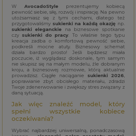
W
AvocadoStyle
prezentujemy kobiecą
pewność siebie, siłę, rozwój i inspirację. Na pewno
utożsamiasz się z tymi cechami, dlatego też
przygotowaliśmy
sukienki
na każdą okazję
np.
sukienki eleganckie
na biznesowe spotkanie
czy
sukienki do pracy
. To właśnie tego typu
kreacja zadba o komfortową pewność siebie,
podkreśli mocne atuty. Biznesowy schemat
działa bardzo prosto! Jeśli będziesz miała
poczucie, iż wyglądasz doskonale, tym samym
nie skupisz się na małym modelu, źle dobranym
kroju, a biznesowej rozmowie, którą aktualnie
prowadzisz. Ciągłe naciąganie
sukienki 2026
,
poprawianie zbyt obcisłego materiału, zdradzi
Twoje zdenerwowanie i zwiększy stres związany z
daną sytuacją.
Jak więc znaleźć model, który
spełni wszystkie kobiece
oczekiwania?
Wybrać najbardziej uniwersalną, ponadczasową