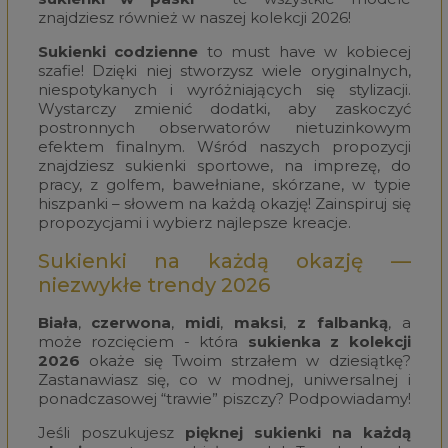
znajdziesz również w naszej kolekcji 2026!
Sukienki codzienne
to must have w kobiecej
szafie! Dzięki niej stworzysz wiele oryginalnych,
niespotykanych i wyróżniających się stylizacji.
Wystarczy zmienić dodatki, aby zaskoczyć
postronnych obserwatorów nietuzinkowym
efektem finalnym. Wśród naszych propozycji
znajdziesz sukienki sportowe, na imprezę, do
pracy, z golfem, bawełniane, skórzane, w typie
hiszpanki – słowem na każdą okazję! Zainspiruj się
propozycjami i wybierz najlepsze kreacje.
Sukienki na każdą okazję —
niezwykłe trendy 2026
Biała
,
czerwona
,
midi
,
maksi
,
z falbanką
, a
może rozcięciem - która
sukienka z kolekcji
2026
okaże się Twoim strzałem w dziesiątkę?
Zastanawiasz się, co w modnej, uniwersalnej i
ponadczasowej “trawie” piszczy? Podpowiadamy!
Jeśli poszukujesz
pięknej sukienki na każdą