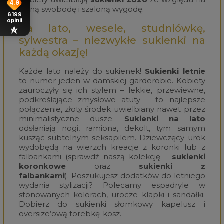
4.9
luźną swobodę i szaloną wygodę.
6199
opinii
Na lato, wesele, studniówkę,
sylwestra – niezwykłe sukienki na
każdą okazję!
Każde lato należy do sukienek!
Sukienki letnie
to numer jeden w damskiej garderobie. Kobiety
zauroczyły się ich stylem – lekkie, przewiewne,
podkreślające zmysłowe atuty – to najlepsze
połączenie, złoty środek uwielbiany nawet przez
minimalistyczne dusze.
Sukienki na lato
odsłaniają nogi, ramiona, dekolt, tym samym
kusząc subtelnym seksapilem. Dziewczęcy urok
wydobędą na wierzch kreacje z koronki lub z
falbankami (sprawdź naszą kolekcję -
sukienki
koronkowe
oraz
sukienki z
falbankami
). Poszukujesz dodatków do letniego
wydania stylizacji? Polecamy espadryle w
stonowanych kolorach, urocze klapki i sandałki.
Dobierz do sukienki słomkowy kapelusz i
oversize’ową torebkę-kosz.