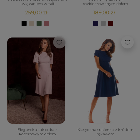
i wiązaniem w talii
rozkloszowanym dołem
259,00 zł
189,00 zł
Elegancka sukienka z
Klasyczna sukienka z krótkim
kopertowym dołem
rękawem