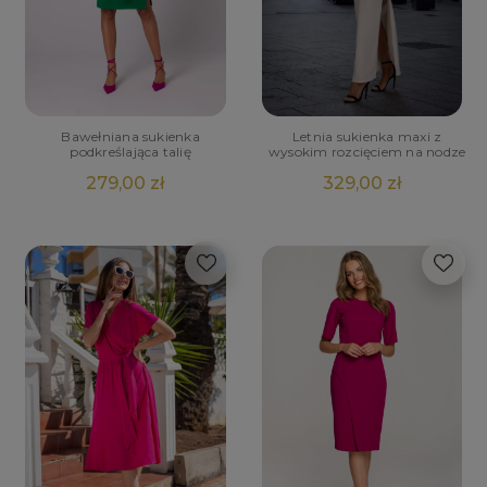
Bawełniana sukienka
Letnia sukienka maxi z
podkreślająca talię
wysokim rozcięciem na nodze
279,00 zł
329,00 zł