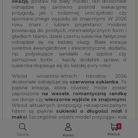
okazję
, postaw na biały model. Ten doskonale
odnajdzie się zarówno pośród wakacyjnej
przygody, jak i rodzinnej uroczystości czy
spontanicznego wypadu ze znajomymi. W 2026
roku znani i lubiani projektanci modowi
powracają do prostych, minimalistycznych form i
gładkich tkanin, dzięki czemu sukienka faktycznie
odnajdzie się na każdej okazji. Biała kreacja
uwielbia awangardowe i ekscentryczne dodatki,
np. połyskujące sandałki na szpilce czy
zamszowe botki - każdy dodatek sprawi, iż
sukienka dopasuje się do każdej pory roku!
Wśród wiosenno-letnich trendów 2026
doskonale odnajduje się
czerwona sukienka
. To
piękna kreacja, która również może zostać
zaproszona
na wesele
,
romantyczną randkę
we dwoje czy
wieczorne wyjście ze znajomymi
.
Wśród aktualnych propozycji niezaprzeczalnym
hitem są piękne
sukienki o długości midi i
maksi
. Szczególnie ostatni model przyciąga i kusi
- jest on bardzo żywiołowy, pełen energii i
niezwykłej pasji. Do
czerwonej sukienki na
Koszyk
każdą okazję z kolekcji 2026
dobieraj
Szukaj
Konto