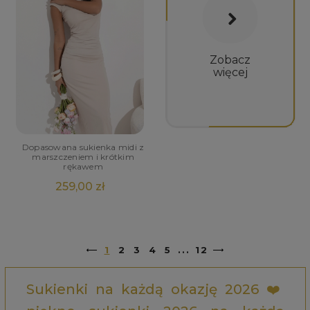
Zobacz
więcej
Dopasowana sukienka midi z
marszczeniem i krótkim
rękawem
259,00 zł
1
2
3
4
5
...
12
Sukienki na każdą okazję 2026 ❤️