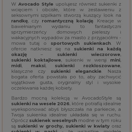
W
Avocado Style
upolujesz również sukienki z
wcięciem i obcisłe, które w zestawieniu z
seksownymi szpilkami stworzą kuszący look na
randkę
, czy
romantyczną kolację
. Kreacje w
bawełnianym wydaniu to fantastyczni
sprzymierzeńcy domowych pieleszy i
wakacyjnych wypadów za miasto z przyjaciółmi -
mowa tutaj o
sportowych sukienkach
. W
ofercie natkniesz się na
sukienki na każdą
okazję
–
sukienki wieczorowe
,
sukienki koktajlowe
, sukienki w wersji
mini
,
midi
,
maksi
,
sukienki rozkloszowane
,
klasyczne czy
sukienki eleganckie
. Nasza
bogata oferta powstała po to, aby zachwycić
wyjątkowe gusta, oryginalny styl i wysokie
oczekiwania każdej kobiety.
Bardzo mocną kolekcją w
AvocadoStyle
są
sukienki na wesele 2026
, które potrafią idealnie
wyeksponować abyś błyszczała na parkiecie, a
Twoja sukienka idealnie układała się w ruchu.
Oprócz
sukienek weselnych
modne w tym roku
są
sukienki w grochy,
sukienki w kwiaty
oraz
sukienki w paski
- te wszystkie modele