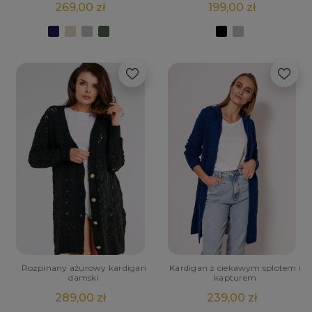
269,00 zł
199,00 zł
Rozpinany ażurowy kardigan
Kardigan z ciekawym splotem i
damski
kapturem
289,00 zł
239,00 zł