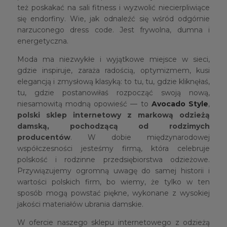
też poskakać na sali fitness i wyzwolić niecierpliwiące
się endorfiny. Wie, jak odnaleźć się wśród odgórnie
narzuconego dress code. Jest frywolna, dumna i
energetyczna.
Moda ma niezwykłe i wyjątkowe miejsce w sieci,
gdzie inspiruje, zaraża radością, optymizmem, kusi
elegancją i zmysłową klasyką: to tu, tu, gdzie kliknęłaś,
tu, gdzie postanowiłaś rozpocząć swoją nową,
niesamowitą modną opowieść — to
Avocado Style
,
polski sklep internetowy z markową odzieżą
damską, pochodzącą od rodzimych
producentów
. W dobie międzynarodowej
współczesności jesteśmy firmą, która celebruje
polskość i rodzinne przedsiębiorstwa odzieżowe.
Przywiązujemy ogromną uwagę do samej historii i
wartości polskich firm, bo wiemy, że tylko w ten
sposób mogą powstać piękne, wykonane z wysokiej
jakości materiałów ubrania damskie.
W ofercie naszego sklepu internetowego z odzieżą