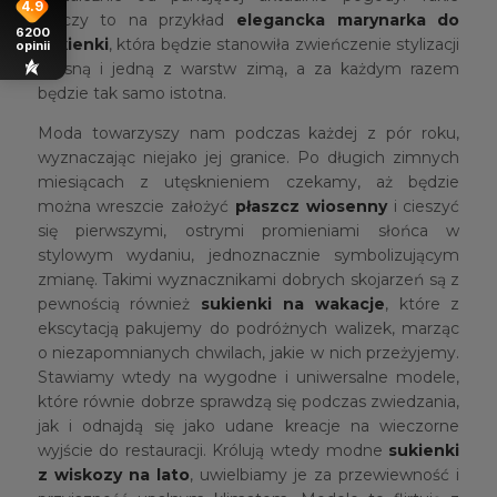
4.9
rzeczy to na przykład
elegancka marynarka do
6200
sukienki
, która będzie stanowiła zwieńczenie stylizacji
opinii
wiosną i jedną z warstw zimą, a za każdym razem
będzie tak samo istotna.
Moda towarzyszy nam podczas każdej z pór roku,
wyznaczając niejako jej granice. Po długich zimnych
miesiącach z utęsknieniem czekamy, aż będzie
można wreszcie założyć
płaszcz wiosenny
i cieszyć
się pierwszymi, ostrymi promieniami słońca w
stylowym wydaniu, jednoznacznie symbolizującym
zmianę. Takimi wyznacznikami dobrych skojarzeń są z
pewnością również
sukienki na wakacje
, które z
ekscytacją pakujemy do podróżnych walizek, marząc
o niezapomnianych chwilach, jakie w nich przeżyjemy.
Stawiamy wtedy na wygodne i uniwersalne modele,
które równie dobrze sprawdzą się podczas zwiedzania,
jak i odnajdą się jako udane kreacje na wieczorne
wyjście do restauracji. Królują wtedy modne
sukienki
z wiskozy na lato
, uwielbiamy je za przewiewność i