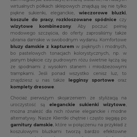
wirtualnych półkach sklepowych znajdują się nie tylko
piękne sukienki, eleganckie,
wieczorowe bluzki
,
koszule do pracy
,
rozkloszowane spódnice
czy
wizytowe kombinezony
. Aby poczuć pełnię
modowego szczęścia, do oferty zaprosiliśmy także
ubrania damskie w swobodnym wydaniu. Komfortowe
bluzy damskie z kapturem
w pięknych i modnych,
bo pastelowych tonacjach kolorystycznych, np. w
jasnym błękicie czy pudrowym różu świetnie łączą się
ze spodniami z wysokim stanem i młodzieżowymi
trampkami. Jeśli ponad wszystko cenisz luz, to
znajdziesz u nas także
legginsy sportowe
oraz
komplety dresowe
.
Chociaż pierwszym skojarzeniem ze stylizacją na
uroczystość są
eleganckie
sukienki wizytowe
,
można znaleźć dla nich równie eleganckie i modne
alternatywy. Nasze Klientki chętnie i często sięgają po
garnitury damskie
, które w połączeniu na przykład z
koszulowymi bluzkami tworzą bardzo efektowne