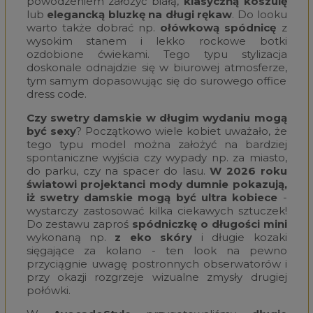
powodzeniem założyć białą,
klasyczną koszulę
lub
elegancką bluzkę na długi rękaw
. Do looku
warto także dobrać np.
ołówkową spódnicę
z
wysokim stanem i lekko rockowe botki
ozdobione ćwiekami. Tego typu stylizacja
doskonale odnajdzie się w biurowej atmosferze,
tym samym dopasowując się do surowego office
dress code.
Czy
swetry damskie w długim wydaniu mogą
być sexy
? Początkowo wiele kobiet uważało, że
tego typu model można założyć na bardziej
spontaniczne wyjścia czy wypady np. za miasto,
do parku, czy na spacer do lasu.
W 2026 roku
światowi projektanci mody dumnie pokazują,
iż swetry damskie mogą być ultra kobiece
-
wystarczy zastosować kilka ciekawych sztuczek!
Do zestawu zaproś
spódniczkę o długości mini
wykonaną np.
z eko skóry
i długie kozaki
sięgające za kolano - ten look na pewno
przyciągnie uwagę postronnych obserwatorów i
przy okazji rozgrzeje wizualne zmysły drugiej
połówki.