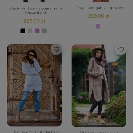
Długi kardigan z kapturem
Ciepły kardigan z pojemnymi
kieszeniami
259,00 zł
229,00 zł
Długi sweter z futerkiem na
Długi sweter oversize z