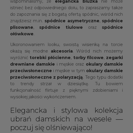
wspominaliśmy, że
elegancka bluzka
nie może
istnieć bez odpowiedniego dołu, to zapraszamy także
do zapoznania się z bogatą ofertą spódnic, wśród nich
znajdziesz m.in.
spódnice asymetryczne
,
spódnice
plisowane
,
spódnice tiulowe
oraz
spódnice
ołówkowe
.
Ukoronowaniem looku, swoistą wisienką na torcie
okażą się modne
akcesoria
. Wśród nich możemy
wyróżnić
torebki płócienne
,
torby filcowe
,
zegarki
drewniane damskie
i męskie oraz
okulary damskie
przeciwsłoneczne
i męskie w tym
okulary damskie
przeciwsłoneczne z polaryzacją
. Tego typu dodatki
to trendy strzał w dziesiątkę. Tu bowiem
funkcjonalność flirtuje z pięknymi zdobieniami i
wysokiej jakości wykończeniem.
Elegancka i stylowa kolekcja
ubrań damskich na wesele —
poczuj się olśniewająco!