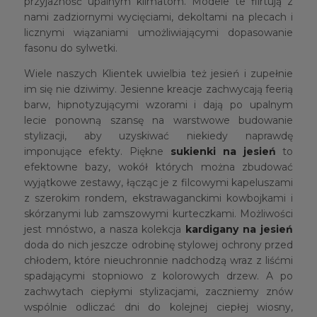
przyjazność upalnym klimatom. Modele te flirtują z
nami zadziornymi wycięciami, dekoltami na plecach i
licznymi wiązaniami umożliwiającymi dopasowanie
fasonu do sylwetki.
Wiele naszych Klientek uwielbia też jesień i zupełnie
im się nie dziwimy. Jesienne kreacje zachwycają feerią
barw, hipnotyzującymi wzorami i dają po upalnym
lecie ponowną szansę na warstwowe budowanie
stylizacji, aby uzyskiwać niekiedy naprawdę
imponujące efekty. Piękne
sukienki na jesień
to
efektowne bazy, wokół których można zbudować
wyjątkowe zestawy, łącząc je z filcowymi kapeluszami
z szerokim rondem, ekstrawaganckimi kowbojkami i
skórzanymi lub zamszowymi kurteczkami. Możliwości
jest mnóstwo, a nasza kolekcja
kardigany na jesień
doda do nich jeszcze odrobinę stylowej ochrony przed
chłodem, które nieuchronnie nadchodzą wraz z liśćmi
spadającymi stopniowo z kolorowych drzew. A po
zachwytach ciepłymi stylizacjami, zaczniemy znów
wspólnie odliczać dni do kolejnej ciepłej wiosny,