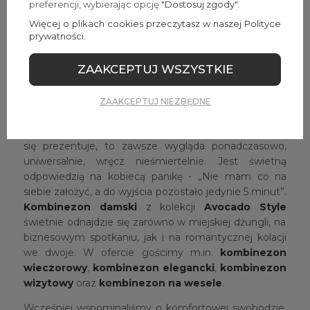
preferencji, wybierając opcję
"Dostosuj zgody"
.
Te modele fenomenalnie prezentują się w
Więcej o plikach cookies przeczytasz w naszej Polityce
towarzystwie klasycznych szpilek, uroczych mini
prywatności.
torebek oraz subtelnej i delikatnie połyskującej
biżuterii.
ZAAKCEPTUJ WSZYSTKIE
Cenisz wygodę w eleganckim wydaniu? W związku z
tym Twoim złotym przepisem na trendy sukces okaże
ZAAKCEPTUJ NIEZBĘDNE
się
kombinezon damski długi
. To must-have każdej
kobiecej szafy. Niezależnie od tego, w jakim wydaniu
się prezentuje, to zawsze wygląda ponadczasowo,
uniwersalnie, wręcz nieśmiertelnie. Jest świetną
odpowiedzią na kobiecą panikę - „Nie mam co na
siebie założyć, a do wyjścia pozostało jedynie 5 minut”.
Kombinezon damski
z kolekcji
Avocado Style
świetnie odnajdzie się zarówno w miejskiej dżungli, na
biznesowym spotkaniu, jak i na romantycznej kolacji
we dwoje. W ofercie gościmy m.in.
kombinezon
wieczorowy
,
kombinezon elegancki
,
kombinezon
wizytowy
oraz
kombinezon na wesele
.
Wcześniej wspominaliśmy o komfortowej swobodzie.