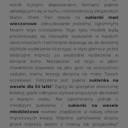
wzrok licznymi drapowaniami, formami pięknie
układającymi się w ruchu i różnorodnością eleganckich
tkanin. Wiele Pań stawia na
sukienki maxi
wieczorowe
, zdecydowanie jesteśmy ogromnymi
fanami tego rozwiązania. Tego typu modele będą
prezentowały się niezwykle szykownie w każdych
okolicznościach i harmonijnie dopasują się do dowolnej
stylistyki wydarzenia od przyjęć w stylu glamour, przez
tradycyjne imprezy po swobodne wydarzenia w
klimacie boho. Niezależnie od tego, w jakim
charakterze pojawiasz się jako gość na uroczystości
zaślubin, mamy kreację skrojoną na miarę Twoich
oczekiwań. Potrzebna jest piękna
sukienka na
wesele dla 50 latki
? Zajrzyj do specjalnie stworzonej
kolekcji, gdzie odkryjesz stylowe propozycje dla kobiet
w każdym wieku. Nie zapominamy jednak o
młodszym pokoleniu i
sukienki na wesele
młodzieżowe
również znajdziecie w naszej ofercie
imprezowych kreacji. Wspólne zamówienie strojów
przed imprezą razem z mamą lub przyjaciółką?