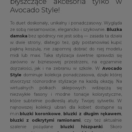
błyszczące akcesoria tylko w
Avocado Style!
To duet doskonały, unikalny i ponadczasowy. Wygląda
ze sobą niesamowicie, elegancko i szykownie.
Bluzka
damska
bez spódnicy nie jest sobą — zasada ta działa
w dwie strony, dlatego też, gdy postanowiłaś kupić
piękną koszulę, nie zapomnij dobrać do niej modelu
midi lub maxi. Taka stylizacja świetnie sprawdzi się
zarówno w biznesowej przestrzeni, na egzaminie
dojrzałości, jak i na zebraniu w szkole. W
Avocado
Style
dominuje kolekcja ponadczasowa, dzięki której
stworzysz różnorodne stylizacje na każdą okazję. Na
wirtualnych półkach sklepowych wdzięczą się
niezwykłe fasony i modne tonacje kolorystyczne,
które subtelnie podkreślą atuty Twojej sylwetki. W
najnowszej kolekcji ubrań dla kobiet dostępne są
m.in.
bluzki koronkowe
,
bluzki z długim rękawem
,
bluzki z odkrytymi ramionami
, czy też aktualnie
szalenie pożądane
bluzki hiszpanki
. Skoro