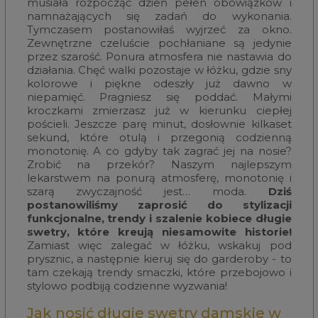
musiała rozpocząć dzień pełen obowiązków i
namnażających się zadań do wykonania.
Tymczasem postanowiłaś wyjrzeć za okno.
Zewnętrzne czeluście pochłaniane są jedynie
przez szarość. Ponura atmosfera nie nastawia do
działania. Chęć walki pozostaje w łóżku, gdzie sny
kolorowe i piękne odeszły już dawno w
niepamięć. Pragniesz się poddać. Małymi
kroczkami zmierzasz już w kierunku ciepłej
pościeli. Jeszcze parę minut, dosłownie kilkaset
sekund, które otulą i przegonią codzienną
monotonię. A co gdyby tak zagrać jej na nosie?
Zrobić na przekór? Naszym najlepszym
lekarstwem na ponurą atmosferę, monotonię i
szarą zwyczajność jest… moda.
Dziś
postanowiliśmy zaprosić do stylizacji
funkcjonalne, trendy i szalenie kobiece długie
swetry, które kreują niesamowite historie!
Zamiast więc zalegać w łóżku, wskakuj pod
prysznic, a następnie kieruj się do garderoby - to
tam czekają trendy smaczki, które przebojowo i
stylowo podbiją codzienne wyzwania!
Jak nosić długie swetry damskie w