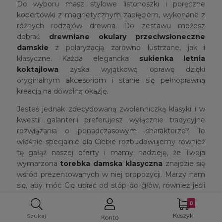
Do wyboru masz stylowe listonoszki i poręczne
kopertówki z magnetycznym zapięciem, wykonane z
różnych rodzajów drewna. Do zestawu możesz
dobrać
drewniane okulary przeciwsłoneczne
damskie
z polaryzacją zarówno lustrzane, jak i
klasyczne. Każda elegancka
sukienka letnia
koktajlowa
zyska wyjątkową oprawę dzięki
oryginalnym akcesoriom i stanie się pełnoprawną
kreacją na dowolną okazję.
Jesteś jednak zdecydowaną zwolenniczką klasyki i w
kwestii galanterii preferujesz wyłącznie tradycyjne
rozwiązania o ponadczasowym charakterze? To
właśnie specjalnie dla Ciebie rozbudowujemy również
tę gałąź naszej oferty i mamy nadzieję, że Twoja
wymarzona
torebka damska klasyczna
znajdzie się
wśród prezentowanych w niej propozycji. Marzy nam
się, aby móc Cię ubrać od stóp do głów, również jeśli
chodzi o stylowe dodatki w najlepszej dostępnej wersji.
Zostań z nami, a pokażemy Ci jak proste, przyjemne i
Koszyk
Szukaj
Konto
efektowne mogą być takie zakupy.