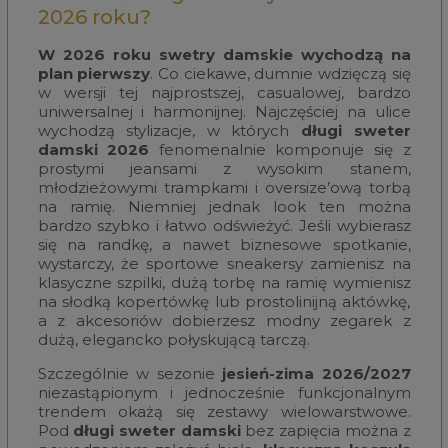
2026 roku?
W 2026 roku swetry damskie wychodzą na
plan pierwszy
. Co ciekawe, dumnie wdzięczą się
w wersji tej najprostszej, casualowej, bardzo
uniwersalnej i harmonijnej. Najczęściej na ulice
wychodzą stylizacje, w których
długi sweter
damski
2026
fenomenalnie komponuje się z
prostymi jeansami z wysokim stanem,
młodzieżowymi trampkami i oversize’ową torbą
na ramię. Niemniej jednak look ten można
bardzo szybko i łatwo odświeżyć. Jeśli wybierasz
się na randkę, a nawet biznesowe spotkanie,
wystarczy, że sportowe sneakersy zamienisz na
klasyczne szpilki, dużą torbę na ramię wymienisz
na słodką kopertówkę lub prostolinijną aktówkę,
a z akcesoriów dobierzesz modny zegarek z
dużą, elegancko połyskującą tarczą.
Szczególnie w sezonie
jesień-zima 2026/2027
niezastąpionym i jednocześnie funkcjonalnym
trendem okażą się zestawy wielowarstwowe.
Pod
długi sweter damski
bez zapięcia można z