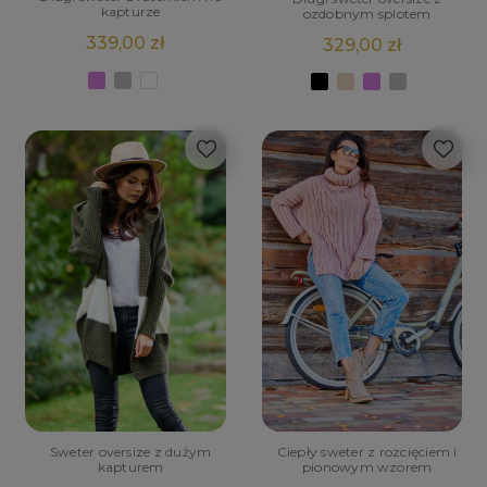
kapturze
ozdobnym splotem
339,00 zł
329,00 zł
Sweter oversize z dużym
Ciepły sweter z rozcięciem i
kapturem
pionowym wzorem