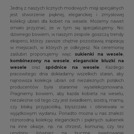
Jedną z naszych licznych modowych misji specjalnych
jest stworzenie pięknej, eleganckiej i zmysłowej
kolekcji ubrań dla kobiet na wesele. Możemy nawet
śmiało przyznać, że w tym się specjalizujemy. Nic
dziwnego bowiem, w naszym zespole goszczą trendy
eksperci, którzy zawsze chętnie pozostawią inspirację
w miejscach, w których je odkryjesz. Na ceremonię
zaślubin proponujemy więc
sukienki na wesele
,
kombinezony na wesele
,
eleganckie bluzki na
wesele
oraz
spódnice na wesele
. Każdego
pracowitego dnia dokładamy wszelkich starań, aby
najnowsza kolekcja ubrań od niezależnych polskich
producentów była starannie wyselekcjonowana.
Pragniemy bowiem, aby każda kobieta na weselu,
niezależnie od tego czy jest świadkiem, siostrą, mamą,
czy bliską przyjaciółką, błyszczała i olśniewała w
wyjątkowym wydaniu. Ponadto można u nas znaleźć
różnorodną kolekcję eleganckich i pięknych sukienek
na inne okazje, np. na chrzest, komunię, czy też
urodziny (również na huczne świętowanie