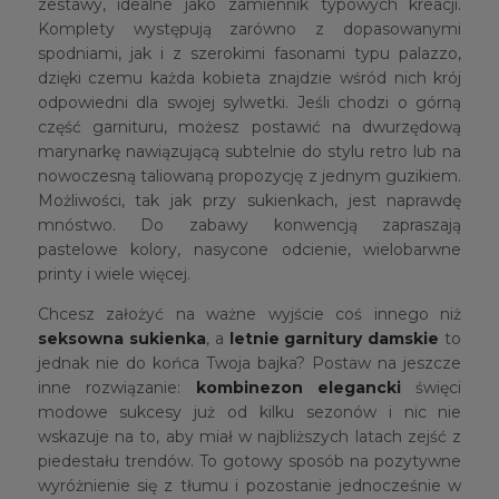
zestawy, idealne jako zamiennik typowych kreacji.
Komplety występują zarówno z dopasowanymi
spodniami, jak i z szerokimi fasonami typu palazzo,
dzięki czemu każda kobieta znajdzie wśród nich krój
odpowiedni dla swojej sylwetki. Jeśli chodzi o górną
część garnituru, możesz postawić na dwurzędową
marynarkę nawiązującą subtelnie do stylu retro lub na
nowoczesną taliowaną propozycję z jednym guzikiem.
Możliwości, tak jak przy sukienkach, jest naprawdę
mnóstwo. Do zabawy konwencją zapraszają
pastelowe kolory, nasycone odcienie, wielobarwne
printy i wiele więcej.
Chcesz założyć na ważne wyjście coś innego niż
seksowna sukienka
, a
letnie garnitury damskie
to
jednak nie do końca Twoja bajka? Postaw na jeszcze
inne rozwiązanie:
kombinezon elegancki
święci
modowe sukcesy już od kilku sezonów i nic nie
wskazuje na to, aby miał w najbliższych latach zejść z
piedestału trendów. To gotowy sposób na pozytywne
wyróżnienie się z tłumu i pozostanie jednocześnie w