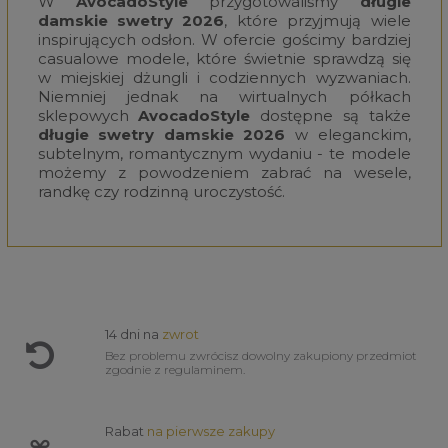
W
AvocadoStyle
przygotowaliśmy
długie
damskie swetry 2026
, które przyjmują wiele
inspirujących odsłon. W ofercie gościmy bardziej
casualowe modele, które świetnie sprawdzą się
w miejskiej dżungli i codziennych wyzwaniach.
Niemniej jednak na wirtualnych półkach
sklepowych
AvocadoStyle
dostępne są także
długie swetry damskie 2026
w eleganckim,
subtelnym, romantycznym wydaniu - te modele
możemy z powodzeniem zabrać na wesele,
randkę czy rodzinną uroczystość.
14 dni na
zwrot
Bez problemu zwrócisz dowolny zakupiony przedmiot
zgodnie z regulaminem.
Rabat
na pierwsze zakupy