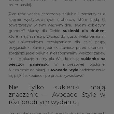
osiemnastki).
Planujesz własną ceremonię zaślubin i zamarzyłaś o
spójnie wystylizowanych druhnach, które będą Ci
towarzyszyły w tym ważnym dniu swoim kobiecym
gronem? Mamy dla Ciebie
sukienki dla druhen
,
które mają szansę przypaść do gustu wielu paniom i
być uniwersalnym rozwiązaniem dla całej grupy
przyjaciółek. Zanim jednak staniesz przed ołtarzem,
zorganizujecie pewnie niezapomniany wieczór zabaw
i na tę okazję mamy dla Was kolekcję
sukienka na
wieczór panieński
w imprezowej odsłonie.
Niezależnie od okazji, z
Avocado Style
będziesz czuła
się pięknie, kobieco i po prostu zjawiskowo!
Nie tylko sukienki mają
znaczenie — Avocado Style w
różnorodnym wydaniu!
Jak mogłaś już zauważyć, zresztą słusznie, na naszych