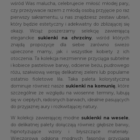
wśród Was malucha, celebrujecie miłość młodej pary,
czy przeżywacie razem z młodą osobą przyjęcie po raz
pierwszy sakramentu, u nas znajdziesz zestaw ubrań,
który będzie estetyczny i adekwatny do zbliżającej się
okazji. Wciąż poszerzamy selekcję zawierającą
eleganckie
sukienki na chrzciny
, wśród których
znajdą propozycje dla siebie zarówno świeżo
upieczone mamy, jak i wszystkie kobiety z ich
otoczenia. Ta kolekcja niezmiennie przyciąga subtelne
i kobiece pastelowe barwy, odcienie beżu, pudrowego
różu, szałwiową wersję delikatnej zieleni lub popularne
ostatnio fioletowe lila. Taka paleta kolorystyczna
dominuje również nasze
sukienki na komunię
, które
szczególnie ze względu na wiosenne terminy, lubują
się w ciepłych, radosnych barwach, idealnie pasujących
do przyjaznej aury i rozkwitającej natury.
W kolekcji zawierającej modne
sukienki na wesele
,
do delikatnej palety dołączają również głębsze barwy,
hipnotyzujące wzory i błyszczące materiały.
Wieczorowa odsłona modnych fasonów przyciąga