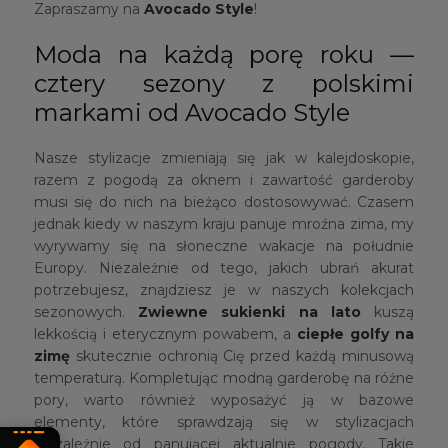
Zapraszamy na
Avocado Style
!
Moda na każdą porę roku —
cztery sezony z polskimi
markami od Avocado Style
Nasze stylizacje zmieniają się jak w kalejdoskopie,
razem z pogodą za oknem i zawartość garderoby
musi się do nich na bieżąco dostosowywać. Czasem
jednak kiedy w naszym kraju panuje mroźna zima, my
wyrywamy się na słoneczne wakacje na południe
Europy. Niezależnie od tego, jakich ubrań akurat
potrzebujesz, znajdziesz je w naszych kolekcjach
sezonowych.
Zwiewne sukienki na lato
kuszą
lekkością i eterycznym powabem, a
ciepłe golfy
na
zimę
skutecznie ochronią Cię przed każdą minusową
temperaturą. Kompletując modną garderobę na różne
pory, warto również wyposażyć ją w bazowe
elementy, które sprawdzają się w stylizacjach
niezależnie od panującej aktualnie pogody. Takie