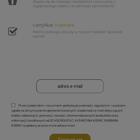
Zapisz się do naszego newslettera i skorzystaj z
wyjątkowego rabatu na pierwsze zamówienie!
Certyfikat
TrustMate
Klienci polecają zakupy w naszym sklepie. Sprawdź
opinie!
Przeczytałem/am i rozumiem politykę prywatności, regulamin i wyrażam
zgodę na otrzymywanie spersonalizowanych wiadomości e-mail dotyczących
kodów rabatowych, promocji, nowości, rekomendowanych produktów oraz
informacji handlowych od ECHOGROUP S.C. KATARZYNA KIERAT, BARBARA
KIERAT na podany przeze mnie adres e-mail.
Zapisuję się