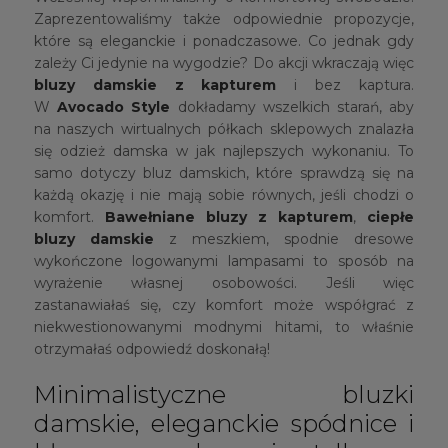
Zaprezentowaliśmy także odpowiednie propozycje,
które są eleganckie i ponadczasowe. Co jednak gdy
zależy Ci jedynie na wygodzie? Do akcji wkraczają więc
bluzy damskie z kapturem
i bez kaptura.
W
Avocado Style
dokładamy wszelkich starań, aby
na naszych wirtualnych półkach sklepowych znalazła
się odzież damska w jak najlepszych wykonaniu. To
samo dotyczy bluz damskich, które sprawdzą się na
każdą okazję i nie mają sobie równych, jeśli chodzi o
komfort.
Bawełniane bluzy z kapturem
,
ciepłe
bluzy damskie
z meszkiem, spodnie dresowe
wykończone logowanymi lampasami to sposób na
wyrażenie własnej osobowości. Jeśli więc
zastanawiałaś się, czy komfort może współgrać z
niekwestionowanymi modnymi hitami, to właśnie
otrzymałaś odpowiedź doskonałą!
Minimalistyczne bluzki
damskie, eleganckie spódnice i