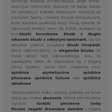
dominuje kolekcja ponadczasowa, dzięki której
stworzysz różnorodne stylizacje na każdą okazję.
Na wirtualnych półkach sklepowych wdzięczą się
niezwykłe fasony i modne tonacje kolorystyczne,
które subtelnie podkreślą atuty Twojej sylwetki. W
najnowszej kolekcji ubrań dla kobiet dostępne są
m.in.
bluzki koronkowe
,
bluzki z długim
rękawem
,
bluzki z odkrytymi ramionami
, czy też
aktualnie szalenie pożądane
bluzki hiszpanki
.
Skoro wspominaliśmy, że
elegancka bluzka
nie
może istnieć bez odpowiedniego dołu, to
zapraszamy także do zapoznania się z bogatą
ofertą spódnic, wśród nich znajdziesz m.in.
spódnice asymetryczne
,
spódnice
plisowane
,
spódnice tiulowe
oraz
spódnice
ołówkowe
.
Ukoronowaniem looku, swoistą wisienką na torcie
okażą się modne
akcesoria
. Wśród nich możemy
wyróżnić
torebki płócienne
,
torby
filcowe
,
zegarki drewniane damskie
i męskie