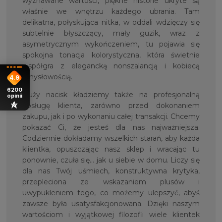
wyznawane wartości, piękne historie ukryte są
właśnie we wnętrzu każdego ubrania. Tam
delikatna, połyskująca nitka, w oddali wdzięczy się
subtelnie błyszczący, mały guzik, wraz z
asymetrycznym wykończeniem, tu pojawia się
spokojna tonacja kolorystyczna, która świetnie
współgra z elegancką nonszalancją i kobiecą
zmysłowością.
4.9
6200
Duży nacisk kładziemy także na profesjonalną
opinii
obsługę klienta, zarówno przed dokonaniem
zakupu, jak i po wykonaniu całej transakcji. Chcemy
pokazać Ci, że jesteś dla nas najważniejsza.
Codziennie dokładamy wszelkich starań, aby każda
klientka, opuszczając nasz sklep i wracając tu
ponownie, czuła się… jak u siebie w domu. Liczy się
dla nas Twój uśmiech, konstruktywna krytyka,
przepleciona ze wskazaniem plusów i
uwypukleniem tego, co możemy ulepszyć, abyś
zawsze była usatysfakcjonowana. Dzięki naszym
wartościom i wyjątkowej filozofii wiele klientek