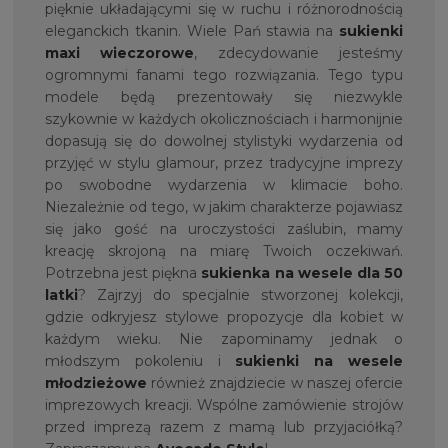
pięknie układającymi się w ruchu i różnorodnością
eleganckich tkanin. Wiele Pań stawia na
sukienki
maxi wieczorowe
, zdecydowanie jesteśmy
ogromnymi fanami tego rozwiązania. Tego typu
modele będą prezentowały się niezwykle
szykownie w każdych okolicznościach i harmonijnie
dopasują się do dowolnej stylistyki wydarzenia od
przyjęć w stylu glamour, przez tradycyjne imprezy
po swobodne wydarzenia w klimacie boho.
Niezależnie od tego, w jakim charakterze pojawiasz
się jako gość na uroczystości zaślubin, mamy
kreację skrojoną na miarę Twoich oczekiwań.
Potrzebna jest piękna
sukienka na
wesele dla 50
latki
? Zajrzyj do specjalnie stworzonej kolekcji,
gdzie odkryjesz stylowe propozycje dla kobiet w
każdym wieku. Nie zapominamy jednak o
młodszym pokoleniu i
sukienki na wesele
młodzieżowe
również znajdziecie w naszej ofercie
imprezowych kreacji. Wspólne zamówienie strojów
przed imprezą razem z mamą lub przyjaciółką?