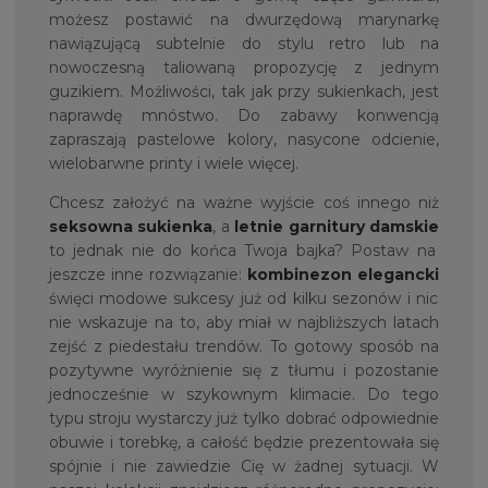
możesz postawić na dwurzędową marynarkę
nawiązującą subtelnie do stylu retro lub na
nowoczesną taliowaną propozycję z jednym
guzikiem. Możliwości, tak jak przy sukienkach, jest
naprawdę mnóstwo. Do zabawy konwencją
zapraszają pastelowe kolory, nasycone odcienie,
wielobarwne printy i wiele więcej.
Chcesz założyć na ważne wyjście coś innego niż
seksowna sukienka
, a
letnie garnitury damskie
to jednak nie do końca Twoja bajka? Postaw na
jeszcze inne rozwiązanie:
kombinezon elegancki
święci modowe sukcesy już od kilku sezonów i nic
nie wskazuje na to, aby miał w najbliższych latach
zejść z piedestału trendów. To gotowy sposób na
pozytywne wyróżnienie się z tłumu i pozostanie
jednocześnie w szykownym klimacie. Do tego
typu stroju wystarczy już tylko dobrać odpowiednie
obuwie i torebkę, a całość będzie prezentowała się
spójnie i nie zawiedzie Cię w żadnej sytuacji. W