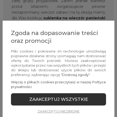
całej grupy przyjaciółek. Zanim jednak staniesz
przed ołtarzem, zorganizujecie pewnie
niezapomniany wieczór zabaw i na tę okazję mamy
dla Was kolekcję
sukienka na wieczór panieński
w imprezowej odsłonie. Niezależnie od okazji,
z
Avocado Style
będziesz czuła się pięknie,
Zgoda na dopasowanie treści
kobieco i po prostu zjawiskowo!
oraz promocji
Nie tylko sukienki mają
Pliki cookies i pokrewne im technologie umożliwiają
znaczenie — Avocado Style w
poprawne działanie strony i pomagają nam dostosować
ofertę do Twoich potrzeb. Możesz zaakceptować
różnorodnym wydaniu!
wykorzystanie przez nas wszystkich tych plików i przejść
do sklepu lub dostosować użycie plików do swoich
Jak mogłaś już zauważyć, zresztą słusznie, na
preferencji, wybierając opcję
"Dostosuj zgody"
.
naszych wirtualnych półkach sklepowych znajdują
Więcej o plikach cookies przeczytasz w naszej Polityce
się nie tylko piękne sukienki, eleganckie,
prywatności.
wieczorowe bluzki
,
koszule do
pracy
,
rozkloszowane spódnice
czy
wizytowe
ZAAKCEPTUJ WSZYSTKIE
kombinezony
. Aby poczuć pełnię modowego
szczęścia, do oferty zaprosiliśmy także ubrania
ZAAKCEPTUJ NIEZBĘDNE
damskie w swobodnym wydaniu. Komfortowe