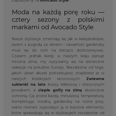
Zapraszamy na
Avocado Style
!
Moda na każdą porę roku —
cztery sezony z polskimi
markami od Avocado Style
Nasze stylizacje zmieniają się jak w kalejdoskopie,
razem z pogodą za oknem i zawartość garderoby
musi się do nich na bieżąco dostosowywać.
Czasem jednak kiedy w naszym kraju panuje
mroźna zima, my wyrywamy się na słoneczne
wakacje na południe Europy. Niezależnie od tego,
jakich ubrań akurat potrzebujesz, znajdziesz je w
naszych kolekcjach sezonowych.
Zwiewne
sukienki na lato
kuszą lekkością i eterycznym
powabem, a
ciepłe golfy
na zimę
skutecznie
ochronią Cię przed każdą minusową temperaturą.
Kompletując modną garderobę na różne pory,
warto również wyposażyć ją w bazowe elementy,
które sprawdzają się w stylizacjach niezależnie od