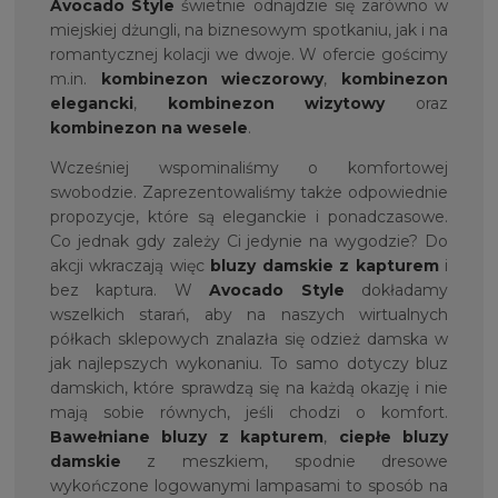
Avocado Style
świetnie odnajdzie się zarówno w
miejskiej dżungli, na biznesowym spotkaniu, jak i na
romantycznej kolacji we dwoje. W ofercie gościmy
m.in.
kombinezon wieczorowy
,
kombinezon
elegancki
,
kombinezon wizytowy
oraz
kombinezon na wesele
.
Wcześniej wspominaliśmy o komfortowej
swobodzie. Zaprezentowaliśmy także odpowiednie
propozycje, które są eleganckie i ponadczasowe.
Co jednak gdy zależy Ci jedynie na wygodzie? Do
akcji wkraczają więc
bluzy damskie z kapturem
i
bez kaptura. W
Avocado Style
dokładamy
wszelkich starań, aby na naszych wirtualnych
półkach sklepowych znalazła się odzież damska w
jak najlepszych wykonaniu. To samo dotyczy bluz
damskich, które sprawdzą się na każdą okazję i nie
mają sobie równych, jeśli chodzi o komfort.
Bawełniane bluzy z kapturem
,
ciepłe bluzy
damskie
z meszkiem, spodnie dresowe
wykończone logowanymi lampasami to sposób na