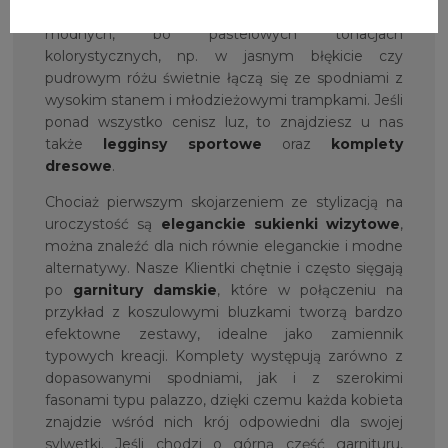
bluzy damskie z kapturem
w pięknych i
modnych, bo pastelowych tonacjach
kolorystycznych, np. w jasnym błękicie czy
pudrowym różu świetnie łączą się ze spodniami z
wysokim stanem i młodzieżowymi trampkami. Jeśli
ponad wszystko cenisz luz, to znajdziesz u nas
także
legginsy sportowe
oraz
komplety
dresowe
.
Chociaż pierwszym skojarzeniem ze stylizacją na
uroczystość są
eleganckie
sukienki wizytowe
,
można znaleźć dla nich równie eleganckie i modne
alternatywy. Nasze Klientki chętnie i często sięgają
po
garnitury damskie
, które w połączeniu na
przykład z koszulowymi bluzkami tworzą bardzo
efektowne zestawy, idealne jako zamiennik
typowych kreacji. Komplety występują zarówno z
dopasowanymi spodniami, jak i z szerokimi
fasonami typu palazzo, dzięki czemu każda kobieta
znajdzie wśród nich krój odpowiedni dla swojej
sylwetki. Jeśli chodzi o górną część garnituru,