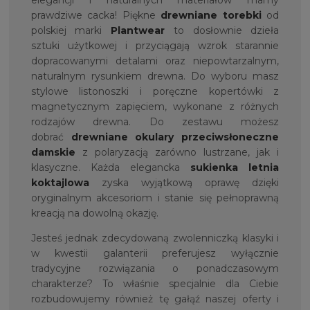
elegancji i naturalnych materiałów mamy
prawdziwe cacka! Piękne
drewniane torebki
od
polskiej marki
Plantwear
to dosłownie dzieła
sztuki użytkowej i przyciągają wzrok starannie
dopracowanymi detalami oraz niepowtarzalnym,
naturalnym rysunkiem drewna. Do wyboru masz
stylowe listonoszki i poręczne kopertówki z
magnetycznym zapięciem, wykonane z różnych
rodzajów drewna. Do zestawu możesz
dobrać
drewniane okulary przeciwsłoneczne
damskie
z polaryzacją zarówno lustrzane, jak i
klasyczne. Każda elegancka
sukienka letnia
koktajlowa
zyska wyjątkową oprawę dzięki
oryginalnym akcesoriom i stanie się pełnoprawną
kreacją na dowolną okazję.
Jesteś jednak zdecydowaną zwolenniczką klasyki i
w kwestii galanterii preferujesz wyłącznie
tradycyjne rozwiązania o ponadczasowym
charakterze? To właśnie specjalnie dla Ciebie
rozbudowujemy również tę gałąź naszej oferty i