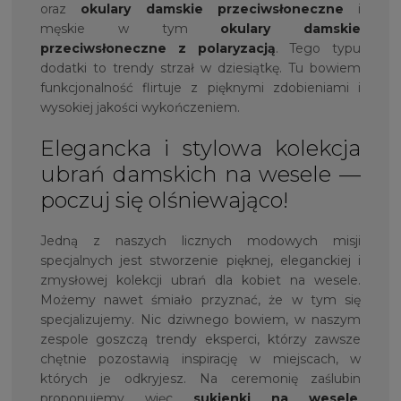
oraz
okulary damskie przeciwsłoneczne
i
męskie w tym
okulary damskie
przeciwsłoneczne z polaryzacją
. Tego typu
dodatki to trendy strzał w dziesiątkę. Tu bowiem
funkcjonalność flirtuje z pięknymi zdobieniami i
wysokiej jakości wykończeniem.
Elegancka i stylowa kolekcja
ubrań damskich na wesele —
poczuj się olśniewająco!
Jedną z naszych licznych modowych misji
specjalnych jest stworzenie pięknej, eleganckiej i
zmysłowej kolekcji ubrań dla kobiet na wesele.
Możemy nawet śmiało przyznać, że w tym się
specjalizujemy. Nic dziwnego bowiem, w naszym
zespole goszczą trendy eksperci, którzy zawsze
chętnie pozostawią inspirację w miejscach, w
których je odkryjesz. Na ceremonię zaślubin
proponujemy więc
sukienki na wesele
,