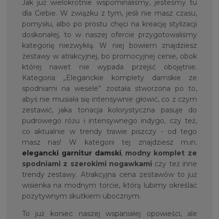
Jak już wielokrotnie wspominaliśmy, jesteśmy tu
dla Ciebie. W związku z tym, jeśli nie masz czasu,
pomysłu, albo po prostu chęci na kreację stylizacji
doskonałej, to w naszej ofercie przygotowaliśmy
kategorię niezwykłą. W niej bowiem znajdziesz
zestawy w atrakcyjnej, bo promocyjnej cenie, obok
której nawet nie wypada przejść obojętnie.
Kategoria „Eleganckie komplety damskie ze
spodniami na wesele” została stworzona po to,
abyś nie musiała się intensywnie głowić, co z czym
zestawić, jaka tonacja kolorystyczna pasuje do
pudrowego różu i intensywnego indygo, czy też,
co aktualnie w trendy trawie piszczy - od tego
masz nas! W kategorii tej znajdziesz m.in.
elegancki garnitur damski
,
modny komplet ze
spodniami z szerokimi nogawkami
czy też inne
trendy zestawy. Atrakcyjna cena zestawów to już
wisienka na modnym torcie, którą lubimy określać
pozytywnym skutkiem ubocznym.
To już koniec naszej wspaniałej opowieści, ale