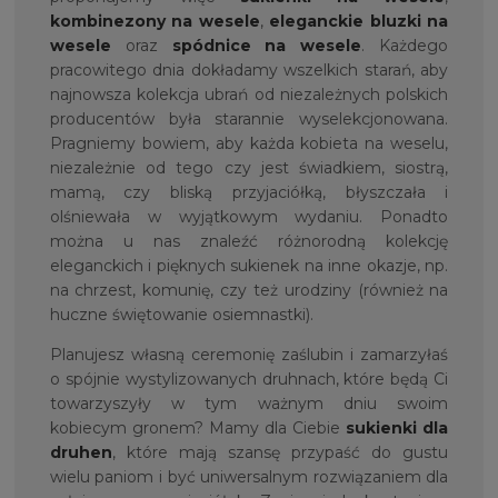
kombinezony na wesele
,
eleganckie bluzki na
wesele
oraz
spódnice na wesele
. Każdego
pracowitego dnia dokładamy wszelkich starań, aby
najnowsza kolekcja ubrań od niezależnych polskich
producentów była starannie wyselekcjonowana.
Pragniemy bowiem, aby każda kobieta na weselu,
niezależnie od tego czy jest świadkiem, siostrą,
mamą, czy bliską przyjaciółką, błyszczała i
olśniewała w wyjątkowym wydaniu. Ponadto
można u nas znaleźć różnorodną kolekcję
eleganckich i pięknych sukienek na inne okazje, np.
na chrzest, komunię, czy też urodziny (również na
huczne świętowanie osiemnastki).
Planujesz własną ceremonię zaślubin i zamarzyłaś
o spójnie wystylizowanych druhnach, które będą Ci
towarzyszyły w tym ważnym dniu swoim
kobiecym gronem? Mamy dla Ciebie
sukienki dla
druhen
, które mają szansę przypaść do gustu
wielu paniom i być uniwersalnym rozwiązaniem dla