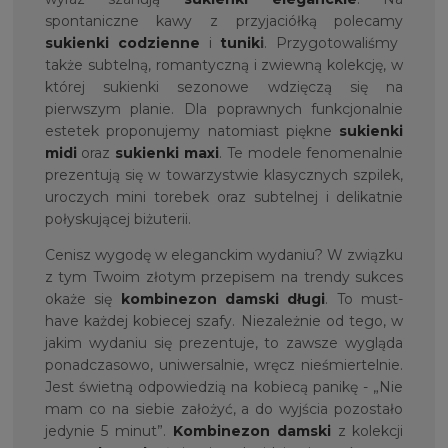
spontaniczne kawy z przyjaciółką polecamy
sukienki codzienne
i
tunik
i
. Przygotowaliśmy
także subtelną, romantyczną i zwiewną kolekcję, w
której sukienki sezonowe wdzięczą się na
pierwszym planie. Dla poprawnych funkcjonalnie
estetek proponujemy natomiast piękne
sukienki
midi
oraz
sukienki maxi
. Te modele fenomenalnie
prezentują się w towarzystwie klasycznych szpilek,
uroczych mini torebek oraz subtelnej i delikatnie
połyskującej biżuterii.
Cenisz wygodę w eleganckim wydaniu? W związku
z tym Twoim złotym przepisem na trendy sukces
okaże się
kombinezon damski długi
. To must-
have każdej kobiecej szafy. Niezależnie od tego, w
jakim wydaniu się prezentuje, to zawsze wygląda
ponadczasowo, uniwersalnie, wręcz nieśmiertelnie.
Jest świetną odpowiedzią na kobiecą panikę - „Nie
mam co na siebie założyć, a do wyjścia pozostało
jedynie 5 minut”.
Kombinezon damski
z kolekcji