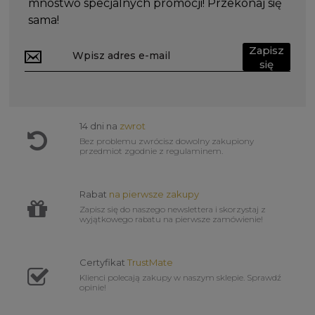
mnóstwo specjalnych promocji! Przekonaj się
sama!
Zapisz
się
14 dni na
zwrot
Bez problemu zwrócisz dowolny zakupiony
przedmiot zgodnie z regulaminem.
Rabat
na pierwsze zakupy
Zapisz się do naszego newslettera i skorzystaj z
wyjątkowego rabatu na pierwsze zamówienie!
Certyfikat
TrustMate
Klienci polecają zakupy w naszym sklepie. Sprawdź
opinie!