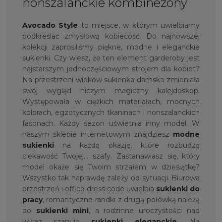
nonszalanckie kombinezony
Avocado Style
to miejsce, w którym uwielbiamy
podkreślać zmysłową kobiecość. Do najnowszej
kolekcji zaprosiliśmy piękne, modne i eleganckie
sukienki. Czy wiesz, że ten element garderoby jest
najstarszym jednoczęściowym strojem dla kobiet?
Na przestrzeni wieków sukienka damska zmieniała
swój wygląd niczym magiczny kalejdoskop.
Występowała w ciężkich materiałach, mocnych
kolorach, egzotycznych tkaninach i nonszalanckich
fasonach. Każdy sezon uświetnia inny model. W
naszym sklepie internetowym znajdziesz
modne
sukienki
na każdą okazję, które rozbudzą
ciekawość Twojej… szafy. Zastanawiasz się, który
model okaże się Twoim strzałem w dziesiątkę?
Wszystko tak naprawdę zależy od sytuacji. Biurowa
przestrzeń i office dress code uwielbia
sukienki do
pracy
, romantyczne randki z drugą połówką należą
do
sukienki mini
, a rodzinne uroczystości nad
wyraz szanują
sukienki eleganckie
. Na