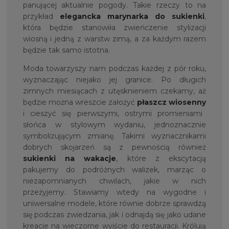
panującej aktualnie pogody. Takie rzeczy to na
przykład
elegancka marynarka do sukienki
,
która będzie stanowiła zwieńczenie stylizacji
wiosną i jedną z warstw zimą, a za każdym razem
będzie tak samo istotna.
Moda towarzyszy nam podczas każdej z pór roku,
wyznaczając niejako jej granice. Po długich
zimnych miesiącach z utęsknieniem czekamy, aż
będzie można wreszcie założyć
płaszcz wiosenny
i cieszyć się pierwszymi, ostrymi promieniami
słońca w stylowym wydaniu, jednoznacznie
symbolizującym zmianę. Takimi wyznacznikami
dobrych skojarzeń są z pewnością również
sukienki na wakacje
, które z ekscytacją
pakujemy do podróżnych walizek, marząc o
niezapomnianych chwilach, jakie w nich
przeżyjemy. Stawiamy wtedy na wygodne i
uniwersalne modele, które równie dobrze sprawdzą
się podczas zwiedzania, jak i odnajdą się jako udane
kreacje na wieczorne wyjście do restauracji. Królują