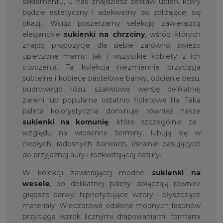
sakramentu, u nas znajdziesz zestaw ubrań, który
będzie estetyczny i adekwatny do zbliżającej się
okazji. Wciąż poszerzamy selekcję zawierającą
eleganckie
sukienki na chrzciny
, wśród których
znajdą propozycje dla siebie zarówno świeżo
upieczone mamy, jak i wszystkie kobiety z ich
otoczenia. Ta kolekcja niezmiennie przyciąga
subtelne i kobiece pastelowe barwy, odcienie beżu,
pudrowego różu, szałwiową wersję delikatnej
zieleni lub popularne ostatnio fioletowe lila. Taka
paleta kolorystyczna dominuje również nasze
sukienki na komunię
, które szczególnie ze
względu na wiosenne terminy, lubują się w
ciepłych, radosnych barwach, idealnie pasujących
do przyjaznej aury i rozkwitającej natury.
W kolekcji zawierającej modne
sukienki na
wesele
, do delikatnej palety dołączają również
głębsze barwy, hipnotyzujące wzory i błyszczące
materiały. Wieczorowa odsłona modnych fasonów
przyciąga wzrok licznymi drapowaniami, formami