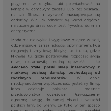
przyjemna w dotyku. Lubi poleniuchować na
kanapie w domowym zaciszu. Lubi też poskakać
na sali fitness i wyzwolić niecierpliwiące się
endorfiny. Wie, jak odnaleźć się wśród odgórnie
narzuconego dress code. Jest frywolna, dumna i
energetyczna.
Moda ma niezwykłe i wyjątkowe miejsce w sieci,
gdzie inspiruje, zaraża radością, optymizmem, kusi
elegancją i zmysłową klasyką: to tu, tu, gdzie
kliknęłaś, tu, gdzie postanowiłaś rozpocząć swoją
nową, niesamowitą modną opowieść — to
Avocado Style
,
polski sklep internetowy z
markową odzieżą damską, pochodzącą od
rodzimych producentów
. W dobie
międzynarodowej współczesności jesteśmy firmą,
która celebruje polskość i rodzinne
przedsiębiorstwa odzieżowe. Przywiązujemy
ogromną uwagę do samej historii i wartości
polskich firm, bo wiemy, że tylko w ten sposób
mogą powstać piękne, wykonane z wysokiej