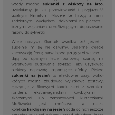
wtedy modne
sukienki z wiskozy na lato
,
uwielbiamy je za przewiewność i przyjazność
upalnym klimatom. Modele te flirtują z nami
zadziornymi wycięciami, dekoltami na plecach i
licznymi wiązaniami umożliwiającymi dopasowanie
fasonu do sylwetki.
Wiele naszych Klientek uwielbia też jesień i
zupełnie im się nie dziwimy. Jesienne kreacje
zachwycają feerią barw, hipnotyzującymi wzorami i
dają po upalnym lecie ponowną szansę na
warstwowe budowanie stylizacji, aby uzyskiwać
niekiedy naprawdę imponujące efekty. Piękne
sukienki na jesień
to efektowne bazy, wokół
których można zbudować wyjątkowe zestawy,
łącząc je z filcowymi kapeluszami z szerokim
rondem, ekstrawaganckimi kowbojkami i
skórzanymi lub zamszowymi kurteczkami.
Możliwości jest mnóstwo, a nasza
kolekcja
kardigany na jesień
doda do nich jeszcze
odrobinę stylowej ochrony przed chłodem, które