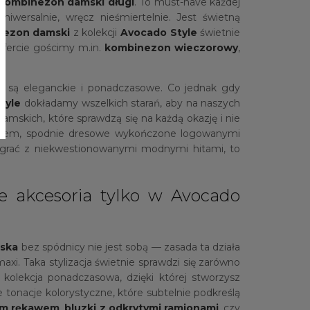
kombinezon damski długi
. To must-have każdej
iwersalnie, wręcz nieśmiertelnie. Jest świetną
nezon damski
z kolekcji
Avocado Style
świetnie
ofercie gościmy m.in.
kombinezon wieczorowy
,
e są eleganckie i ponadczasowe. Co jednak gdy
tyle
dokładamy wszelkich starań, aby na naszych
amskich, które sprawdzą się na każdą okazję i nie
iem, spodnie dresowe wykończone logowanymi
ółgrać z niekwestionowanymi modnymi hitami, to
ce akcesoria tylko w Avocado
ska
bez spódnicy nie jest sobą — zasada ta działa
axi. Taka stylizacja świetnie sprawdzi się zarówno
kolekcja ponadczasowa, dzięki której stworzysz
 tonacje kolorystyczne, które subtelnie podkreślą
gim rękawem
,
bluzki z odkrytymi ramionami
, czy