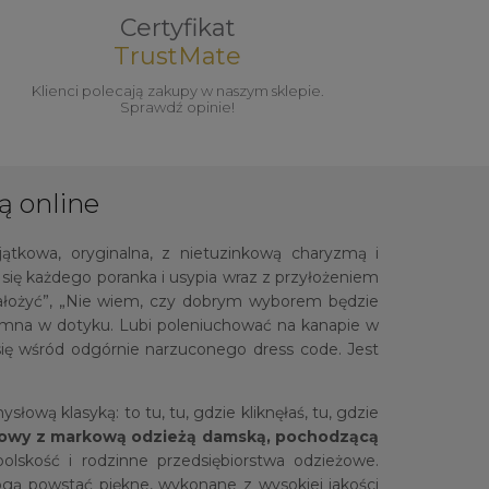
Certyfikat
TrustMate
Klienci polecają zakupy w naszym sklepie.
Sprawdź opinie!
ą online
jątkowa, oryginalna, z nietuzinkową charyzmą i
ię każdego poranka i usypia wraz z przyłożeniem
założyć”, „Nie wiem, czy dobrym wyborem będzie
jemna w dotyku. Lubi poleniuchować na kanapie w
ć się wśród odgórnie narzuconego dress code. Jest
łową klasyką: to tu, tu, gdzie kliknęłaś, tu, gdzie
etowy z markową odzieżą damską, pochodzącą
olskość i rodzinne przedsiębiorstwa odzieżowe.
ogą powstać piękne, wykonane z wysokiej jakości