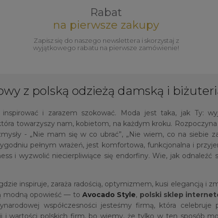
Rabat
na pierwsze zakupy
Zapisz się do naszego newslettera i skorzystaj z
wyjątkowego rabatu na pierwsze zamówienie!
owy z polską odzieżą damską i biżuteri
ą inspirować i zarazem szokować. Moda jest taka, jak Ty: wy
tóra towarzyszy nam, kobietom, na każdym kroku. Rozpoczyna s
zmysły - „Nie mam się w co ubrać”, „Nie wiem, co na siebie 
 tygodniu pełnym wrażeń, jest komfortowa, funkcjonalna i przy
ss i wyzwolić niecierpliwiące się endorfiny. Wie, jak odnaleź
ie inspiruje, zaraża radością, optymizmem, kusi elegancją i zmys
tą modną opowieść — to
Avocado Style
,
polski sklep intern
narodowej współczesności jesteśmy firmą, która celebruje p
i wartości polskich firm, bo wiemy, że tylko w ten sposób m