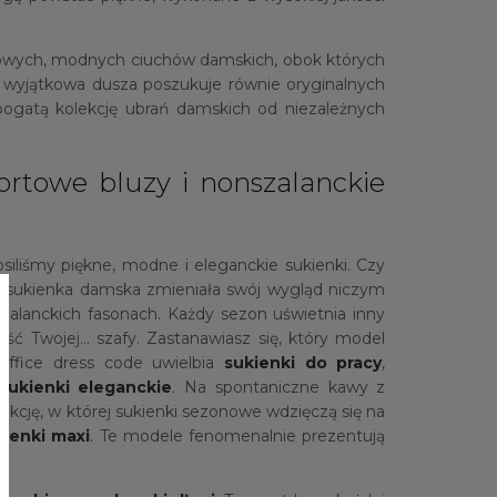
ylowych, modnych ciuchów damskich, obok których
a wyjątkowa dusza poszukuje równie oryginalnych
bogatą kolekcję ubrań damskich od niezależnych
ortowe bluzy i nonszalanckie
siliśmy piękne, modne i eleganckie sukienki. Czy
w sukienka damska zmieniała swój wygląd niczym
zalanckich fasonach. Każdy sezon uświetnia inny
ść Twojej… szafy. Zastanawiasz się, który model
office dress code uwielbia
sukienki do pracy
,
sukienki eleganckie
. Na spontaniczne kawy z
ekcję, w której sukienki sezonowe wdzięczą się na
kienki maxi
. Te modele fenomenalnie prezentują