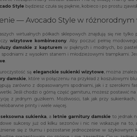
cado Style
będziesz czuła się pięknie, kobieco i po prostu zjawi
czenie — Avocado Style w różnorodnym
aszych wirtualnych półkach sklepowych znajdują się nie tylko 
czy
wizytowe kombinezony
. Aby poczuć pełnię modowego s
bluzy damskie z kapturem
w pięknych i modnych, bo pastel
e spodniami z wysokim stanem i młodzieżowymi trampkami. Jeśl
we
.
 uroczystość są
eleganckie
sukienki wizytowe
, można znaleź
ury damskie
, które w połączeniu na przykład z koszulowymi bl
ępują zarówno z dopasowanymi spodniami, jak i z szerokimi fa
ylwetki. Jeśli chodzi o górną część garnituru, możesz postawić
zycję z jednym guzikiem. Możliwości, tak jak przy sukienka
elobarwne printy i wiele więcej.
ż
seksowna sukienka
, a
letnie garnitury damskie
to jednak n
owe sukcesy już od kilku sezonów i nic nie wskazuje na to, ab
ienie się z tłumu i pozostanie jednocześnie w szykownym kli
ędzie prezentowała się spójnie i nie zawiedzie Cię w żadnej s