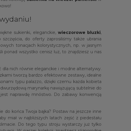
skowo!
 wydaniu!
piękne sukienki, eleganckie,
wieczorowe bluzki
,
zczęścia, do oferty zaprosiliśmy także ubrania
owych tonacjach kolorystycznych, np. w jasnym
i ponad wszystko cenisz luz, to znajdziesz u nas
ć dla nich równie eleganckie i modne alternatywy.
uzkami tworzą bardzo efektowne zestawy, idealne
sonami typu palazzo, dzięki czemu każda kobieta
 na dwurzędową marynarkę nawiązującą subtelnie do
ch, jest naprawdę mnóstwo. Do zabawy konwencją
ie do końca Twoja bajka? Postaw na jeszcze inne
y miał w najbliższych latach zejść z piedestału
macie. Do tego typu stroju wystarczy już tylko
ytuacji. W naszej kolekcji znajdziesz różnorodne