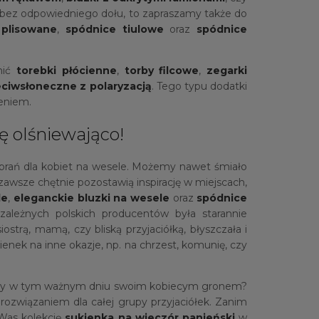
 bez odpowiedniego dołu, to zapraszamy także do
 plisowane
,
spódnice tiulowe
oraz
spódnice
nić
torebki płócienne
,
torby filcowe
,
zegarki
eciwsłoneczne z polaryzacją
. Tego typu dodatki
zeniem.
ę olśniewająco!
 ubrań dla kobiet na wesele. Możemy nawet śmiało
zawsze chętnie pozostawią inspirację w miejscach,
le
,
eleganckie bluzki na wesele
oraz
spódnice
zależnych polskich producentów była starannie
trą, mamą, czy bliską przyjaciółką, błyszczała i
nek na inne okazje, np. na chrzest, komunię, czy
yszyły w tym ważnym dniu swoim kobiecym gronem?
rozwiązaniem dla całej grupy przyjaciółek. Zanim
 Was kolekcję
sukienka na wieczór panieński
w