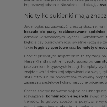
imprezowej odsłonie. Niezależnie od okazji, z
Avo
Nie tylko sukienki mają zna
Jak mogłaś już zauważyć, zresztą słusznie, na n
koszule do pracy
,
rozkloszowane spódnice
damskie w swobodnym wydaniu. Komfortowe
błękicie czy pudrowym różu świetnie łączą się z
także
legginsy sportowe
oraz
komplety dreso
Chociaż pierwszym skojarzeniem ze stylizacją na
Nasze Klientki chętnie i często sięgają po
garnit
jako zamiennik typowych kreacji. Komplety wyst
znajdzie wśród nich krój odpowiedni dla swojej s
stylu retro lub na nowoczesną taliowaną propo
zapraszają pastelowe kolory, nasycone odcienie, wi
Chcesz założyć na ważne wyjście coś innego ni
rozwiązanie:
kombinezon elegancki
święci mod
trendów. To gotowy sposób na pozytywne wyróżn
dobrać odpowiednie obuwie i torebkę, a całość b