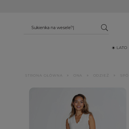
☀️ LATO
»
»
»
STRONA GŁÓWNA
ONA
ODZIEŻ
SPÓ