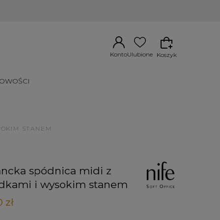
Konto
Ulubione
Koszyk
OWOŚCI
SOKIM STANEM
ncka spódnica midi z
adkami i wysokim stanem
 zł