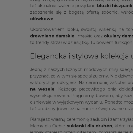
też aktualnie szalenie pożądane
bluzki hiszpank
zapoznania się z bogatą ofertą spódnic, wśró
ołówkowe
.
Ukoronowaniem looku, swoistą wisienką na to
drewniane damskie
i męskie oraz
okulary dam
to trendy strzał w dziesiątkę. Tu bowiem funkcjon
Elegancka i stylowa kolekcja
Jedną z naszych licznych modowych misji specjal
przyznać, że w tym się specjalizujemy. Nic dziwn
w których je odkryjesz. Na ceremonię zaślubin 
na wesele
. Każdego pracowitego dnia dokład
wyselekcjonowana. Pragniemy bowiem, aby każda k
olśniewała w wyjątkowym wydaniu. Ponadto można 
też urodziny (również na huczne świętowanie osie
Planujesz własną ceremonię zaślubin i zamarzył
Mamy dla Ciebie
sukienki dla druhen
, które m
jednak staniesz przed ołtarzem, zorganizujecie