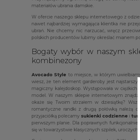
materiałów ubrania damskie.
W ofercie naszego sklepu internetowego z odz
nawet najbardziej wymagająca klientka nie prze
ubrań. Nie chcemy nic narzucać, wręcz przeciw
polskich producentów lubimy określać mianem 
Bogaty wybór w naszym sklep
kombinezony
Avocado Style
to miejsce, w którym uwielbiamy
wiesz, że ten element garderoby jest najstars
magiczny kalejdoskop. Występowała w ciężkich m
model. W naszym sklepie internetowym znajdz
okaże się Twoim strzałem w dziesiątkę? Wszys
romantyczne randki z drugą połówką należą 
przyjaciółką polecamy
sukienki codzienne
i
tun
pierwszym planie. Dla poprawnych funkcjonalni
się w towarzystwie klasycznych szpilek, uroczych mi