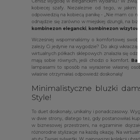
Cenisz wygodę w eleganckim wydaniu? W związk
kobiecej szafy. Niezależnie od tego, w jakim 
odpowiedzią na kobiecą panikę - „Nie mam co na s
odnajdzie się zarówno w miejskiej dżungli, na bi
kombinezon elegancki
,
kombinezon wizytow
Wcześniej wspominaliśmy o komfortowej swobod
zależy Ci jedynie na wygodzie? Do akcji wkraczaj
wirtualnych półkach sklepowych znalazła się odzi
mają sobie równych, jeśli chodzi o komfort.
Baw
lampasami to sposób na wyrażenie własnej osob
właśnie otrzymałaś odpowiedź doskonałą!
Minimalistyczne bluzki dams
Style!
To duet doskonały, unikalny i ponadczasowy. Wyg
w dwie strony, dlatego też, gdy postanowiłaś kupi
w biznesowej przestrzeni, na egzaminie dojrzał
różnorodne stylizacje na każdą okazję. Na wirtua
atuty Twojej sylwetki. W najnowszej kolekcji ubrań