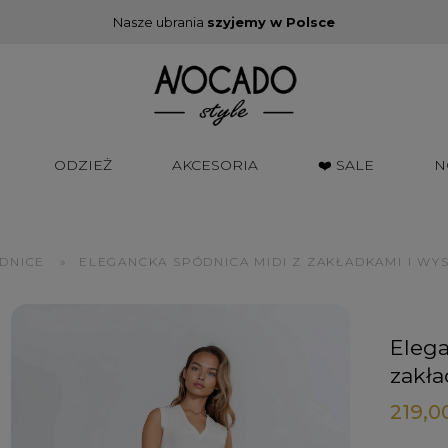
Nasze ubrania
szyjemy w Polsce
ODZIEŻ
AKCESORIA
❤️ SALE
N
DNICE
»
ELEGANCKA SPÓDNICA MIDI Z ZAKŁADKAMI I WY
Elega
zakł
219,00