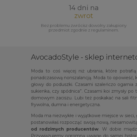
14 dni na
zwrot
Bez problemu zwrócisz dowolny zakupiony
przedmiot zgodnie z regulaminem.
AvocadoStyle - sklep internet
Moda to coś więcej niż ubrania, które potrafi
ponadczasową nonszalancją. Moda to opowieść, k
głowy do poduszki. Czasami szaleńczo ogarnia 
sukienka, czy spódnica”. Czasami koi zmysły po
domowym zaciszu. Lubi też poskakać na sali fitne
frywolna, dumna i energetyczna.
Moda ma niezwykłe i wyjątkowe miejsce w sieci, gdz
postanowiłaś rozpocząć swoją nową, niesamowi
od rodzimych producentów
. W dobie między
Przywiązujemy ogromną uwagę do samej historii 