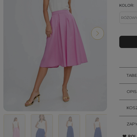
KOLOR:
TAB
OPI
KOSZ
ZAPY
POL