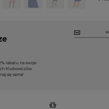
ze
12% rabatu na swoje
zych Klubowiczów
aj się sama!