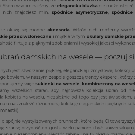
i
. Skoro wspominaliśmy, że
elegancka bluzka
nie może istnieć
d nich znajdziesz m.in.
spódnice asymetryczne
,
spódnice
rcie okażą się modne
akcesoria
. Wśród nich możemy wyróż
skie przeciwsłoneczne
i męskie w tym
okulary damskie prz
alność flirtuje z pięknymi zdobieniami i wysokiej jakości wykońc
 ubrań damskich na wesele — poczuj si
nych jest stworzenie pięknej, eleganckiej i zmysłowej kolekcji
ego bowiem, w naszym zespole goszczą trendy eksperci, którzy 
proponujemy więc
sukienki na wesele
,
kombinezony na wese
amy wszelkich starań, aby najnowsza kolekcja ubrań od nie
obieta na weselu, niezależnie od tego czy jest świadkiem, sios
u nas znaleźć różnorodną kolekcję eleganckich i pięknych sukie
mnastki).
aś o spójnie wystylizowanych druhnach, które będą Ci towarz
ają szansę przypaść do gustu wielu paniom i być uniwersalnym 
 pewnie niezapomniany wieczór zabaw i na tę okazję mamy dla