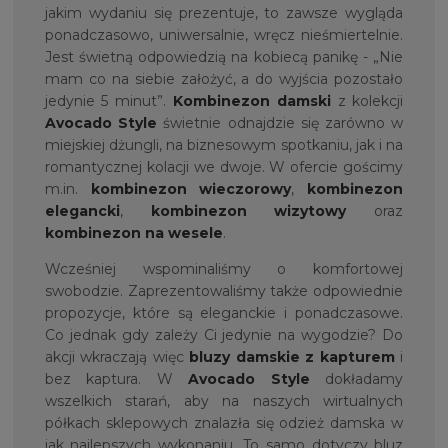
jakim wydaniu się prezentuje, to zawsze wygląda
ponadczasowo, uniwersalnie, wręcz nieśmiertelnie.
Jest świetną odpowiedzią na kobiecą panikę - „Nie
mam co na siebie założyć, a do wyjścia pozostało
jedynie 5 minut”.
Kombinezon damski
z kolekcji
Avocado Style
świetnie odnajdzie się zarówno w
miejskiej dżungli, na biznesowym spotkaniu, jak i na
romantycznej kolacji we dwoje. W ofercie gościmy
m.in.
kombinezon wieczorowy
,
kombinezon
elegancki
,
kombinezon wizytowy
oraz
kombinezon na wesele
.
Wcześniej wspominaliśmy o komfortowej
swobodzie. Zaprezentowaliśmy także odpowiednie
propozycje, które są eleganckie i ponadczasowe.
Co jednak gdy zależy Ci jedynie na wygodzie? Do
akcji wkraczają więc
bluzy damskie z kapturem
i
bez kaptura. W
Avocado Style
dokładamy
wszelkich starań, aby na naszych wirtualnych
półkach sklepowych znalazła się odzież damska w
jak najlepszych wykonaniu. To samo dotyczy bluz