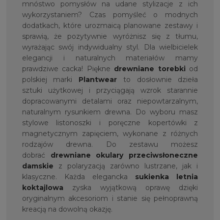
mnóstwo pomysłów na udane stylizacje z ich
wykorzystaniem? Czas pomyśleć o modnych
dodatkach, które urozmaicą planowane zestawy i
sprawią, że pozytywnie wyróżnisz się z tłumu,
wyrażając swój indywidualny styl. Dla wielbicielek
elegancji i naturalnych materiałów mamy
prawdziwe cacka! Piękne
drewniane torebki
od
polskiej marki
Plantwear
to dosłownie dzieła
sztuki użytkowej i przyciągają wzrok starannie
dopracowanymi detalami oraz niepowtarzalnym,
naturalnym rysunkiem drewna. Do wyboru masz
stylowe listonoszki i poręczne kopertówki z
magnetycznym zapięciem, wykonane z różnych
rodzajów drewna. Do zestawu możesz
dobrać
drewniane okulary przeciwsłoneczne
damskie
z polaryzacją zarówno lustrzane, jak i
klasyczne. Każda elegancka
sukienka letnia
koktajlowa
zyska wyjątkową oprawę dzięki
oryginalnym akcesoriom i stanie się pełnoprawną
kreacją na dowolną okazję.