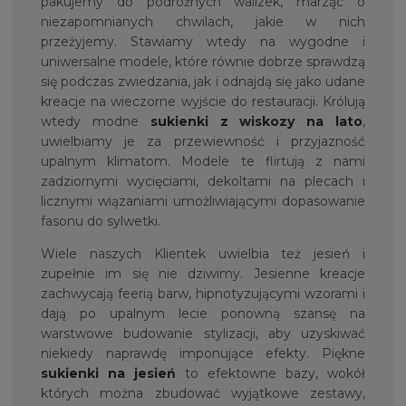
pakujemy do podróżnych walizek, marząc o
niezapomnianych chwilach, jakie w nich
przeżyjemy. Stawiamy wtedy na wygodne i
uniwersalne modele, które równie dobrze sprawdzą
się podczas zwiedzania, jak i odnajdą się jako udane
kreacje na wieczorne wyjście do restauracji. Królują
wtedy modne
sukienki z wiskozy na lato
,
uwielbiamy je za przewiewność i przyjazność
upalnym klimatom. Modele te flirtują z nami
zadziornymi wycięciami, dekoltami na plecach i
licznymi wiązaniami umożliwiającymi dopasowanie
fasonu do sylwetki.
Wiele naszych Klientek uwielbia też jesień i
zupełnie im się nie dziwimy. Jesienne kreacje
zachwycają feerią barw, hipnotyzującymi wzorami i
dają po upalnym lecie ponowną szansę na
warstwowe budowanie stylizacji, aby uzyskiwać
niekiedy naprawdę imponujące efekty. Piękne
sukienki na jesień
to efektowne bazy, wokół
których można zbudować wyjątkowe zestawy,