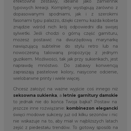
efektowne zestawy, idealne jako zamiennik
typowych kreacji. Komplety występują zarówno z
dopasowanymi spodniami, jak i z szerokimi
fasonami typu palazzo, dzięki czemu każda kobieta
znajdzie wśród nich krój odpowiedni dla swojej
sylwetki. Jeśli chodzi o górną część garnituru,
możesz postawić na dwurzędową marynarkę
nawiązującą subtelnie do stylu retro lub na
nowoczesną taliowaną propozycję z jednym
guzikiem. Możliwości, tak jak przy sukienkach, jest
naprawdę mnóstwo. Do zabawy konwencją
zapraszają pastelowe kolory, nasycone odcienie,
wielobarwne printy i wiele więcej.
Chcesz założyć na ważne wyjście coś innego niż
seksowna sukienka
, a
letnie garnitury damskie
to jednak nie do końca Twoja bajka? Postaw na
jeszcze inne rozwiązanie:
kombinezon elegancki
święci modowe sukcesy już od kilku sezonów i nic
nie wskazuje na to, aby miał w najbliższych latach
zejść z piedestału trendów. To gotowy sposób na