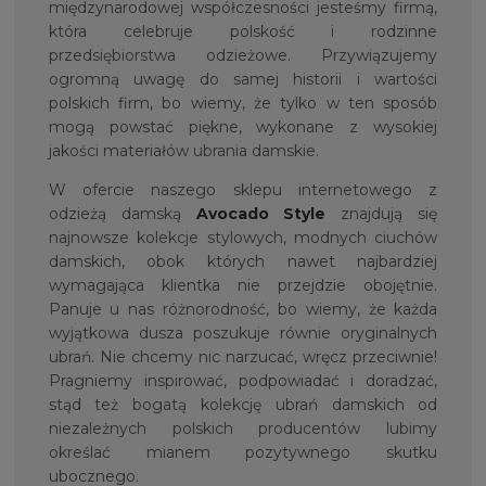
międzynarodowej współczesności jesteśmy firmą,
która celebruje polskość i rodzinne
przedsiębiorstwa odzieżowe. Przywiązujemy
ogromną uwagę do samej historii i wartości
polskich firm, bo wiemy, że tylko w ten sposób
mogą powstać piękne, wykonane z wysokiej
jakości materiałów ubrania damskie.
W ofercie naszego sklepu internetowego z
odzieżą damską
Avocado Style
znajdują się
najnowsze kolekcje stylowych, modnych ciuchów
damskich, obok których nawet najbardziej
wymagająca klientka nie przejdzie obojętnie.
Panuje u nas różnorodność, bo wiemy, że każda
wyjątkowa dusza poszukuje równie oryginalnych
ubrań. Nie chcemy nic narzucać, wręcz przeciwnie!
Pragniemy inspirować, podpowiadać i doradzać,
stąd też bogatą kolekcję ubrań damskich od
niezależnych polskich producentów lubimy
określać mianem pozytywnego skutku
ubocznego.