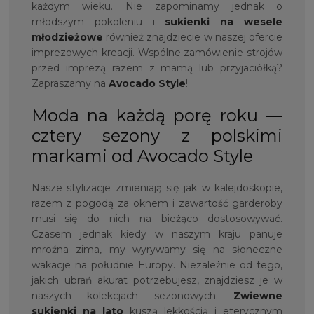
każdym wieku. Nie zapominamy jednak o
młodszym pokoleniu i
sukienki na wesele
młodzieżowe
również znajdziecie w naszej ofercie
imprezowych kreacji. Wspólne zamówienie strojów
przed imprezą razem z mamą lub przyjaciółką?
Zapraszamy na
Avocado Style
!
Moda na każdą porę roku —
cztery sezony z polskimi
markami od Avocado Style
Nasze stylizacje zmieniają się jak w kalejdoskopie,
razem z pogodą za oknem i zawartość garderoby
musi się do nich na bieżąco dostosowywać.
Czasem jednak kiedy w naszym kraju panuje
mroźna zima, my wyrywamy się na słoneczne
wakacje na południe Europy. Niezależnie od tego,
jakich ubrań akurat potrzebujesz, znajdziesz je w
naszych kolekcjach sezonowych.
Zwiewne
sukienki na lato
kuszą lekkością i eterycznym