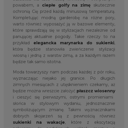
powabem, a
ciepłe golfy
na zimę
skutecznie
ochronią Cię przed każdą minusową temperaturą.
Kompletując modną garderobę na różne pory,
warto również wyposażyć ją w bazowe elementy,
które sprawdzają się w stylizacjach niezależnie od
panującej aktualnie pogody. Takie rzeczy to na
przykład
elegancka marynarka do sukienki
,
która będzie stanowiła zwieńczenie stylizacji
wiosną i jedną z warstw zimą, a za każdym razem
będzie tak samo istotna.
Moda towarzyszy nam podczas każdej z pór roku,
wyznaczając niejako jej granice. Po długich
zimnych miesiącach z utęsknieniem czekamy, aż
będzie można wreszcie założyć
płaszcz wiosenny
i cieszyć się pierwszymi, ostrymi promieniami
słońca w stylowym wydaniu, jednoznacznie
symbolizującym zmianę. Takimi wyznacznikami
dobrych skojarzeń są z pewnością również
sukienki na wakacje
, które z ekscytacją