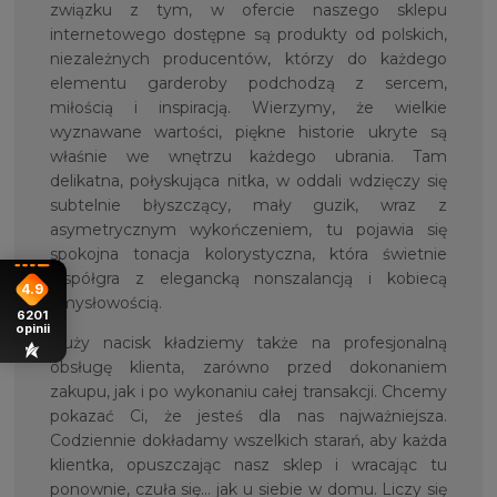
związku z tym, w ofercie naszego sklepu
internetowego dostępne są produkty od polskich,
niezależnych producentów, którzy do każdego
elementu garderoby podchodzą z sercem,
miłością i inspiracją. Wierzymy, że wielkie
wyznawane wartości, piękne historie ukryte są
właśnie we wnętrzu każdego ubrania. Tam
delikatna, połyskująca nitka, w oddali wdzięczy się
subtelnie błyszczący, mały guzik, wraz z
asymetrycznym wykończeniem, tu pojawia się
spokojna tonacja kolorystyczna, która świetnie
współgra z elegancką nonszalancją i kobiecą
4.9
zmysłowością.
6201
opinii
Duży nacisk kładziemy także na profesjonalną
obsługę klienta, zarówno przed dokonaniem
zakupu, jak i po wykonaniu całej transakcji. Chcemy
pokazać Ci, że jesteś dla nas najważniejsza.
Codziennie dokładamy wszelkich starań, aby każda
klientka, opuszczając nasz sklep i wracając tu
ponownie, czuła się… jak u siebie w domu. Liczy się