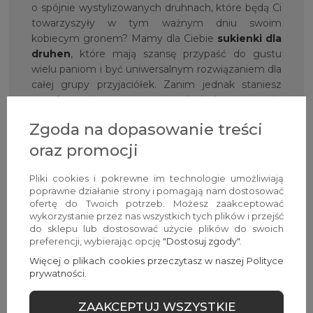
o spójnie wystylizowanych druhnach, które będą Ci
towarzyszyły w tym ważnym dniu swoim
kobiecym gronem? Mamy dla Ciebie
sukienki dla
druhen
, które mają szansę przypaść do gustu
wielu paniom i być uniwersalnym rozwiązaniem dla
całej grupy przyjaciółek. Zanim jednak staniesz
przed ołtarzem, zorganizujecie pewnie
niezapomniany wieczór zabaw i na tę okazję mamy
Zgoda na dopasowanie treści
dla Was kolekcję
sukienka na wieczór panieński
w imprezowej odsłonie. Niezależnie od okazji,
oraz promocji
z
Avocado Style
będziesz czuła się pięknie,
kobieco i po prostu zjawiskowo!
Pliki cookies i pokrewne im technologie umożliwiają
poprawne działanie strony i pomagają nam dostosować
ofertę do Twoich potrzeb. Możesz zaakceptować
Nie tylko sukienki mają
wykorzystanie przez nas wszystkich tych plików i przejść
znaczenie — Avocado Style w
do sklepu lub dostosować użycie plików do swoich
preferencji, wybierając opcję
"Dostosuj zgody"
.
różnorodnym wydaniu!
Więcej o plikach cookies przeczytasz w naszej Polityce
prywatności.
Jak mogłaś już zauważyć, zresztą słusznie, na
naszych wirtualnych półkach sklepowych znajdują
ZAAKCEPTUJ WSZYSTKIE
się nie tylko piękne sukienki, eleganckie,