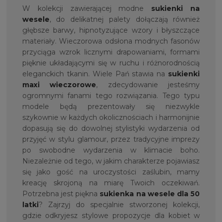
W kolekcji zawierającej modne
sukienki na
wesele
, do delikatnej palety dołączają również
głębsze barwy, hipnotyzujące wzory i błyszczące
materiały. Wieczorowa odsłona modnych fasonów
przyciąga wzrok licznymi drapowaniami, formami
pięknie układającymi się w ruchu i różnorodnością
eleganckich tkanin. Wiele Pań stawia na
sukienki
maxi wieczorowe
, zdecydowanie jesteśmy
ogromnymi fanami tego rozwiązania. Tego typu
modele będą prezentowały się niezwykle
szykownie w każdych okolicznościach i harmonijnie
dopasują się do dowolnej stylistyki wydarzenia od
przyjęć w stylu glamour, przez tradycyjne imprezy
po swobodne wydarzenia w klimacie boho.
Niezależnie od tego, w jakim charakterze pojawiasz
się jako gość na uroczystości zaślubin, mamy
kreację skrojoną na miarę Twoich oczekiwań.
Potrzebna jest piękna
sukienka na
wesele dla 50
latki
? Zajrzyj do specjalnie stworzonej kolekcji,
gdzie odkryjesz stylowe propozycje dla kobiet w