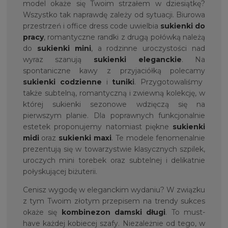
model okaże się Twoim strzałem w dziesiątkę?
Wszystko tak naprawdę zależy od sytuacji. Biurowa
przestrzeń i office dress code uwielbia
sukienki do
pracy
, romantyczne randki z drugą połówką należą
do
sukienki mini
, a rodzinne uroczystości nad
wyraz szanują
sukienki eleganckie
. Na
spontaniczne kawy z przyjaciółką polecamy
sukienki codzienne
i
tunik
i
. Przygotowaliśmy
także subtelną, romantyczną i zwiewną kolekcję, w
której sukienki sezonowe wdzięczą się na
pierwszym planie. Dla poprawnych funkcjonalnie
estetek proponujemy natomiast piękne
sukienki
midi
oraz
sukienki maxi
. Te modele fenomenalnie
prezentują się w towarzystwie klasycznych szpilek,
uroczych mini torebek oraz subtelnej i delikatnie
połyskującej biżuterii.
Cenisz wygodę w eleganckim wydaniu? W związku
z tym Twoim złotym przepisem na trendy sukces
okaże się
kombinezon damski długi
. To must-
have każdej kobiecej szafy. Niezależnie od tego, w