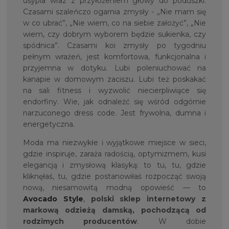
usypia wraz z przyłożeniem głowy do poduszki.
Czasami szaleńczo ogarnia zmysły - „Nie mam się
w co ubrać”, „Nie wiem, co na siebie założyć”, „Nie
wiem, czy dobrym wyborem będzie sukienka, czy
spódnica”. Czasami koi zmysły po tygodniu
pełnym wrażeń, jest komfortowa, funkcjonalna i
przyjemna w dotyku. Lubi poleniuchować na
kanapie w domowym zaciszu. Lubi też poskakać
na sali fitness i wyzwolić niecierpliwiące się
endorfiny. Wie, jak odnaleźć się wśród odgórnie
narzuconego dress code. Jest frywolna, dumna i
energetyczna.
Moda ma niezwykłe i wyjątkowe miejsce w sieci,
gdzie inspiruje, zaraża radością, optymizmem, kusi
elegancją i zmysłową klasyką: to tu, tu, gdzie
kliknęłaś, tu, gdzie postanowiłaś rozpocząć swoją
nową, niesamowitą modną opowieść — to
Avocado Style
,
polski sklep internetowy z
markową odzieżą damską, pochodzącą od
rodzimych producentów
. W dobie