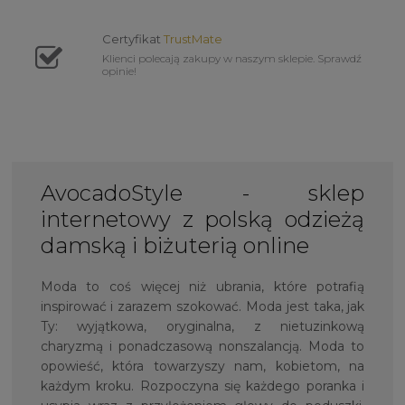
Certyfikat
TrustMate
Klienci polecają zakupy w naszym sklepie. Sprawdź
opinie!
AvocadoStyle - sklep
internetowy z polską odzieżą
damską i biżuterią online
Moda to coś więcej niż ubrania, które potrafią
inspirować i zarazem szokować. Moda jest taka, jak
Ty: wyjątkowa, oryginalna, z nietuzinkową
charyzmą i ponadczasową nonszalancją. Moda to
opowieść, która towarzyszy nam, kobietom, na
każdym kroku. Rozpoczyna się każdego poranka i