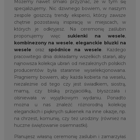
Możemy nawet śmiało przyznać, że w tym się
specjalizujemy. Nic dziwnego bowiem, w naszym
zespole goszczą trendy eksperci, którzy zawsze
chętnie pozostawią inspirację w miejscach, w
których je odkryjesz. Na ceremonię zaślubin
proponujemy więc
sukienki na wesele
,
kombinezony na wesele
,
eleganckie bluzki na
wesele
oraz
spódnice na wesele
. Każdego
pracowitego dnia dokładamy wszelkich starań, aby
najnowsza kolekcja ubrań od niezależnych polskich
producentów była starannie wyselekcjonowana.
Pragniemy bowiem, aby każda kobieta na weselu,
niezależnie od tego czy jest świadkiem, siostrą,
mamą, czy bliską przyjaciółką, błyszczała i
olśniewała w wyjątkowym wydaniu. Ponadto
można u nas znaleźć różnorodną kolekcję
eleganckich i pięknych sukienek na inne okazje, np.
na chrzest, komunię, czy też urodziny (również na
huczne świętowanie osiemnastki).
Planujesz własną ceremonię zaślubin i zamarzyłaś