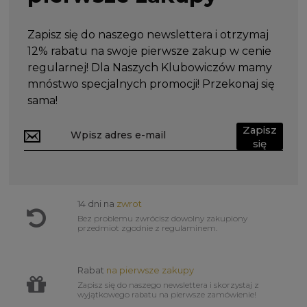
Zapisz się do naszego newslettera i otrzymaj
12% rabatu na swoje pierwsze zakup w cenie
regularnej! Dla Naszych Klubowiczów mamy
mnóstwo specjalnych promocji! Przekonaj się
sama!
Zapisz
się
14 dni na
zwrot
Bez problemu zwrócisz dowolny zakupiony
przedmiot zgodnie z regulaminem.
Rabat
na pierwsze zakupy
Zapisz się do naszego newslettera i skorzystaj z
wyjątkowego rabatu na pierwsze zamówienie!