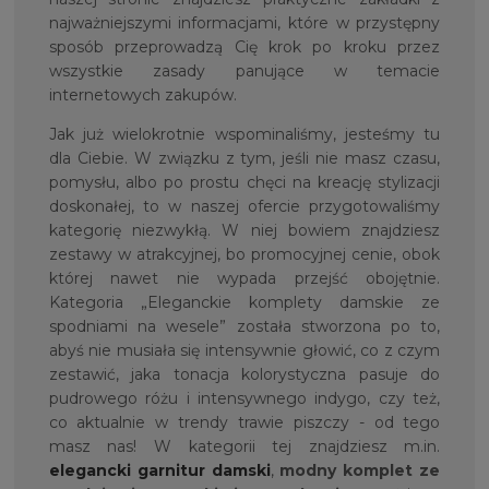
najważniejszymi informacjami, które w przystępny
sposób przeprowadzą Cię krok po kroku przez
wszystkie zasady panujące w temacie
internetowych zakupów.
Jak już wielokrotnie wspominaliśmy, jesteśmy tu
dla Ciebie. W związku z tym, jeśli nie masz czasu,
pomysłu, albo po prostu chęci na kreację stylizacji
doskonałej, to w naszej ofercie przygotowaliśmy
kategorię niezwykłą. W niej bowiem znajdziesz
zestawy w atrakcyjnej, bo promocyjnej cenie, obok
której nawet nie wypada przejść obojętnie.
Kategoria „Eleganckie komplety damskie ze
spodniami na wesele” została stworzona po to,
abyś nie musiała się intensywnie głowić, co z czym
zestawić, jaka tonacja kolorystyczna pasuje do
pudrowego różu i intensywnego indygo, czy też,
co aktualnie w trendy trawie piszczy - od tego
masz nas! W kategorii tej znajdziesz m.in.
elegancki garnitur damski
,
modny komplet ze