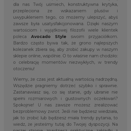
dla nas Twój uśmiech, konstruktywna krytyka,
przepleciona ze wskazaniem plusów i
uwypukleniem tego, co możemy ulepszyć, abyś
zawsze była usatysfakcjonowana. Dzięki naszym
wartościom i wyjątkowej filozofii wiele klientek
poleca
Avocado Style
swoim przyjaciółkom.
Bardzo często bywa tak, że grono najlepszych
koleżanek zbiera się, aby zrobić zakupy w naszym
sklepie online, wspólnie. O to właśnie nam chodziło:
o celebrację momentów niezwykłych, w trendy
otoczeniu!
Wiemy, że czas jest aktualną wartością nadrzędną.
Wszędzie pragniemy dotrzeć szybko i sprawnie.
Zastanawiasz się, co się stanie, gdy ubranie nie
spełni rozmiarowych i gustownych oczekiwań?
Spokojnie! U nas zawsze możesz zrealizować
bezproblemowy zwrot. Jeśli nie będziesz wiedziała,
jak to zrobić lub będziesz miała trendy pytania, to
wiedz, że jesteśmy tutaj do Twojej dyspozycji. Na
naszej stronie znajdziesz praktyczne zakładki z