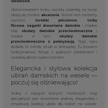
ołówkowe
.
Ukoronowaniem looku, swoistą wisienką na torcie
okażą się modne
akcesoria
. Wśród nich możemy
wyróżnić
torebki płócienne
,
torby
filcowe
,
zegarki drewniane damskie
i męskie
oraz
okulary damskie przeciwsłoneczne
i
męskie w tym
okulary damskie
przeciwsłoneczne z polaryzacją
. Tego typu
dodatki to trendy strzał w dziesiątkę. Tu bowiem
funkcjonalność flirtuje z pięknymi zdobieniami i
wysokiej jakości wykończeniem.
Elegancka i stylowa kolekcja
ubrań damskich na wesele —
poczuj się olśniewająco!
Jedną z naszych licznych modowych misji
specjalnych jest stworzenie pięknej, eleganckiej i
zmysłowej kolekcji ubrań dla kobiet na wesele.