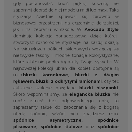
gdy postanowiłaś kupić piękną koszulę, nie
zapomnij dobrać do niej modelu midi lub maxi. Taka
stylizacja świetnie sprawdzi się zarówno w
biznesowej przestrzeni, na egzaminie dojrzałości,
jak i na zebraniu w szkole. W
Avocado Style
dominuje kolekcja ponadczasowa, dzięki której
stworzysz różnorodne stylizacje na każdą okazję.
Na wirtualnych półkach sklepowych wdzięczą się
niezwykłe fasony i modne tonacje kolorystyczne,
które subtelnie podkreślą atuty Twojej sylwetki. W
najnowszej kolekcji ubrań dla kobiet dostępne są
m.in.
bluzki koronkowe
,
bluzki z długim
rękawem
,
bluzki z odkrytymi ramionami
, czy też
aktualnie szalenie pożądane
bluzki hiszpanki
.
Skoro wspominaliśmy, że
elegancka bluzka
nie
może istnieć bez odpowiedniego dołu, to
zapraszamy także do zapoznania się z bogatą
ofertą spódnic, wśród nich znajdziesz m.in.
spódnice asymetryczne
,
spódnice
plisowane
,
spódnice tiulowe
oraz
spódnice