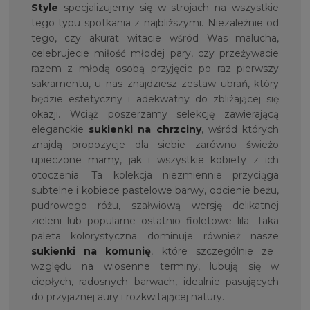
Style
specjalizujemy się w strojach na wszystkie
tego typu spotkania z najbliższymi. Niezależnie od
tego, czy akurat witacie wśród Was malucha,
celebrujecie miłość młodej pary, czy przeżywacie
razem z młodą osobą przyjęcie po raz pierwszy
sakramentu, u nas znajdziesz zestaw ubrań, który
będzie estetyczny i adekwatny do zbliżającej się
okazji. Wciąż poszerzamy selekcję zawierającą
eleganckie
sukienki na chrzciny
, wśród których
znajdą propozycje dla siebie zarówno świeżo
upieczone mamy, jak i wszystkie kobiety z ich
otoczenia. Ta kolekcja niezmiennie przyciąga
subtelne i kobiece pastelowe barwy, odcienie beżu,
pudrowego różu, szałwiową wersję delikatnej
zieleni lub popularne ostatnio fioletowe lila. Taka
paleta kolorystyczna dominuje również nasze
sukienki na komunię
, które szczególnie ze
względu na wiosenne terminy, lubują się w
ciepłych, radosnych barwach, idealnie pasujących
do przyjaznej aury i rozkwitającej natury.