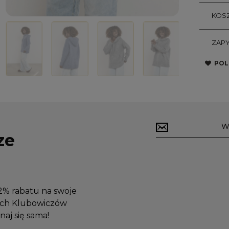
KOSZ
ZAPY
POL
ze
12% rabatu na swoje
zych Klubowiczów
aj się sama!