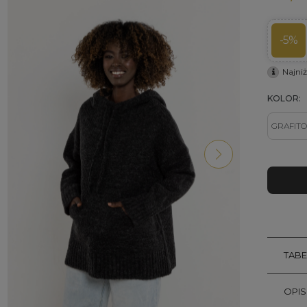
-5%
Najni
KOLOR:
TAB
OPI