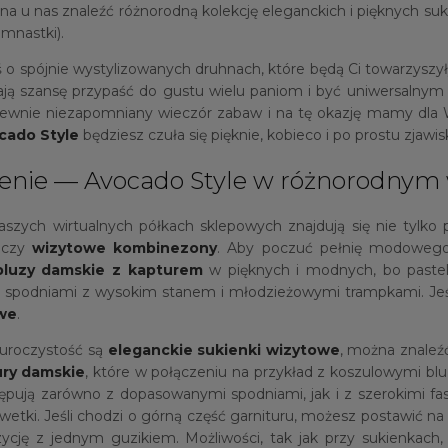
u nas znaleźć różnorodną kolekcję eleganckich i pięknych sukie
mnastki).
aś o spójnie wystylizowanych druhnach, które będą Ci towarz
ają szansę przypaść do gustu wielu paniom i być uniwersalnym 
 pewnie niezapomniany wieczór zabaw i na tę okazję mamy dla
cado Style
będziesz czuła się pięknie, kobieco i po prostu zjawi
czenie — Avocado Style w różnorodnym
aszych wirtualnych półkach sklepowych znajdują się nie tylko 
czy
wizytowe kombinezony
. Aby poczuć pełnię modowego s
bluzy damskie z kapturem
w pięknych i modnych, bo pastel
e spodniami z wysokim stanem i młodzieżowymi trampkami. Jeśl
we
.
 uroczystość są
eleganckie
sukienki wizytowe
, można znaleź
ury damskie
, które w połączeniu na przykład z koszulowymi bl
ępują zarówno z dopasowanymi spodniami, jak i z szerokimi fa
ylwetki. Jeśli chodzi o górną część garnituru, możesz postawić
zycję z jednym guzikiem. Możliwości, tak jak przy sukienka