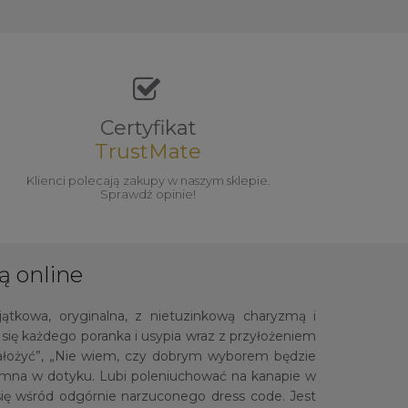
Certyfikat
TrustMate
Klienci polecają zakupy w naszym sklepie.
Sprawdź opinie!
ą online
jątkowa, oryginalna, z nietuzinkową charyzmą i
ię każdego poranka i usypia wraz z przyłożeniem
założyć”, „Nie wiem, czy dobrym wyborem będzie
jemna w dotyku. Lubi poleniuchować na kanapie w
ć się wśród odgórnie narzuconego dress code. Jest