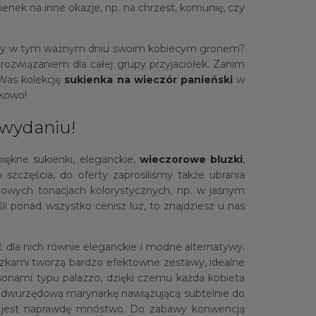
nek na inne okazje, np. na chrzest, komunię, czy
yszyły w tym ważnym dniu swoim kobiecym gronem?
rozwiązaniem dla całej grupy przyjaciółek. Zanim
 Was kolekcję
sukienka na wieczór panieński
w
skowo!
 wydaniu!
piękne sukienki, eleganckie,
wieczorowe bluzki
,
zczęścia, do oferty zaprosiliśmy także ubrania
owych tonacjach kolorystycznych, np. w jasnym
i ponad wszystko cenisz luz, to znajdziesz u nas
ć dla nich równie eleganckie i modne alternatywy.
uzkami tworzą bardzo efektowne zestawy, idealne
sonami typu palazzo, dzięki czemu każda kobieta
 na dwurzędową marynarkę nawiązującą subtelnie do
ch, jest naprawdę mnóstwo. Do zabawy konwencją