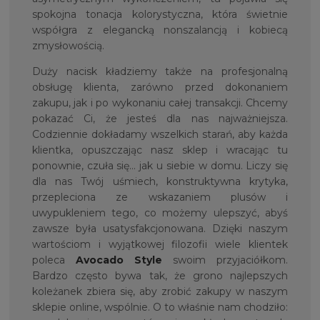
spokojna tonacja kolorystyczna, która świetnie
współgra z elegancką nonszalancją i kobiecą
zmysłowością.
Duży nacisk kładziemy także na profesjonalną
obsługę klienta, zarówno przed dokonaniem
zakupu, jak i po wykonaniu całej transakcji. Chcemy
pokazać Ci, że jesteś dla nas najważniejsza.
Codziennie dokładamy wszelkich starań, aby każda
klientka, opuszczając nasz sklep i wracając tu
ponownie, czuła się… jak u siebie w domu. Liczy się
dla nas Twój uśmiech, konstruktywna krytyka,
przepleciona ze wskazaniem plusów i
uwypukleniem tego, co możemy ulepszyć, abyś
zawsze była usatysfakcjonowana. Dzięki naszym
wartościom i wyjątkowej filozofii wiele klientek
poleca
Avocado Style
swoim przyjaciółkom.
Bardzo często bywa tak, że grono najlepszych
koleżanek zbiera się, aby zrobić zakupy w naszym
sklepie online, wspólnie. O to właśnie nam chodziło: