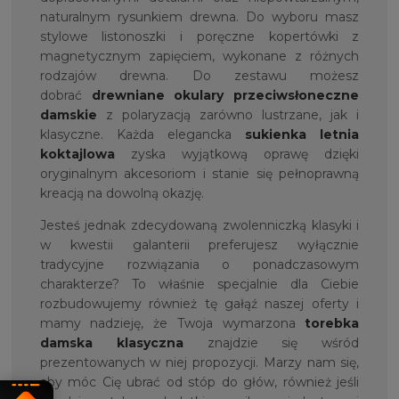
naturalnym rysunkiem drewna. Do wyboru masz
stylowe listonoszki i poręczne kopertówki z
magnetycznym zapięciem, wykonane z różnych
rodzajów drewna. Do zestawu możesz
dobrać
drewniane okulary przeciwsłoneczne
damskie
z polaryzacją zarówno lustrzane, jak i
klasyczne. Każda elegancka
sukienka letnia
koktajlowa
zyska wyjątkową oprawę dzięki
oryginalnym akcesoriom i stanie się pełnoprawną
kreacją na dowolną okazję.
Jesteś jednak zdecydowaną zwolenniczką klasyki i
w kwestii galanterii preferujesz wyłącznie
tradycyjne rozwiązania o ponadczasowym
charakterze? To właśnie specjalnie dla Ciebie
rozbudowujemy również tę gałąź naszej oferty i
mamy nadzieję, że Twoja wymarzona
torebka
damska klasyczna
znajdzie się wśród
prezentowanych w niej propozycji. Marzy nam się,
aby móc Cię ubrać od stóp do głów, również jeśli