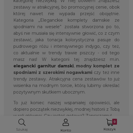
kategorię niezwykłą. W niej bowiem znajdziesz
zestawy w atrakcyjnej, bo promocyjnej cenie, obok
której nawet nie wypada przejść obojętnie.
Kategoria „Eleganckie komplety damskie ze
spodniami na wesele” została stworzona po to,
abyś nie musiała się intensywnie głowić, co z czym
zestawić, jaka tonacja kolorystyczna pasuje do
pudrowego różu i intensywnego indygo, czy też,
co aktualnie w trendy trawie piszczy - od tego
masz nas! W kategorii tej znajdziesz m.in.
elegancki garnitur damski
,
modny komplet ze
spodniami z szerokimi nogawkami
czy też inne
trendy zestawy. Atrakcyjna cena zestawów to już
wisienka na modnym torcie, którą lubimy określać
pozytywnym skutkiem ubocznym.
To już koniec naszej wspaniałej opowieści, ale
dopiero początek niezwykłej, modnej historii z Tobą
w roli głównej. Czy jesteś gotowa? Zapraszamy!
Koszyk
Szukaj
Konto