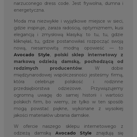
narzuconego dress code. Jest frywolna, dumna i
energetyczna.
Moda ma niezwykłe i wyjątkowe miejsce w sieci,
gdzie inspiruje, zaraża radością, optymizmem, kusi
elegancją i zmysłową klasyką: to tu, tu, gdzie
kliknęłaś, tu, gdzie postanowiłaś rozpocząć swoją
nową, niesamowitą modną opowieść — to
Avocado Style
,
polski sklep internetowy z
markową odzieżą damską, pochodzącą od
rodzimych producentów
. W dobie
międzynarodowej współczesności jesteśmy firmą,
która celebruje polskość i rodzinne
przedsiębiorstwa odzieżowe. Przywiązujemy
ogromną uwagę do samej historii i wartości
polskich firm, bo wiemy, że tylko w ten sposób
mogą powstać piękne, wykonane z wysokiej
jakości materiałów ubrania damskie.
W ofercie naszego sklepu internetowego z
odzieżą damską
Avocado Style
znajdują się