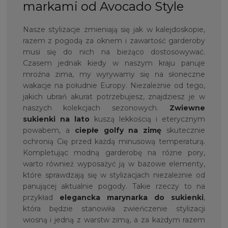
markami od Avocado Style
Nasze stylizacje zmieniają się jak w kalejdoskopie,
razem z pogodą za oknem i zawartość garderoby
musi się do nich na bieżąco dostosowywać.
Czasem jednak kiedy w naszym kraju panuje
mroźna zima, my wyrywamy się na słoneczne
wakacje na południe Europy. Niezależnie od tego,
jakich ubrań akurat potrzebujesz, znajdziesz je w
naszych kolekcjach sezonowych.
Zwiewne
sukienki na lato
kuszą lekkością i eterycznym
powabem, a
ciepłe golfy
na zimę
skutecznie
ochronią Cię przed każdą minusową temperaturą.
Kompletując modną garderobę na różne pory,
warto również wyposażyć ją w bazowe elementy,
które sprawdzają się w stylizacjach niezależnie od
panującej aktualnie pogody. Takie rzeczy to na
przykład
elegancka marynarka do sukienki
,
która będzie stanowiła zwieńczenie stylizacji
wiosną i jedną z warstw zimą, a za każdym razem