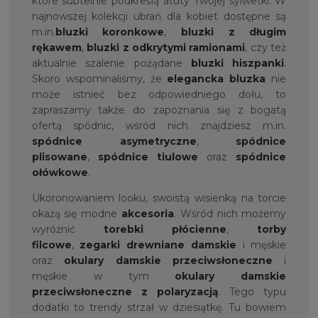
które subtelnie podkreślą atuty Twojej sylwetki. W
najnowszej kolekcji ubrań dla kobiet dostępne są
m.in.
bluzki koronkowe
,
bluzki z długim
rękawem
,
bluzki z odkrytymi ramionami
, czy też
aktualnie szalenie pożądane
bluzki hiszpanki
.
Skoro wspominaliśmy, że
elegancka bluzka
nie
może istnieć bez odpowiedniego dołu, to
zapraszamy także do zapoznania się z bogatą
ofertą spódnic, wśród nich znajdziesz m.in.
spódnice asymetryczne
,
spódnice
plisowane
,
spódnice tiulowe
oraz
spódnice
ołówkowe
.
Ukoronowaniem looku, swoistą wisienką na torcie
okażą się modne
akcesoria
. Wśród nich możemy
wyróżnić
torebki płócienne
,
torby
filcowe
,
zegarki drewniane damskie
i męskie
oraz
okulary damskie przeciwsłoneczne
i
męskie w tym
okulary damskie
przeciwsłoneczne z polaryzacją
. Tego typu
dodatki to trendy strzał w dziesiątkę. Tu bowiem