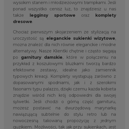
wysokim stanem i młodzieżowymi trampkami. Jeśli
ponad wszystko cenisz luz, to znajdziesz u nas
także
legginsy sportowe
oraz
komplety
dresowe
.
Chociaż pierwszym skojarzeniem ze stylizacją na
uroczystość są
eleganckie
sukienki wizytowe
,
można znaleźć dla nich równie eleganckie i modne
alternatywy. Nasze Klientki chętnie i często sięgają
po
garnitury damskie
, które w połączeniu na
przykład z koszulowymi bluzkami tworzą bardzo
efektowne zestawy, idealne jako zamiennik
typowych kreacji. Komplety występują zarówno z
dopasowanymi spodniami, jak i z szerokimi
fasonami typu palazzo, dzięki czemu każda kobieta
znajdzie wśród nich krój odpowiedni dla swojej
sylwetki. Jeśli chodzi o górną część garnituru,
możesz postawić na dwurzędową marynarkę
nawiązującą subtelnie do stylu retro lub na
nowoczesną taliowaną propozycję z jednym
guzikiem. Możliwości, tak jak przy sukienkach, jest