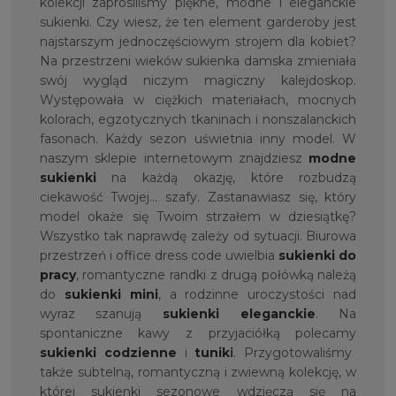
kolekcji zaprosiliśmy piękne, modne i eleganckie
sukienki. Czy wiesz, że ten element garderoby jest
najstarszym jednoczęściowym strojem dla kobiet?
Na przestrzeni wieków sukienka damska zmieniała
swój wygląd niczym magiczny kalejdoskop.
Występowała w ciężkich materiałach, mocnych
kolorach, egzotycznych tkaninach i nonszalanckich
fasonach. Każdy sezon uświetnia inny model. W
naszym sklepie internetowym znajdziesz
modne
sukienki
na każdą okazję, które rozbudzą
ciekawość Twojej… szafy. Zastanawiasz się, który
model okaże się Twoim strzałem w dziesiątkę?
Wszystko tak naprawdę zależy od sytuacji. Biurowa
przestrzeń i office dress code uwielbia
sukienki do
pracy
, romantyczne randki z drugą połówką należą
do
sukienki mini
, a rodzinne uroczystości nad
wyraz szanują
sukienki eleganckie
. Na
spontaniczne kawy z przyjaciółką polecamy
sukienki codzienne
i
tunik
i
. Przygotowaliśmy
także subtelną, romantyczną i zwiewną kolekcję, w
której sukienki sezonowe wdzięczą się na