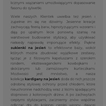
licznymi wiązaniami umożliwiającymi dopasowanie
fasonu do sylwetki.
Wiele naszych Klientek uwielbia też jesień i
zupełnie im się nie dziwimy. Jesienne kreacje
zachwycają feerią barw, hipnotyzującymi wzorami i
dają po upalnym lecie ponowną szansę na
warstwowe budowanie stylizacji, aby uzyskiwać
niekiedy naprawdę imponujące efekty. Piękne
sukienki na jesień
to efektowne bazy, wokół
których można zbudować wyjątkowe zestawy,
łącząc je z filcowymi kapeluszami z szerokim
rondem, ekstrawaganckimi kowbojkami i
skórzanymi lub zamszowymi kurteczkami.
Możliwości jest mnóstwo, a nasza
kolekcja
kardigany na jesień
doda do nich jeszcze
odrobinę stylowej ochrony przed chłodem, które
nieuchronnie nadchodzą wraz z liśćmi spadającymi
stopniowo z kolorowych drzew. A po zachwytach
ciepłymi stylizacjami, zaczniemy znów wspólnie
odliczać dni do kolejnej ciepłej wiosny, dającej