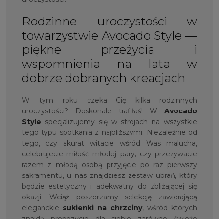
Rodzinne uroczystości w
towarzystwie Avocado Style —
piękne przeżycia i
wspomnienia na lata w
dobrze dobranych kreacjach
W tym roku czeka Cię kilka rodzinnych
uroczystości? Doskonale trafiłaś! W
Avocado
Style
specjalizujemy się w strojach na wszystkie
tego typu spotkania z najbliższymi. Niezależnie od
tego, czy akurat witacie wśród Was malucha,
celebrujecie miłość młodej pary, czy przeżywacie
razem z młodą osobą przyjęcie po raz pierwszy
sakramentu, u nas znajdziesz zestaw ubrań, który
będzie estetyczny i adekwatny do zbliżającej się
okazji. Wciąż poszerzamy selekcję zawierającą
eleganckie
sukienki na chrzciny
, wśród których
znajdą propozycje dla siebie zarówno świeżo