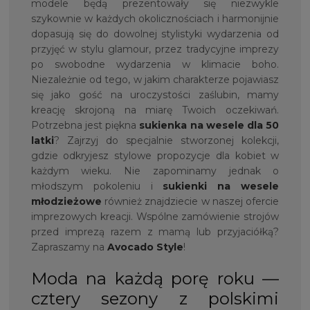
modele będą prezentowały się niezwykle
szykownie w każdych okolicznościach i harmonijnie
dopasują się do dowolnej stylistyki wydarzenia od
przyjęć w stylu glamour, przez tradycyjne imprezy
po swobodne wydarzenia w klimacie boho.
Niezależnie od tego, w jakim charakterze pojawiasz
się jako gość na uroczystości zaślubin, mamy
kreację skrojoną na miarę Twoich oczekiwań.
Potrzebna jest piękna
sukienka na
wesele dla 50
latki
? Zajrzyj do specjalnie stworzonej kolekcji,
gdzie odkryjesz stylowe propozycje dla kobiet w
każdym wieku. Nie zapominamy jednak o
młodszym pokoleniu i
sukienki na wesele
młodzieżowe
również znajdziecie w naszej ofercie
imprezowych kreacji. Wspólne zamówienie strojów
przed imprezą razem z mamą lub przyjaciółką?
Zapraszamy na
Avocado Style
!
Moda na każdą porę roku —
cztery sezony z polskimi