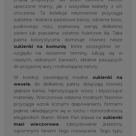
upieczone mamy, jak i wszystkie kobiety z ich
otoczenia. Ta kolekcja niezmiennie przyciąga
subtelne i kobiece pastelowe barwy, odcienie beżu,
pudrowego różu, szałwiową wersję delikatnej
zieleni lub popularne ostatnio fioletowe lila. Taka
paleta kolorystyczna dominuje również nasze
sukienki na komunię
, które szczególnie ze
względu na wiosenne terminy, lubują się w
ciepłych, radosnych barwach, idealnie pasujących
do przyjaznej aury i rozkwitającej natury.
W kolekcji zawierającej modne
sukienki na
wesele
, do delikatnej palety dołączają również
głębsze barwy, hipnotyzujące wzory i błyszczące
materiały. Wieczorowa odsłona modnych fasonów
przyciąga wzrok licznymi drapowaniami, formami
pięknie układającymi się w ruchu i różnorodnością
eleganckich tkanin. Wiele Pań stawia na
sukienki
maxi wieczorowe
, zdecydowanie jesteśmy
ogromnymi fanami tego rozwiązania. Tego typu