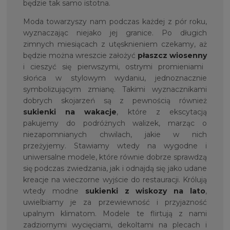
będzie tak samo istotna.
Moda towarzyszy nam podczas każdej z pór roku,
wyznaczając niejako jej granice. Po długich
zimnych miesiącach z utęsknieniem czekamy, aż
będzie można wreszcie założyć
płaszcz wiosenny
i cieszyć się pierwszymi, ostrymi promieniami
słońca w stylowym wydaniu, jednoznacznie
symbolizującym zmianę. Takimi wyznacznikami
dobrych skojarzeń są z pewnością również
sukienki na wakacje
, które z ekscytacją
pakujemy do podróżnych walizek, marząc o
niezapomnianych chwilach, jakie w nich
przeżyjemy. Stawiamy wtedy na wygodne i
uniwersalne modele, które równie dobrze sprawdzą
się podczas zwiedzania, jak i odnajdą się jako udane
kreacje na wieczorne wyjście do restauracji. Królują
wtedy modne
sukienki z wiskozy na lato
,
uwielbiamy je za przewiewność i przyjazność
upalnym klimatom. Modele te flirtują z nami
zadziornymi wycięciami, dekoltami na plecach i