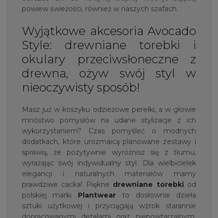
powiew świeżości, również w naszych szafach.
Wyjątkowe akcesoria Avocado
Style: drewniane torebki i
okulary przeciwsłoneczne z
drewna, ożyw swój styl w
nieoczywisty sposób!
Masz już w koszyku odzieżowe perełki, a w głowie
mnóstwo pomysłów na udane stylizacje z ich
wykorzystaniem? Czas pomyśleć o modnych
dodatkach, które urozmaicą planowane zestawy i
sprawią, że pozytywnie wyróżnisz się z tłumu,
wyrażając swój indywidualny styl. Dla wielbicielek
elegancji i naturalnych materiałów mamy
prawdziwe cacka! Piękne
drewniane torebki
od
polskiej marki
Plantwear
to dosłownie dzieła
sztuki użytkowej i przyciągają wzrok starannie
dopracowanymi detalami oraz niepowtarzalnym,