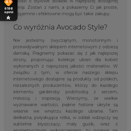
chodzi o stylowe dodatki w najlepszej dostępnej
4.9
wersji. Zostań z nami, a pokażemy Ci jak proste,
6198
opinii
przyjemne i efektowne mogą być takie zakupy.
Co wyróżnia Avocado Style?
Nie jesteśmy zwyczajnym, monotonnym i
przewidywalnym sklepem internetowym z odzieżą
damską. Pragniemy pokazać się z jak najlepszej
strony, proponując kolekcje ubrań dla kobiet
wykonanych z najwyższej jakości materiałów. W
związku z tym, w ofercie naszego sklepu
internetowego dostępne są produkty od polskich,
niezależnych producentów, którzy do każdego
elementu garderoby podchodzą z sercem,
miłością i inspiracją. Wierzymy, że wielkie
wyznawane wartości, piękne historie ukryte są
właśnie we wnętrzu każdego ubrania. Tam
delikatna, połyskująca nitka, w oddali wdzięczy się
subtelnie błyszczący, mały guzik, wraz z
asymetrycznym wykończeniem, tu pojawia się