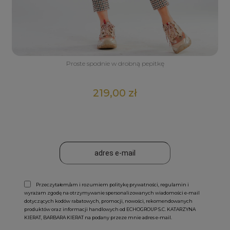
Proste spodnie w drobną pepitkę
219,00 zł
Przeczytałem/am i rozumiem politykę prywatności, regulamin i
wyrażam zgodę na otrzymywanie spersonalizowanych wiadomości e-mail
dotyczących kodów rabatowych, promocji, nowości, rekomendowanych
produktów oraz informacji handlowych od ECHOGROUP S.C. KATARZYNA
KIERAT, BARBARA KIERAT na podany przeze mnie adres e-mail.