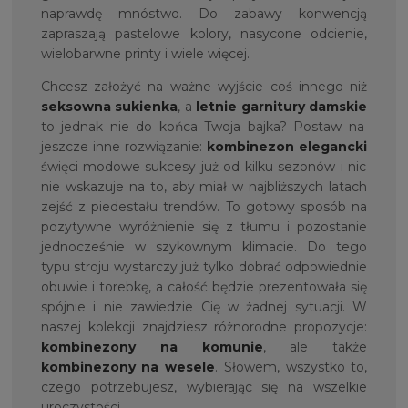
naprawdę mnóstwo. Do zabawy konwencją
zapraszają pastelowe kolory, nasycone odcienie,
wielobarwne printy i wiele więcej.
Chcesz założyć na ważne wyjście coś innego niż
seksowna sukienka
, a
letnie garnitury damskie
to jednak nie do końca Twoja bajka? Postaw na
jeszcze inne rozwiązanie:
kombinezon elegancki
święci modowe sukcesy już od kilku sezonów i nic
nie wskazuje na to, aby miał w najbliższych latach
zejść z piedestału trendów. To gotowy sposób na
pozytywne wyróżnienie się z tłumu i pozostanie
jednocześnie w szykownym klimacie. Do tego
typu stroju wystarczy już tylko dobrać odpowiednie
obuwie i torebkę, a całość będzie prezentowała się
spójnie i nie zawiedzie Cię w żadnej sytuacji. W
naszej kolekcji znajdziesz różnorodne propozycje:
kombinezony na komunie
, ale także
kombinezony na wesele
. Słowem, wszystko to,
czego potrzebujesz, wybierając się na wszelkie
uroczystości.