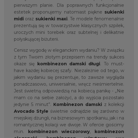
pierwszym planie. Dla poprawnych funkcjonalnie
estetek proponujemy natomiast piękne
sukienki
midi
oraz
sukienki maxi
. Te modele fenomenalnie
prezentują się w towarzystwie klasycznych szpilek,
uroczych mini torebek oraz subtelnej i delikatnie
połyskującej biżuterii.
Cenisz wygodę w eleganckim wydaniu? W związku
z tym Twoim złotym przepisem na trendy sukces
okaże się
kombinezon damski długi
. To must-
have każdej kobiecej szafy. Niezależnie od tego, w
jakim wydaniu się prezentuje, to zawsze wygląda
ponadczasowo, uniwersalnie, wręcz nieśmiertelnie.
Jest świetną odpowiedzią na kobiecą panikę - „Nie
mam co na siebie założyć, a do wyjścia pozostało
jedynie 5 minut”.
Kombinezon damski
z kolekcji
Avocado Style
świetnie odnajdzie się zarówno w
miejskiej dżungli, na biznesowym spotkaniu, jak i na
romantycznej kolacji we dwoje. W ofercie gościmy
m.in.
kombinezon wieczorowy
,
kombinezon