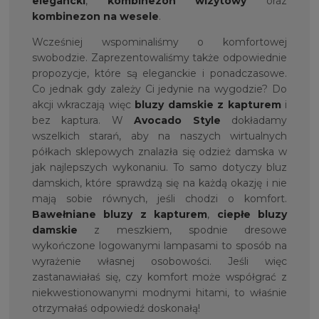
elegancki
,
kombinezon wizytowy
oraz
kombinezon na wesele
.
Wcześniej wspominaliśmy o komfortowej
swobodzie. Zaprezentowaliśmy także odpowiednie
propozycje, które są eleganckie i ponadczasowe.
Co jednak gdy zależy Ci jedynie na wygodzie? Do
akcji wkraczają więc
bluzy damskie z kapturem
i
bez kaptura. W
Avocado Style
dokładamy
wszelkich starań, aby na naszych wirtualnych
półkach sklepowych znalazła się odzież damska w
jak najlepszych wykonaniu. To samo dotyczy bluz
damskich, które sprawdzą się na każdą okazję i nie
mają sobie równych, jeśli chodzi o komfort.
Bawełniane bluzy z kapturem
,
ciepłe bluzy
damskie
z meszkiem, spodnie dresowe
wykończone logowanymi lampasami to sposób na
wyrażenie własnej osobowości. Jeśli więc
zastanawiałaś się, czy komfort może współgrać z
niekwestionowanymi modnymi hitami, to właśnie
otrzymałaś odpowiedź doskonałą!