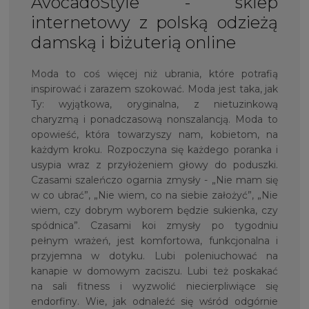
AvocadoStyle - sklep
internetowy z polską odzieżą
damską i biżuterią online
Moda to coś więcej niż ubrania, które potrafią
inspirować i zarazem szokować. Moda jest taka, jak
Ty: wyjątkowa, oryginalna, z nietuzinkową
charyzmą i ponadczasową nonszalancją. Moda to
opowieść, która towarzyszy nam, kobietom, na
każdym kroku. Rozpoczyna się każdego poranka i
usypia wraz z przyłożeniem głowy do poduszki.
Czasami szaleńczo ogarnia zmysły - „Nie mam się
w co ubrać”, „Nie wiem, co na siebie założyć”, „Nie
wiem, czy dobrym wyborem będzie sukienka, czy
spódnica”. Czasami koi zmysły po tygodniu
pełnym wrażeń, jest komfortowa, funkcjonalna i
przyjemna w dotyku. Lubi poleniuchować na
kanapie w domowym zaciszu. Lubi też poskakać
na sali fitness i wyzwolić niecierpliwiące się
endorfiny. Wie, jak odnaleźć się wśród odgórnie