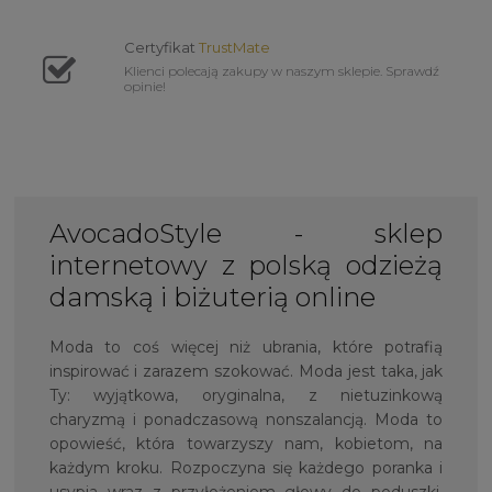
Certyfikat
TrustMate
Klienci polecają zakupy w naszym sklepie. Sprawdź
opinie!
AvocadoStyle - sklep
internetowy z polską odzieżą
damską i biżuterią online
Moda to coś więcej niż ubrania, które potrafią
inspirować i zarazem szokować. Moda jest taka, jak
Ty: wyjątkowa, oryginalna, z nietuzinkową
charyzmą i ponadczasową nonszalancją. Moda to
opowieść, która towarzyszy nam, kobietom, na
każdym kroku. Rozpoczyna się każdego poranka i