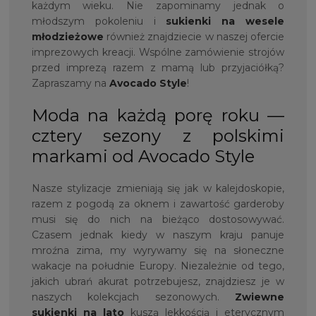
każdym wieku. Nie zapominamy jednak o
młodszym pokoleniu i
sukienki na wesele
młodzieżowe
również znajdziecie w naszej ofercie
imprezowych kreacji. Wspólne zamówienie strojów
przed imprezą razem z mamą lub przyjaciółką?
Zapraszamy na
Avocado Style
!
Moda na każdą porę roku —
cztery sezony z polskimi
markami od Avocado Style
Nasze stylizacje zmieniają się jak w kalejdoskopie,
razem z pogodą za oknem i zawartość garderoby
musi się do nich na bieżąco dostosowywać.
Czasem jednak kiedy w naszym kraju panuje
mroźna zima, my wyrywamy się na słoneczne
wakacje na południe Europy. Niezależnie od tego,
jakich ubrań akurat potrzebujesz, znajdziesz je w
naszych kolekcjach sezonowych.
Zwiewne
sukienki na lato
kuszą lekkością i eterycznym