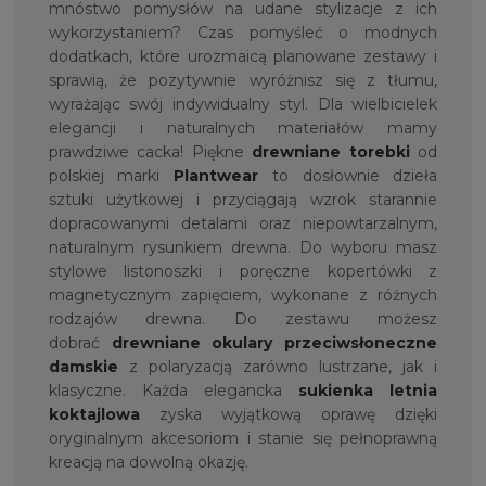
mnóstwo pomysłów na udane stylizacje z ich
wykorzystaniem? Czas pomyśleć o modnych
dodatkach, które urozmaicą planowane zestawy i
sprawią, że pozytywnie wyróżnisz się z tłumu,
wyrażając swój indywidualny styl. Dla wielbicielek
elegancji i naturalnych materiałów mamy
prawdziwe cacka! Piękne
drewniane torebki
od
polskiej marki
Plantwear
to dosłownie dzieła
sztuki użytkowej i przyciągają wzrok starannie
dopracowanymi detalami oraz niepowtarzalnym,
naturalnym rysunkiem drewna. Do wyboru masz
stylowe listonoszki i poręczne kopertówki z
magnetycznym zapięciem, wykonane z różnych
rodzajów drewna. Do zestawu możesz
dobrać
drewniane okulary przeciwsłoneczne
damskie
z polaryzacją zarówno lustrzane, jak i
klasyczne. Każda elegancka
sukienka letnia
koktajlowa
zyska wyjątkową oprawę dzięki
oryginalnym akcesoriom i stanie się pełnoprawną
kreacją na dowolną okazję.