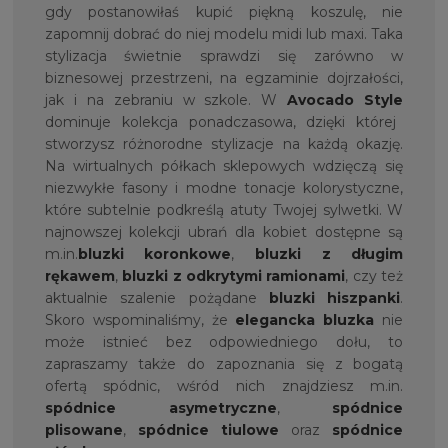
gdy postanowiłaś kupić piękną koszulę, nie
zapomnij dobrać do niej modelu midi lub maxi. Taka
stylizacja świetnie sprawdzi się zarówno w
biznesowej przestrzeni, na egzaminie dojrzałości,
jak i na zebraniu w szkole. W
Avocado Style
dominuje kolekcja ponadczasowa, dzięki której
stworzysz różnorodne stylizacje na każdą okazję.
Na wirtualnych półkach sklepowych wdzięczą się
niezwykłe fasony i modne tonacje kolorystyczne,
które subtelnie podkreślą atuty Twojej sylwetki. W
najnowszej kolekcji ubrań dla kobiet dostępne są
m.in.
bluzki koronkowe
,
bluzki z długim
rękawem
,
bluzki z odkrytymi ramionami
, czy też
aktualnie szalenie pożądane
bluzki hiszpanki
.
Skoro wspominaliśmy, że
elegancka bluzka
nie
może istnieć bez odpowiedniego dołu, to
zapraszamy także do zapoznania się z bogatą
ofertą spódnic, wśród nich znajdziesz m.in.
spódnice asymetryczne
,
spódnice
plisowane
,
spódnice tiulowe
oraz
spódnice