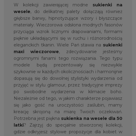
W kolekcji zawierającej modne
sukienki na
wesele
, do delikatnej palety dołączają również
głębsze barwy, hipnotyzujące wzory i błyszczące
materiały. Wieczorowa odsłona modnych fasonów
przyciąga wzrok licznymi drapowaniami, formami
pięknie układającymi się w ruchu i różnorodnością
eleganckich tkanin. Wiele Pań stawia na
sukienki
maxi wieczorowe
, zdecydowanie jesteśmy
ogromnymi fanami tego rozwiązania. Tego typu
modele będą prezentowały się niezwykle
szykownie w każdych okolicznościach i harmonijnie
dopasują się do dowolnej stylistyki wydarzenia od
przyjęć w stylu glamour, przez tradycyjne imprezy
po swobodne wydarzenia w klimacie boho.
Niezależnie od tego, w jakim charakterze pojawiasz
się jako gość na uroczystości zaślubin, mamy
kreację skrojoną na miarę Twoich oczekiwań.
Potrzebna jest piękna
sukienka na
wesele dla 50
latki
? Zajrzyj do specjalnie stworzonej kolekcji,
gdzie odkryjesz stylowe propozycje dla kobiet w