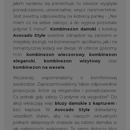
jakim wydaniu się prezentuje, to zawsze wygląda
ponadczasowo, uniwersalnie, wręcz nieśmiertelnie.
Jest świetną odpowiedzią na kobiecą panikę - „Nie
mam co na siebie założyć, a do wyjścia pozostało
jedynie 5 minut”.
Kombinezon damski
z kolekcji
Avocado Style
świetnie odnajdzie się zarówno w
miejskiej dżungli, na biznesowym spotkaniu, jak i na
romantycznej kolacji we dwoje. W ofercie gościmy
m.in.
kombinezon wieczorowy
,
kombinezon
elegancki
,
kombinezon wizytowy
oraz
kombinezon na wesele
.
Wcześniej wspominaliśmy o komfortowej
swobodzie. Zaprezentowaliśmy także odpowiednie
propozycje, które są eleganckie i ponadczasowe.
Co jednak gdy zależy Ci jedynie na wygodzie? Do
akcji wkraczają więc
bluzy damskie z kapturem
i
bez kaptura. W
Avocado Style
dokładamy
wszelkich starań, aby na naszych wirtualnych
półkach sklepowych znalazła się odzież damska w
jak najlepszych wykonaniu. To samo dotyczy bluz