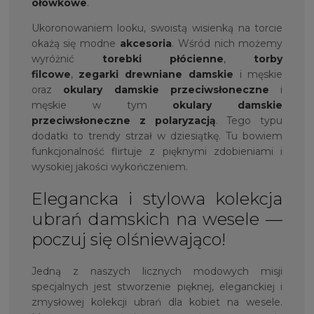
ołówkowe
.
Ukoronowaniem looku, swoistą wisienką na torcie
okażą się modne
akcesoria
. Wśród nich możemy
wyróżnić
torebki płócienne
,
torby
filcowe
,
zegarki drewniane damskie
i męskie
oraz
okulary damskie przeciwsłoneczne
i
męskie w tym
okulary damskie
przeciwsłoneczne z polaryzacją
. Tego typu
dodatki to trendy strzał w dziesiątkę. Tu bowiem
funkcjonalność flirtuje z pięknymi zdobieniami i
wysokiej jakości wykończeniem.
Elegancka i stylowa kolekcja
ubrań damskich na wesele —
poczuj się olśniewająco!
Jedną z naszych licznych modowych misji
specjalnych jest stworzenie pięknej, eleganckiej i
zmysłowej kolekcji ubrań dla kobiet na wesele.