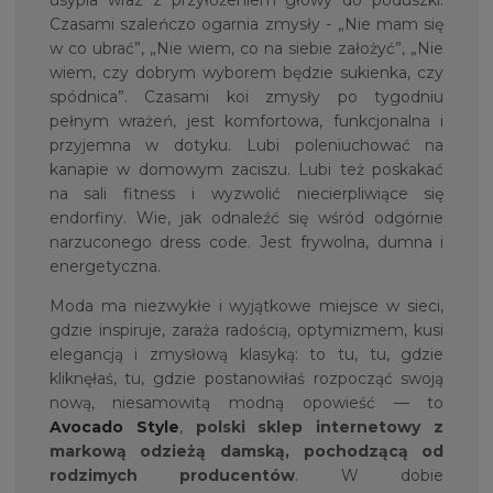
usypia wraz z przyłożeniem głowy do poduszki.
Czasami szaleńczo ogarnia zmysły - „Nie mam się
w co ubrać”, „Nie wiem, co na siebie założyć”, „Nie
wiem, czy dobrym wyborem będzie sukienka, czy
spódnica”. Czasami koi zmysły po tygodniu
pełnym wrażeń, jest komfortowa, funkcjonalna i
przyjemna w dotyku. Lubi poleniuchować na
kanapie w domowym zaciszu. Lubi też poskakać
na sali fitness i wyzwolić niecierpliwiące się
endorfiny. Wie, jak odnaleźć się wśród odgórnie
narzuconego dress code. Jest frywolna, dumna i
energetyczna.
Moda ma niezwykłe i wyjątkowe miejsce w sieci,
gdzie inspiruje, zaraża radością, optymizmem, kusi
elegancją i zmysłową klasyką: to tu, tu, gdzie
kliknęłaś, tu, gdzie postanowiłaś rozpocząć swoją
nową, niesamowitą modną opowieść — to
Avocado Style
,
polski sklep internetowy z
markową odzieżą damską, pochodzącą od
rodzimych producentów
. W dobie