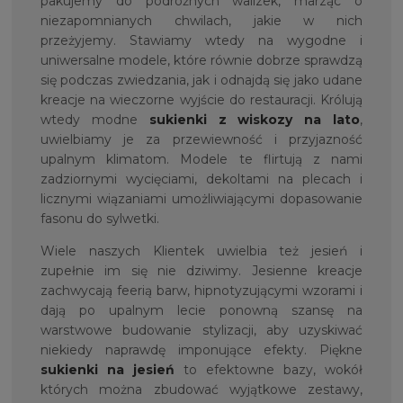
pakujemy do podróżnych walizek, marząc o
niezapomnianych chwilach, jakie w nich
przeżyjemy. Stawiamy wtedy na wygodne i
uniwersalne modele, które równie dobrze sprawdzą
się podczas zwiedzania, jak i odnajdą się jako udane
kreacje na wieczorne wyjście do restauracji. Królują
wtedy modne
sukienki z wiskozy na lato
,
uwielbiamy je za przewiewność i przyjazność
upalnym klimatom. Modele te flirtują z nami
zadziornymi wycięciami, dekoltami na plecach i
licznymi wiązaniami umożliwiającymi dopasowanie
fasonu do sylwetki.
Wiele naszych Klientek uwielbia też jesień i
zupełnie im się nie dziwimy. Jesienne kreacje
zachwycają feerią barw, hipnotyzującymi wzorami i
dają po upalnym lecie ponowną szansę na
warstwowe budowanie stylizacji, aby uzyskiwać
niekiedy naprawdę imponujące efekty. Piękne
sukienki na jesień
to efektowne bazy, wokół
których można zbudować wyjątkowe zestawy,