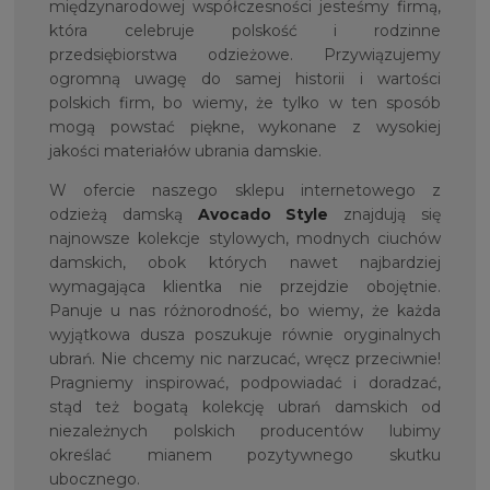
międzynarodowej współczesności jesteśmy firmą,
która celebruje polskość i rodzinne
przedsiębiorstwa odzieżowe. Przywiązujemy
ogromną uwagę do samej historii i wartości
polskich firm, bo wiemy, że tylko w ten sposób
mogą powstać piękne, wykonane z wysokiej
jakości materiałów ubrania damskie.
W ofercie naszego sklepu internetowego z
odzieżą damską
Avocado Style
znajdują się
najnowsze kolekcje stylowych, modnych ciuchów
damskich, obok których nawet najbardziej
wymagająca klientka nie przejdzie obojętnie.
Panuje u nas różnorodność, bo wiemy, że każda
wyjątkowa dusza poszukuje równie oryginalnych
ubrań. Nie chcemy nic narzucać, wręcz przeciwnie!
Pragniemy inspirować, podpowiadać i doradzać,
stąd też bogatą kolekcję ubrań damskich od
niezależnych polskich producentów lubimy
określać mianem pozytywnego skutku
ubocznego.