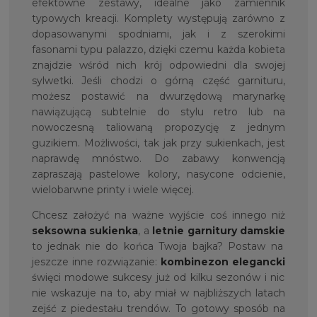
efektowne zestawy, idealne jako zamiennik
typowych kreacji. Komplety występują zarówno z
dopasowanymi spodniami, jak i z szerokimi
fasonami typu palazzo, dzięki czemu każda kobieta
znajdzie wśród nich krój odpowiedni dla swojej
sylwetki. Jeśli chodzi o górną część garnituru,
możesz postawić na dwurzędową marynarkę
nawiązującą subtelnie do stylu retro lub na
nowoczesną taliowaną propozycję z jednym
guzikiem. Możliwości, tak jak przy sukienkach, jest
naprawdę mnóstwo. Do zabawy konwencją
zapraszają pastelowe kolory, nasycone odcienie,
wielobarwne printy i wiele więcej.
Chcesz założyć na ważne wyjście coś innego niż
seksowna sukienka
, a
letnie garnitury damskie
to jednak nie do końca Twoja bajka? Postaw na
jeszcze inne rozwiązanie:
kombinezon elegancki
święci modowe sukcesy już od kilku sezonów i nic
nie wskazuje na to, aby miał w najbliższych latach
zejść z piedestału trendów. To gotowy sposób na