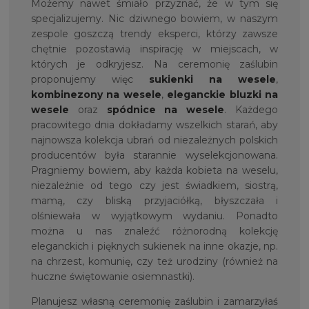
Możemy nawet śmiało przyznać, że w tym się
specjalizujemy. Nic dziwnego bowiem, w naszym
zespole goszczą trendy eksperci, którzy zawsze
chętnie pozostawią inspirację w miejscach, w
których je odkryjesz. Na ceremonię zaślubin
proponujemy więc
sukienki na wesele
,
kombinezony na wesele
,
eleganckie bluzki na
wesele
oraz
spódnice na wesele
. Każdego
pracowitego dnia dokładamy wszelkich starań, aby
najnowsza kolekcja ubrań od niezależnych polskich
producentów była starannie wyselekcjonowana.
Pragniemy bowiem, aby każda kobieta na weselu,
niezależnie od tego czy jest świadkiem, siostrą,
mamą, czy bliską przyjaciółką, błyszczała i
olśniewała w wyjątkowym wydaniu. Ponadto
można u nas znaleźć różnorodną kolekcję
eleganckich i pięknych sukienek na inne okazje, np.
na chrzest, komunię, czy też urodziny (również na
huczne świętowanie osiemnastki).
Planujesz własną ceremonię zaślubin i zamarzyłaś