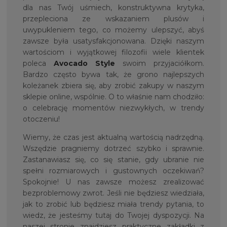
dla nas Twój uśmiech, konstruktywna krytyka,
przepleciona ze wskazaniem plusów i
uwypukleniem tego, co możemy ulepszyć, abyś
zawsze była usatysfakcjonowana. Dzięki naszym
wartościom i wyjątkowej filozofii wiele klientek
poleca
Avocado Style
swoim przyjaciółkom.
Bardzo często bywa tak, że grono najlepszych
koleżanek zbiera się, aby zrobić zakupy w naszym
sklepie online, wspólnie. O to właśnie nam chodziło:
o celebrację momentów niezwykłych, w trendy
otoczeniu!
Wiemy, że czas jest aktualną wartością nadrzędną.
Wszędzie pragniemy dotrzeć szybko i sprawnie.
Zastanawiasz się, co się stanie, gdy ubranie nie
spełni rozmiarowych i gustownych oczekiwań?
Spokojnie! U nas zawsze możesz zrealizować
bezproblemowy zwrot. Jeśli nie będziesz wiedziała,
jak to zrobić lub będziesz miała trendy pytania, to
wiedz, że jesteśmy tutaj do Twojej dyspozycji. Na
naszej stronie znajdziesz praktyczne zakładki z