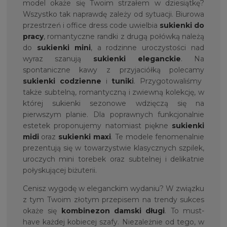
model okaże się Twoim strzałem w dziesiątkę?
Wszystko tak naprawdę zależy od sytuacji. Biurowa
przestrzeń i office dress code uwielbia
sukienki do
pracy
, romantyczne randki z drugą połówką należą
do
sukienki mini
, a rodzinne uroczystości nad
wyraz szanują
sukienki eleganckie
. Na
spontaniczne kawy z przyjaciółką polecamy
sukienki codzienne
i
tunik
i
. Przygotowaliśmy
także subtelną, romantyczną i zwiewną kolekcję, w
której sukienki sezonowe wdzięczą się na
pierwszym planie. Dla poprawnych funkcjonalnie
estetek proponujemy natomiast piękne
sukienki
midi
oraz
sukienki maxi
. Te modele fenomenalnie
prezentują się w towarzystwie klasycznych szpilek,
uroczych mini torebek oraz subtelnej i delikatnie
połyskującej biżuterii.
Cenisz wygodę w eleganckim wydaniu? W związku
z tym Twoim złotym przepisem na trendy sukces
okaże się
kombinezon damski długi
. To must-
have każdej kobiecej szafy. Niezależnie od tego, w