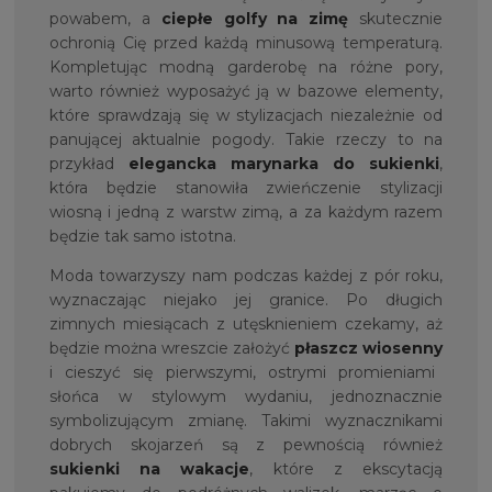
powabem, a
ciepłe golfy
na zimę
skutecznie
ochronią Cię przed każdą minusową temperaturą.
Kompletując modną garderobę na różne pory,
warto również wyposażyć ją w bazowe elementy,
które sprawdzają się w stylizacjach niezależnie od
panującej aktualnie pogody. Takie rzeczy to na
przykład
elegancka marynarka do sukienki
,
która będzie stanowiła zwieńczenie stylizacji
wiosną i jedną z warstw zimą, a za każdym razem
będzie tak samo istotna.
Moda towarzyszy nam podczas każdej z pór roku,
wyznaczając niejako jej granice. Po długich
zimnych miesiącach z utęsknieniem czekamy, aż
będzie można wreszcie założyć
płaszcz wiosenny
i cieszyć się pierwszymi, ostrymi promieniami
słońca w stylowym wydaniu, jednoznacznie
symbolizującym zmianę. Takimi wyznacznikami
dobrych skojarzeń są z pewnością również
sukienki na wakacje
, które z ekscytacją