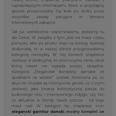
najważniejszymi informacjami, które w przystępny
sposób przeprowadzą Cię krok po kroku przez
wszystkie zasady panujące w temacie
internetowych zakupów.
Jak już wielokrotnie wspominaliśmy, jesteśmy tu
dla Ciebie. W związku z tym, jeśli nie masz czasu,
pomysłu, albo po prostu chęci na kreację stylizacji
doskonałej, to w naszej ofercie przygotowaliśmy
kategorię niezwykłą. W niej bowiem znajdziesz
zestawy w atrakcyjnej, bo promocyjnej cenie, obok
której nawet nie wypada przejść obojętnie.
Kategoria „Eleganckie komplety damskie ze
spodniami na wesele” została stworzona po to,
abyś nie musiała się intensywnie głowić, co z czym
zestawić, jaka tonacja kolorystyczna pasuje do
pudrowego różu i intensywnego indygo, czy też,
co aktualnie w trendy trawie piszczy - od tego
masz nas! W kategorii tej znajdziesz m.in.
elegancki garnitur damski
,
modny komplet ze