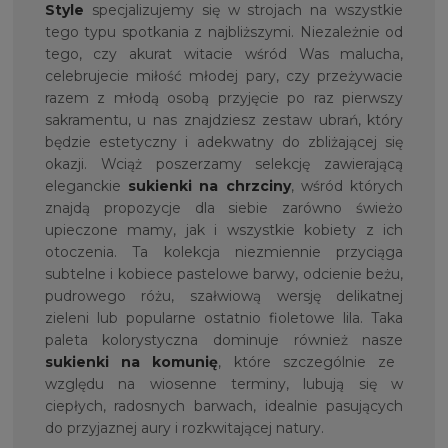
Style
specjalizujemy się w strojach na wszystkie
tego typu spotkania z najbliższymi. Niezależnie od
tego, czy akurat witacie wśród Was malucha,
celebrujecie miłość młodej pary, czy przeżywacie
razem z młodą osobą przyjęcie po raz pierwszy
sakramentu, u nas znajdziesz zestaw ubrań, który
będzie estetyczny i adekwatny do zbliżającej się
okazji. Wciąż poszerzamy selekcję zawierającą
eleganckie
sukienki na chrzciny
, wśród których
znajdą propozycje dla siebie zarówno świeżo
upieczone mamy, jak i wszystkie kobiety z ich
otoczenia. Ta kolekcja niezmiennie przyciąga
subtelne i kobiece pastelowe barwy, odcienie beżu,
pudrowego różu, szałwiową wersję delikatnej
zieleni lub popularne ostatnio fioletowe lila. Taka
paleta kolorystyczna dominuje również nasze
sukienki na komunię
, które szczególnie ze
względu na wiosenne terminy, lubują się w
ciepłych, radosnych barwach, idealnie pasujących
do przyjaznej aury i rozkwitającej natury.