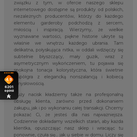
związku z tym, w ofercie naszego sklepu
internetowego dostępne są produkty od polskich,
niezależnych producentów, którzy do każdego
elementu garderoby podchodzą z sercem,
miłością i inspiracją. Wierzymy, że wielkie
wyznawane wartości, piękne historie ukryte są
właśnie we wnętrzu każdego ubrania. Tam
delikatna, połyskująca nitka, w oddali wdzięczy się
subtelnie błyszczący, mały guzik, wraz z
asymetrycznym wykończeniem, tu pojawia się
spokojna tonacja kolorystyczna, która świetnie
współgra z elegancką nonszalancją i kobiecą
4.9
zmysłowością.
6201
opinii
Duży nacisk kładziemy także na profesjonalną
obsługę klienta, zarówno przed dokonaniem
zakupu, jak i po wykonaniu całej transakcji. Chcemy
pokazać Ci, że jesteś dla nas najważniejsza.
Codziennie dokładamy wszelkich starań, aby każda
klientka, opuszczając nasz sklep i wracając tu
ponownie, czuła się… jak u siebie w domu. Liczy się