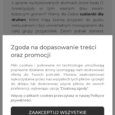
o spójnie wystylizowanych druhnach, które będą Ci
towarzyszyły w tym ważnym dniu swoim
kobiecym gronem? Mamy dla Ciebie
sukienki dla
druhen
, które mają szansę przypaść do gustu
wielu paniom i być uniwersalnym rozwiązaniem dla
całej grupy przyjaciółek. Zanim jednak staniesz
przed ołtarzem, zorganizujecie pewnie
niezapomniany wieczór zabaw i na tę okazję mamy
Zgoda na dopasowanie treści
dla Was kolekcję
sukienka na wieczór panieński
w imprezowej odsłonie. Niezależnie od okazji,
oraz promocji
z
Avocado Style
będziesz czuła się pięknie,
kobieco i po prostu zjawiskowo!
Pliki cookies i pokrewne im technologie umożliwiają
poprawne działanie strony i pomagają nam dostosować
ofertę do Twoich potrzeb. Możesz zaakceptować
Nie tylko sukienki mają
wykorzystanie przez nas wszystkich tych plików i przejść
znaczenie — Avocado Style w
do sklepu lub dostosować użycie plików do swoich
preferencji, wybierając opcję
"Dostosuj zgody"
.
różnorodnym wydaniu!
Więcej o plikach cookies przeczytasz w naszej Polityce
prywatności.
Jak mogłaś już zauważyć, zresztą słusznie, na
naszych wirtualnych półkach sklepowych znajdują
ZAAKCEPTUJ WSZYSTKIE
się nie tylko piękne sukienki, eleganckie,