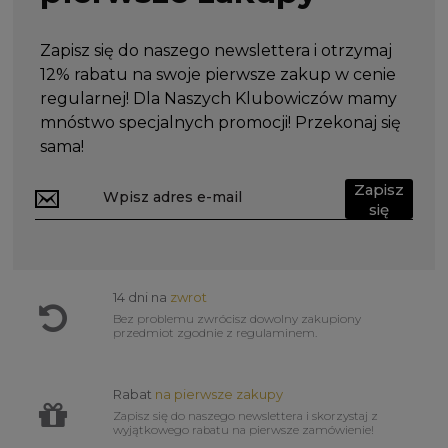
Zapisz się do naszego newslettera i otrzymaj
12% rabatu na swoje pierwsze zakup w cenie
regularnej! Dla Naszych Klubowiczów mamy
mnóstwo specjalnych promocji! Przekonaj się
sama!
Zapisz
się
14 dni na
zwrot
Bez problemu zwrócisz dowolny zakupiony
przedmiot zgodnie z regulaminem.
Rabat
na pierwsze zakupy
Zapisz się do naszego newslettera i skorzystaj z
wyjątkowego rabatu na pierwsze zamówienie!