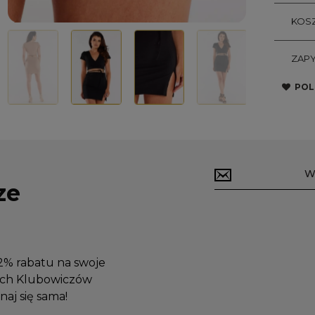
KOSZ
ZAPY
POL
ze
12% rabatu na swoje
zych Klubowiczów
aj się sama!