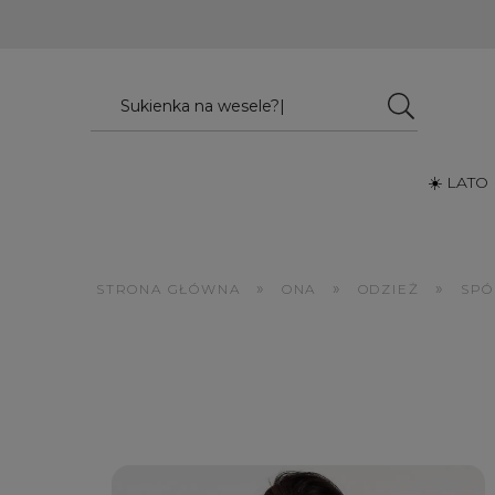
☀️ LATO
»
»
»
STRONA GŁÓWNA
ONA
ODZIEŻ
SPÓ