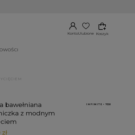
Konto
Ulubione
Koszyk
OWOŚCI
YCIĘCIEM
a bawełniana
niczka z modnym
ęciem
 zł