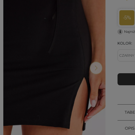
-5%
Najni
KOLOR:
TAB
OPI