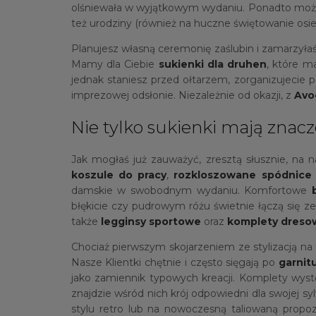
olśniewała w wyjątkowym wydaniu. Ponadto można 
też urodziny (również na huczne świętowanie osie
Planujesz własną ceremonię zaślubin i zamarzył
Mamy dla Ciebie
sukienki dla druhen
, które m
jednak staniesz przed ołtarzem, zorganizujecie
imprezowej odsłonie. Niezależnie od okazji, z
Avo
Nie tylko sukienki mają zna
Jak mogłaś już zauważyć, zresztą słusznie, na n
koszule do pracy
,
rozkloszowane spódnice
damskie w swobodnym wydaniu. Komfortowe
błękicie czy pudrowym różu świetnie łączą się z
także
legginsy sportowe
oraz
komplety dreso
Chociaż pierwszym skojarzeniem ze stylizacją na
Nasze Klientki chętnie i często sięgają po
garnit
jako zamiennik typowych kreacji. Komplety wyst
znajdzie wśród nich krój odpowiedni dla swojej s
stylu retro lub na nowoczesną taliowaną propo