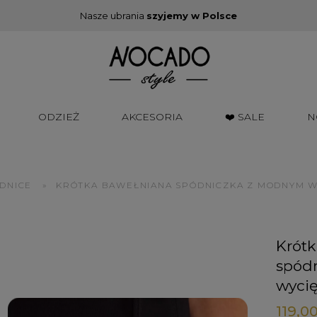
Nasze ubrania
szyjemy w Polsce
ODZIEŻ
AKCESORIA
❤️ SALE
N
DNICE
»
KRÓTKA BAWEŁNIANA SPÓDNICZKA Z MODNYM W
Krótk
spód
wyci
119,00