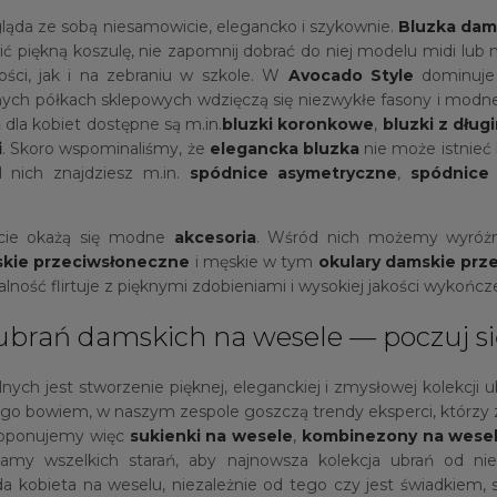
ląda ze sobą niesamowicie, elegancko i szykownie.
Bluzka dam
ć piękną koszulę, nie zapomnij dobrać do niej modelu midi lub m
ości, jak i na zebraniu w szkole. W
Avocado Style
dominuje 
lnych półkach sklepowych wdzięczą się niezwykłe fasony i modne
 dla kobiet dostępne są m.in.
bluzki koronkowe
,
bluzki z dłu
i
. Skoro wspominaliśmy, że
elegancka bluzka
nie może istnieć
d nich znajdziesz m.in.
spódnice asymetryczne
,
spódnice
rcie okażą się modne
akcesoria
. Wśród nich możemy wyróż
skie przeciwsłoneczne
i męskie w tym
okulary damskie prz
alność flirtuje z pięknymi zdobieniami i wysokiej jakości wykońc
 ubrań damskich na wesele — poczuj si
nych jest stworzenie pięknej, eleganckiej i zmysłowej kolekcji
ego bowiem, w naszym zespole goszczą trendy eksperci, którzy 
proponujemy więc
sukienki na wesele
,
kombinezony na wese
amy wszelkich starań, aby najnowsza kolekcja ubrań od nie
obieta na weselu, niezależnie od tego czy jest świadkiem, sios