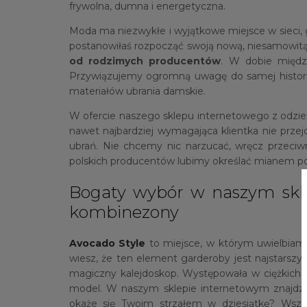
frywolna, dumna i energetyczna.
Moda ma niezwykłe i wyjątkowe miejsce w sieci, gdz
postanowiłaś rozpocząć swoją nową, niesamowi
od rodzimych producentów
. W dobie między
Przywiązujemy ogromną uwagę do samej historii 
materiałów ubrania damskie.
W ofercie naszego sklepu internetowego z odz
nawet najbardziej wymagająca klientka nie prze
ubrań. Nie chcemy nic narzucać, wręcz przeciw
polskich producentów lubimy określać mianem 
Bogaty wybór w naszym sklep
kombinezony
Avocado Style
to miejsce, w którym uwielbiamy
wiesz, że ten element garderoby jest najstars
magiczny kalejdoskop. Występowała w ciężkich m
model. W naszym sklepie internetowym znajdz
okaże się Twoim strzałem w dziesiątkę? Wszys