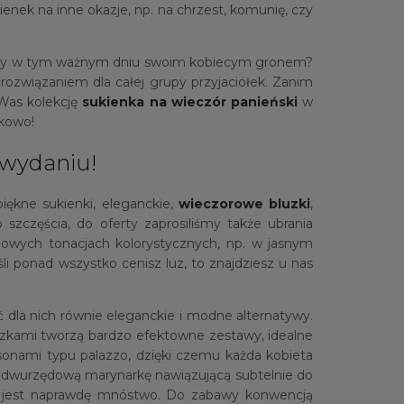
nek na inne okazje, np. na chrzest, komunię, czy
yszyły w tym ważnym dniu swoim kobiecym gronem?
rozwiązaniem dla całej grupy przyjaciółek. Zanim
 Was kolekcję
sukienka na wieczór panieński
w
skowo!
 wydaniu!
piękne sukienki, eleganckie,
wieczorowe bluzki
,
zczęścia, do oferty zaprosiliśmy także ubrania
owych tonacjach kolorystycznych, np. w jasnym
i ponad wszystko cenisz luz, to znajdziesz u nas
ć dla nich równie eleganckie i modne alternatywy.
uzkami tworzą bardzo efektowne zestawy, idealne
sonami typu palazzo, dzięki czemu każda kobieta
 na dwurzędową marynarkę nawiązującą subtelnie do
ch, jest naprawdę mnóstwo. Do zabawy konwencją