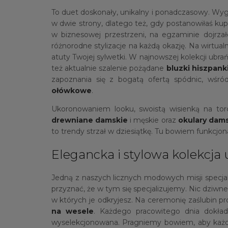
To duet doskonały, unikalny i ponadczasowy. Wyg
w dwie strony, dlatego też, gdy postanowiłaś kupi
w biznesowej przestrzeni, na egzaminie dojrzał
różnorodne stylizacje na każdą okazję. Na wirtua
atuty Twojej sylwetki. W najnowszej kolekcji ubrań
też aktualnie szalenie pożądane
bluzki hiszpank
zapoznania się z bogatą ofertą spódnic, wśró
ołówkowe
.
Ukoronowaniem looku, swoistą wisienką na to
drewniane damskie
i męskie oraz
okulary dam
to trendy strzał w dziesiątkę. Tu bowiem funkcjon
Elegancka i stylowa kolekcja
Jedną z naszych licznych modowych misji specjal
przyznać, że w tym się specjalizujemy. Nic dziwn
w których je odkryjesz. Na ceremonię zaślubin 
na wesele
. Każdego pracowitego dnia dokład
wyselekcjonowana. Pragniemy bowiem, aby każda k