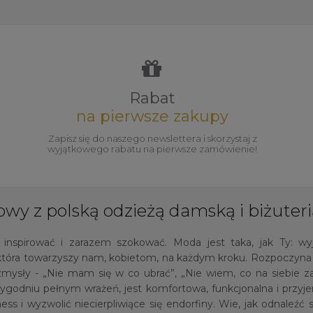
Rabat
na pierwsze zakupy
Zapisz się do naszego newslettera i skorzystaj z
wyjątkowego rabatu na pierwsze zamówienie!
owy z polską odzieżą damską i biżuteri
ą inspirować i zarazem szokować. Moda jest taka, jak Ty: wy
tóra towarzyszy nam, kobietom, na każdym kroku. Rozpoczyna s
zmysły - „Nie mam się w co ubrać”, „Nie wiem, co na siebie 
 tygodniu pełnym wrażeń, jest komfortowa, funkcjonalna i przy
ss i wyzwolić niecierpliwiące się endorfiny. Wie, jak odnaleź