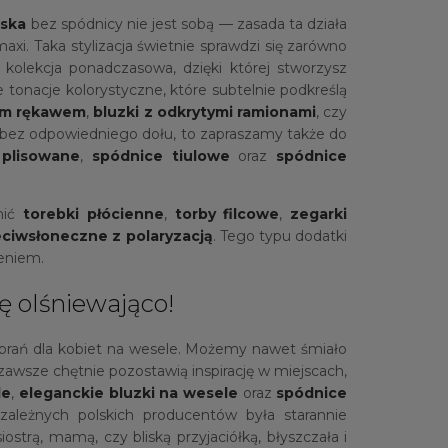
ska
bez spódnicy nie jest sobą — zasada ta działa
axi. Taka stylizacja świetnie sprawdzi się zarówno
kolekcja ponadczasowa, dzięki której stworzysz
 tonacje kolorystyczne, które subtelnie podkreślą
gim rękawem
,
bluzki z odkrytymi ramionami
, czy
 bez odpowiedniego dołu, to zapraszamy także do
 plisowane
,
spódnice tiulowe
oraz
spódnice
nić
torebki płócienne
,
torby filcowe
,
zegarki
eciwsłoneczne z polaryzacją
. Tego typu dodatki
zeniem.
ę olśniewająco!
 ubrań dla kobiet na wesele. Możemy nawet śmiało
zawsze chętnie pozostawią inspirację w miejscach,
le
,
eleganckie bluzki na wesele
oraz
spódnice
zależnych polskich producentów była starannie
trą, mamą, czy bliską przyjaciółką, błyszczała i