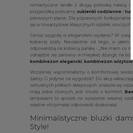
romantyczne randki z drugą połówką należą 
przyjaciółką polecamy
sukienki codzienne
i
tun
pierwszym planie. Dla poprawnych funkcjonalni
się w towarzystwie klasycznych szpilek, uroczych mi
Cenisz wygodę w eleganckim wydaniu? W związk
kobiecej szafy. Niezależnie od tego, w jakim 
odpowiedzią na kobiecą panikę - „Nie mam co na s
odnajdzie się zarówno w miejskiej dżungli, na bi
kombinezon elegancki
,
kombinezon wizytow
Wcześniej wspominaliśmy o komfortowej swobod
zależy Ci jedynie na wygodzie? Do akcji wkraczaj
wirtualnych półkach sklepowych znalazła się odzi
mają sobie równych, jeśli chodzi o komfort.
Baw
lampasami to sposób na wyrażenie własnej osob
właśnie otrzymałaś odpowiedź doskonałą!
Minimalistyczne bluzki dams
Style!