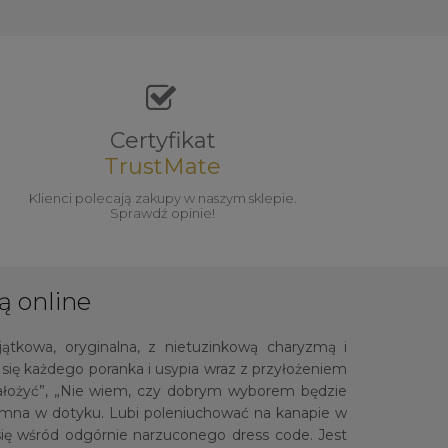
Certyfikat
TrustMate
Klienci polecają zakupy w naszym sklepie.
Sprawdź opinie!
ą online
jątkowa, oryginalna, z nietuzinkową charyzmą i
ię każdego poranka i usypia wraz z przyłożeniem
założyć”, „Nie wiem, czy dobrym wyborem będzie
jemna w dotyku. Lubi poleniuchować na kanapie w
ć się wśród odgórnie narzuconego dress code. Jest