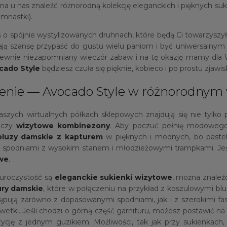
u nas znaleźć różnorodną kolekcję eleganckich i pięknych sukie
mnastki).
aś o spójnie wystylizowanych druhnach, które będą Ci towarz
ają szansę przypaść do gustu wielu paniom i być uniwersalnym 
 pewnie niezapomniany wieczór zabaw i na tę okazję mamy dla
cado Style
będziesz czuła się pięknie, kobieco i po prostu zjawi
czenie — Avocado Style w różnorodnym
aszych wirtualnych półkach sklepowych znajdują się nie tylko 
czy
wizytowe kombinezony
. Aby poczuć pełnię modowego s
bluzy damskie z kapturem
w pięknych i modnych, bo pastel
e spodniami z wysokim stanem i młodzieżowymi trampkami. Jeśl
we
.
 uroczystość są
eleganckie
sukienki wizytowe
, można znaleź
ury damskie
, które w połączeniu na przykład z koszulowymi bl
ępują zarówno z dopasowanymi spodniami, jak i z szerokimi fa
ylwetki. Jeśli chodzi o górną część garnituru, możesz postawić
zycję z jednym guzikiem. Możliwości, tak jak przy sukienka