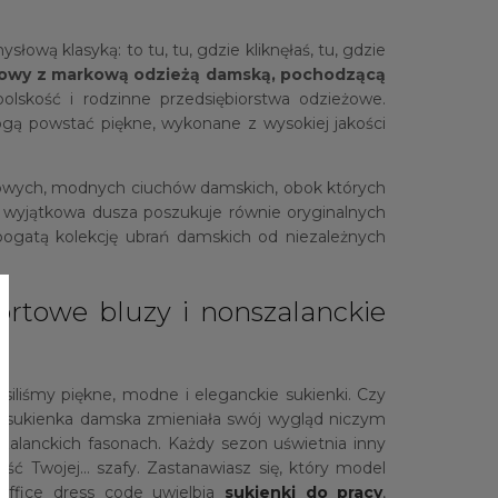
łową klasyką: to tu, tu, gdzie kliknęłaś, tu, gdzie
etowy z markową odzieżą damską, pochodzącą
olskość i rodzinne przedsiębiorstwa odzieżowe.
ogą powstać piękne, wykonane z wysokiej jakości
ylowych, modnych ciuchów damskich, obok których
a wyjątkowa dusza poszukuje równie oryginalnych
bogatą kolekcję ubrań damskich od niezależnych
ortowe bluzy i nonszalanckie
siliśmy piękne, modne i eleganckie sukienki. Czy
w sukienka damska zmieniała swój wygląd niczym
zalanckich fasonach. Każdy sezon uświetnia inny
ść Twojej… szafy. Zastanawiasz się, który model
office dress code uwielbia
sukienki do pracy
,