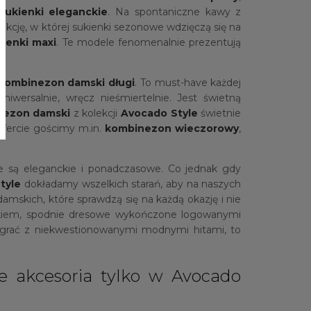
sukienki eleganckie
. Na spontaniczne kawy z
ekcję, w której sukienki sezonowe wdzięczą się na
kienki maxi
. Te modele fenomenalnie prezentują
kombinezon damski długi
. To must-have każdej
iwersalnie, wręcz nieśmiertelnie. Jest świetną
nezon damski
z kolekcji
Avocado Style
świetnie
ofercie gościmy m.in.
kombinezon wieczorowy
,
e są eleganckie i ponadczasowe. Co jednak gdy
tyle
dokładamy wszelkich starań, aby na naszych
amskich, które sprawdzą się na każdą okazję i nie
iem, spodnie dresowe wykończone logowanymi
ółgrać z niekwestionowanymi modnymi hitami, to
ce akcesoria tylko w Avocado