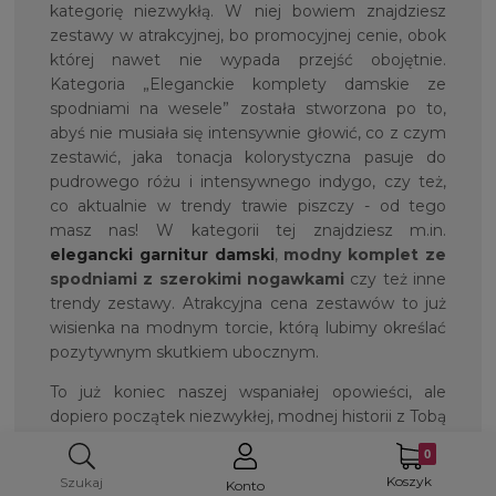
kategorię niezwykłą. W niej bowiem znajdziesz
zestawy w atrakcyjnej, bo promocyjnej cenie, obok
której nawet nie wypada przejść obojętnie.
Kategoria „Eleganckie komplety damskie ze
spodniami na wesele” została stworzona po to,
abyś nie musiała się intensywnie głowić, co z czym
zestawić, jaka tonacja kolorystyczna pasuje do
pudrowego różu i intensywnego indygo, czy też,
co aktualnie w trendy trawie piszczy - od tego
masz nas! W kategorii tej znajdziesz m.in.
elegancki garnitur damski
,
modny komplet ze
spodniami z szerokimi nogawkami
czy też inne
trendy zestawy. Atrakcyjna cena zestawów to już
wisienka na modnym torcie, którą lubimy określać
pozytywnym skutkiem ubocznym.
To już koniec naszej wspaniałej opowieści, ale
dopiero początek niezwykłej, modnej historii z Tobą
w roli głównej. Czy jesteś gotowa? Zapraszamy!
Koszyk
Szukaj
Konto