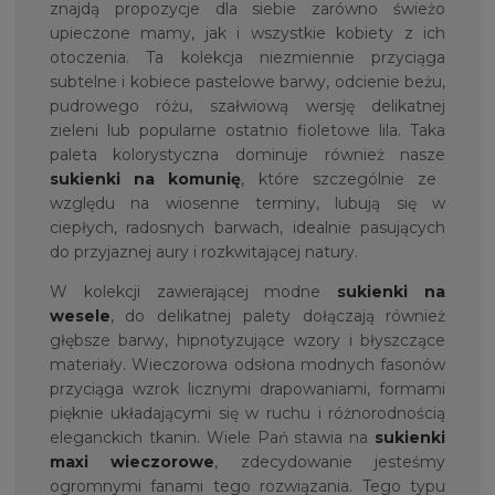
znajdą propozycje dla siebie zarówno świeżo
upieczone mamy, jak i wszystkie kobiety z ich
otoczenia. Ta kolekcja niezmiennie przyciąga
subtelne i kobiece pastelowe barwy, odcienie beżu,
pudrowego różu, szałwiową wersję delikatnej
zieleni lub popularne ostatnio fioletowe lila. Taka
paleta kolorystyczna dominuje również nasze
sukienki na komunię
, które szczególnie ze
względu na wiosenne terminy, lubują się w
ciepłych, radosnych barwach, idealnie pasujących
do przyjaznej aury i rozkwitającej natury.
W kolekcji zawierającej modne
sukienki na
wesele
, do delikatnej palety dołączają również
głębsze barwy, hipnotyzujące wzory i błyszczące
materiały. Wieczorowa odsłona modnych fasonów
przyciąga wzrok licznymi drapowaniami, formami
pięknie układającymi się w ruchu i różnorodnością
eleganckich tkanin. Wiele Pań stawia na
sukienki
maxi wieczorowe
, zdecydowanie jesteśmy
ogromnymi fanami tego rozwiązania. Tego typu