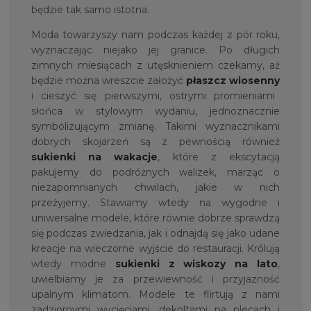
będzie tak samo istotna.
Moda towarzyszy nam podczas każdej z pór roku,
wyznaczając niejako jej granice. Po długich
zimnych miesiącach z utęsknieniem czekamy, aż
będzie można wreszcie założyć
płaszcz wiosenny
i cieszyć się pierwszymi, ostrymi promieniami
słońca w stylowym wydaniu, jednoznacznie
symbolizującym zmianę. Takimi wyznacznikami
dobrych skojarzeń są z pewnością również
sukienki na wakacje
, które z ekscytacją
pakujemy do podróżnych walizek, marząc o
niezapomnianych chwilach, jakie w nich
przeżyjemy. Stawiamy wtedy na wygodne i
uniwersalne modele, które równie dobrze sprawdzą
się podczas zwiedzania, jak i odnajdą się jako udane
kreacje na wieczorne wyjście do restauracji. Królują
wtedy modne
sukienki z wiskozy na lato
,
uwielbiamy je za przewiewność i przyjazność
upalnym klimatom. Modele te flirtują z nami
zadziornymi wycięciami, dekoltami na plecach i