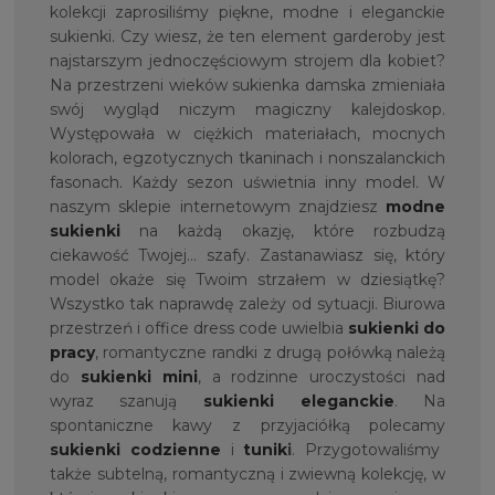
kolekcji zaprosiliśmy piękne, modne i eleganckie
sukienki. Czy wiesz, że ten element garderoby jest
najstarszym jednoczęściowym strojem dla kobiet?
Na przestrzeni wieków sukienka damska zmieniała
swój wygląd niczym magiczny kalejdoskop.
Występowała w ciężkich materiałach, mocnych
kolorach, egzotycznych tkaninach i nonszalanckich
fasonach. Każdy sezon uświetnia inny model. W
naszym sklepie internetowym znajdziesz
modne
sukienki
na każdą okazję, które rozbudzą
ciekawość Twojej… szafy. Zastanawiasz się, który
model okaże się Twoim strzałem w dziesiątkę?
Wszystko tak naprawdę zależy od sytuacji. Biurowa
przestrzeń i office dress code uwielbia
sukienki do
pracy
, romantyczne randki z drugą połówką należą
do
sukienki mini
, a rodzinne uroczystości nad
wyraz szanują
sukienki eleganckie
. Na
spontaniczne kawy z przyjaciółką polecamy
sukienki codzienne
i
tunik
i
. Przygotowaliśmy
także subtelną, romantyczną i zwiewną kolekcję, w