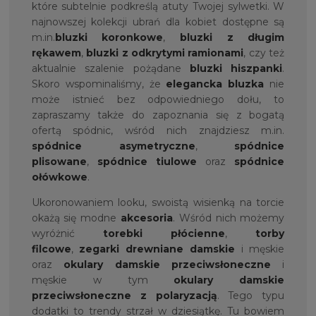
które subtelnie podkreślą atuty Twojej sylwetki. W
najnowszej kolekcji ubrań dla kobiet dostępne są
m.in.
bluzki koronkowe
,
bluzki z długim
rękawem
,
bluzki z odkrytymi ramionami
, czy też
aktualnie szalenie pożądane
bluzki hiszpanki
.
Skoro wspominaliśmy, że
elegancka bluzka
nie
może istnieć bez odpowiedniego dołu, to
zapraszamy także do zapoznania się z bogatą
ofertą spódnic, wśród nich znajdziesz m.in.
spódnice asymetryczne
,
spódnice
plisowane
,
spódnice tiulowe
oraz
spódnice
ołówkowe
.
Ukoronowaniem looku, swoistą wisienką na torcie
okażą się modne
akcesoria
. Wśród nich możemy
wyróżnić
torebki płócienne
,
torby
filcowe
,
zegarki drewniane damskie
i męskie
oraz
okulary damskie przeciwsłoneczne
i
męskie w tym
okulary damskie
przeciwsłoneczne z polaryzacją
. Tego typu
dodatki to trendy strzał w dziesiątkę. Tu bowiem