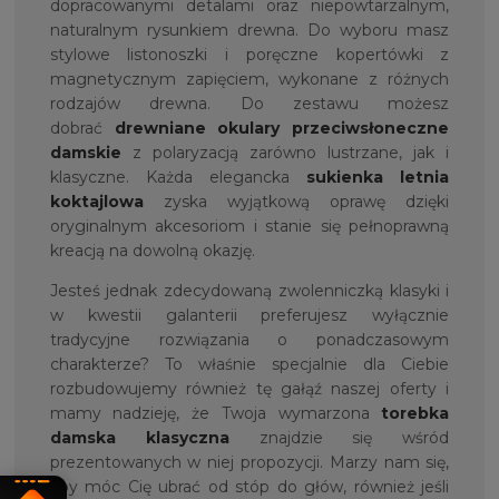
dopracowanymi detalami oraz niepowtarzalnym,
naturalnym rysunkiem drewna. Do wyboru masz
stylowe listonoszki i poręczne kopertówki z
magnetycznym zapięciem, wykonane z różnych
rodzajów drewna. Do zestawu możesz
dobrać
drewniane okulary przeciwsłoneczne
damskie
z polaryzacją zarówno lustrzane, jak i
klasyczne. Każda elegancka
sukienka letnia
koktajlowa
zyska wyjątkową oprawę dzięki
oryginalnym akcesoriom i stanie się pełnoprawną
kreacją na dowolną okazję.
Jesteś jednak zdecydowaną zwolenniczką klasyki i
w kwestii galanterii preferujesz wyłącznie
tradycyjne rozwiązania o ponadczasowym
charakterze? To właśnie specjalnie dla Ciebie
rozbudowujemy również tę gałąź naszej oferty i
mamy nadzieję, że Twoja wymarzona
torebka
damska klasyczna
znajdzie się wśród
prezentowanych w niej propozycji. Marzy nam się,
aby móc Cię ubrać od stóp do głów, również jeśli