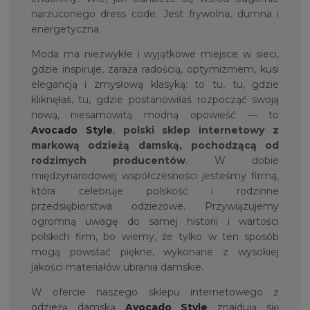
narzuconego dress code. Jest frywolna, dumna i
energetyczna.
Moda ma niezwykłe i wyjątkowe miejsce w sieci,
gdzie inspiruje, zaraża radością, optymizmem, kusi
elegancją i zmysłową klasyką: to tu, tu, gdzie
kliknęłaś, tu, gdzie postanowiłaś rozpocząć swoją
nową, niesamowitą modną opowieść — to
Avocado Style
,
polski sklep internetowy z
markową odzieżą damską, pochodzącą od
rodzimych producentów
. W dobie
międzynarodowej współczesności jesteśmy firmą,
która celebruje polskość i rodzinne
przedsiębiorstwa odzieżowe. Przywiązujemy
ogromną uwagę do samej historii i wartości
polskich firm, bo wiemy, że tylko w ten sposób
mogą powstać piękne, wykonane z wysokiej
jakości materiałów ubrania damskie.
W ofercie naszego sklepu internetowego z
odzieżą damską
Avocado Style
znajdują się