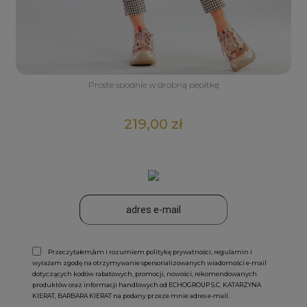
Proste spodnie w drobną pepitkę
219,00 zł
Przeczytałem/am i rozumiem politykę prywatności, regulamin i
wyrażam zgodę na otrzymywanie spersonalizowanych wiadomości e-mail
dotyczących kodów rabatowych, promocji, nowości, rekomendowanych
produktów oraz informacji handlowych od ECHOGROUP S.C. KATARZYNA
KIERAT, BARBARA KIERAT na podany przeze mnie adres e-mail.