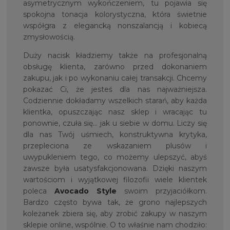
asymetrycznym wykończeniem, tu pojawia się
spokojna tonacja kolorystyczna, która świetnie
współgra z elegancką nonszalancją i kobiecą
zmysłowością.
Duży nacisk kładziemy także na profesjonalną
obsługę klienta, zarówno przed dokonaniem
zakupu, jak i po wykonaniu całej transakcji. Chcemy
pokazać Ci, że jesteś dla nas najważniejsza.
Codziennie dokładamy wszelkich starań, aby każda
klientka, opuszczając nasz sklep i wracając tu
ponownie, czuła się… jak u siebie w domu. Liczy się
dla nas Twój uśmiech, konstruktywna krytyka,
przepleciona ze wskazaniem plusów i
uwypukleniem tego, co możemy ulepszyć, abyś
zawsze była usatysfakcjonowana. Dzięki naszym
wartościom i wyjątkowej filozofii wiele klientek
poleca
Avocado Style
swoim przyjaciółkom.
Bardzo często bywa tak, że grono najlepszych
koleżanek zbiera się, aby zrobić zakupy w naszym
sklepie online, wspólnie. O to właśnie nam chodziło: