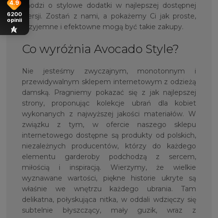
4.9
chodzi o stylowe dodatki w najlepszej dostępnej
6200
wersji. Zostań z nami, a pokażemy Ci jak proste,
opinii
przyjemne i efektowne mogą być takie zakupy.
Co wyróżnia Avocado Style?
Nie jesteśmy zwyczajnym, monotonnym i
przewidywalnym sklepem internetowym z odzieżą
damską. Pragniemy pokazać się z jak najlepszej
strony, proponując kolekcje ubrań dla kobiet
wykonanych z najwyższej jakości materiałów. W
związku z tym, w ofercie naszego sklepu
internetowego dostępne są produkty od polskich,
niezależnych producentów, którzy do każdego
elementu garderoby podchodzą z sercem,
miłością i inspiracją. Wierzymy, że wielkie
wyznawane wartości, piękne historie ukryte są
właśnie we wnętrzu każdego ubrania. Tam
delikatna, połyskująca nitka, w oddali wdzięczy się
subtelnie błyszczący, mały guzik, wraz z