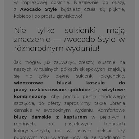
w imprezowej odsłonie. Niezależnie od okazji,
z
Avocado Style
będziesz czuła się pięknie,
kobieco i po prostu zjawiskowo!
Nie tylko sukienki mają
znaczenie — Avocado Style w
różnorodnym wydaniu!
Jak mogłaś już zauważyć, zresztą słusznie, na
naszych wirtualnych półkach sklepowych znajdują
się nie tylko piękne sukienki, eleganckie,
wieczorowe bluzki
,
koszule do
pracy
,
rozkloszowane spódnice
czy
wizytowe
kombinezony
. Aby poczuć pełnię modowego
szczęścia, do oferty zaprosiliśmy także ubrania
damskie w swobodnym wydaniu. Komfortowe
bluzy damskie z kapturem
w pięknych i
modnych, bo pastelowych tonacjach
kolorystycznych, np. w jasnym błękicie czy
pudrowym różu świetnie łączą się ze spodniami z