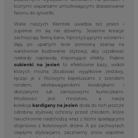
licznymi wiązaniami umożliwiającymi dopasowanie
fasonu do sylwetki.
Wiele naszych Klientek uwielbia też jesień i
zupełnie im się nie dziwimy. Jesienne kreacje
zachwycają feerią barw, hipnotyzującymi wzorami i
dają po upalnym lecie ponowną szansę na
warstwowe budowanie stylizacji, aby uzyskiwać
niekiedy naprawdę imponujące efekty. Piękne
sukienki na jesień
to efektowne bazy, wokół
których można zbudować wyjątkowe zestawy,
łącząc je z filcowymi kapeluszami z szerokim
rondem, ekstrawaganckimi kowbojkami i
skórzanymi lub zamszowymi kurteczkami.
Możliwości jest mnóstwo, a nasza
kolekcja
kardigany na jesień
doda do nich jeszcze
odrobinę stylowej ochrony przed chłodem, które
nieuchronnie nadchodzą wraz z liśćmi spadającymi
stopniowo z kolorowych drzew. A po zachwytach
ciepłymi stylizacjami, zaczniemy znów wspólnie