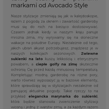
markami od Avocado Style
Nasze stylizacje zmieniają się jak w kalejdoskopie,
razem z pogodą za oknem i zawartość garderoby
musi się do nich na bieżąco dostosowywać.
Czasem jednak kiedy w naszym kraju panuje
mroźna zima, my wyrywamy się na słoneczne
wakacje na południe Europy. Niezależnie od tego,
jakich ubrań akurat potrzebujesz, znajdziesz je w
naszych kolekcjach sezonowych.
Zwiewne
sukienki na lato
kuszą lekkością i eterycznym
powabem, a
ciepłe golfy
na zimę
skutecznie
ochronią Cię przed każdą minusową temperaturą.
Kompletując modną garderobę na różne pory,
warto również wyposażyć ją w bazowe elementy,
które sprawdzają się w stylizacjach niezależnie od
panującej aktualnie pogody. Takie rzeczy to na
przykład
elegancka marynarka do sukienki
,
która będzie stanowiła zwieńczenie stylizacji
wiosną i jedną z warstw zimą, a za każdym razem