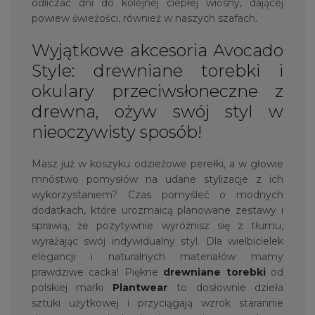
odliczać dni do kolejnej ciepłej wiosny, dającej
powiew świeżości, również w naszych szafach.
Wyjątkowe akcesoria Avocado
Style: drewniane torebki i
okulary przeciwsłoneczne z
drewna, ożyw swój styl w
nieoczywisty sposób!
Masz już w koszyku odzieżowe perełki, a w głowie
mnóstwo pomysłów na udane stylizacje z ich
wykorzystaniem? Czas pomyśleć o modnych
dodatkach, które urozmaicą planowane zestawy i
sprawią, że pozytywnie wyróżnisz się z tłumu,
wyrażając swój indywidualny styl. Dla wielbicielek
elegancji i naturalnych materiałów mamy
prawdziwe cacka! Piękne
drewniane torebki
od
polskiej marki
Plantwear
to dosłownie dzieła
sztuki użytkowej i przyciągają wzrok starannie