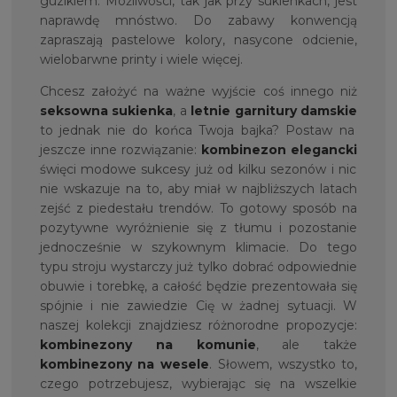
guzikiem. Możliwości, tak jak przy sukienkach, jest
naprawdę mnóstwo. Do zabawy konwencją
zapraszają pastelowe kolory, nasycone odcienie,
wielobarwne printy i wiele więcej.
Chcesz założyć na ważne wyjście coś innego niż
seksowna sukienka
, a
letnie garnitury damskie
to jednak nie do końca Twoja bajka? Postaw na
jeszcze inne rozwiązanie:
kombinezon elegancki
święci modowe sukcesy już od kilku sezonów i nic
nie wskazuje na to, aby miał w najbliższych latach
zejść z piedestału trendów. To gotowy sposób na
pozytywne wyróżnienie się z tłumu i pozostanie
jednocześnie w szykownym klimacie. Do tego
typu stroju wystarczy już tylko dobrać odpowiednie
obuwie i torebkę, a całość będzie prezentowała się
spójnie i nie zawiedzie Cię w żadnej sytuacji. W
naszej kolekcji znajdziesz różnorodne propozycje:
kombinezony na komunie
, ale także
kombinezony na wesele
. Słowem, wszystko to,
czego potrzebujesz, wybierając się na wszelkie