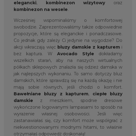
elegancki
,
kombinezon wizytowy
oraz
kombinezon na wesele
.
Wcześniej wspominaliśmy o komfortowej
swobodzie. Zaprezentowaliśmy także odpowiednie
propozycje, które są eleganckie i ponadczasowe.
Co jednak gdy zależy Ci jedynie na wygodzie? Do
akcji wkraczają więc
bluzy damskie z kapturem
i
bez kaptura. W
Avocado Style
dokładamy
wszelkich starań, aby na naszych wirtualnych
półkach sklepowych znalazła się odzież damska w
jak najlepszych wykonaniu. To samo dotyczy bluz
damskich, które sprawdzą się na każdą okazję i nie
mają sobie równych, jeśli chodzi o komfort.
Bawełniane bluzy z kapturem
,
ciepłe bluzy
damskie
z meszkiem, spodnie dresowe
wykończone logowanymi lampasami to sposób na
wyrażenie własnej osobowości. Jeśli więc
zastanawiałaś się, czy komfort może współgrać z
niekwestionowanymi modnymi hitami, to właśnie
otrzymałaś odpowiedź doskonałą!