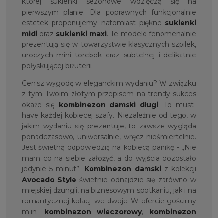
której sukienki sezonowe wdzięczą się na
pierwszym planie. Dla poprawnych funkcjonalnie
estetek proponujemy natomiast piękne
sukienki
midi
oraz
sukienki maxi
. Te modele fenomenalnie
prezentują się w towarzystwie klasycznych szpilek,
uroczych mini torebek oraz subtelnej i delikatnie
połyskującej biżuterii.
Cenisz wygodę w eleganckim wydaniu? W związku
z tym Twoim złotym przepisem na trendy sukces
okaże się
kombinezon damski długi
. To must-
have każdej kobiecej szafy. Niezależnie od tego, w
jakim wydaniu się prezentuje, to zawsze wygląda
ponadczasowo, uniwersalnie, wręcz nieśmiertelnie.
Jest świetną odpowiedzią na kobiecą panikę - „Nie
mam co na siebie założyć, a do wyjścia pozostało
jedynie 5 minut”.
Kombinezon damski
z kolekcji
Avocado Style
świetnie odnajdzie się zarówno w
miejskiej dżungli, na biznesowym spotkaniu, jak i na
romantycznej kolacji we dwoje. W ofercie gościmy
m.in.
kombinezon wieczorowy
,
kombinezon