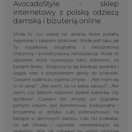
AvocadoStyle - sklep
internetowy z polską odzieżą
damską i biżuterią online
Moda to coś więcej niż ubrania, które potrafią
inspirować i zarazem szokować. Moda jest taka, jak
Ty: wyjątkowa, oryginalna, z nietuzinkową
charyzmą i ponadczasową nonszalancją. Moda to
opowieść, która towarzyszy nam, kobietom, na
każdym kroku. Rozpoczyna się każdego poranka i
usypia wraz z przyłożeniem głowy do poduszki.
Czasami szaleńczo ogarnia zmysły - „Nie mam się
w co ubrać”, „Nie wiem, co na siebie założyć”, „Nie
wiem, czy dobrym wyborem będzie sukienka, czy
spódnica”. Czasami koi zmysły po tygodniu
pełnym wrażeń, jest komfortowa, funkcjonalna i
przyjemna w dotyku. Lubi poleniuchować na
kanapie w domowym zaciszu. Lubi też poskakać
na sali fitness i wyzwolić niecierpliwiące się
endorfiny. Wie, jak odnaleźć się wśród odgórnie