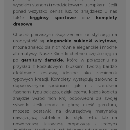
wysokim stanem i młodzieżowymi trampkami. Jeśli
ponad wszystko cenisz luz, to znajdziesz u nas
także
legginsy sportowe
oraz
komplety
dresowe
.
Chociaż pierwszym skojarzeniem ze stylizacją na
uroczystość są
eleganckie
sukienki wizytowe
,
można znaleźć dla nich równie eleganckie i modne
alternatywy. Nasze Klientki chętnie i często sięgają
po
garnitury damskie
, które w połączeniu na
przykład z koszulowymi bluzkami tworzą bardzo
efektowne zestawy, idealne jako zamiennik
typowych kreacji. Komplety występują zarówno z
dopasowanymi spodniami, jak i z szerokimi
fasonami typu palazzo, dzięki czemu każda kobieta
znajdzie wśród nich krój odpowiedni dla swojej
sylwetki. Jeśli chodzi o górną część garnituru,
możesz postawić na dwurzędową marynarkę
nawiązującą subtelnie do stylu retro lub na
nowoczesną taliowaną propozycję z jednym