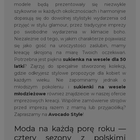
modele będą prezentowały się niezwykle
szykownie w każdych okolicznościach i harmonijnie
dopasują się do dowolnej stylistyki wydarzenia od
przyjęć w stylu glamour, przez tradycyjne imprezy
po swobodne wydarzenia w klimacie boho.
Niezależnie od tego, w jakim charakterze pojawiasz
się jako gość na uroczystości zaślubin, mamy
kreację skrojoną na miarę Twoich oczekiwań.
Potrzebna jest piękna
sukienka na
wesele dla 50
latki
? Zajrzyj do specjalnie stworzonej kolekcji,
gdzie odkryjesz stylowe propozycje dla kobiet w
każdym wieku. Nie zapominamy jednak o
młodszym pokoleniu i
sukienki na wesele
młodzieżowe
również znajdziecie w naszej ofercie
imprezowych kreacji. Wspólne zamówienie strojów
przed imprezą razem z mamą lub przyjaciółką?
Zapraszamy na
Avocado Style
!
Moda na każdą porę roku —
cztery sezony z polskimi