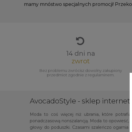
mamy mnóstwo specjalnych promocji! Przekon
14 dni na
zwrot
Bez problemu zwrócisz dowolny zakupiony
przedmiot zgodnie z regulaminem.
AvocadoStyle - sklep internet
Moda to coś więcej niż ubrania, które potrafi
ponadczasową nonszalancją. Moda to opowieść, k
głowy do poduszki. Czasami szaleńczo ogarnia 