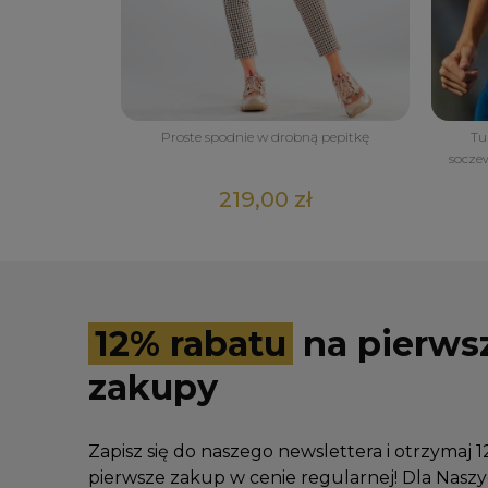
Proste spodnie w drobną pepitkę
Tu
socze
219,00 zł
12% rabatu
na pierws
zakupy
Zapisz się do naszego newslettera i otrzymaj 
pierwsze zakup w cenie regularnej! Dla Nas