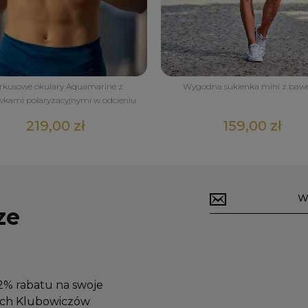
rkusowe okulary Aquamarine z
Wygodna sukienka mini z bawe
wkami polaryzacyjnymi w odcieniu
fuksji
219,00 zł
159,00 zł
ze
12% rabatu na swoje
zych Klubowiczów