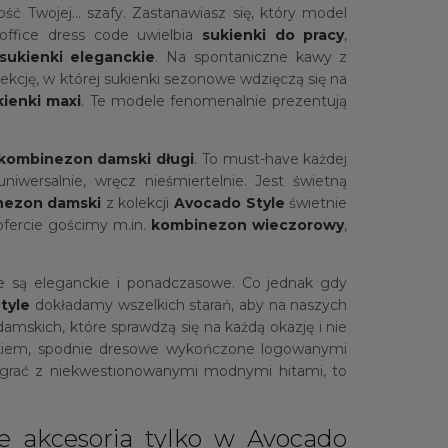
ść Twojej… szafy. Zastanawiasz się, który model
office dress code uwielbia
sukienki do pracy
,
sukienki eleganckie
. Na spontaniczne kawy z
ekcję, w której sukienki sezonowe wdzięczą się na
kienki maxi
. Te modele fenomenalnie prezentują
kombinezon damski długi
. To must-have każdej
iwersalnie, wręcz nieśmiertelnie. Jest świetną
nezon damski
z kolekcji
Avocado Style
świetnie
ofercie gościmy m.in.
kombinezon wieczorowy
,
e są eleganckie i ponadczasowe. Co jednak gdy
tyle
dokładamy wszelkich starań, aby na naszych
amskich, które sprawdzą się na każdą okazję i nie
iem, spodnie dresowe wykończone logowanymi
ółgrać z niekwestionowanymi modnymi hitami, to
ce akcesoria tylko w Avocado