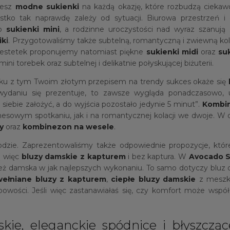
iesz
modne sukienki
na każdą okazję, które rozbudzą ciekawo
tko tak naprawdę zależy od sytuacji. Biurowa przestrzeń i 
do
sukienki mini
, a rodzinne uroczystości nad wyraz szanują
ik
i
. Przygotowaliśmy także subtelną, romantyczną i zwiewną kol
e estetek proponujemy natomiast piękne
sukienki midi
oraz
su
ni torebek oraz subtelnej i delikatnie połyskującej biżuterii.
u z tym Twoim złotym przepisem na trendy sukces okaże się
wydaniu się prezentuje, to zawsze wygląda ponadczasowo, un
iebie założyć, a do wyjścia pozostało jedynie 5 minut”.
Kombi
znesowym spotkaniu, jak i na romantycznej kolacji we dwoje. W 
y
oraz
kombinezon na wesele
.
zie. Zaprezentowaliśmy także odpowiednie propozycje, któr
ą więc
bluzy damskie z kapturem
i bez kaptura. W
Avocado S
eż damska w jak najlepszych wykonaniu. To samo dotyczy bluz d
ełniane bluzy z kapturem
,
ciepłe bluzy damskie
z meszk
owości. Jeśli więc zastanawiałaś się, czy komfort może wsp
kie, eleganckie spódnice i błyszczą