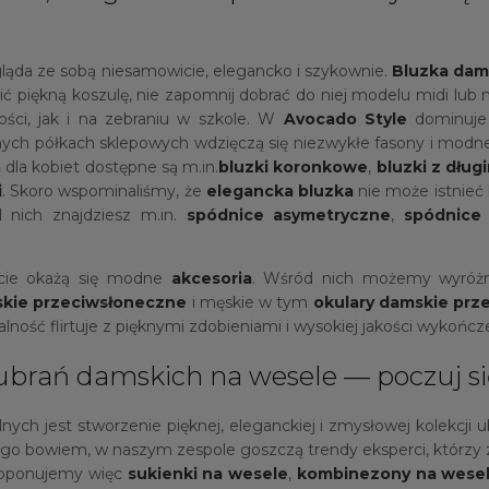
ląda ze sobą niesamowicie, elegancko i szykownie.
Bluzka dam
ć piękną koszulę, nie zapomnij dobrać do niej modelu midi lub m
ości, jak i na zebraniu w szkole. W
Avocado Style
dominuje 
lnych półkach sklepowych wdzięczą się niezwykłe fasony i modne
 dla kobiet dostępne są m.in.
bluzki koronkowe
,
bluzki z dłu
i
. Skoro wspominaliśmy, że
elegancka bluzka
nie może istnieć
d nich znajdziesz m.in.
spódnice asymetryczne
,
spódnice
rcie okażą się modne
akcesoria
. Wśród nich możemy wyróż
skie przeciwsłoneczne
i męskie w tym
okulary damskie prz
alność flirtuje z pięknymi zdobieniami i wysokiej jakości wykońc
 ubrań damskich na wesele — poczuj si
nych jest stworzenie pięknej, eleganckiej i zmysłowej kolekcji
ego bowiem, w naszym zespole goszczą trendy eksperci, którzy 
proponujemy więc
sukienki na wesele
,
kombinezony na wese