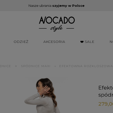
Nasze ubrania
szyjemy w Polsce
ODZIEŻ
AKCESORIA
❤️ SALE
N
»
DNICE
SPÓDNICE MAXI
»
EFEKTOWNA ROZKLOSZOWAN
Efek
spód
279,0