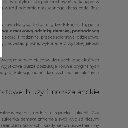
jemna w dotyku. Lubi poleniuchować na kanapie w
ć się wśród odgórnie narzuconego dress code. Jest
łową klasyką: to tu, tu, gdzie kliknęłaś, tu, gdzie
etowy z markową odzieżą damską, pochodzącą
olskość i rodzinne przedsiębiorstwa odzieżowe.
ogą powstać piękne, wykonane z wysokiej jakości
ylowych, modnych ciuchów damskich, obok których
a wyjątkowa dusza poszukuje równie oryginalnych
bogatą kolekcję ubrań damskich od niezależnych
ortowe bluzy i nonszalanckie
siliśmy piękne, modne i eleganckie sukienki. Czy
w sukienka damska zmieniała swój wygląd niczym
zalanckich fasonach. Każdy sezon uświetnia inny