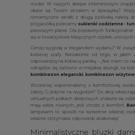
model. W naszym sklepie internetowym znajdz
okaże się Twoim strzałem w dziesiątkę? Wszys
romantyczne randki z drugą połówką należą 
przyjaciółką polecamy
sukienki codzienne
i
tun
pierwszym planie. Dla poprawnych funkcjonalni
się w towarzystwie klasycznych szpilek, uroczych mi
Cenisz wygodę w eleganckim wydaniu? W związk
kobiecej szafy. Niezależnie od tego, w jakim 
odpowiedzią na kobiecą panikę - „Nie mam co na s
odnajdzie się zarówno w miejskiej dżungli, na bi
kombinezon elegancki
,
kombinezon wizytow
Wcześniej wspominaliśmy o komfortowej swobod
zależy Ci jedynie na wygodzie? Do akcji wkraczaj
wirtualnych półkach sklepowych znalazła się odzi
mają sobie równych, jeśli chodzi o komfort.
Baw
lampasami to sposób na wyrażenie własnej osob
właśnie otrzymałaś odpowiedź doskonałą!
Minimalistyczne bluzki dams