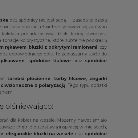
ska
bez spódnicy nie jest sobą — zasada ta działa
axi. Taka stylizacja świetnie sprawdzi się zarówno
kolekcja ponadczasowa, dzięki której stworzysz
 tonacje kolorystyczne, które subtelnie podkreślą
gim rękawem
,
bluzki z odkrytymi ramionami
, czy
 bez odpowiedniego dołu, to zapraszamy także do
 plisowane
,
spódnice tiulowe
oraz
spódnice
nić
torebki płócienne
,
torby filcowe
,
zegarki
eciwsłoneczne z polaryzacją
. Tego typu dodatki
zeniem.
ę olśniewająco!
 ubrań dla kobiet na wesele. Możemy nawet śmiało
zawsze chętnie pozostawią inspirację w miejscach,
le
,
eleganckie bluzki na wesele
oraz
spódnice