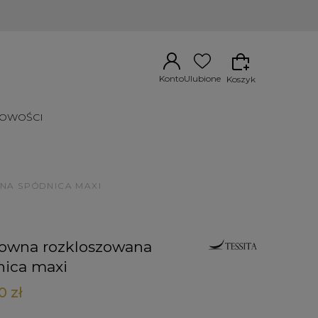
Konto
Ulubione
Koszyk
OWOŚCI
A SPÓDNICA MAXI
towna rozkloszowana
nica maxi
0 zł