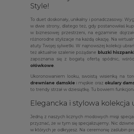
Style!
To duet doskonały, unikalny i ponadczasowy. Wyg
w dwie strony, dlatego też, gdy postanowiłaś kupi
w biznesowej przestrzeni, na egzaminie dojrzał
różnorodne stylizacje na każdą okazję. Na wirtua
atuty Twojej sylwetki. W najnowszej kolekcji ubrań
też aktualnie szalenie pożądane
bluzki hiszpank
zapoznania się z bogatą ofertą spódnic, wśró
ołówkowe
.
Ukoronowaniem looku, swoistą wisienką na to
drewniane damskie
i męskie oraz
okulary dam
to trendy strzał w dziesiątkę. Tu bowiem funkcjon
Elegancka i stylowa kolekcja
Jedną z naszych licznych modowych misji specjal
przyznać, że w tym się specjalizujemy. Nic dziwn
w których je odkryjesz. Na ceremonię zaślubin 