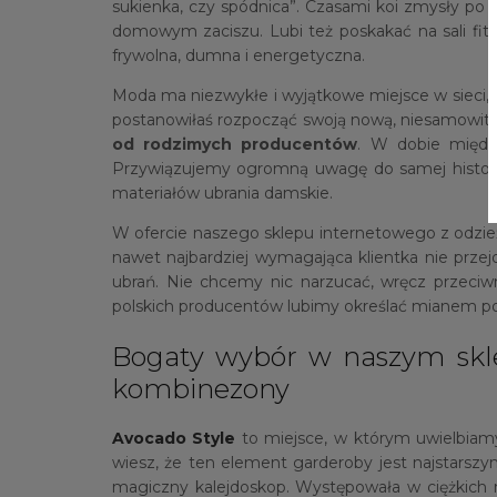
sukienka, czy spódnica”. Czasami koi zmysły po
domowym zaciszu. Lubi też poskakać na sali fitne
frywolna, dumna i energetyczna.
Moda ma niezwykłe i wyjątkowe miejsce w sieci, gdz
postanowiłaś rozpocząć swoją nową, niesamowi
od rodzimych producentów
. W dobie między
Przywiązujemy ogromną uwagę do samej historii 
materiałów ubrania damskie.
W ofercie naszego sklepu internetowego z odz
nawet najbardziej wymagająca klientka nie prze
ubrań. Nie chcemy nic narzucać, wręcz przeciw
polskich producentów lubimy określać mianem 
Bogaty wybór w naszym sklep
kombinezony
Avocado Style
to miejsce, w którym uwielbiamy
wiesz, że ten element garderoby jest najstars
magiczny kalejdoskop. Występowała w ciężkich m