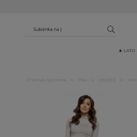
☀️ LATO
»
»
»
STRONA GŁÓWNA
ONA
ODZIEŻ
SPÓ