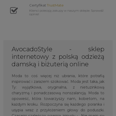
Certyfikat
TrustMate
Klienci polecają zakupy w naszym sklepie. Sprawdź
opinie!
AvocadoStyle - sklep
internetowy z polską odzieżą
damską i biżuterią online
Moda to coś więcej niż ubrania, które potrafią
inspirować i zarazem szokować. Moda jest taka, jak
Ty: wyjątkowa, oryginalna, z nietuzinkową
charyzmą i ponadczasową nonszalancją. Moda to
opowieść, która towarzyszy nam, kobietom, na
każdym kroku. Rozpoczyna się każdego poranka i
usypia wraz z przyłożeniem głowy do poduszki.
Czasami szaleńczo ogarnia zmysły - „Nie mam się