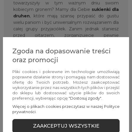
towarzyszyły w tym ważnym dniu swoim
kobiecym gronem? Mamy dla Ciebie
sukienki dla
druhen
, które mają szansę przypaść do gustu
wielu paniom i być uniwersalnym rozwiązaniem dla
całej grupy przyjaciółek. Zanim jednak staniesz
przed ołtarzem, zorganizujecie pewnie
niezapomniany wieczór zabaw i na tę okazję mamy
dla Was kolekcję
sukienka na wieczór panieński
Zgoda na dopasowanie treści
w imprezowej odsłonie. Niezależnie od okazji,
oraz promocji
z
Avocado Style
będziesz czuła się pięknie,
kobieco i po prostu zjawiskowo!
Pliki cookies i pokrewne im technologie umożliwiają
poprawne działanie strony i pomagają nam dostosować
Nie tylko sukienki mają
ofertę do Twoich potrzeb. Możesz zaakceptować
wykorzystanie przez nas wszystkich tych plików i przejść
znaczenie — Avocado Style w
do sklepu lub dostosować użycie plików do swoich
różnorodnym wydaniu!
preferencji, wybierając opcję
"Dostosuj zgody"
.
Więcej o plikach cookies przeczytasz w naszej Polityce
Jak mogłaś już zauważyć, zresztą słusznie, na
prywatności.
naszych wirtualnych półkach sklepowych znajdują
się nie tylko piękne sukienki, eleganckie,
ZAAKCEPTUJ WSZYSTKIE
wieczorowe bluzki
,
koszule do