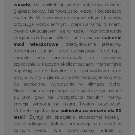
wesele
, do delikatnej palety dołączają również
głębsze barwy, hipnotyzujące wzory i błyszczące
materiały. Wieczorowa odsłona modnych fasonów
przyciąga wzrok licznymi drapowaniami, formami
pięknie układającymi się w ruchu i różnorodnością
eleganckich tkanin. Wiele Pań stawia na
sukienki
maxi wieczorowe
, zdecydowanie jesteśmy
ogromnymi fanami tego rozwiązania. Tego typu
modele będą prezentowały się niezwykle
szykownie w każdych okolicznościach i harmonijnie
dopasują się do dowolnej stylistyki wydarzenia od
przyjęć w stylu glamour, przez tradycyjne imprezy
po swobodne wydarzenia w klimacie boho.
Niezależnie od tego, w jakim charakterze pojawiasz
się jako gość na uroczystości zaślubin, mamy
kreację skrojoną na miarę Twoich oczekiwań.
Potrzebna jest piękna
sukienka na
wesele dla 50
latki
? Zajrzyj do specjalnie stworzonej kolekcji,
gdzie odkryjesz stylowe propozycje dla kobiet w
każdym wieku. Nie zapominamy jednak o