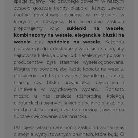
specjalizujemy. Nic dziwnego bowiem, w naszym
zespole goszczą trendy eksperci, którzy zawsze
chętnie pozostawią inspirację w miejscach, w
których je odkryjesz. Na ceremonię zaślubin
proponujemy więc
sukienki na wesele
,
kombinezony na wesele
,
eleganckie bluzki na
wesele
oraz
spódnice na wesele
. Każdego
pracowitego dnia dokładamy wszelkich starań, aby
najnowsza kolekcja ubrań od niezależnych polskich
producentów była starannie wyselekcjonowana.
Pragniemy bowiem, aby każda kobieta na weselu,
niezależnie od tego czy jest świadkiem, siostrą,
mamą, czy bliską przyjaciółką, błyszczała i
olśniewała w wyjątkowym wydaniu. Ponadto
można u nas znaleźć różnorodną kolekcję
eleganckich i pięknych sukienek na inne okazje, np.
na chrzest, komunię, czy też urodziny (również na
huczne świętowanie osiemnastki).
Planujesz własną ceremonię zaślubin i zamarzyłaś
o spójnie wystylizowanych druhnach, które będą Ci