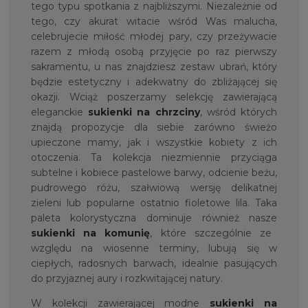
tego typu spotkania z najbliższymi. Niezależnie od
tego, czy akurat witacie wśród Was malucha,
celebrujecie miłość młodej pary, czy przeżywacie
razem z młodą osobą przyjęcie po raz pierwszy
sakramentu, u nas znajdziesz zestaw ubrań, który
będzie estetyczny i adekwatny do zbliżającej się
okazji. Wciąż poszerzamy selekcję zawierającą
eleganckie
sukienki na chrzciny
, wśród których
znajdą propozycje dla siebie zarówno świeżo
upieczone mamy, jak i wszystkie kobiety z ich
otoczenia. Ta kolekcja niezmiennie przyciąga
subtelne i kobiece pastelowe barwy, odcienie beżu,
pudrowego różu, szałwiową wersję delikatnej
zieleni lub popularne ostatnio fioletowe lila. Taka
paleta kolorystyczna dominuje również nasze
sukienki na komunię
, które szczególnie ze
względu na wiosenne terminy, lubują się w
ciepłych, radosnych barwach, idealnie pasujących
do przyjaznej aury i rozkwitającej natury.
W kolekcji zawierającej modne
sukienki na