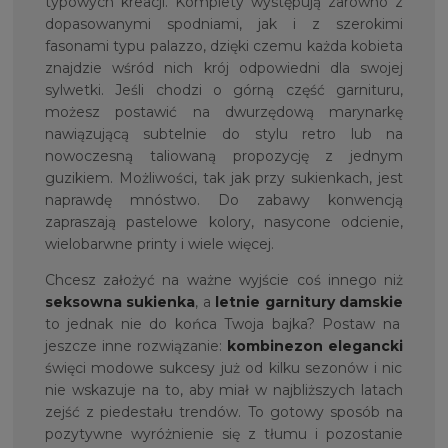
typowych kreacji. Komplety występują zarówno z
dopasowanymi spodniami, jak i z szerokimi
fasonami typu palazzo, dzięki czemu każda kobieta
znajdzie wśród nich krój odpowiedni dla swojej
sylwetki. Jeśli chodzi o górną część garnituru,
możesz postawić na dwurzędową marynarkę
nawiązującą subtelnie do stylu retro lub na
nowoczesną taliowaną propozycję z jednym
guzikiem. Możliwości, tak jak przy sukienkach, jest
naprawdę mnóstwo. Do zabawy konwencją
zapraszają pastelowe kolory, nasycone odcienie,
wielobarwne printy i wiele więcej.
Chcesz założyć na ważne wyjście coś innego niż
seksowna sukienka
, a
letnie garnitury damskie
to jednak nie do końca Twoja bajka? Postaw na
jeszcze inne rozwiązanie:
kombinezon elegancki
święci modowe sukcesy już od kilku sezonów i nic
nie wskazuje na to, aby miał w najbliższych latach
zejść z piedestału trendów. To gotowy sposób na
pozytywne wyróżnienie się z tłumu i pozostanie