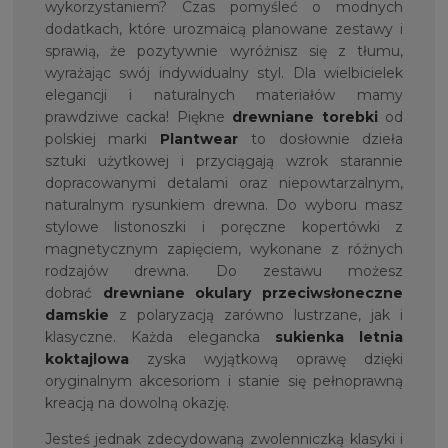
wykorzystaniem? Czas pomyśleć o modnych
dodatkach, które urozmaicą planowane zestawy i
sprawią, że pozytywnie wyróżnisz się z tłumu,
wyrażając swój indywidualny styl. Dla wielbicielek
elegancji i naturalnych materiałów mamy
prawdziwe cacka! Piękne
drewniane torebki
od
polskiej marki
Plantwear
to dosłownie dzieła
sztuki użytkowej i przyciągają wzrok starannie
dopracowanymi detalami oraz niepowtarzalnym,
naturalnym rysunkiem drewna. Do wyboru masz
stylowe listonoszki i poręczne kopertówki z
magnetycznym zapięciem, wykonane z różnych
rodzajów drewna. Do zestawu możesz
dobrać
drewniane okulary przeciwsłoneczne
damskie
z polaryzacją zarówno lustrzane, jak i
klasyczne. Każda elegancka
sukienka letnia
koktajlowa
zyska wyjątkową oprawę dzięki
oryginalnym akcesoriom i stanie się pełnoprawną
kreacją na dowolną okazję.
Jesteś jednak zdecydowaną zwolenniczką klasyki i