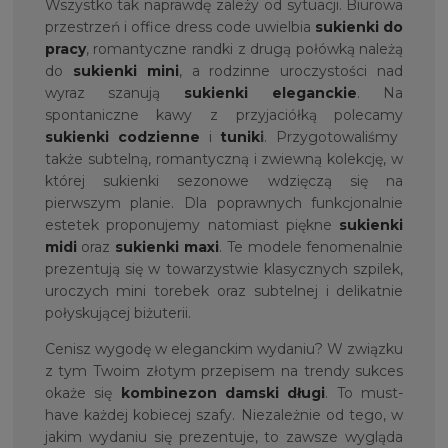
Wszystko tak naprawdę zależy od sytuacji. Biurowa
przestrzeń i office dress code uwielbia
sukienki do
pracy
, romantyczne randki z drugą połówką należą
do
sukienki mini
, a rodzinne uroczystości nad
wyraz szanują
sukienki eleganckie
. Na
spontaniczne kawy z przyjaciółką polecamy
sukienki codzienne
i
tunik
i
. Przygotowaliśmy
także subtelną, romantyczną i zwiewną kolekcję, w
której sukienki sezonowe wdzięczą się na
pierwszym planie. Dla poprawnych funkcjonalnie
estetek proponujemy natomiast piękne
sukienki
midi
oraz
sukienki maxi
. Te modele fenomenalnie
prezentują się w towarzystwie klasycznych szpilek,
uroczych mini torebek oraz subtelnej i delikatnie
połyskującej biżuterii.
Cenisz wygodę w eleganckim wydaniu? W związku
z tym Twoim złotym przepisem na trendy sukces
okaże się
kombinezon damski długi
. To must-
have każdej kobiecej szafy. Niezależnie od tego, w
jakim wydaniu się prezentuje, to zawsze wygląda