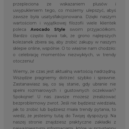
przepleciona ze wskazaniem plusów i
uwypukleniem tego, co możemy ulepszyć, abyś
zawsze była usatysfakcjonowana. Dzięki naszym
wartościom i wyjątkowej filozofii wiele klientek
poleca
Avocado Style
swoim przyjaciółkom.
Bardzo często bywa tak, że grono najlepszych
koleżanek zbiera się, aby zrobić zakupy w naszym
sklepie online, wspólnie. O to właśnie nam chodziło:
o celebrację momentów niezwykłych, w trendy
otoczeniu!
Wiemy, że czas jest aktualną wartością nadrzędną.
Wszędzie pragniemy dotrzeć szybko i sprawnie.
Zastanawiasz się, co się stanie, gdy ubranie nie
spełni rozmiarowych i gustownych oczekiwań?
Spokojnie! U nas zawsze możesz zrealizować
bezproblemowy zwrot. Jeśli nie będziesz wiedziała,
jak to zrobić lub będziesz miała trendy pytania, to
wiedz, że jesteśmy tutaj do Twojej dyspozycji. Na
naszej stronie znajdziesz praktyczne zakładki z
najważniejszymi informacjami, które w przystępny