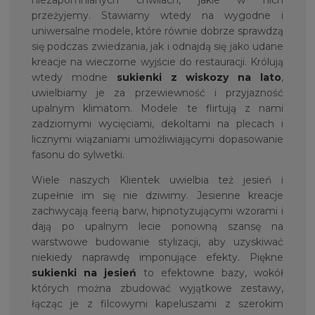
niezapomnianych chwilach, jakie w nich
przeżyjemy. Stawiamy wtedy na wygodne i
uniwersalne modele, które równie dobrze sprawdzą
się podczas zwiedzania, jak i odnajdą się jako udane
kreacje na wieczorne wyjście do restauracji. Królują
wtedy modne
sukienki z wiskozy na lato
,
uwielbiamy je za przewiewność i przyjazność
upalnym klimatom. Modele te flirtują z nami
zadziornymi wycięciami, dekoltami na plecach i
licznymi wiązaniami umożliwiającymi dopasowanie
fasonu do sylwetki.
Wiele naszych Klientek uwielbia też jesień i
zupełnie im się nie dziwimy. Jesienne kreacje
zachwycają feerią barw, hipnotyzującymi wzorami i
dają po upalnym lecie ponowną szansę na
warstwowe budowanie stylizacji, aby uzyskiwać
niekiedy naprawdę imponujące efekty. Piękne
sukienki na jesień
to efektowne bazy, wokół
których można zbudować wyjątkowe zestawy,
łącząc je z filcowymi kapeluszami z szerokim