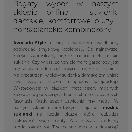
Bogaty wybór w naszym
sklepie online - sukienki
damskie, komfortowe bluzy i
nonszalanckie kombinezony
Avocado Style
to miejsce, w którym uwielbiamy
podkreślać zmysłową kobiecość. Do najnowszej
kolekcji zaprosiliśmy piękne, modne i eleganckie
sukienki. Czy wiesz, że ten element garderoby jest
najstarszym jednoczęściowym strojem dla kobiet?
Na przestrzeni wieków sukienka damska zmieniała
swój wygląd niczym magiczny kalejdoskop.
Występowała w ciężkich materiałach, mocnych
kolorach, egzotycznych tkaninach i nonszalanckich
fasonach. Każdy sezon uświetnia inny model. W
naszym sklepie internetowym znajdziesz
modne
sukienki
na każdą okazję, które rozbudzą
ciekawość Twojej… szafy. Zastanawiasz się, który
model okaże się Twoim strzałem w dziesiątkę?