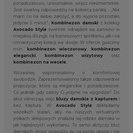
ponadczasowo, uniwersalnie, wręcz nieśmiertelnie.
Jest świetną odpowiedzią na kobiecą panikę - „Nie
mam co na siebie założyć, a do wyjścia pozostało
jedynie 5 minut”.
Kombinezon damski
z kolekcji
Avocado Style
świetnie odnajdzie się zarówno w
miejskiej dżungli, na biznesowym spotkaniu, jak i na
romantycznej kolacji we dwoje. W ofercie gościmy
m.in.
kombinezon wieczorowy
,
kombinezon
elegancki
,
kombinezon wizytowy
oraz
kombinezon na wesele
.
Wcześniej wspominaliśmy o komfortowej
swobodzie. Zaprezentowaliśmy także odpowiednie
propozycje, które są eleganckie i ponadczasowe.
Co jednak gdy zależy Ci jedynie na wygodzie? Do
akcji wkraczają więc
bluzy damskie z kapturem
i
bez kaptura. W
Avocado Style
dokładamy
wszelkich starań, aby na naszych wirtualnych
półkach sklepowych znalazła się odzież damska w
jak najlepszych wykonaniu. To samo dotyczy bluz
damskich, które sprawdzą się na każdą okazję i nie