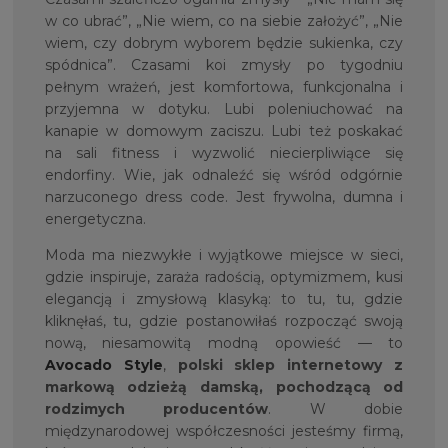
w co ubrać”, „Nie wiem, co na siebie założyć”, „Nie
wiem, czy dobrym wyborem będzie sukienka, czy
spódnica”. Czasami koi zmysły po tygodniu
pełnym wrażeń, jest komfortowa, funkcjonalna i
przyjemna w dotyku. Lubi poleniuchować na
kanapie w domowym zaciszu. Lubi też poskakać
na sali fitness i wyzwolić niecierpliwiące się
endorfiny. Wie, jak odnaleźć się wśród odgórnie
narzuconego dress code. Jest frywolna, dumna i
energetyczna.
Moda ma niezwykłe i wyjątkowe miejsce w sieci,
gdzie inspiruje, zaraża radością, optymizmem, kusi
elegancją i zmysłową klasyką: to tu, tu, gdzie
kliknęłaś, tu, gdzie postanowiłaś rozpocząć swoją
nową, niesamowitą modną opowieść — to
Avocado Style
,
polski sklep internetowy z
markową odzieżą damską, pochodzącą od
rodzimych producentów
. W dobie
międzynarodowej współczesności jesteśmy firmą,