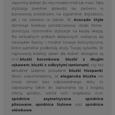
zapomnij dobrać do niej modelu midi lub maxi. Taka
stylizacja świetnie sprawdzi się zarówno w
biznesowej przestrzeni, na egzaminie dojrzałości,
jak i na zebraniu w szkole. W
Avocado Style
dominuje kolekcja ponadczasowa, dzięki której
stworzysz różnorodne stylizacje na każdą okazję.
Na wirtualnych półkach sklepowych wdzięczą się
niezwykłe fasony i modne tonacje kolorystyczne,
które subtelnie podkreślą atuty Twojej sylwetki. W
najnowszej kolekcji ubrań dla kobiet dostępne są
m.in.
bluzki koronkowe
,
bluzki z długim
rękawem
,
bluzki z odkrytymi ramionami
, czy też
aktualnie szalenie pożądane
bluzki hiszpanki
.
Skoro wspominaliśmy, że
elegancka bluzka
nie
może istnieć bez odpowiedniego dołu, to
zapraszamy także do zapoznania się z bogatą
ofertą spódnic, wśród nich znajdziesz m.in.
spódnice asymetryczne
,
spódnice
plisowane
,
spódnice tiulowe
oraz
spódnice
ołówkowe
.