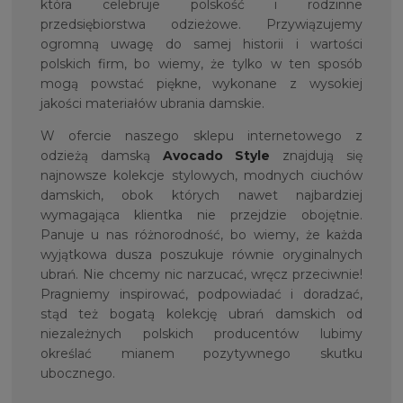
która celebruje polskość i rodzinne
przedsiębiorstwa odzieżowe. Przywiązujemy
ogromną uwagę do samej historii i wartości
polskich firm, bo wiemy, że tylko w ten sposób
mogą powstać piękne, wykonane z wysokiej
jakości materiałów ubrania damskie.
W ofercie naszego sklepu internetowego z
odzieżą damską
Avocado Style
znajdują się
najnowsze kolekcje stylowych, modnych ciuchów
damskich, obok których nawet najbardziej
wymagająca klientka nie przejdzie obojętnie.
Panuje u nas różnorodność, bo wiemy, że każda
wyjątkowa dusza poszukuje równie oryginalnych
ubrań. Nie chcemy nic narzucać, wręcz przeciwnie!
Pragniemy inspirować, podpowiadać i doradzać,
stąd też bogatą kolekcję ubrań damskich od
niezależnych polskich producentów lubimy
określać mianem pozytywnego skutku
ubocznego.