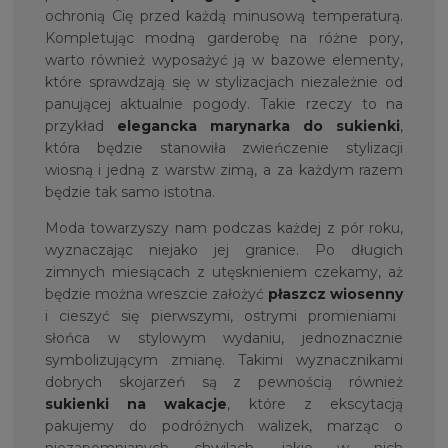
ochronią Cię przed każdą minusową temperaturą.
Kompletując modną garderobę na różne pory,
warto również wyposażyć ją w bazowe elementy,
które sprawdzają się w stylizacjach niezależnie od
panującej aktualnie pogody. Takie rzeczy to na
przykład
elegancka marynarka do sukienki
,
która będzie stanowiła zwieńczenie stylizacji
wiosną i jedną z warstw zimą, a za każdym razem
będzie tak samo istotna.
Moda towarzyszy nam podczas każdej z pór roku,
wyznaczając niejako jej granice. Po długich
zimnych miesiącach z utęsknieniem czekamy, aż
będzie można wreszcie założyć
płaszcz wiosenny
i cieszyć się pierwszymi, ostrymi promieniami
słońca w stylowym wydaniu, jednoznacznie
symbolizującym zmianę. Takimi wyznacznikami
dobrych skojarzeń są z pewnością również
sukienki na wakacje
, które z ekscytacją
pakujemy do podróżnych walizek, marząc o