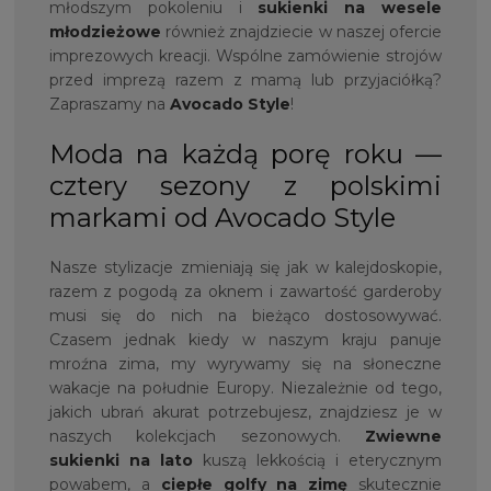
młodszym pokoleniu i
sukienki na wesele
młodzieżowe
również znajdziecie w naszej ofercie
imprezowych kreacji. Wspólne zamówienie strojów
przed imprezą razem z mamą lub przyjaciółką?
Zapraszamy na
Avocado Style
!
Moda na każdą porę roku —
cztery sezony z polskimi
markami od Avocado Style
Nasze stylizacje zmieniają się jak w kalejdoskopie,
razem z pogodą za oknem i zawartość garderoby
musi się do nich na bieżąco dostosowywać.
Czasem jednak kiedy w naszym kraju panuje
mroźna zima, my wyrywamy się na słoneczne
wakacje na południe Europy. Niezależnie od tego,
jakich ubrań akurat potrzebujesz, znajdziesz je w
naszych kolekcjach sezonowych.
Zwiewne
sukienki na lato
kuszą lekkością i eterycznym
powabem, a
ciepłe golfy
na zimę
skutecznie