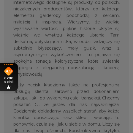
internetowego dostępne są produkty od polskich,
niezależnych producentów, którzy do każdego
elementu garderoby podchodzą z sercem,
miłością i inspiracją. Wierzymy, że wielkie
wyznawane wartości, piękne historie ukryte są
właśnie we wnętrzu każdego ubrania. Tam
delikatna, połyskująca nitka, w oddali wdzięczy się
subtelnie błyszczący, mały guzik, wraz z
asymetrycznym wykończeniem, tu pojawia się
spokojna tonacja kolorystyczna, która świetnie
współgra z elegancką nonszalancją i kobiecą
4.9
zmysłowością.
6200
opinii
Duży nacisk kładziemy także na profesjonalną
obsługę klienta, zarówno przed dokonaniem
zakupu, jak i po wykonaniu całej transakcji. Chcemy
pokazać Ci, że jesteś dla nas najważniejsza.
Codziennie dokładamy wszelkich starań, aby każda
klientka, opuszczając nasz sklep i wracając tu
ponownie, czuła się… jak u siebie w domu. Liczy się
dla nas Twój uśmiech, konstruktywna krytyka,