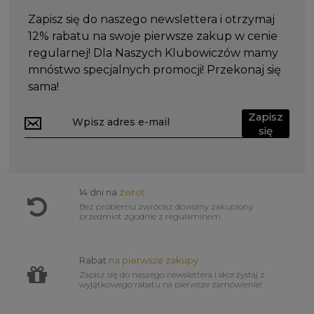
Zapisz się do naszego newslettera i otrzymaj
12% rabatu na swoje pierwsze zakup w cenie
regularnej! Dla Naszych Klubowiczów mamy
mnóstwo specjalnych promocji! Przekonaj się
sama!
Zapisz
się
14 dni na
zwrot
Bez problemu zwrócisz dowolny zakupiony
przedmiot zgodnie z regulaminem.
Rabat
na pierwsze zakupy
Zapisz się do naszego newslettera i skorzystaj z
wyjątkowego rabatu na pierwsze zamówienie!