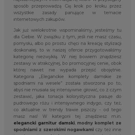
sposób przeprowadzą Cię krok po kroku przez
wszystkie zasady panujące w temacie
internetowych zakupów.
Jak już wielokrotnie wspominaliśmy, jesteśmy tu
dla Ciebie. W związku z tym, jeśli nie masz czasu,
pomysłu, albo po prostu chęci na kreację stylizacji
doskonałej, to w naszej ofercie przygotowaliśmy
kategorię niezwykłą. W niej bowiem znajdziesz
zestawy w atrakcyjnej, bo promocyjnej cenie, obok
której nawet nie wypada przejść obojętnie.
Kategoria „Eleganckie komplety damskie ze
spodniami na wesele” została stworzona po to,
abyś nie musiała się intensywnie głowić, co z czym
zestawić, jaka tonacja kolorystyczna pasuje do
pudrowego różu i intensywnego indygo, czy też,
co aktualnie w trendy trawie piszczy - od tego
masz nas! W kategorii tej znajdziesz m.in.
elegancki garnitur damski
,
modny komplet ze
spodniami z szerokimi nogawkami
czy też inne