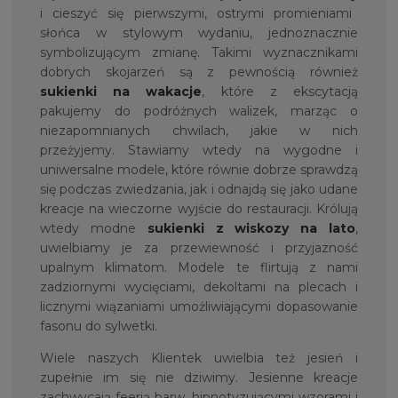
i cieszyć się pierwszymi, ostrymi promieniami
słońca w stylowym wydaniu, jednoznacznie
symbolizującym zmianę. Takimi wyznacznikami
dobrych skojarzeń są z pewnością również
sukienki na wakacje
, które z ekscytacją
pakujemy do podróżnych walizek, marząc o
niezapomnianych chwilach, jakie w nich
przeżyjemy. Stawiamy wtedy na wygodne i
uniwersalne modele, które równie dobrze sprawdzą
się podczas zwiedzania, jak i odnajdą się jako udane
kreacje na wieczorne wyjście do restauracji. Królują
wtedy modne
sukienki z wiskozy na lato
,
uwielbiamy je za przewiewność i przyjazność
upalnym klimatom. Modele te flirtują z nami
zadziornymi wycięciami, dekoltami na plecach i
licznymi wiązaniami umożliwiającymi dopasowanie
fasonu do sylwetki.
Wiele naszych Klientek uwielbia też jesień i
zupełnie im się nie dziwimy. Jesienne kreacje
zachwycają feerią barw, hipnotyzującymi wzorami i