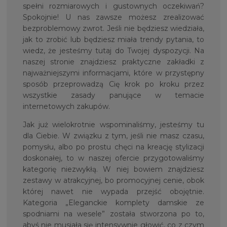
spełni rozmiarowych i gustownych oczekiwań?
Spokojnie! U nas zawsze możesz zrealizować
bezproblemowy zwrot. Jeśli nie będziesz wiedziała,
jak to zrobić lub będziesz miała trendy pytania, to
wiedz, że jesteśmy tutaj do Twojej dyspozycji. Na
naszej stronie znajdziesz praktyczne zakładki z
najważniejszymi informacjami, które w przystępny
sposób przeprowadzą Cię krok po kroku przez
wszystkie zasady panujące w temacie
internetowych zakupów.
Jak już wielokrotnie wspominaliśmy, jesteśmy tu
dla Ciebie. W związku z tym, jeśli nie masz czasu,
pomysłu, albo po prostu chęci na kreację stylizacji
doskonałej, to w naszej ofercie przygotowaliśmy
kategorię niezwykłą. W niej bowiem znajdziesz
zestawy w atrakcyjnej, bo promocyjnej cenie, obok
której nawet nie wypada przejść obojętnie.
Kategoria „Eleganckie komplety damskie ze
spodniami na wesele” została stworzona po to,
abyś nie musiała się intensywnie głowić, co z czym