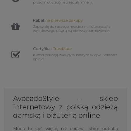
przedmiot zgodnie z regulaminem.
Rabat
na pierwsze zakupy
Zapisz się do naszego newslettera i skorzystaj z
wyjątkowego rabatu na pierwsze zamówienie!
Certyfikat
TrustMate
Klienci polecają zakupy w naszym sklepie. Sprawdź
opinie!
AvocadoStyle - sklep
internetowy z polską odzieżą
damską i biżuterią online
Moda to coś więcej niż ubrania, które potrafią