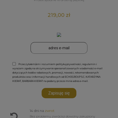
219,00 zł
Przeczytałem/am i rozumiem politykę prywatności, regulamin i
wyrażam zgodę na otrzymywanie spersonalizowanych wiadomości e-mail
dotyczących kodów rabatowych, promocji, nowości, rekomendowanych
produktów oraz informacji handlowych od ECHOGROUP S.C. KATARZYNA
KIERAT, BARBARA KIERAT na podany przeze mnie adres e-mail.
Zapisuję się
14 dni na
zwrot
Bez problemu zwrócisz dowolny zakupiony