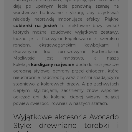
dają po upalnym lecie ponowną szansę na
warstwowe budowanie stylizacji, aby uzyskiwać
niekiedy naprawdę imponujące efekty. Piękne
sukienki na jesień
to efektowne bazy, wokół
których można zbudować wyjątkowe zestawy,
łącząc je z filcowymi kapeluszami z szerokim
rondem, ekstrawaganckimi kowbojkami i
skórzanymi lub zamszowymi kurteczkami.
Możliwości jest mnóstwo, a nasza
kolekcja
kardigany na jesień
doda do nich jeszcze
odrobinę stylowej ochrony przed chłodem, które
nieuchronnie nadchodzą wraz z liśćmi spadającymi
stopniowo z kolorowych drzew. A po zachwytach
ciepłymi stylizacjami, zaczniemy znów wspólnie
odliczać dni do kolejnej ciepłej wiosny, dającej
powiew świeżości, również w naszych szafach.
Wyjątkowe akcesoria Avocado
Style: drewniane torebki i