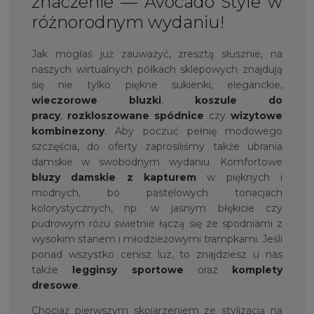
znaczenie — Avocado Style w
różnorodnym wydaniu!
Jak mogłaś już zauważyć, zresztą słusznie, na
naszych wirtualnych półkach sklepowych znajdują
się nie tylko piękne sukienki, eleganckie,
wieczorowe bluzki
,
koszule do
pracy
,
rozkloszowane spódnice
czy
wizytowe
kombinezony
. Aby poczuć pełnię modowego
szczęścia, do oferty zaprosiliśmy także ubrania
damskie w swobodnym wydaniu. Komfortowe
bluzy damskie z kapturem
w pięknych i
modnych, bo pastelowych tonacjach
kolorystycznych, np. w jasnym błękicie czy
pudrowym różu świetnie łączą się ze spodniami z
wysokim stanem i młodzieżowymi trampkami. Jeśli
ponad wszystko cenisz luz, to znajdziesz u nas
także
legginsy sportowe
oraz
komplety
dresowe
.
Chociaż pierwszym skojarzeniem ze stylizacją na