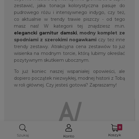
zestawić, jaka tonacja kolorystyczna pasuje do
pudrowego różu i intensywnego indygo, czy też,
co aktualnie w trendy trawie piszczy - od tego
masz nas! W kategorii tej znajdziesz m.in.
elegancki garnitur damski
,
modny komplet ze
spodniami z szerokimi nogawkami
czy też inne
trendy zestawy. Atrakcyjna cena zestawów to już
wisienka na modnym torcie, którą lubimy określać
pozytywnym skutkiem ubocznym.
To już koniec naszej wspaniałej opowieści, ale
dopiero początek niezwykłej, modnej historii z Tobą
w roli głównej. Czy jesteś gotowa? Zapraszamy!
Koszyk
Szukaj
OBSŁUGA KLIENTA
Konto