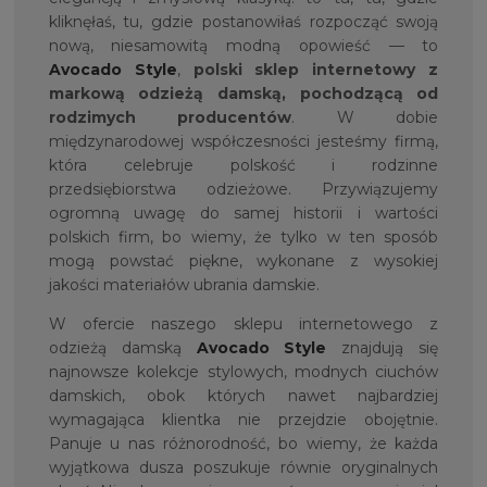
kliknęłaś, tu, gdzie postanowiłaś rozpocząć swoją
nową, niesamowitą modną opowieść — to
Avocado Style
,
polski sklep internetowy z
markową odzieżą damską, pochodzącą od
rodzimych producentów
. W dobie
międzynarodowej współczesności jesteśmy firmą,
która celebruje polskość i rodzinne
przedsiębiorstwa odzieżowe. Przywiązujemy
ogromną uwagę do samej historii i wartości
polskich firm, bo wiemy, że tylko w ten sposób
mogą powstać piękne, wykonane z wysokiej
jakości materiałów ubrania damskie.
W ofercie naszego sklepu internetowego z
odzieżą damską
Avocado Style
znajdują się
najnowsze kolekcje stylowych, modnych ciuchów
damskich, obok których nawet najbardziej
wymagająca klientka nie przejdzie obojętnie.
Panuje u nas różnorodność, bo wiemy, że każda
wyjątkowa dusza poszukuje równie oryginalnych