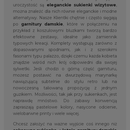
uroczystość są
eleganckie
sukienki wizytowe
,
można znaleźć dla nich równie eleganckie i modne
alternatywy. Nasze Klientki chętnie i często sięgają
po
garnitury damskie
, które w połączeniu na
przykład z koszulowymi bluzkami tworzą bardzo
efektowne zestawy, idealne jako zamiennik
typowych kreacji. Komplety występują zarówno z
dopasowanymi spodniami, jak i z szerokimi
fasonami typu palazzo, dzięki czemu każda kobieta
znajdzie wśród nich krój odpowiedni dla swojej
sylwetki. Jeśli chodzi o górną część garnituru,
możesz postawić na dwurzędową marynarkę
nawiązującą subtelnie do stylu retro lub na
nowoczesną taliowaną propozycję z jednym
guzikiem. Możliwości, tak jak przy sukienkach, jest
naprawdę mnóstwo. Do zabawy konwencją
zapraszają pastelowe kolory, nasycone odcienie,
wielobarwne printy i wiele więcej.
Chcesz założyć na ważne wyjście coś innego niż