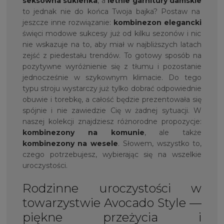
seksowna sukienka
, a
letnie garnitury damskie
to jednak nie do końca Twoja bajka? Postaw na
jeszcze inne rozwiązanie:
kombinezon elegancki
święci modowe sukcesy już od kilku sezonów i nic
nie wskazuje na to, aby miał w najbliższych latach
zejść z piedestału trendów. To gotowy sposób na
pozytywne wyróżnienie się z tłumu i pozostanie
jednocześnie w szykownym klimacie. Do tego
typu stroju wystarczy już tylko dobrać odpowiednie
obuwie i torebkę, a całość będzie prezentowała się
spójnie i nie zawiedzie Cię w żadnej sytuacji. W
naszej kolekcji znajdziesz różnorodne propozycje:
kombinezony na komunie
, ale także
kombinezony na wesele
. Słowem, wszystko to,
czego potrzebujesz, wybierając się na wszelkie
uroczystości.
Rodzinne uroczystości w
towarzystwie Avocado Style —
piękne przeżycia i