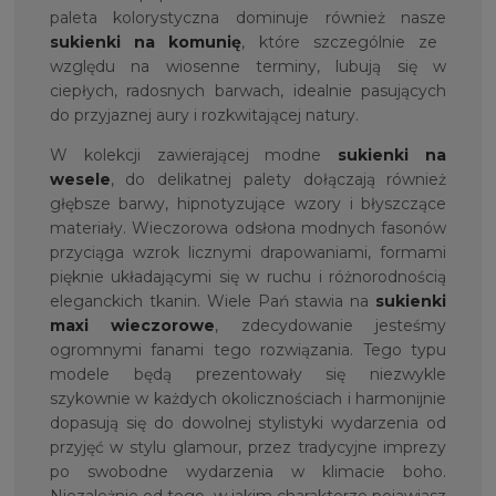
paleta kolorystyczna dominuje również nasze
sukienki na komunię
, które szczególnie ze
względu na wiosenne terminy, lubują się w
ciepłych, radosnych barwach, idealnie pasujących
do przyjaznej aury i rozkwitającej natury.
W kolekcji zawierającej modne
sukienki na
wesele
, do delikatnej palety dołączają również
głębsze barwy, hipnotyzujące wzory i błyszczące
materiały. Wieczorowa odsłona modnych fasonów
przyciąga wzrok licznymi drapowaniami, formami
pięknie układającymi się w ruchu i różnorodnością
eleganckich tkanin. Wiele Pań stawia na
sukienki
maxi wieczorowe
, zdecydowanie jesteśmy
ogromnymi fanami tego rozwiązania. Tego typu
modele będą prezentowały się niezwykle
szykownie w każdych okolicznościach i harmonijnie
dopasują się do dowolnej stylistyki wydarzenia od
przyjęć w stylu glamour, przez tradycyjne imprezy
po swobodne wydarzenia w klimacie boho.
Niezależnie od tego, w jakim charakterze pojawiasz