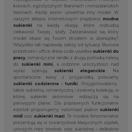
kolorach, egzotycznych tkaninach i nonszalanckich
fasonach. Każdy sezon uświetnia inny model. W
naszym sklepie internetowym znajdziesz
modne
sukienki
na każdą okazję, które rozbudzą
ciekawość Twojej… szafy. Zastanawiasz się, który
model okaże się Twoim strzałem w dziesiątkę?
Wszystko tak naprawdę zależy od sytuacji. Biurowa
przestrzeń i office dress code uwielbia
sukienki do
pracy
, romantyczne randki z drugą połówką należą
do
sukienki mini
, a rodzinne uroczystości nad
wyraz szanują
sukienki eleganckie
. Na
spontaniczne kawy z przyjaciółką polecamy
sukienki codzienne
i
tunik
i
. Przygotowaliśmy
także subtelną, romantyczną i zwiewną kolekcję, w
której sukienki sezonowe wdzięczą się na
pierwszym planie. Dla poprawnych funkcjonalnie
estetek proponujemy natomiast piękne
sukienki
midi
oraz
sukienki maxi
. Te modele fenomenalnie
prezentują się w towarzystwie klasycznych szpilek,
uroczych mini torebek oraz subtelnej i delikatnie