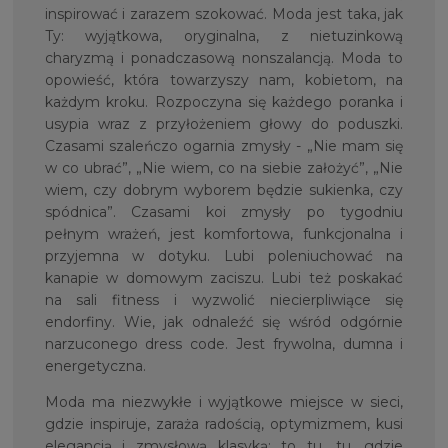
inspirować i zarazem szokować. Moda jest taka, jak
Ty: wyjątkowa, oryginalna, z nietuzinkową
charyzmą i ponadczasową nonszalancją. Moda to
opowieść, która towarzyszy nam, kobietom, na
każdym kroku. Rozpoczyna się każdego poranka i
usypia wraz z przyłożeniem głowy do poduszki.
Czasami szaleńczo ogarnia zmysły - „Nie mam się
w co ubrać”, „Nie wiem, co na siebie założyć”, „Nie
wiem, czy dobrym wyborem będzie sukienka, czy
spódnica”. Czasami koi zmysły po tygodniu
pełnym wrażeń, jest komfortowa, funkcjonalna i
przyjemna w dotyku. Lubi poleniuchować na
kanapie w domowym zaciszu. Lubi też poskakać
na sali fitness i wyzwolić niecierpliwiące się
endorfiny. Wie, jak odnaleźć się wśród odgórnie
narzuconego dress code. Jest frywolna, dumna i
energetyczna.
Moda ma niezwykłe i wyjątkowe miejsce w sieci,
gdzie inspiruje, zaraża radością, optymizmem, kusi
elegancją i zmysłową klasyką: to tu, tu, gdzie