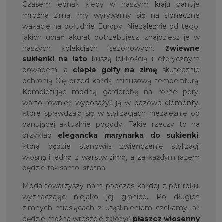
Czasem jednak kiedy w naszym kraju panuje
mroźna zima, my wyrywamy się na słoneczne
wakacje na południe Europy. Niezależnie od tego,
jakich ubrań akurat potrzebujesz, znajdziesz je w
naszych kolekcjach sezonowych.
Zwiewne
sukienki na lato
kuszą lekkością i eterycznym
powabem, a
ciepłe golfy
na zimę
skutecznie
ochronią Cię przed każdą minusową temperaturą.
Kompletując modną garderobę na różne pory,
warto również wyposażyć ją w bazowe elementy,
które sprawdzają się w stylizacjach niezależnie od
panującej aktualnie pogody. Takie rzeczy to na
przykład
elegancka marynarka do sukienki
,
która będzie stanowiła zwieńczenie stylizacji
wiosną i jedną z warstw zimą, a za każdym razem
będzie tak samo istotna.
Moda towarzyszy nam podczas każdej z pór roku,
wyznaczając niejako jej granice. Po długich
zimnych miesiącach z utęsknieniem czekamy, aż
będzie można wreszcie założyć
płaszcz wiosenny