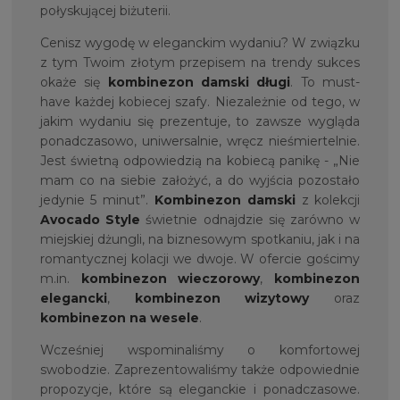
połyskującej biżuterii.
Cenisz wygodę w eleganckim wydaniu? W związku
z tym Twoim złotym przepisem na trendy sukces
okaże się
kombinezon damski długi
. To must-
have każdej kobiecej szafy. Niezależnie od tego, w
jakim wydaniu się prezentuje, to zawsze wygląda
ponadczasowo, uniwersalnie, wręcz nieśmiertelnie.
Jest świetną odpowiedzią na kobiecą panikę - „Nie
mam co na siebie założyć, a do wyjścia pozostało
jedynie 5 minut”.
Kombinezon damski
z kolekcji
Avocado Style
świetnie odnajdzie się zarówno w
miejskiej dżungli, na biznesowym spotkaniu, jak i na
romantycznej kolacji we dwoje. W ofercie gościmy
m.in.
kombinezon wieczorowy
,
kombinezon
elegancki
,
kombinezon wizytowy
oraz
kombinezon na wesele
.
Wcześniej wspominaliśmy o komfortowej
swobodzie. Zaprezentowaliśmy także odpowiednie
propozycje, które są eleganckie i ponadczasowe.