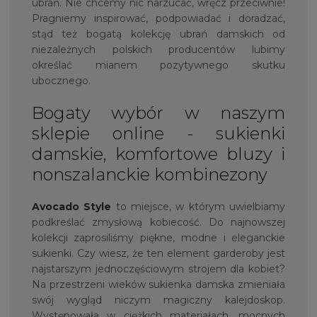
ubrań. Nie chcemy nic narzucać, wręcz przeciwnie!
Pragniemy inspirować, podpowiadać i doradzać,
stąd też bogatą kolekcję ubrań damskich od
niezależnych polskich producentów lubimy
określać mianem pozytywnego skutku
ubocznego.
Bogaty wybór w naszym
sklepie online - sukienki
damskie, komfortowe bluzy i
nonszalanckie kombinezony
Avocado Style
to miejsce, w którym uwielbiamy
podkreślać zmysłową kobiecość. Do najnowszej
kolekcji zaprosiliśmy piękne, modne i eleganckie
sukienki. Czy wiesz, że ten element garderoby jest
najstarszym jednoczęściowym strojem dla kobiet?
Na przestrzeni wieków sukienka damska zmieniała
swój wygląd niczym magiczny kalejdoskop.
Występowała w ciężkich materiałach, mocnych