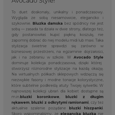
Avocado Style!
To duet doskonały, unikalny i ponadczasowy.
Wygląda ze sobą niesamowicie, elegancko i
szykownie.
Bluzka damska
bez spódnicy nie jest
sobą — zasada ta działa w dwie strony, dlatego też,
gdy postanowiłaś kupić piękną koszulę, nie
zapomnij dobrać do niej modelu midi lub maxi. Taka
stylizacja świetnie sprawdzi się zarówno w
biznesowej przestrzeni, na egzaminie dojrzałości,
jak i na zebraniu w szkole. W
Avocado Style
dominuje kolekcja ponadczasowa, dzięki której
stworzysz różnorodne stylizacje na każdą okazję.
Na wirtualnych półkach sklepowych wdzięczą się
niezwykłe fasony i modne tonacje kolorystyczne,
które subtelnie podkreślą atuty Twojej sylwetki. W
najnowszej kolekcji ubrań dla kobiet dostępne są
m.in.
bluzki koronkowe
,
bluzki z długim
rękawem
,
bluzki z odkrytymi ramionami
, czy też
aktualnie szalenie pożądane
bluzki hiszpanki
.
Skoro wspominaliśmy, że
elegancka bluzka
nie