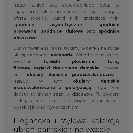
może istnieć bez odpowiedniego dołu, to
zapraszamy także do zapoznania się z bogatą
ofertą spódnic, wśród nich znajdziesz m.in.
spódnice asymetryczne
,
spódnice
plisowane
,
spódnice tiulowe
oraz
spódnice
ołówkowe
.
Ukoronowaniem looku, swoistą wisienką na torcie
okażą się modne
akcesoria
. Wśród nich możemy
wyróżnić
torebki płócienne
,
torby
filcowe
,
zegarki drewniane damskie
i męskie
oraz
okulary damskie przeciwsłoneczne
i
męskie w tym
okulary damskie
przeciwsłoneczne z polaryzacją
. Tego typu
dodatki to trendy strzał w dziesiątkę. Tu bowiem
funkcjonalność flirtuje z pięknymi zdobieniami i
wysokiej jakości wykończeniem.
Elegancka i stylowa kolekcja
ubrań damskich na wesele —