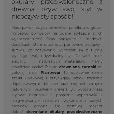
okulary przeciwsłoneczne z
drewna, ożyw swój styl w
nieoczywisty sposób!
Masz już w koszyku odzieżowe perełki, a w głowie
mnóstwo pomysłów na udane stylizacje z ich
wykorzystaniem? Czas pomyśleć o modnych
dodatkach, które urozmaicą planowane zestawy i
sprawią, że pozytywnie wyróżnisz się z tłumu,
wyrażając swój indywidualny styl. Dla wielbicielek
elegancji i naturalnych materiałów mamy
prawdziwe cacka! Piękne
drewniane torebki
od
polskiej marki
Plantwear
to dosłownie dzieła
sztuki użytkowej i przyciągają wzrok starannie
dopracowanymi detalami oraz niepowtarzalnym,
naturalnym rysunkiem drewna. Do wyboru masz
stylowe listonoszki i poręczne kopertówki z
magnetycznym zapięciem, wykonane z różnych
rodzajów drewna. Do zestawu możesz
dobrać
drewniane okulary przeciwsłoneczne