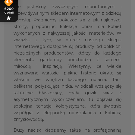
4.9
Nie jesteśmy zwyczajnym, monotonnym i
6200
opinii
przewidywalnym sklepem internetowym z odzieżą
damską. Pragniemy pokazać się z jak najlepszej
strony, proponując kolekcje ubrań dla kobiet
wykonanych z najwyższej jakości materiałów. W
związku z tym, w ofercie naszego sklepu
internetowego dostępne są produkty od polskich,
niezależnych producentów, którzy do każdego
elementu garderoby podchodzą z sercem,
miłością i inspiracją. Wierzymy, że wielkie
wyznawane wartości, piękne historie ukryte są
właśnie we wnętrzu każdego ubrania. Tam
delikatna, połyskująca nitka, w oddali wdzięczy się
subtelnie błyszczący, mały guzik, wraz z
asymetrycznym wykończeniem, tu pojawia się
spokojna tonacja kolorystyczna, która świetnie
współgra z elegancką nonszalancją i kobiecą
zmysłowością.
Duży nacisk kładziemy także na profesjonalną