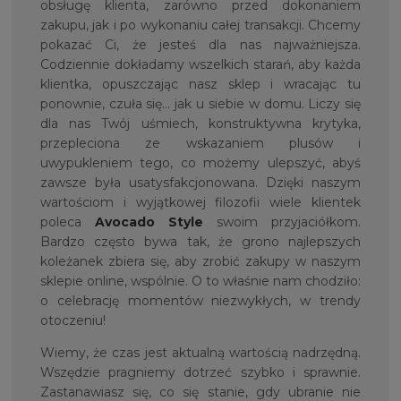
obsługę klienta, zarówno przed dokonaniem
zakupu, jak i po wykonaniu całej transakcji. Chcemy
pokazać Ci, że jesteś dla nas najważniejsza.
Codziennie dokładamy wszelkich starań, aby każda
klientka, opuszczając nasz sklep i wracając tu
ponownie, czuła się… jak u siebie w domu. Liczy się
dla nas Twój uśmiech, konstruktywna krytyka,
przepleciona ze wskazaniem plusów i
uwypukleniem tego, co możemy ulepszyć, abyś
zawsze była usatysfakcjonowana. Dzięki naszym
wartościom i wyjątkowej filozofii wiele klientek
poleca
Avocado Style
swoim przyjaciółkom.
Bardzo często bywa tak, że grono najlepszych
koleżanek zbiera się, aby zrobić zakupy w naszym
sklepie online, wspólnie. O to właśnie nam chodziło:
o celebrację momentów niezwykłych, w trendy
otoczeniu!
Wiemy, że czas jest aktualną wartością nadrzędną.
Wszędzie pragniemy dotrzeć szybko i sprawnie.
Zastanawiasz się, co się stanie, gdy ubranie nie