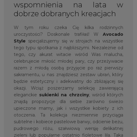
wspomnienia na lata w
dobrze dobranych kreacjach
W tym roku czeka Cię kilka rodzinnych
uroczystości? Doskonale trafiłaś! W
Avocado
Style
specjalizujemy się w strojach na wszystkie
tego typu spotkania z najbliższymi. Niezależnie od
tego, czy akurat witacie wśród Was malucha,
celebrujecie miłość młodej pary, czy przeżywacie
razem z młodą osobą przyjęcie po raz pierwszy
sakramentu, u nas znajdziesz zestaw ubrań, który
będzie estetyczny i adekwatny do zbliżającej się
okazji. Wciąż poszerzamy selekcję zawierającą
eleganckie
sukienki na chrzciny
, wśród których
znajdą propozycje dla siebie zarówno świeżo
upieczone mamy, jak i wszystkie kobiety z ich
otoczenia. Ta kolekcja niezmiennie przyciąga
subtelne i kobiece pastelowe barwy, odcienie beżu,
pudrowego różu, szałwiową wersję delikatnej
zieleni lub popularne ostatnio fioletowe lila. Taka