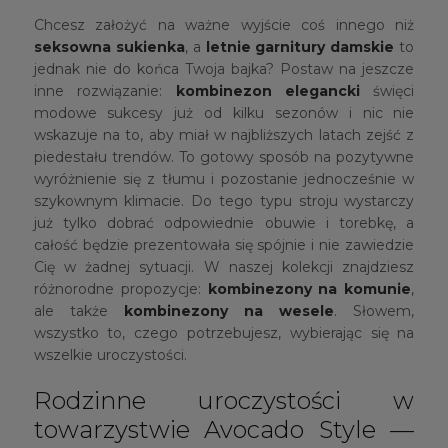
Chcesz założyć na ważne wyjście coś innego niż
seksowna sukienka
, a
letnie garnitury damskie
to
jednak nie do końca Twoja bajka? Postaw na jeszcze
inne rozwiązanie:
kombinezon elegancki
święci
modowe sukcesy już od kilku sezonów i nic nie
wskazuje na to, aby miał w najbliższych latach zejść z
piedestału trendów. To gotowy sposób na pozytywne
wyróżnienie się z tłumu i pozostanie jednocześnie w
szykownym klimacie. Do tego typu stroju wystarczy
już tylko dobrać odpowiednie obuwie i torebkę, a
całość będzie prezentowała się spójnie i nie zawiedzie
Cię w żadnej sytuacji. W naszej kolekcji znajdziesz
różnorodne propozycje:
kombinezony na komunie
,
ale także
kombinezony na wesele
. Słowem,
wszystko to, czego potrzebujesz, wybierając się na
wszelkie uroczystości.
Rodzinne uroczystości w
towarzystwie Avocado Style —