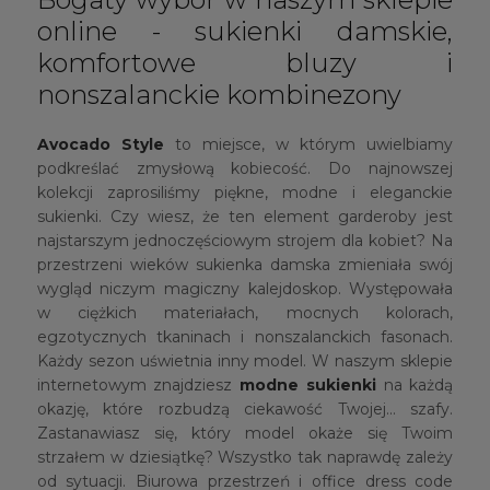
online - sukienki damskie,
komfortowe bluzy i
nonszalanckie kombinezony
Avocado Style
to miejsce, w którym uwielbiamy
podkreślać zmysłową kobiecość. Do najnowszej
kolekcji zaprosiliśmy piękne, modne i eleganckie
sukienki. Czy wiesz, że ten element garderoby jest
najstarszym jednoczęściowym strojem dla kobiet? Na
przestrzeni wieków sukienka damska zmieniała swój
wygląd niczym magiczny kalejdoskop. Występowała
w ciężkich materiałach, mocnych kolorach,
egzotycznych tkaninach i nonszalanckich fasonach.
Każdy sezon uświetnia inny model. W naszym sklepie
internetowym znajdziesz
modne sukienki
na każdą
okazję, które rozbudzą ciekawość Twojej… szafy.
Zastanawiasz się, który model okaże się Twoim
strzałem w dziesiątkę? Wszystko tak naprawdę zależy
od sytuacji. Biurowa przestrzeń i office dress code