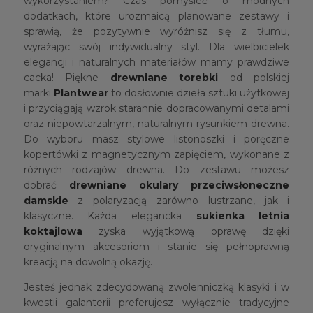
wykorzystaniem? Czas pomyśleć o modnych
dodatkach, które urozmaicą planowane zestawy i
sprawią, że pozytywnie wyróżnisz się z tłumu,
wyrażając swój indywidualny styl. Dla wielbicielek
elegancji i naturalnych materiałów mamy prawdziwe
cacka! Piękne
drewniane torebki
od polskiej
marki
Plantwear
to dosłownie dzieła sztuki użytkowej
i przyciągają wzrok starannie dopracowanymi detalami
oraz niepowtarzalnym, naturalnym rysunkiem drewna.
Do wyboru masz stylowe listonoszki i poręczne
kopertówki z magnetycznym zapięciem, wykonane z
różnych rodzajów drewna. Do zestawu możesz
dobrać
drewniane okulary przeciwsłoneczne
damskie
z polaryzacją zarówno lustrzane, jak i
klasyczne. Każda elegancka
sukienka letnia
koktajlowa
zyska wyjątkową oprawę dzięki
oryginalnym akcesoriom i stanie się pełnoprawną
kreacją na dowolną okazję.
Jesteś jednak zdecydowaną zwolenniczką klasyki i w
kwestii galanterii preferujesz wyłącznie tradycyjne