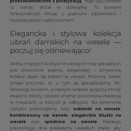
przeciwsłoneczne z polaryzacją
. Tego typu dodatki
to trendy strzał w dziesiątkę. Tu bowiem
funkcjonalność flirtuje z pięknymi zdobieniami i
wysokiej jakości wykończeniem.
Elegancka i stylowa kolekcja
ubrań damskich na wesele —
poczuj się olśniewająco!
Jedną z naszych licznych modowych misji specjalnych
jest stworzenie pięknej, eleganckiej i zmysłowej
kolekcji ubrań dla kobiet na wesele. Możemy nawet
śmiało przyznać, że w tym się specjalizujemy. Nic
dziwnego bowiem, w naszym zespole goszczą trendy
eksperci, którzy zawsze chętnie pozostawią inspirację
w miejscach, w których je odkryjesz. Na ceremonię
zaślubin proponujemy więc
sukienki na wesele
,
kombinezony na wesele
,
eleganckie bluzki na
wesele
oraz
spódnice na wesele
. Każdego
pracowitego dnia dokładamy wszelkich starań, aby