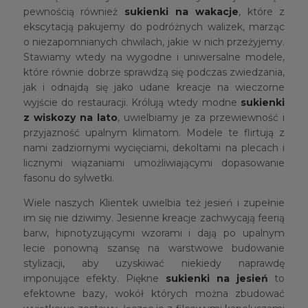
pewnością również
sukienki na wakacje
, które z
ekscytacją pakujemy do podróżnych walizek, marząc
o niezapomnianych chwilach, jakie w nich przeżyjemy.
Stawiamy wtedy na wygodne i uniwersalne modele,
które równie dobrze sprawdzą się podczas zwiedzania,
jak i odnajdą się jako udane kreacje na wieczorne
wyjście do restauracji. Królują wtedy modne
sukienki
z wiskozy na lato
, uwielbiamy je za przewiewność i
przyjazność upalnym klimatom. Modele te flirtują z
nami zadziornymi wycięciami, dekoltami na plecach i
licznymi wiązaniami umożliwiającymi dopasowanie
fasonu do sylwetki.
Wiele naszych Klientek uwielbia też jesień i zupełnie
im się nie dziwimy. Jesienne kreacje zachwycają feerią
barw, hipnotyzującymi wzorami i dają po upalnym
lecie ponowną szansę na warstwowe budowanie
stylizacji, aby uzyskiwać niekiedy naprawdę
imponujące efekty. Piękne
sukienki na jesień
to
efektowne bazy, wokół których można zbudować