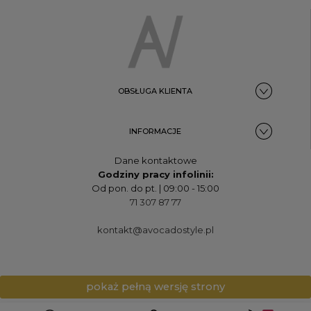
OBSŁUGA KLIENTA
INFORMACJE
Dane kontaktowe
Godziny pracy infolinii:
Od pon. do pt. | 09:00 - 15:00
71 307 87 77
kontakt@avocadostyle.pl
pokaż pełną wersję strony
AvocadoStyle.pl © 2015-2021 | Wszelkie prawa zastrzeżone.