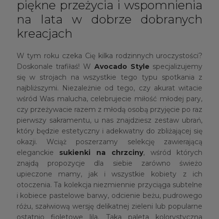
piękne przeżycia i wspomnienia
na lata w dobrze dobranych
kreacjach
W tym roku czeka Cię kilka rodzinnych uroczystości?
Doskonale trafiłaś! W
Avocado Style
specjalizujemy
się w strojach na wszystkie tego typu spotkania z
najbliższymi. Niezależnie od tego, czy akurat witacie
wśród Was malucha, celebrujecie miłość młodej pary,
czy przeżywacie razem z młodą osobą przyjęcie po raz
pierwszy sakramentu, u nas znajdziesz zestaw ubrań,
który będzie estetyczny i adekwatny do zbliżającej się
okazji. Wciąż poszerzamy selekcję zawierającą
eleganckie
sukienki na chrzciny
, wśród których
znajdą propozycje dla siebie zarówno świeżo
upieczone mamy, jak i wszystkie kobiety z ich
otoczenia. Ta kolekcja niezmiennie przyciąga subtelne
i kobiece pastelowe barwy, odcienie beżu, pudrowego
różu, szałwiową wersję delikatnej zieleni lub popularne
ostatnio fioletowe lila. Taka paleta kolorystyczna