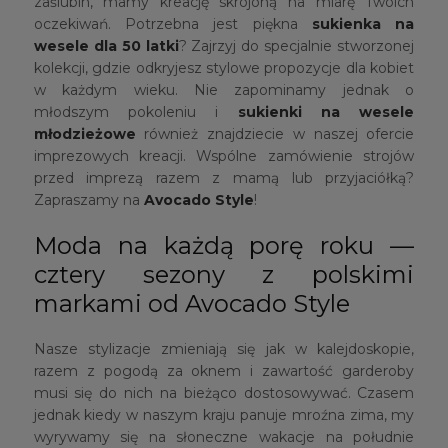
zaślubin, mamy kreację skrojoną na miarę Twoich
oczekiwań. Potrzebna jest piękna
sukienka na
wesele dla 50 latki
? Zajrzyj do specjalnie stworzonej
kolekcji, gdzie odkryjesz stylowe propozycje dla kobiet
w każdym wieku. Nie zapominamy jednak o
młodszym pokoleniu i
sukienki na wesele
młodzieżowe
również znajdziecie w naszej ofercie
imprezowych kreacji. Wspólne zamówienie strojów
przed imprezą razem z mamą lub przyjaciółką?
Zapraszamy na
Avocado Style
!
Moda na każdą porę roku —
cztery sezony z polskimi
markami od Avocado Style
Nasze stylizacje zmieniają się jak w kalejdoskopie,
razem z pogodą za oknem i zawartość garderoby
musi się do nich na bieżąco dostosowywać. Czasem
jednak kiedy w naszym kraju panuje mroźna zima, my
wyrywamy się na słoneczne wakacje na południe