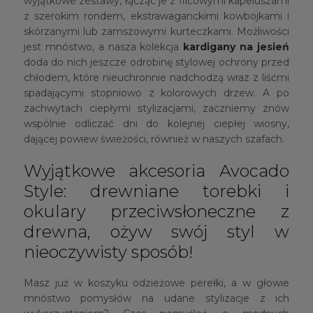
wyjątkowe zestawy, łącząc je z filcowymi kapeluszami
z szerokim rondem, ekstrawaganckimi kowbojkami i
skórzanymi lub zamszowymi kurteczkami. Możliwości
jest mnóstwo, a nasza kolekcja
kardigany na jesień
doda do nich jeszcze odrobinę stylowej ochrony przed
chłodem, które nieuchronnie nadchodzą wraz z liśćmi
spadającymi stopniowo z kolorowych drzew. A po
zachwytach ciepłymi stylizacjami, zaczniemy znów
wspólnie odliczać dni do kolejnej ciepłej wiosny,
dającej powiew świeżości, również w naszych szafach.
Wyjątkowe akcesoria Avocado
Style: drewniane torebki i
okulary przeciwsłoneczne z
drewna, ożyw swój styl w
nieoczywisty sposób!
Masz już w koszyku odzieżowe perełki, a w głowie
mnóstwo pomysłów na udane stylizacje z ich