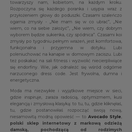
towarzyszy nam, kobietom, na każdym kroku.
Rozpoczyna się każdego poranka i usypia wraz z
przyłożeniem głowy do poduszki. Czasami szaleńczo
ogarnia zmysły - „Nie mam się w co ubrać”, „Nie
wiem, co na siebie założyć”, „Nie wiem, czy dobrym
wyborem będzie sukienka, czy spódnica”. Czasami koi
zmysły po tygodniu pełnym wrażeń, jest komfortowa,
funkcjonalna i przyjemna w dotyku. Lubi
poleniuchować na kanapie w domowym zaciszu. Lubi
też poskakać na sali fitness i wyzwolić niecierpliwiące
się endorfiny. Wie, jak odnaleźć się wśród odgórnie
narzuconego dress code. Jest frywolna, dumna i
energetyczna.
Moda ma niezwykłe i wyjątkowe miejsce w sieci,
gdzie inspiruje, zaraża radością, optymizmem, kusi
elegancją i zmysłową klasyką: to tu, tu, gdzie kliknęłaś,
tu, gdzie postanowiłaś rozpocząć swoją nową,
niesamowitą modną opowieść — to
Avocado Style
,
polski sklep internetowy z markową odzieżą
damską, pochodzącą od rodzimych