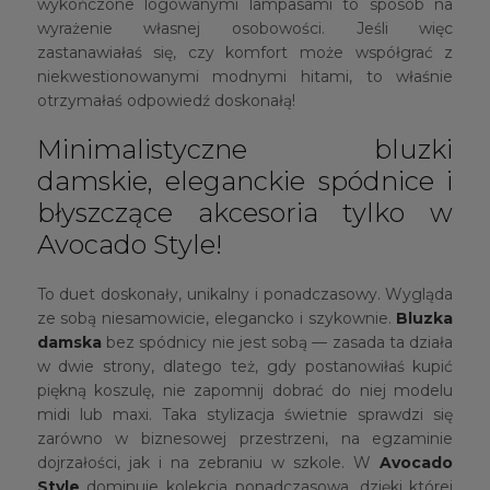
wykończone logowanymi lampasami to sposób na
wyrażenie własnej osobowości. Jeśli więc
zastanawiałaś się, czy komfort może współgrać z
niekwestionowanymi modnymi hitami, to właśnie
otrzymałaś odpowiedź doskonałą!
Minimalistyczne bluzki
damskie, eleganckie spódnice i
błyszczące akcesoria tylko w
Avocado Style!
To duet doskonały, unikalny i ponadczasowy. Wygląda
ze sobą niesamowicie, elegancko i szykownie.
Bluzka
damska
bez spódnicy nie jest sobą — zasada ta działa
w dwie strony, dlatego też, gdy postanowiłaś kupić
piękną koszulę, nie zapomnij dobrać do niej modelu
midi lub maxi. Taka stylizacja świetnie sprawdzi się
zarówno w biznesowej przestrzeni, na egzaminie
dojrzałości, jak i na zebraniu w szkole. W
Avocado
Style
dominuje kolekcja ponadczasowa, dzięki której