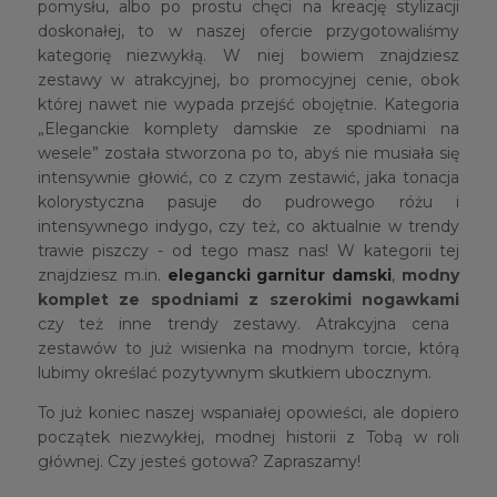
pomysłu, albo po prostu chęci na kreację stylizacji
doskonałej, to w naszej ofercie przygotowaliśmy
kategorię niezwykłą. W niej bowiem znajdziesz
zestawy w atrakcyjnej, bo promocyjnej cenie, obok
której nawet nie wypada przejść obojętnie. Kategoria
„Eleganckie komplety damskie ze spodniami na
wesele” została stworzona po to, abyś nie musiała się
intensywnie głowić, co z czym zestawić, jaka tonacja
kolorystyczna pasuje do pudrowego różu i
intensywnego indygo, czy też, co aktualnie w trendy
trawie piszczy - od tego masz nas! W kategorii tej
znajdziesz m.in.
elegancki garnitur damski
,
modny
komplet ze spodniami z szerokimi nogawkami
czy też inne trendy zestawy. Atrakcyjna cena
zestawów to już wisienka na modnym torcie, którą
lubimy określać pozytywnym skutkiem ubocznym.
To już koniec naszej wspaniałej opowieści, ale dopiero
początek niezwykłej, modnej historii z Tobą w roli
głównej. Czy jesteś gotowa? Zapraszamy!