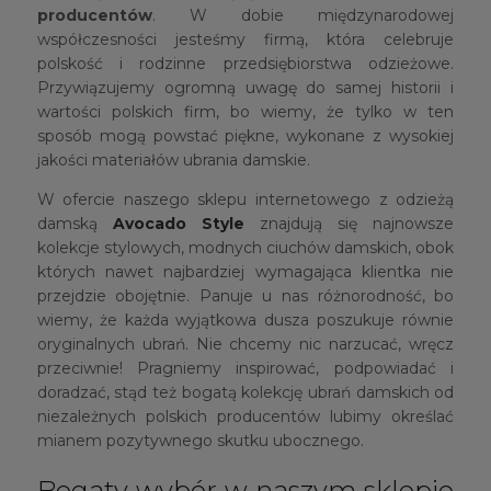
producentów
. W dobie międzynarodowej
współczesności jesteśmy firmą, która celebruje
polskość i rodzinne przedsiębiorstwa odzieżowe.
Przywiązujemy ogromną uwagę do samej historii i
wartości polskich firm, bo wiemy, że tylko w ten
sposób mogą powstać piękne, wykonane z wysokiej
jakości materiałów ubrania damskie.
W ofercie naszego sklepu internetowego z odzieżą
damską
Avocado Style
znajdują się najnowsze
kolekcje stylowych, modnych ciuchów damskich, obok
których nawet najbardziej wymagająca klientka nie
przejdzie obojętnie. Panuje u nas różnorodność, bo
wiemy, że każda wyjątkowa dusza poszukuje równie
oryginalnych ubrań. Nie chcemy nic narzucać, wręcz
przeciwnie! Pragniemy inspirować, podpowiadać i
doradzać, stąd też bogatą kolekcję ubrań damskich od
niezależnych polskich producentów lubimy określać
mianem pozytywnego skutku ubocznego.
Bogaty wybór w naszym sklepie