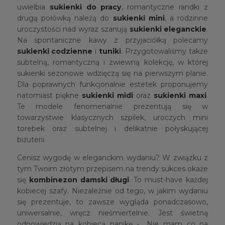
uwielbia
sukienki do pracy
, romantyczne randki z
drugą połówką należą do
sukienki mini
, a rodzinne
uroczystości nad wyraz szanują
sukienki eleganckie
.
Na spontaniczne kawy z przyjaciółką polecamy
sukienki codzienne
i
tunik
i
. Przygotowaliśmy także
subtelną, romantyczną i zwiewną kolekcję, w której
sukienki sezonowe wdzięczą się na pierwszym planie.
Dla poprawnych funkcjonalnie estetek proponujemy
natomiast piękne
sukienki midi
oraz
sukienki maxi
.
Te modele fenomenalnie prezentują się w
towarzystwie klasycznych szpilek, uroczych mini
torebek oraz subtelnej i delikatnie połyskującej
biżuterii.
Cenisz wygodę w eleganckim wydaniu? W związku z
tym Twoim złotym przepisem na trendy sukces okaże
się
kombinezon damski długi
. To must-have każdej
kobiecej szafy. Niezależnie od tego, w jakim wydaniu
się prezentuje, to zawsze wygląda ponadczasowo,
uniwersalnie, wręcz nieśmiertelnie. Jest świetną
odpowiedzią na kobiecą panikę - „Nie mam co na