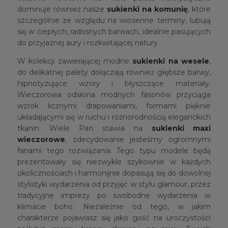
dominuje również nasze
sukienki na komunię
, które
szczególnie ze względu na wiosenne terminy, lubują
się w ciepłych, radosnych barwach, idealnie pasujących
do przyjaznej aury i rozkwitającej natury.
W kolekcji zawierającej modne
sukienki na wesele
,
do delikatnej palety dołączają również głębsze barwy,
hipnotyzujące wzory i błyszczące materiały.
Wieczorowa odsłona modnych fasonów przyciąga
wzrok licznymi drapowaniami, formami pięknie
układającymi się w ruchu i różnorodnością eleganckich
tkanin. Wiele Pań stawia na
sukienki maxi
wieczorowe
, zdecydowanie jesteśmy ogromnymi
fanami tego rozwiązania. Tego typu modele będą
prezentowały się niezwykle szykownie w każdych
okolicznościach i harmonijnie dopasują się do dowolnej
stylistyki wydarzenia od przyjęć w stylu glamour, przez
tradycyjne imprezy po swobodne wydarzenia w
klimacie boho. Niezależnie od tego, w jakim
charakterze pojawiasz się jako gość na uroczystości