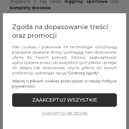
znajdziesz u nas także
legginsy sportowe
oraz
komplety dresowe
.
Chociaż pierwszym skojarzeniem ze stylizacją na
uroczystość są
eleganckie
sukienki wizytowe
,
Zgoda na dopasowanie treści
można znaleźć dla nich równie eleganckie i modne
oraz promocji
alternatywy. Nasze Klientki chętnie i często sięgają po
garnitury damskie
, które w połączeniu na przykład z
Pliki cookies i pokrewne im technologie umożliwiają
koszulowymi bluzkami tworzą bardzo efektowne
poprawne działanie strony i pomagają nam dostosować
zestawy, idealne jako zamiennik typowych kreacji.
ofertę do Twoich potrzeb. Możesz zaakceptować
Komplety występują zarówno z dopasowanymi
wykorzystanie przez nas wszystkich tych plików i przejść
do sklepu lub dostosować użycie plików do swoich
spodniami, jak i z szerokimi fasonami typu palazzo,
preferencji, wybierając opcję
"Dostosuj zgody"
.
dzięki czemu każda kobieta znajdzie wśród nich krój
Więcej o plikach cookies przeczytasz w naszej Polityce
odpowiedni dla swojej sylwetki. Jeśli chodzi o górną
prywatności.
część garnituru, możesz postawić na dwurzędową
marynarkę nawiązującą subtelnie do stylu retro lub na
ZAAKCEPTUJ WSZYSTKIE
nowoczesną taliowaną propozycję z jednym guzikiem.
Możliwości, tak jak przy sukienkach, jest naprawdę
mnóstwo. Do zabawy konwencją zapraszają
ZAAKCEPTUJ NIEZBĘDNE
pastelowe kolory, nasycone odcienie, wielobarwne
printy i wiele więcej.