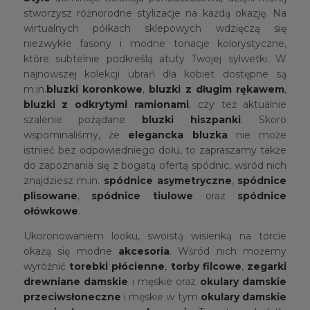
stworzysz różnorodne stylizacje na każdą okazję. Na
wirtualnych półkach sklepowych wdzięczą się
niezwykłe fasony i modne tonacje kolorystyczne,
które subtelnie podkreślą atuty Twojej sylwetki. W
najnowszej kolekcji ubrań dla kobiet dostępne są
m.in.
bluzki koronkowe
,
bluzki z długim rękawem
,
bluzki z odkrytymi ramionami
, czy też aktualnie
szalenie pożądane
bluzki hiszpanki
. Skoro
wspominaliśmy, że
elegancka bluzka
nie może
istnieć bez odpowiedniego dołu, to zapraszamy także
do zapoznania się z bogatą ofertą spódnic, wśród nich
znajdziesz m.in.
spódnice asymetryczne
,
spódnice
plisowane
,
spódnice tiulowe
oraz
spódnice
ołówkowe
.
Ukoronowaniem looku, swoistą wisienką na torcie
okażą się modne
akcesoria
. Wśród nich możemy
wyróżnić
torebki płócienne
,
torby filcowe
,
zegarki
drewniane damskie
i męskie oraz
okulary damskie
przeciwsłoneczne
i męskie w tym
okulary damskie