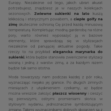
Europy. Niezależnie od tego, jakich ubrań akurat
potrzebujesz, znajdziesz je w naszych kolekcjach
sezonowych.
Zwiewne sukienki na lato
kuszą
lekkością i eterycznym powabem, a
ciepłe golfy
na
zimę
skutecznie ochronią Cię przed każdą minusową
temperaturą. Kompletując modną garderobę na różne
pory, warto również wyposażyć ją w bazowe
elementy, które sprawdzają się w stylizacjach
niezależnie od panującej aktualnie pogody. Takie
rzeczy to na przykład
elegancka marynarka do
sukienki
, która będzie stanowiła zwieńczenie stylizacji
wiosną i jedną z warstw zimą, a za każdym razem
będzie tak samo istotna.
Moda towarzyszy nam podczas każdej z pór roku,
wyznaczając niejako jej granice. Po długich zimnych
miesiącach z utęsknieniem czekamy, aż będzie
można wreszcie założyć
płaszcz wiosenny
i cieszyć
się pierwszymi, ostrymi promieniami słońca w
stylowym wydaniu, jednoznacznie symbolizującym
zmianę. Takimi wyznacznikami dobrych skojarzeń są z