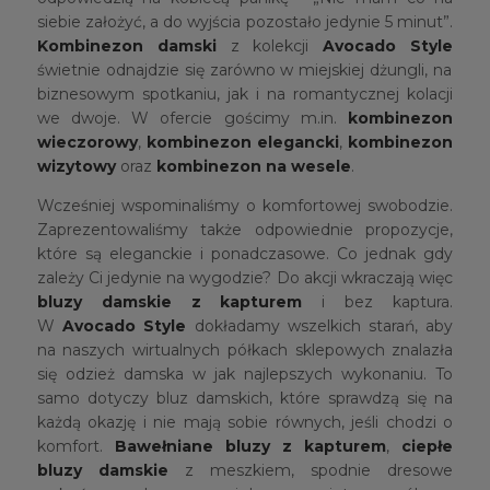
siebie założyć, a do wyjścia pozostało jedynie 5 minut”.
Kombinezon damski
z kolekcji
Avocado Style
świetnie odnajdzie się zarówno w miejskiej dżungli, na
biznesowym spotkaniu, jak i na romantycznej kolacji
we dwoje. W ofercie gościmy m.in.
kombinezon
wieczorowy
,
kombinezon elegancki
,
kombinezon
wizytowy
oraz
kombinezon na wesele
.
Wcześniej wspominaliśmy o komfortowej swobodzie.
Zaprezentowaliśmy także odpowiednie propozycje,
które są eleganckie i ponadczasowe. Co jednak gdy
zależy Ci jedynie na wygodzie? Do akcji wkraczają więc
bluzy damskie z kapturem
i bez kaptura.
W
Avocado Style
dokładamy wszelkich starań, aby
na naszych wirtualnych półkach sklepowych znalazła
się odzież damska w jak najlepszych wykonaniu. To
samo dotyczy bluz damskich, które sprawdzą się na
każdą okazję i nie mają sobie równych, jeśli chodzi o
komfort.
Bawełniane bluzy z kapturem
,
ciepłe
bluzy damskie
z meszkiem, spodnie dresowe