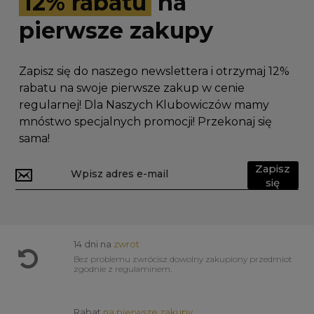
12% rabatu
na
pierwsze zakupy
Zapisz się do naszego newslettera i otrzymaj 12%
rabatu na swoje pierwsze zakup w cenie
regularnej! Dla Naszych Klubowiczów mamy
mnóstwo specjalnych promocji! Przekonaj się
sama!
Zapisz
się
14 dni na
zwrot
Bez problemu zwrócisz dowolny zakupiony przedmiot
zgodnie z regulaminem.
Rabat
na pierwsze zakupy