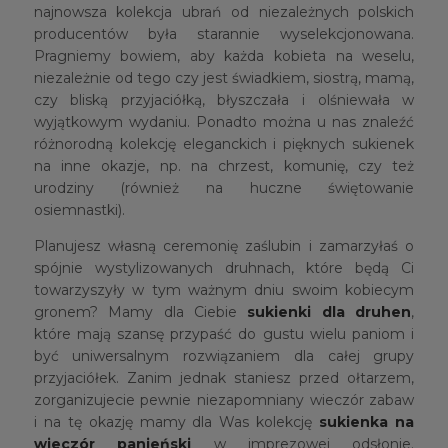
najnowsza kolekcja ubrań od niezależnych polskich
producentów była starannie wyselekcjonowana.
Pragniemy bowiem, aby każda kobieta na weselu,
niezależnie od tego czy jest świadkiem, siostrą, mamą,
czy bliską przyjaciółką, błyszczała i olśniewała w
wyjątkowym wydaniu. Ponadto można u nas znaleźć
różnorodną kolekcję eleganckich i pięknych sukienek
na inne okazje, np. na chrzest, komunię, czy też
urodziny (również na huczne świętowanie
osiemnastki).
Planujesz własną ceremonię zaślubin i zamarzyłaś o
spójnie wystylizowanych druhnach, które będą Ci
towarzyszyły w tym ważnym dniu swoim kobiecym
gronem? Mamy dla Ciebie
sukienki dla druhen
,
które mają szansę przypaść do gustu wielu paniom i
być uniwersalnym rozwiązaniem dla całej grupy
przyjaciółek. Zanim jednak staniesz przed ołtarzem,
zorganizujecie pewnie niezapomniany wieczór zabaw
i na tę okazję mamy dla Was kolekcję
sukienka na
wieczór panieński
w imprezowej odsłonie.