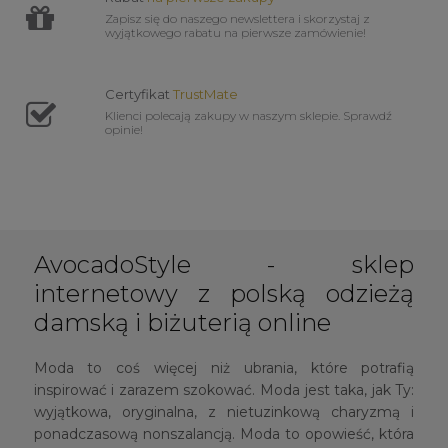
Zapisz się do naszego newslettera i skorzystaj z
wyjątkowego rabatu na pierwsze zamówienie!
Certyfikat
TrustMate
Klienci polecają zakupy w naszym sklepie. Sprawdź
opinie!
AvocadoStyle - sklep
internetowy z polską odzieżą
damską i biżuterią online
Moda to coś więcej niż ubrania, które potrafią
inspirować i zarazem szokować. Moda jest taka, jak Ty:
wyjątkowa, oryginalna, z nietuzinkową charyzmą i
ponadczasową nonszalancją. Moda to opowieść, która