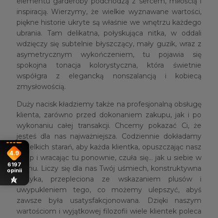
elementu garderoby podchodzą z sercem, miłością i
inspiracją. Wierzymy, że wielkie wyznawane wartości,
piękne historie ukryte są właśnie we wnętrzu każdego
ubrania. Tam delikatna, połyskująca nitka, w oddali
wdzięczy się subtelnie błyszczący, mały guzik, wraz z
asymetrycznym wykończeniem, tu pojawia się
spokojna tonacja kolorystyczna, która świetnie
współgra z elegancką nonszalancją i kobiecą
zmysłowością.
Duży nacisk kładziemy także na profesjonalną obsługę
klienta, zarówno przed dokonaniem zakupu, jak i po
wykonaniu całej transakcji. Chcemy pokazać Ci, że
jesteś dla nas najważniejsza. Codziennie dokładamy
wszelkich starań, aby każda klientka, opuszczając nasz
4.9
sklep i wracając tu ponownie, czuła się… jak u siebie w
6197
domu. Liczy się dla nas Twój uśmiech, konstruktywna
opinii
krytyka, przepleciona ze wskazaniem plusów i
uwypukleniem tego, co możemy ulepszyć, abyś
zawsze była usatysfakcjonowana. Dzięki naszym
wartościom i wyjątkowej filozofii wiele klientek poleca