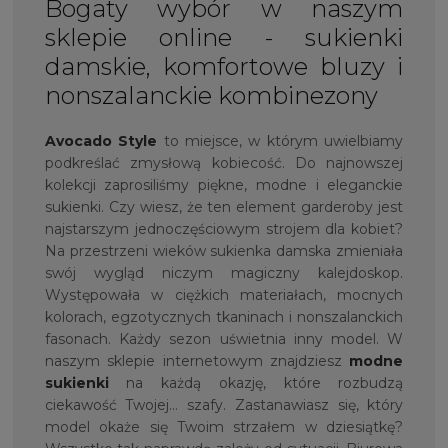
Bogaty wybór w naszym
sklepie online - sukienki
damskie, komfortowe bluzy i
nonszalanckie kombinezony
Avocado Style
to miejsce, w którym uwielbiamy
podkreślać zmysłową kobiecość. Do najnowszej
kolekcji zaprosiliśmy piękne, modne i eleganckie
sukienki. Czy wiesz, że ten element garderoby jest
najstarszym jednoczęściowym strojem dla kobiet?
Na przestrzeni wieków sukienka damska zmieniała
swój wygląd niczym magiczny kalejdoskop.
Występowała w ciężkich materiałach, mocnych
kolorach, egzotycznych tkaninach i nonszalanckich
fasonach. Każdy sezon uświetnia inny model. W
naszym sklepie internetowym znajdziesz
modne
sukienki
na każdą okazję, które rozbudzą
ciekawość Twojej… szafy. Zastanawiasz się, który
model okaże się Twoim strzałem w dziesiątkę?