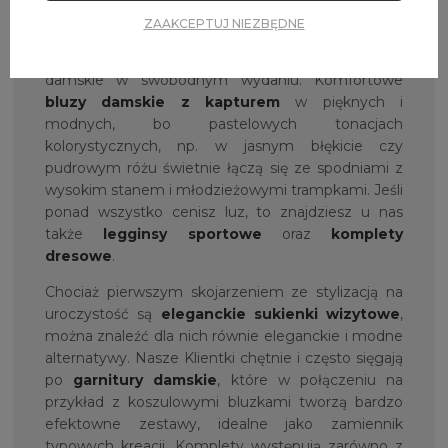
pracy
,
rozkloszowane spódnice
czy
wizytowe
ZAAKCEPTUJ NIEZBĘDNE
kombinezony
. Aby poczuć pełnię modowego
szczęścia, do oferty zaprosiliśmy także ubrania
damskie w swobodnym wydaniu. Komfortowe
bluzy damskie z kapturem
w pięknych i
modnych, bo pastelowych tonacjach
kolorystycznych, np. w jasnym błękicie czy
pudrowym różu świetnie łączą się ze spodniami z
wysokim stanem i młodzieżowymi trampkami. Jeśli
ponad wszystko cenisz luz, to znajdziesz u nas
także
legginsy sportowe
oraz
komplety
dresowe
.
Chociaż pierwszym skojarzeniem ze stylizacją na
uroczystość są
eleganckie
sukienki wizytowe
,
można znaleźć dla nich równie eleganckie i modne
alternatywy. Nasze Klientki chętnie i często sięgają
po
garnitury damskie
, które w połączeniu na
przykład z koszulowymi bluzkami tworzą bardzo
efektowne zestawy, idealne jako zamiennik
typowych kreacji. Komplety występują zarówno z