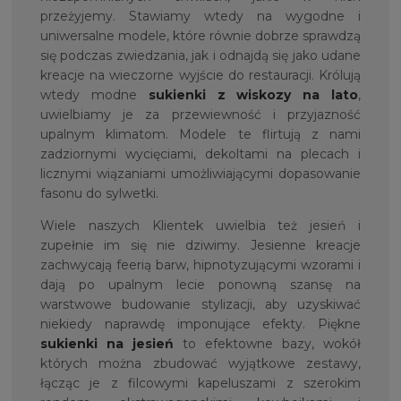
przeżyjemy. Stawiamy wtedy na wygodne i
uniwersalne modele, które równie dobrze sprawdzą
się podczas zwiedzania, jak i odnajdą się jako udane
kreacje na wieczorne wyjście do restauracji. Królują
wtedy modne
sukienki z wiskozy na lato
,
uwielbiamy je za przewiewność i przyjazność
upalnym klimatom. Modele te flirtują z nami
zadziornymi wycięciami, dekoltami na plecach i
licznymi wiązaniami umożliwiającymi dopasowanie
fasonu do sylwetki.
Wiele naszych Klientek uwielbia też jesień i
zupełnie im się nie dziwimy. Jesienne kreacje
zachwycają feerią barw, hipnotyzującymi wzorami i
dają po upalnym lecie ponowną szansę na
warstwowe budowanie stylizacji, aby uzyskiwać
niekiedy naprawdę imponujące efekty. Piękne
sukienki na jesień
to efektowne bazy, wokół
których można zbudować wyjątkowe zestawy,
łącząc je z filcowymi kapeluszami z szerokim