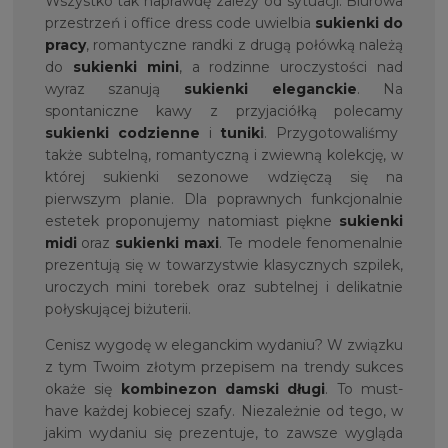
Wszystko tak naprawdę zależy od sytuacji. Biurowa
przestrzeń i office dress code uwielbia
sukienki do
pracy
, romantyczne randki z drugą połówką należą
do
sukienki mini
, a rodzinne uroczystości nad
wyraz szanują
sukienki eleganckie
. Na
spontaniczne kawy z przyjaciółką polecamy
sukienki codzienne
i
tunik
i
. Przygotowaliśmy
także subtelną, romantyczną i zwiewną kolekcję, w
której sukienki sezonowe wdzięczą się na
pierwszym planie. Dla poprawnych funkcjonalnie
estetek proponujemy natomiast piękne
sukienki
midi
oraz
sukienki maxi
. Te modele fenomenalnie
prezentują się w towarzystwie klasycznych szpilek,
uroczych mini torebek oraz subtelnej i delikatnie
połyskującej biżuterii.
Cenisz wygodę w eleganckim wydaniu? W związku
z tym Twoim złotym przepisem na trendy sukces
okaże się
kombinezon damski długi
. To must-
have każdej kobiecej szafy. Niezależnie od tego, w
jakim wydaniu się prezentuje, to zawsze wygląda