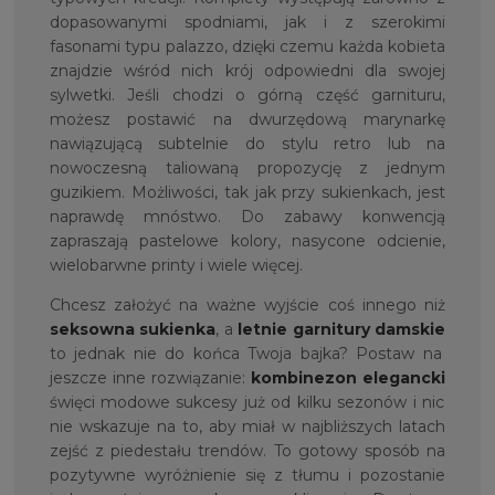
dopasowanymi spodniami, jak i z szerokimi
fasonami typu palazzo, dzięki czemu każda kobieta
znajdzie wśród nich krój odpowiedni dla swojej
sylwetki. Jeśli chodzi o górną część garnituru,
możesz postawić na dwurzędową marynarkę
nawiązującą subtelnie do stylu retro lub na
nowoczesną taliowaną propozycję z jednym
guzikiem. Możliwości, tak jak przy sukienkach, jest
naprawdę mnóstwo. Do zabawy konwencją
zapraszają pastelowe kolory, nasycone odcienie,
wielobarwne printy i wiele więcej.
Chcesz założyć na ważne wyjście coś innego niż
seksowna sukienka
, a
letnie garnitury damskie
to jednak nie do końca Twoja bajka? Postaw na
jeszcze inne rozwiązanie:
kombinezon elegancki
święci modowe sukcesy już od kilku sezonów i nic
nie wskazuje na to, aby miał w najbliższych latach
zejść z piedestału trendów. To gotowy sposób na
pozytywne wyróżnienie się z tłumu i pozostanie