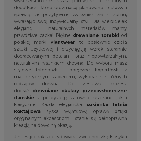
wykorzystaniem? Czas pomyśleć o modnych
dodatkach, które urozmaicą planowane zestawy i
sprawią, że pozytywnie wyróżnisz się z tłumu,
wyrażając swój indywidualny styl. Dla wielbicielek
elegancji i naturalnych materiałów mamy
prawdziwe cacka! Piękne
drewniane torebki
od
polskiej marki
Plantwear
to dosłownie dzieła
sztuki użytkowej i przyciągają wzrok starannie
dopracowanymi detalami oraz niepowtarzalnym,
naturalnym rysunkiem drewna. Do wyboru masz
stylowe listonoszki i poręczne kopertówki z
magnetycznym zapięciem, wykonane z różnych
rodzajów drewna. Do zestawu możesz
dobrać
drewniane okulary przeciwsłoneczne
damskie
z polaryzacją zarówno lustrzane, jak i
klasyczne. Każda elegancka
sukienka letnia
koktajlowa
zyska wyjątkową oprawę dzięki
oryginalnym akcesoriom i stanie się pełnoprawną
kreacją na dowolną okazję.
Jesteś jednak zdecydowaną zwolenniczką klasyki i