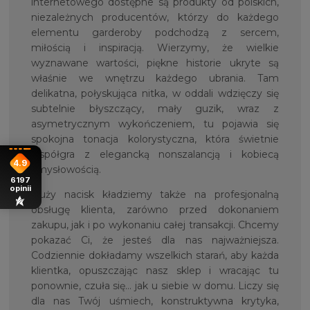
internetowego dostępne są produkty od polskich,
niezależnych producentów, którzy do każdego
elementu garderoby podchodzą z sercem,
miłością i inspiracją. Wierzymy, że wielkie
wyznawane wartości, piękne historie ukryte są
właśnie we wnętrzu każdego ubrania. Tam
delikatna, połyskująca nitka, w oddali wdzięczy się
subtelnie błyszczący, mały guzik, wraz z
asymetrycznym wykończeniem, tu pojawia się
spokojna tonacja kolorystyczna, która świetnie
współgra z elegancką nonszalancją i kobiecą
4.9
zmysłowością.
6197
opinii
Duży nacisk kładziemy także na profesjonalną
obsługę klienta, zarówno przed dokonaniem
zakupu, jak i po wykonaniu całej transakcji. Chcemy
pokazać Ci, że jesteś dla nas najważniejsza.
Codziennie dokładamy wszelkich starań, aby każda
klientka, opuszczając nasz sklep i wracając tu
ponownie, czuła się… jak u siebie w domu. Liczy się
dla nas Twój uśmiech, konstruktywna krytyka,