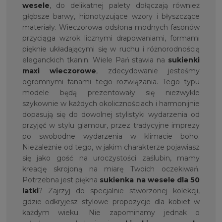
wesele
, do delikatnej palety dołączają również
głębsze barwy, hipnotyzujące wzory i błyszczące
materiały. Wieczorowa odsłona modnych fasonów
przyciąga wzrok licznymi drapowaniami, formami
pięknie układającymi się w ruchu i różnorodnością
eleganckich tkanin. Wiele Pań stawia na
sukienki
maxi wieczorowe
, zdecydowanie jesteśmy
ogromnymi fanami tego rozwiązania. Tego typu
modele będą prezentowały się niezwykle
szykownie w każdych okolicznościach i harmonijnie
dopasują się do dowolnej stylistyki wydarzenia od
przyjęć w stylu glamour, przez tradycyjne imprezy
po swobodne wydarzenia w klimacie boho.
Niezależnie od tego, w jakim charakterze pojawiasz
się jako gość na uroczystości zaślubin, mamy
kreację skrojoną na miarę Twoich oczekiwań.
Potrzebna jest piękna
sukienka na
wesele dla 50
latki
? Zajrzyj do specjalnie stworzonej kolekcji,
gdzie odkryjesz stylowe propozycje dla kobiet w
każdym wieku. Nie zapominamy jednak o