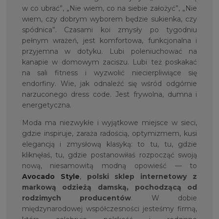
w co ubrać”, „Nie wiem, co na siebie założyć”, „Nie
wiem, czy dobrym wyborem będzie sukienka, czy
spódnica”. Czasami koi zmysły po tygodniu
pełnym wrażeń, jest komfortowa, funkcjonalna i
przyjemna w dotyku. Lubi poleniuchować na
kanapie w domowym zaciszu. Lubi też poskakać
na sali fitness i wyzwolić niecierpliwiące się
endorfiny. Wie, jak odnaleźć się wśród odgórnie
narzuconego dress code. Jest frywolna, dumna i
energetyczna.
Moda ma niezwykłe i wyjątkowe miejsce w sieci,
gdzie inspiruje, zaraża radością, optymizmem, kusi
elegancją i zmysłową klasyką: to tu, tu, gdzie
kliknęłaś, tu, gdzie postanowiłaś rozpocząć swoją
nową, niesamowitą modną opowieść — to
Avocado Style
,
polski sklep internetowy z
markową odzieżą damską, pochodzącą od
rodzimych producentów
. W dobie
międzynarodowej współczesności jesteśmy firmą,