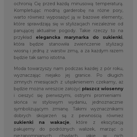
ochronią Cię przed każdą minusową temperaturą.
Kompletując modną garderobę na różne pory,
warto również wyposażyć ją w bazowe elementy,
które sprawdzają się w stylizacjach niezależnie od
panującej aktualnie pogody. Takie rzeczy to na
przykład
elegancka marynarka do sukienki
,
która będzie stanowiła zwieńczenie stylizacji
wiosną i jedną z warstw zimą, a za każdym razem
będzie tak samo istotna.
Moda towarzyszy nam podczas każdej z pór roku,
wyznaczając niejako jej granice. Po długich
zimnych miesiącach z utęsknieniem czekamy, aż
będzie można wreszcie założyć
płaszcz wiosenny
i cieszyć się pierwszymi, ostrymi promieniami
słońca w stylowym wydaniu, jednoznacznie
symbolizującym zmianę. Takimi wyznacznikami
dobrych skojarzeń są z pewnością również
sukienki na wakacje
, które z ekscytacją
pakujemy do podróżnych walizek, marząc o
niezapomnianych chwilach, jakie w nich