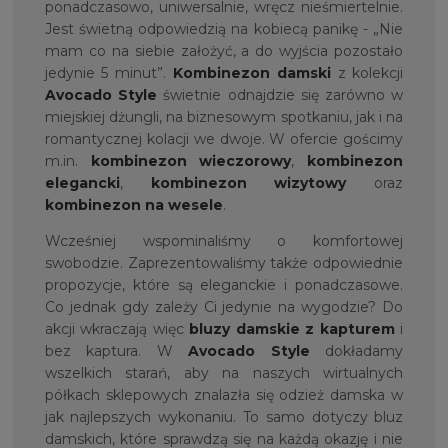
ponadczasowo, uniwersalnie, wręcz nieśmiertelnie.
Jest świetną odpowiedzią na kobiecą panikę - „Nie
mam co na siebie założyć, a do wyjścia pozostało
jedynie 5 minut”.
Kombinezon damski
z kolekcji
Avocado Style
świetnie odnajdzie się zarówno w
miejskiej dżungli, na biznesowym spotkaniu, jak i na
romantycznej kolacji we dwoje. W ofercie gościmy
m.in.
kombinezon wieczorowy
,
kombinezon
elegancki
,
kombinezon wizytowy
oraz
kombinezon na wesele
.
Wcześniej wspominaliśmy o komfortowej
swobodzie. Zaprezentowaliśmy także odpowiednie
propozycje, które są eleganckie i ponadczasowe.
Co jednak gdy zależy Ci jedynie na wygodzie? Do
akcji wkraczają więc
bluzy damskie z kapturem
i
bez kaptura. W
Avocado Style
dokładamy
wszelkich starań, aby na naszych wirtualnych
półkach sklepowych znalazła się odzież damska w
jak najlepszych wykonaniu. To samo dotyczy bluz
damskich, które sprawdzą się na każdą okazję i nie