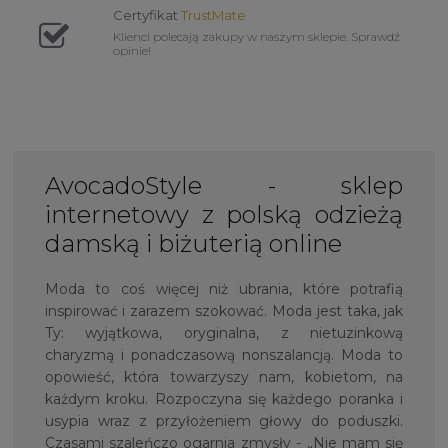
Certyfikat
TrustMate
Klienci polecają zakupy w naszym sklepie. Sprawdź
opinie!
AvocadoStyle - sklep
internetowy z polską odzieżą
damską i biżuterią online
Moda to coś więcej niż ubrania, które potrafią
inspirować i zarazem szokować. Moda jest taka, jak
Ty: wyjątkowa, oryginalna, z nietuzinkową
charyzmą i ponadczasową nonszalancją. Moda to
opowieść, która towarzyszy nam, kobietom, na
każdym kroku. Rozpoczyna się każdego poranka i
usypia wraz z przyłożeniem głowy do poduszki.
Czasami szaleńczo ogarnia zmysły - „Nie mam się