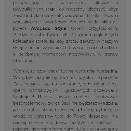
przepleciona ze wskazaniem plusów i
uwypukleniem tego, co możemy ulepszyć, abyś
zawsze była usatysfakcjonowana. Dzięki naszym
wartościom i wyjątkowej filozofii wiele klientek
poleca
Avocado Style
swoim przyjaciółkom.
Bardzo często bywa tak, że grono najlepszych
koleżanek zbiera się, aby zrobić zakupy w naszym
sklepie online, wspólnie. O to właśnie nam chodziło:
o celebrację momentów niezwykłych, w trendy
otoczeniu!
Wiemy, że czas jest aktualną wartością nadrzędną.
Wszędzie pragniemy dotrzeć szybko i sprawnie.
Zastanawiasz się, co się stanie, gdy ubranie nie
spełni rozmiarowych i gustownych oczekiwań?
Spokojnie! U nas zawsze możesz zrealizować
bezproblemowy zwrot. Jeśli nie będziesz wiedziała,
jak to zrobić lub będziesz miała trendy pytania, to
wiedz, że jesteśmy tutaj do Twojej dyspozycji. Na
naszej stronie znajdziesz praktyczne zakładki z
najważniejszymi informacjami, które w przystępny